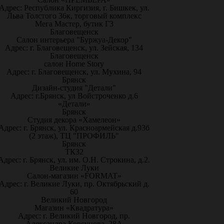
Адрес: Республика Киргизия, г. Бишкек, ул.
Льва Толстого 36к, торговый комплекс
Мега Мастер, бутик Г3
Благовещенск
Салон интерьера "Буржуа-Декор"
Адрес: г. Благовещенск, ул. Зейская, 134
Благовещенск
салон Home Story
Адрес: г. Благовещенск, ул. Мухина, 94
Брянск
Дизайн-студия "Детали"
Адрес: г.Брянск, ул Войстроченко д.6
«Детали»
Брянск
Студия декора «Хамелеон»
Адрес: г. Брянск, ул. Красноармейская д.93б
(2 этаж), ТЦ "ПРОФИЛЬ"
Брянск
ТК32
Адрес: г. Брянск, ул. им. О.Н. Строкина, д.2.
Великие Луки
Салон-магазин «FORMAT»
Адрес: г. Великие Луки, пр. Октябрьский д.
60
Великий Новгород
Магазин «Квадратура»
Адрес: г. Великий Новгород, пр.
Александра Корсунова, 28А