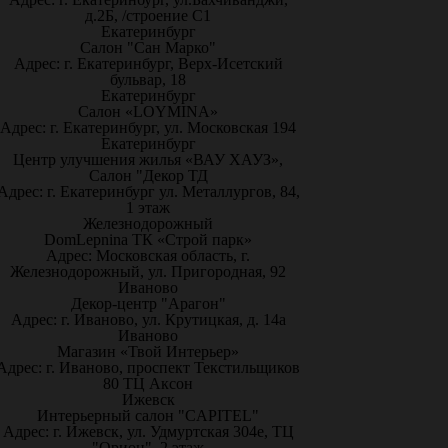
д.2Б, /строение С1
Екатеринбург
Салон "Сан Марко"
Адрес: г. Екатеринбург, Верх-Исетский
бульвар, 18
Екатеринбург
Салон «LOYMINA»
Адрес: г. Екатеринбург, ул. Московская 194
Екатеринбург
Центр улучшения жилья «ВАУ ХАУЗ»,
Салон "Декор ТД
Адрес: г. Екатеринбург ул. Металлургов, 84,
1 этаж
Железнодорожный
DomLepnina ТК «Строй парк»
Адрес: Московская область, г.
Железнодорожный, ул. Пригородная, 92
Иваново
Декор-центр "Арагон"
Адрес: г. Иваново, ул. Крутицкая, д. 14а
Иваново
Магазин «Твой Интерьер»
Адрес: г. Иваново, проспект Текстильщиков
80 ТЦ Аксон
Ижевск
Интерьерный салон "CAPITEL"
Адрес: г. Ижевск, ул. Удмуртская 304е, ТЦ
"Орион", 2 этаж