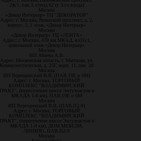
24с1, пав.3, стенд 62 (у 3-го входа)
Москва
«Декор Интерьер» ТЦ "ДЕКОРАТОР"
Адрес: г. Москва, Рязанский проспект, д. 2,
корпус. 3, 1 этаж, «Декор Интерьер»
Москва
«Декор Интерьер» ТЦ «ЛЕНТА»
Адрес: г. Москва, 47й км МКАД, вл31с1,
цокольный этаж «Декор Интерьер»
Москва
ИП Абаева А.В.
Адрес: Московская область, г. Мытищи, ул.
Коммунистическая, д. 25Г, корп. 11, пав. 20
Москва
ИП Верещинский В.В. (ПАВ.19Е и 6М)
Адрес: г. Москва, ТОРГОВЫЙ
КОМПЛЕКС "ВЛАДИМИРСКИЙ
ТРАКТ", (пересечение шоссе Энтузиастов и
МКАДА 1-й км), ПАВ.19Е и 6М
Москва
ИП Верещинский В.В. (ПАВ.П2-9)
Адрес: г. Москва, ТОРГОВЫЙ
КОМПЛЕКС "ВЛАДИМИРСКИЙ
ТРАКТ", (пересечение шоссе Энтузиастов и
МКАДА 1-й км), ДОМ МЕБЕЛИ,
ЛИНИЯ1, ПАВ.П2-9
Москва
Корнер Oboi1