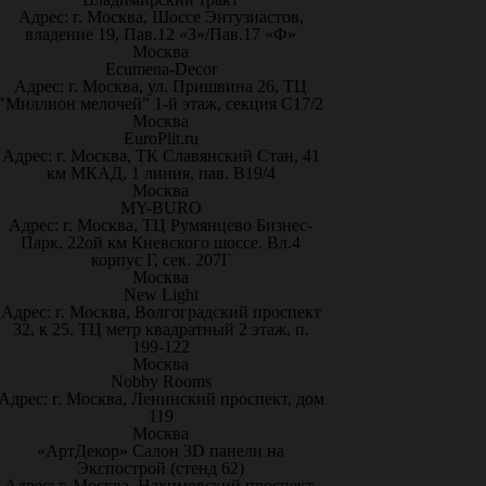
Адрес: г. Москва, Шоссе Энтузиастов,
владение 19, Пав.12 «З»/Пав.17 «Ф»
Москва
Ecumena-Decor
Адрес: г. Москва, ул. Пришвина 26, ТЦ
"Миллион мелочей" 1-й этаж, секция С17/2
Москва
EuroPlit.ru
Адрес: г. Москва, ТК Славянский Стан, 41
км МКАД, 1 линия, пав. В19/4
Москва
MY-BURO
Адрес: г. Москва, ТЦ Румянцево Бизнес-
Парк. 22ой км Киевского шоссе. Вл.4
корпус Г, сек. 207Г
Москва
New Light
Адрес: г. Москва, Волгоградский проспект
32, к 25. ТЦ метр квадратный 2 этаж, п.
199-122
Москва
Nobby Rooms
Адрес: г. Москва, Ленинский проспект, дом
119
Москва
«АртДекор» Салон 3D панели на
Экспострой (стенд 62)
Адрес: г. Москва, Нахимовский проспект,