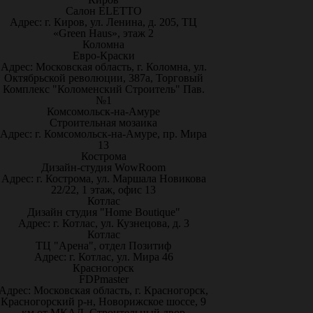
Салон ELETTO
Адрес: г. Киров, ул. Ленина, д. 205, ТЦ
«Green Haus», этаж 2
Коломна
Евро-Краски
Адрес: Московская область, г. Коломна, ул.
Октябрьской революции, 387а, Торговый
Комплекс "Коломенский Строитель" Пав.
№1
Комсомольск-на-Амуре
Строительная мозаика
Адрес: г. Комсомольск-на-Амуре, пр. Мира
13
Кострома
Дизайн-студия WowRoom
Адрес: г. Кострома, ул. Маршала Новикова
22/22, 1 этаж, офис 13
Котлас
Дизайн студия "Home Boutique"
Адрес: г. Котлас, ул. Кузнецова, д. 3
Котлас
ТЦ "Арена", отдел Позитиф
Адрес: г. Котлас, ул. Мира 46
Красногорск
FDPmaster
Адрес: Московская область, г. Красногорск,
Красногорский р-н, Новорижское шоссе, 9
км от МКАД. Строительный двор