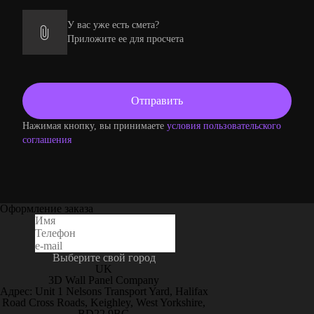
У вас уже есть смета?
Приложите ее для просчета
Нажимая кнопку, вы принимаете
условия пользовательского
соглашения
Оформление заказа
Выберите свой город
UK
3D Wall Panel Company
Адрес: Unit 1 Nelsons Transport Yard, Halifax
Road Cross Roads, Keighley, West Yorkshire,
BD22 9BG