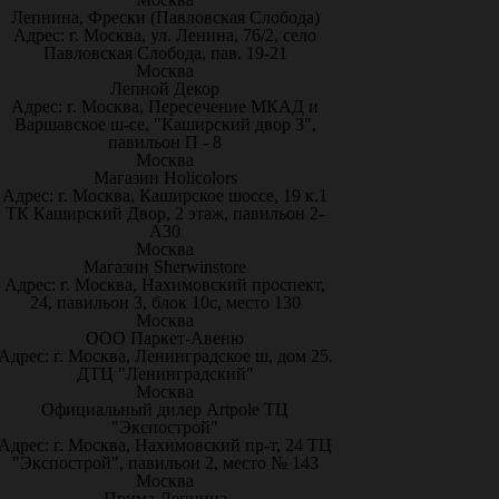
Лепнина, Фрески (Павловская Слобода)
Адрес: г. Москва, ул. Ленина, 76/2, село
Павловская Слобода, пав. 19-21
Москва
Лепной Декор
Адрес: г. Москва, Пересечение МКАД и
Варшавское ш-се, "Каширский двор 3",
павильон П - 8
Москва
Магазин Holicolors
Адрес: г. Москва, Каширское шоссе, 19 к.1
ТК Каширский Двор, 2 этаж, павильон 2-
А30
Москва
Магазин Sherwinstore
Адрес: г. Москва, Нахимовский проспект,
24, павильон 3, блок 10с, место 130
Москва
ООО Паркет-Авeню
Адрес: г. Москва, Ленинградское ш, дом 25.
ДТЦ "Ленинградский"
Москва
Официальный дилер Artpole ТЦ
"Экспострой"
Адрес: г. Москва, Нахимовский пр-т, 24 ТЦ
"Экспострой", павильон 2, место № 143
Москва
Прима Лепнина