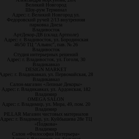
Великий Новгород
Шоу-рум Терминал
Адрес: г. Великий Новгород ул.
Федоровский ручей 2/13 внутренняя
парковка Диеза
Владивосток
АртДекор-ДВ (склад Артполе)
Адрес: г. Владивосток, ул. Бородинская
46/50 ТЦ "Альянс", пав. № 26
Владивосток
Студия интерьерных решений
Адрес: г. Владивосток, ул. Гоголя, 30
Владикавказ
DESIGN MARKET
Адрес: г. Владикавказ, ул. Первомайская, 28
Владикавказ
Салон-магазин «Лепные Декоры»
Адрес: г. Владикавказ, ул. Ардонская, 182
Владимир
OMEGA SALON
Адрес: г. Владимир, ул. Мира, 49, пом. 20
Владимир
PILLAR Магазин чистовых материалов
Адрес: г. Владимир, ул. Куйбышева 28е ТЦ
«Подкова»
Владимир
Салон «Философия Интерьера»
Адрес: г. Владимир, ул. Большая