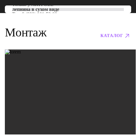
Только у
ARTPOLE
лепнина в сухом виде
Тел:
8 (800) 101-53-00
Монтаж
КАТАЛОГ