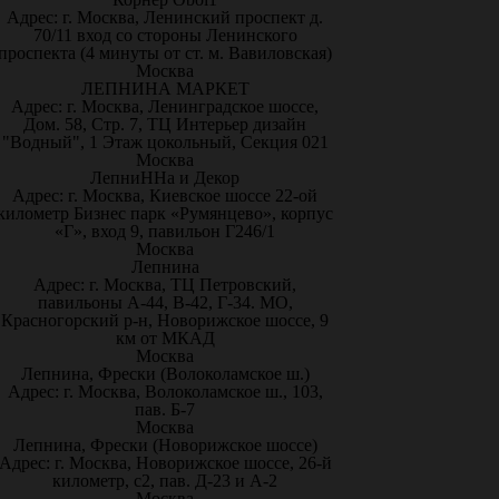
Адрес: г. Москва, Ленинский проспект д.
70/11 вход со стороны Ленинского
проспекта (4 минуты от ст. м. Вавиловская)
Москва
ЛЕПНИНА МАРКЕТ
Адрес: г. Москва, Ленинградское шоссе,
Дом. 58, Стр. 7, ТЦ Интерьер дизайн
"Водный", 1 Этаж цокольный, Секция 021
Москва
ЛепниННа и Декор
Адрес: г. Москва, Киевское шоссе 22-ой
километр Бизнес парк «Румянцево», корпус
«Г», вход 9, павильон Г246/1
Москва
Лепнина
Адрес: г. Москва, ТЦ Петровский,
павильоны А-44, В-42, Г-34. МО,
Красногорский р-н, Новорижское шоссе, 9
км от МКАД
Москва
Лепнина, Фрески (Волоколамское ш.)
Адрес: г. Москва, Волоколамское ш., 103,
пав. Б-7
Москва
Лепнина, Фрески (Новорижское шоссе)
Адрес: г. Москва, Новорижское шоссе, 26-й
километр, с2, пав. Д-23 и А-2
Москва