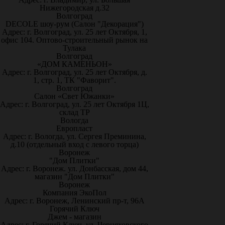
Нижегородская д.32
Волгоград
DECOLE шоу-рум (Салон "Декорация")
Адрес: г. Волгоград, ул. 25 лет Октября, 1,
офис 104. Оптово-строительный рынок на
Тулака
Волгоград
«ДОМ КАМЕНЬОН»
Адрес: г. Волгоград, ул. 25 лет Октября, д.
1, стр. 1, ТК "Фаворит".
Волгоград
Салон «Свет Южанки»
Адрес: г. Волгоград, ул. 25 лет Октября 1Ц,
склад ТР
Вологда
Европласт
Адрес: г. Вологда, ул. Сергея Преминина,
д.10 (отдельный вход с левого торца)
Воронеж
"Дом Плитки"
Адрес: г. Воронеж. ул. Донбасская, дом 44,
магазин "Дом Плитки"
Воронеж
Компания ЭкоПол
Адрес: г. Воронеж, Ленинский пр-т, 96А
Горячий Ключ
Джем - магазин
Адрес: г. Горячий Ключ, ул. Черняховского