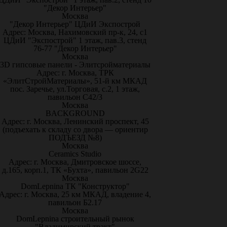
"Декор Интерьер"
Москва
"Декор Интерьер" ЦДиИ Экспострой
Адрес: Москва, Нахимовский пр-к, 24, с1
ЦДиИ "Экспострой" 1 этаж, пав.3, стенд
76-77 "Декор Интерьер"
Москва
3D гипсовые панели - Элитсройматериалы
Адрес: г. Москва, ТРК
«ЭлитСтройМатериалы», 51-й км МКАД
пос. Заречье, ул.Торговая, с.2, 1 этаж,
павильон С42/3
Москва
BACKGROUND
Адрес: г. Москва, Ленинский проспект, 45
(подъехать к складу со двора — ориентир
ПОДЪЕЗД №8)
Москва
Ceramics Studio
Адрес: г. Москва, Дмитровское шоссе,
д.165, корп.1, ТК «Бухта», павильон 2G22
Москва
DomLepnina ТК "Конструктор"
Адрес: г. Москва, 25 км МКАД, владение 4,
павильон Б2.17
Москва
DomLepnina строительный рынок
"Владимирский тракт"