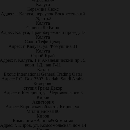
Калуга
Керамика Люкс
Адрес: г. Калуга, переулок Воскресенский
29, стр.2
Калуга
Салон «Ле Вин»
Адрес: Калуга, Правобережный проезд, 13
Калуга
Салон Тефи Декор
Адрес: г. Калуга, ул. Фомушина 31
Калуга
Строй Край
Адрес: г. Калуга, 1-й Академический пр., 5,
корп. 1Д, пав Г-11
Катар
Exotic International General Trading Qatar
Адрес: P.O. Box 3507, Jeddah, Saudi Arabia
Кемерово
студия Гранд Декор
Адрес: г. Кемерово, ул. Черняховского 3
Киров
Акватория
Адрес: Кировская область, Киров, ул.
Милицейская 80
Киров
Компания «Ванная&Комната»
Адрес: г. Киров, ул. Комсомольская, дом 14
Киров