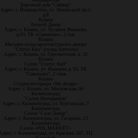
Торговый дом "Сайвер"
Адрес: г. Йошкар-Ола, ул. Ленинский пр-т,
д.8
Казань
Лепной Декор
Адрес: г. Казань, ул. Хусаина Ямашева,
д.93, ТК «Савиново», 2 таж
Казань
Магазин-склад архитектурного декора
"Статус Кво" (склад Артполе)
Адрес: г. Казань, ул. Горсоветская, д. 33
Казань
Салон "Статус Кв0"
Адрес: г. Казань, ул. Ямашева д. 93, ТК
"Савиново", 2 этаж
Казань
Студия интерьера «My design»
Адрес: г. Казань, ул. Московская, 60
Калининград
"Салон Интерьеров"
Адрес: г. Калининград, ул. Курганская, 3
Калининград
Салон "Соло Декор"
Адрес: г. Калининград, ул. Гагарина, 13
Калининград
Салон «POL MARKET»
Адрес: г. Калининград, ул. Красная, 247, ТЦ
«Красный»