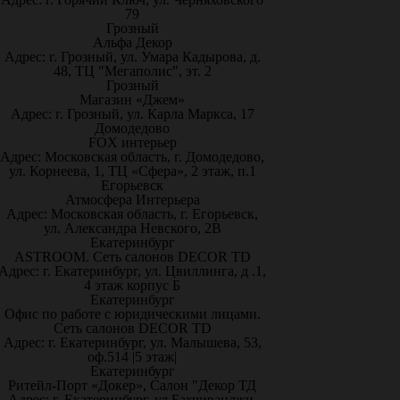
79
Грозный
Альфа Декор
Адрес: г. Грозный, ул. Умара Кадырова, д.
48, ТЦ "Мегаполис", эт. 2
Грозный
Магазин «Джем»
Адрес: г. Грозный, ул. Карла Маркса, 17
Домодедово
FOX интерьер
Адрес: Московская область, г. Домодедово,
ул. Корнеева, 1, ТЦ «Сфера», 2 этаж, п.1
Егорьевск
Атмосфера Интерьера
Адрес: Московская область, г. Егорьевск,
ул. Александра Невского, 2В
Екатеринбург
ASTROOM. Сеть салонов DECOR TD
Адрес: г. Екатеринбург, ул. Цвиллинга, д .1,
4 этаж корпус Б
Екатеринбург
Офис по работе с юридическими лицами.
Сеть салонов DECOR TD
Адрес: г. Екатеринбург, ул. Малышева, 53,
оф.514 |5 этаж|
Екатеринбург
Ритейл-Порт «Докер», Салон "Декор ТД
Адрес: г. Екатеринбург, ул.Бахчиванджи,