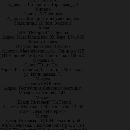
Адрес: г. Липецк, пл. Торговая, д. 2
Липецк
Салон «M`Interiors»
Адрес: г. Липецк, Липецкая обл., ул.
Неделина д.10 пом. 8 офис 1
Литва
SIA "Dekoplast" Lithuania
Адрес: Mazā Krasta iela, 83, Rīga, LV-1003
Магнитогорск
Отделочный центр Счастье
Адрес: г. Магнитогорск, ул. Ленина д.115
(ТЦ Европейский); ул. Советская д.160 «А»
Махачкала
Салон "Элит Пол"
Адрес: Республика Дагестан, г. Махачкала,
ул. Ирчи казака, 71
Моздок
Студия PROGress
Адрес: Республике Северная Осетия, г.
Моздок, ул.Кирова, 145а
Москва
"Декор Интерьер" Тц Город
Адрес: г. Москва, ш. Энтузиастов, 12, 3й
этаж, "Декор Интерьер"
Москва
"Декор Интерьер" ЦДиИ "Экспострой"
Адрес: Москва, Нахимовский пр-к, 24, с1
ЦДиИ "Экспострой" 1 этаж, пав.2, стенд 10