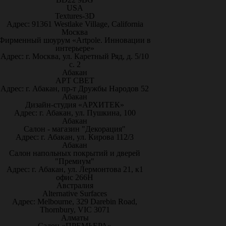
USA
Textures-3D
Адрес: 91361 Westlake Village, California
Москва
Фирменный шоурум «Artpole. Инновации в
интерьере»
Адрес: г. Москва, ул. Каретный Ряд, д. 5/10
с. 2
Абакан
АРТ СВЕТ
Адрес: г. Абакан, пр-т Дружбы Народов 52
Абакан
Дизайн-студия «АРХИТЕК»
Адрес: г. Абакан, ул. Пушкина, 100
Абакан
Салон - магазин "Декорация"
Адрес: г. Абакан, ул. Кирова 112/3
Абакан
Салон напольных покрытий и дверей
"Премиум"
Адрес: г. Абакан, ул. Лермонтова 21, к1
офис 266Н
Австралия
Alternative Surfaces
Адрес: Melbourne, 329 Darebin Road,
Thornbury, VIC 3071
Алматы
Салон «ПРЕМЬЕРА»