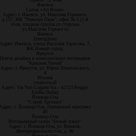
Ижевск
Салон «Art Room»
Адрес: г. Ижевск, ул. Максима Горького,
д.157, ЖК "Ривьера Парк", офис № 5 (1-й
этаж, входная группа со стороны
ул.Максима Горького)
Ижевск
ЦентрДеко
Адрес: Ижевск, улица Василия Тарасова, 7,
ЖК Новый город.
Иркутск
Центр дизайна и комплектации интерьеров
"Красная Линия"
Адрес: г. Иркутск, ул. Юрия Левитанского,
4
Италия
creativewall
Адрес: Via Yuri Gagarin 6/a – 42123 Reggio
Emilia (Italia)
Йошкар-Ола
"Строй Арсенал"
Адрес: г. Йошкар-Ола, Ленинский проспект
49
Йошкар-Ола
Интерьерный салон "Белый эскиз"
Адрес: г. Йошкар-Ола, ул. Воинов-
Интернационалистов, д. 36
Йошкар-Ола