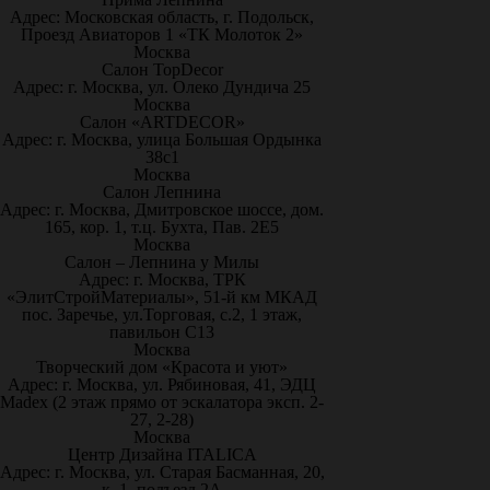
Адрес: Московская область, г. Подольск,
Проезд Авиаторов 1 «ТК Молоток 2»
Москва
Салон TopDecor
Адрес: г. Москва, ул. Олеко Дундича 25
Москва
Салон «ARTDECOR»
Адрес: г. Москва, улица Большая Ордынка
38с1
Москва
Салон Лепнина
Адрес: г. Москва, Дмитровское шоссе, дом.
165, кор. 1, т.ц. Бухта, Пав. 2Е5
Москва
Салон – Лепнина у Милы
Адрес: г. Москва, ТРК
«ЭлитСтройМатериалы», 51-й км МКАД
пос. Заречье, ул.Торговая, с.2, 1 этаж,
павильон С13
Москва
Творческий дом «Красота и уют»
Адрес: г. Москва, ул. Рябиновая, 41, ЭДЦ
Madex (2 этаж прямо от эскалатора эксп. 2-
27, 2-28)
Москва
Центр Дизайна ITALICA
Адрес: г. Москва, ул. Старая Басманная, 20,
к. 1, подъезд 2А