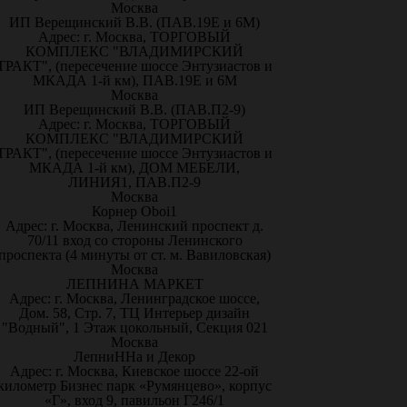
Москва
ИП Верещинский В.В. (ПАВ.19Е и 6М)
Адрес: г. Москва, ТОРГОВЫЙ
КОМПЛЕКС "ВЛАДИМИРСКИЙ
ТРАКТ", (пересечение шоссе Энтузиастов и
МКАДА 1-й км), ПАВ.19Е и 6М
Москва
ИП Верещинский В.В. (ПАВ.П2-9)
Адрес: г. Москва, ТОРГОВЫЙ
КОМПЛЕКС "ВЛАДИМИРСКИЙ
ТРАКТ", (пересечение шоссе Энтузиастов и
МКАДА 1-й км), ДОМ МЕБЕЛИ,
ЛИНИЯ1, ПАВ.П2-9
Москва
Корнер Oboi1
Адрес: г. Москва, Ленинский проспект д.
70/11 вход со стороны Ленинского
проспекта (4 минуты от ст. м. Вавиловская)
Москва
ЛЕПНИНА МАРКЕТ
Адрес: г. Москва, Ленинградское шоссе,
Дом. 58, Стр. 7, ТЦ Интерьер дизайн
"Водный", 1 Этаж цокольный, Секция 021
Москва
ЛепниННа и Декор
Адрес: г. Москва, Киевское шоссе 22-ой
километр Бизнес парк «Румянцево», корпус
«Г», вход 9, павильон Г246/1