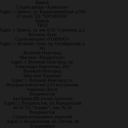
Брянск
Студия декора «Хамелеон»
Адрес: г. Брянск, ул. Красноармейская д.93б
(2 этаж), ТЦ "ПРОФИЛЬ"
Брянск
ТК32
Адрес: г. Брянск, ул. им. О.Н. Строкина, д.2.
Великие Луки
Салон-магазин «FORMAT»
Адрес: г. Великие Луки, пр. Октябрьский д.
60
Великий Новгород
Магазин «Квадратура»
Адрес: г. Великий Новгород, пр.
Александра Корсунова, 28А
Великий Новгород
Шоу-рум Терминал
Адрес: г. Великий Новгород ул.
Федоровский ручей 2/13 внутренняя
парковка Диеза
Владивосток
АртДекор-ДВ (склад Артполе)
Адрес: г. Владивосток, ул. Бородинская
46/50 ТЦ "Альянс", пав. № 26
Владивосток
Студия интерьерных решений
Адрес: г. Владивосток, ул. Гоголя, 30
Владикавказ