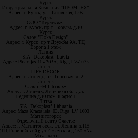
Курск
Индустриальная Компания "ПРОМТЕХ"
Адрес: г. Курск, ул. Литовская, 12В
Курск
ООО "Вернисаж"
Адрес: г. Курск, пр-т Победы, д.10
Курск
Салон "Doka Design"
Адрес: г. Курск, пр-т Дружбы 9А, ТЦ
Европа 1 этаж
Латвия
SIA "Dekoplast" Latvia
Адрес: Piedrujas 11 - 203A, Riga, LV-1073
Липецк
LIFE DÉCOR
Адрес: г. Липецк, пл. Торговая, д. 2
Липецк
Салон «M`Interiors»
Адрес: г. Липецк, Липецкая обл., ул.
Неделина д.10 пом. 8 офис 1
Литва
SIA "Dekoplast" Lithuania
Адрес: Mazā Krasta iela, 83, Rīga, LV-1003
Магнитогорск
Отделочный центр Счастье
Адрес: г. Магнитогорск, ул. Ленина д.115
(ТЦ Европейский); ул. Советская д.160 «А»
Махачкала