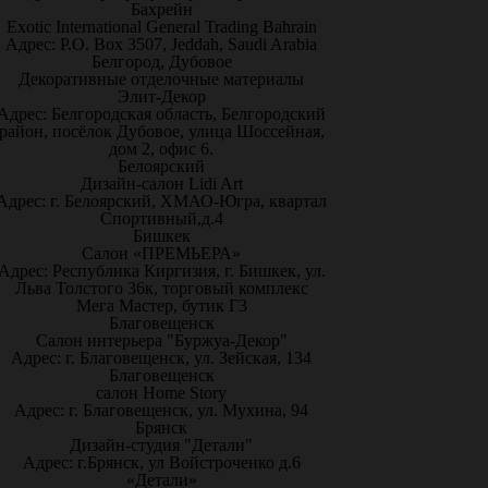
Бахрейн
Exotic International General Trading Bahrain
Адрес: P.O. Box 3507, Jeddah, Saudi Arabia
Белгород, Дубовое
Декоративные отделочные материалы
Элит-Декор
Адрес: Белгородская область, Белгородский
район, посёлок Дубовое, улица Шоссейная,
дом 2, офис 6.
Белоярский
Дизайн-салон Lidi Art
Адрес: г. Белоярский, ХМАО-Югра, квартал
Спортивный,д.4
Бишкек
Салон «ПРЕМЬЕРА»
Адрес: Республика Киргизия, г. Бишкек, ул.
Льва Толстого 36к, торговый комплекс
Мега Мастер, бутик Г3
Благовещенск
Салон интерьера "Буржуа-Декор"
Адрес: г. Благовещенск, ул. Зейская, 134
Благовещенск
салон Home Story
Адрес: г. Благовещенск, ул. Мухина, 94
Брянск
Дизайн-студия "Детали"
Адрес: г.Брянск, ул Войстроченко д.6
«Детали»