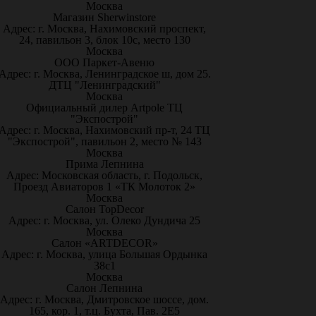
Москва
Магазин Sherwinstore
Адрес: г. Москва, Нахимовский проспект,
24, павильон 3, блок 10с, место 130
Москва
ООО Паркет-Авeню
Адрес: г. Москва, Ленинградское ш, дом 25.
ДТЦ "Ленинградский"
Москва
Официальный дилер Artpole ТЦ
"Экспострой"
Адрес: г. Москва, Нахимовский пр-т, 24 ТЦ
"Экспострой", павильон 2, место № 143
Москва
Прима Лепнина
Адрес: Московская область, г. Подольск,
Проезд Авиаторов 1 «ТК Молоток 2»
Москва
Салон TopDecor
Адрес: г. Москва, ул. Олеко Дундича 25
Москва
Салон «ARTDECOR»
Адрес: г. Москва, улица Большая Ордынка
38с1
Москва
Салон Лепнина
Адрес: г. Москва, Дмитровское шоссе, дом.
165, кор. 1, т.ц. Бухта, Пав. 2Е5