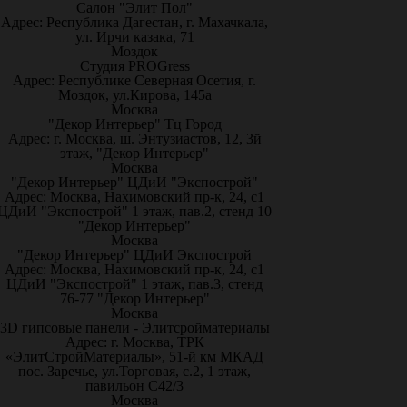
Салон "Элит Пол"
Адрес: Республика Дагестан, г. Махачкала,
ул. Ирчи казака, 71
Моздок
Студия PROGress
Адрес: Республике Северная Осетия, г.
Моздок, ул.Кирова, 145а
Москва
"Декор Интерьер" Тц Город
Адрес: г. Москва, ш. Энтузиастов, 12, 3й
этаж, "Декор Интерьер"
Москва
"Декор Интерьер" ЦДиИ "Экспострой"
Адрес: Москва, Нахимовский пр-к, 24, с1
ЦДиИ "Экспострой" 1 этаж, пав.2, стенд 10
"Декор Интерьер"
Москва
"Декор Интерьер" ЦДиИ Экспострой
Адрес: Москва, Нахимовский пр-к, 24, с1
ЦДиИ "Экспострой" 1 этаж, пав.3, стенд
76-77 "Декор Интерьер"
Москва
3D гипсовые панели - Элитсройматериалы
Адрес: г. Москва, ТРК
«ЭлитСтройМатериалы», 51-й км МКАД
пос. Заречье, ул.Торговая, с.2, 1 этаж,
павильон С42/3
Москва