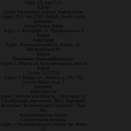
корп. 1Д, пав Г-11
Катар
Exotic International General Trading Qatar
Адрес: P.O. Box 3507, Jeddah, Saudi Arabia
Кемерово
студия Гранд Декор
Адрес: г. Кемерово, ул. Черняховского 3
Киров
Акватория
Адрес: Кировская область, Киров, ул.
Милицейская 80
Киров
Компания «Ванная&Комната»
Адрес: г. Киров, ул. Комсомольская, дом 14
Киров
Салон ELETTO
Адрес: г. Киров, ул. Ленина, д. 205, ТЦ
«Green Haus», этаж 2
Коломна
Евро-Краски
Адрес: Московская область, г. Коломна, ул.
Октябрьской революции, 387а, Торговый
Комплекс "Коломенский Строитель" Пав.
№1
Комсомольск-на-Амуре
Строительная мозаика
Адрес: г. Комсомольск-на-Амуре, пр. Мира
13