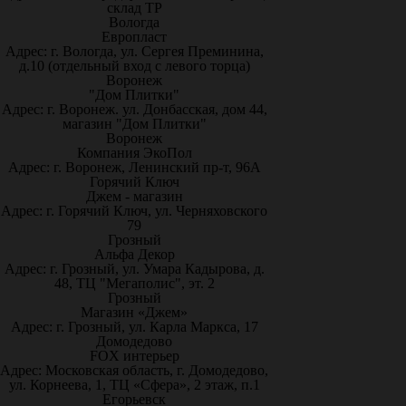
склад ТР
Вологда
Европласт
Адрес: г. Вологда, ул. Сергея Преминина,
д.10 (отдельный вход с левого торца)
Воронеж
"Дом Плитки"
Адрес: г. Воронеж. ул. Донбасская, дом 44,
магазин "Дом Плитки"
Воронеж
Компания ЭкоПол
Адрес: г. Воронеж, Ленинский пр-т, 96А
Горячий Ключ
Джем - магазин
Адрес: г. Горячий Ключ, ул. Черняховского
79
Грозный
Альфа Декор
Адрес: г. Грозный, ул. Умара Кадырова, д.
48, ТЦ "Мегаполис", эт. 2
Грозный
Магазин «Джем»
Адрес: г. Грозный, ул. Карла Маркса, 17
Домодедово
FOX интерьер
Адрес: Московская область, г. Домодедово,
ул. Корнеева, 1, ТЦ «Сфера», 2 этаж, п.1
Егорьевск