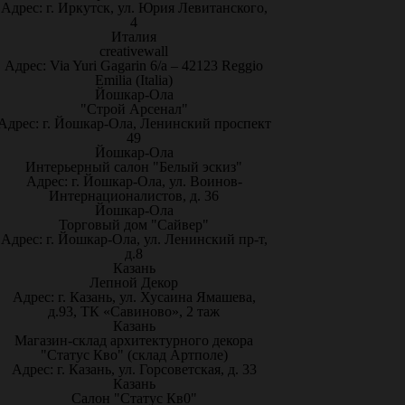
Адрес: г. Иркутск, ул. Юрия Левитанского,
4
Италия
creativewall
Адрес: Via Yuri Gagarin 6/a – 42123 Reggio
Emilia (Italia)
Йошкар-Ола
"Строй Арсенал"
Адрес: г. Йошкар-Ола, Ленинский проспект
49
Йошкар-Ола
Интерьерный салон "Белый эскиз"
Адрес: г. Йошкар-Ола, ул. Воинов-
Интернационалистов, д. 36
Йошкар-Ола
Торговый дом "Сайвер"
Адрес: г. Йошкар-Ола, ул. Ленинский пр-т,
д.8
Казань
Лепной Декор
Адрес: г. Казань, ул. Хусаина Ямашева,
д.93, ТК «Савиново», 2 таж
Казань
Магазин-склад архитектурного декора
"Статус Кво" (склад Артполе)
Адрес: г. Казань, ул. Горсоветская, д. 33
Казань
Салон "Статус Кв0"