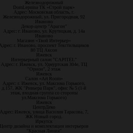
Железнодорожный
DomLepnina ТК «Строй парк»
Адрес: Московская область, г.
Железнодорожный, ул. Пригородная, 92
Иваново
Декор-центр "Арагон"
Адрес: г. Иваново, ул. Крутицкая, д. 14а
Иваново
Магазин «Твой Интерьер»
Адрес: г. Иваново, проспект Текстильщиков
80 ТЦ Аксон
Ижевск
Интерьерный салон "CAPITEL"
Адрес: г. Ижевск, ул. Удмуртская 304е, ТЦ
"Орион", 2 этаж
Ижевск
Салон «Art Room»
Адрес: г. Ижевск, ул. Максима Горького,
д.157, ЖК "Ривьера Парк", офис № 5 (1-й
этаж, входная группа со стороны
ул.Максима Горького)
Ижевск
ЦентрДеко
Адрес: Ижевск, улица Василия Тарасова, 7,
ЖК Новый город.
Иркутск
Центр дизайна и комплектации интерьеров
"Красная Линия"