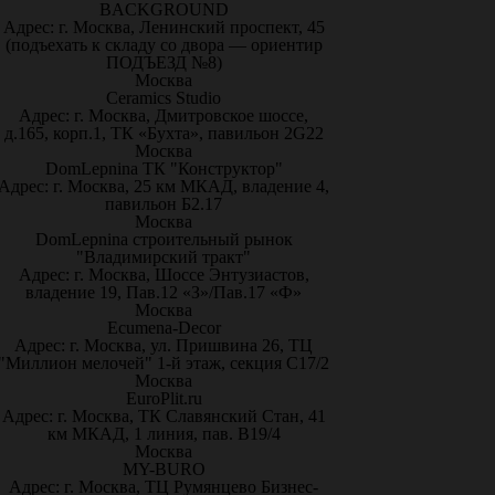
BACKGROUND
Адрес: г. Москва, Ленинский проспект, 45
(подъехать к складу со двора — ориентир
ПОДЪЕЗД №8)
Москва
Ceramics Studio
Адрес: г. Москва, Дмитровское шоссе,
д.165, корп.1, ТК «Бухта», павильон 2G22
Москва
DomLepnina ТК "Конструктор"
Адрес: г. Москва, 25 км МКАД, владение 4,
павильон Б2.17
Москва
DomLepnina строительный рынок
"Владимирский тракт"
Адрес: г. Москва, Шоссе Энтузиастов,
владение 19, Пав.12 «З»/Пав.17 «Ф»
Москва
Ecumena-Decor
Адрес: г. Москва, ул. Пришвина 26, ТЦ
"Миллион мелочей" 1-й этаж, секция С17/2
Москва
EuroPlit.ru
Адрес: г. Москва, ТК Славянский Стан, 41
км МКАД, 1 линия, пав. В19/4
Москва
MY-BURO
Адрес: г. Москва, ТЦ Румянцево Бизнес-