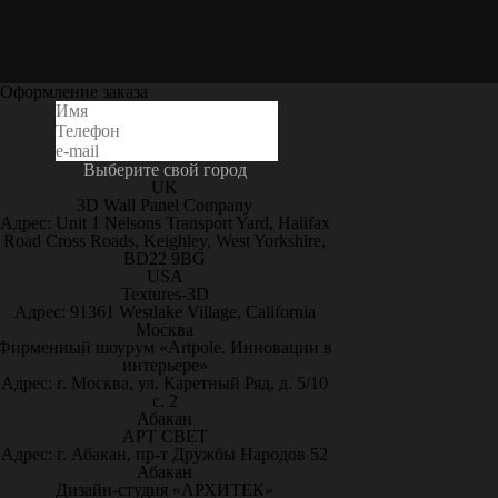
Оформление заказа
Выберите свой город
UK
3D Wall Panel Company
Адрес: Unit 1 Nelsons Transport Yard, Halifax
Road Cross Roads, Keighley, West Yorkshire,
BD22 9BG
USA
Textures-3D
Адрес: 91361 Westlake Village, California
Москва
Фирменный шоурум «Artpole. Инновации в
интерьере»
Адрес: г. Москва, ул. Каретный Ряд, д. 5/10
с. 2
Абакан
АРТ СВЕТ
Адрес: г. Абакан, пр-т Дружбы Народов 52
Абакан
Дизайн-студия «АРХИТЕК»