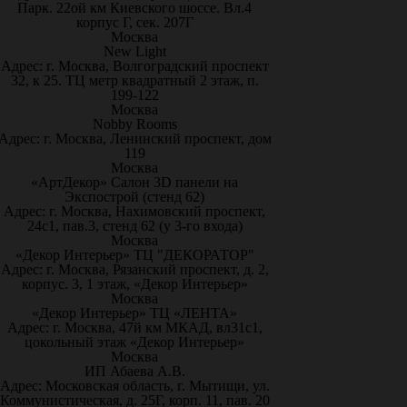
Парк. 22ой км Киевского шоссе. Вл.4
корпус Г, сек. 207Г
Москва
New Light
Адрес: г. Москва, Волгоградский проспект
32, к 25. ТЦ метр квадратный 2 этаж, п.
199-122
Москва
Nobby Rooms
Адрес: г. Москва, Ленинский проспект, дом
119
Москва
«АртДекор» Салон 3D панели на
Экспострой (стенд 62)
Адрес: г. Москва, Нахимовский проспект,
24с1, пав.3, стенд 62 (у 3-го входа)
Москва
«Декор Интерьер» ТЦ "ДЕКОРАТОР"
Адрес: г. Москва, Рязанский проспект, д. 2,
корпус. 3, 1 этаж, «Декор Интерьер»
Москва
«Декор Интерьер» ТЦ «ЛЕНТА»
Адрес: г. Москва, 47й км МКАД, вл31с1,
цокольный этаж «Декор Интерьер»
Москва
ИП Абаева А.В.
Адрес: Московская область, г. Мытищи, ул.
Коммунистическая, д. 25Г, корп. 11, пав. 20