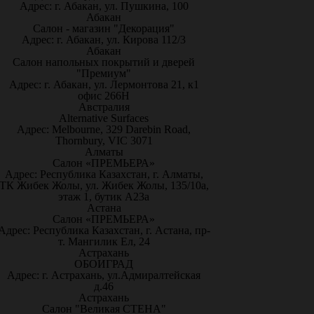
Адрес: г. Абакан, ул. Пушкина, 100
Абакан
Салон - магазин "Декорация"
Адрес: г. Абакан, ул. Кирова 112/3
Абакан
Салон напольных покрытий и дверей
"Премиум"
Адрес: г. Абакан, ул. Лермонтова 21, к1
офис 266Н
Австралия
Alternative Surfaces
Адрес: Melbourne, 329 Darebin Road,
Thornbury, VIC 3071
Алматы
Салон «ПРЕМЬЕРА»
Адрес: Республика Казахстан, г. Алматы,
ТК Жибек Жолы, ул. Жибек Жолы, 135/10а,
этаж 1, бутик А23а
Астана
Салон «ПРЕМЬЕРА»
Адрес: Республика Казахстан, г. Астана, пр-
т. Мангилик Ел, 24
Астрахань
ОБОИГРАД
Адрес: г. Астрахань, ул.Адмиралтейская
д.46
Астрахань
Салон "Великая СТЕНА"