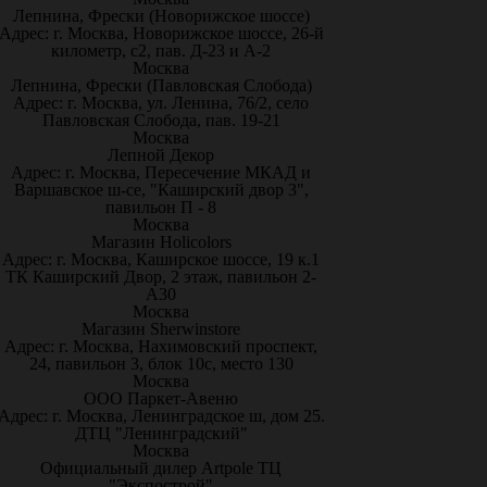
Лепнина, Фрески (Новорижское шоссе)
Адрес: г. Москва, Новорижское шоссе, 26-й
километр, с2, пав. Д-23 и А-2
Москва
Лепнина, Фрески (Павловская Слобода)
Адрес: г. Москва, ул. Ленина, 76/2, село
Павловская Слобода, пав. 19-21
Москва
Лепной Декор
Адрес: г. Москва, Пересечение МКАД и
Варшавское ш-се, "Каширский двор 3",
павильон П - 8
Москва
Магазин Holicolors
Адрес: г. Москва, Каширское шоссе, 19 к.1
ТК Каширский Двор, 2 этаж, павильон 2-
А30
Москва
Магазин Sherwinstore
Адрес: г. Москва, Нахимовский проспект,
24, павильон 3, блок 10с, место 130
Москва
ООО Паркет-Авeню
Адрес: г. Москва, Ленинградское ш, дом 25.
ДТЦ "Ленинградский"
Москва
Официальный дилер Artpole ТЦ
"Экспострой"