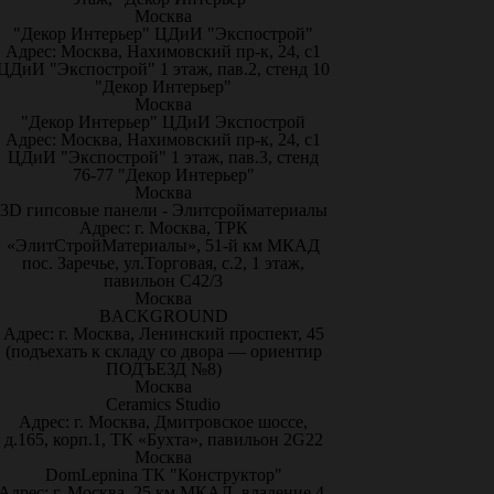
Москва
"Декор Интерьер" ЦДиИ "Экспострой"
Адрес: Москва, Нахимовский пр-к, 24, с1
ЦДиИ "Экспострой" 1 этаж, пав.2, стенд 10
"Декор Интерьер"
Москва
"Декор Интерьер" ЦДиИ Экспострой
Адрес: Москва, Нахимовский пр-к, 24, с1
ЦДиИ "Экспострой" 1 этаж, пав.3, стенд
76-77 "Декор Интерьер"
Москва
3D гипсовые панели - Элитсройматериалы
Адрес: г. Москва, ТРК
«ЭлитСтройМатериалы», 51-й км МКАД
пос. Заречье, ул.Торговая, с.2, 1 этаж,
павильон С42/3
Москва
BACKGROUND
Адрес: г. Москва, Ленинский проспект, 45
(подъехать к складу со двора — ориентир
ПОДЪЕЗД №8)
Москва
Ceramics Studio
Адрес: г. Москва, Дмитровское шоссе,
д.165, корп.1, ТК «Бухта», павильон 2G22
Москва
DomLepnina ТК "Конструктор"
Адрес: г. Москва, 25 км МКАД, владение 4,