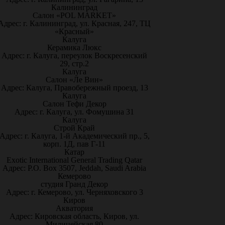
Калининград
Салон «POL MARKET»
Адрес: г. Калининград, ул. Красная, 247, ТЦ
«Красный»
Калуга
Керамика Люкс
Адрес: г. Калуга, переулок Воскресенский
29, стр.2
Калуга
Салон «Ле Вин»
Адрес: Калуга, Правобережный проезд, 13
Калуга
Салон Тефи Декор
Адрес: г. Калуга, ул. Фомушина 31
Калуга
Строй Край
Адрес: г. Калуга, 1-й Академический пр., 5,
корп. 1Д, пав Г-11
Катар
Exotic International General Trading Qatar
Адрес: P.O. Box 3507, Jeddah, Saudi Arabia
Кемерово
студия Гранд Декор
Адрес: г. Кемерово, ул. Черняховского 3
Киров
Акватория
Адрес: Кировская область, Киров, ул.
Милицейская 80