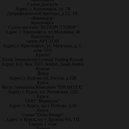
Салон Декорум
Адрес: г. Красноярск, ул. 78
Добровольческой бригады, д.12, ТК
«Командор»
Красноярск
Салон-магазин "КОЛОРСТУДИЯ"
Адрес: г. Красноярск, ул.Молокова, 40
Красноярск
салон АРТ-ТОН
Адрес: г. Красноярск, ул. Маерчака, д. 1,
пом. 19/2
Кувейт
Exotic International General Trading Kuwait
Адрес: P.O. Box 3507, Jeddah, Saudi Arabia
Курган
Декор
Адрес: г. Курган, ул. Гоголя, д.128
Курск
Индустриальная Компания "ПРОМТЕХ"
Адрес: г. Курск, ул. Литовская, 12В
Курск
ООО "Вернисаж"
Адрес: г. Курск, пр-т Победы, д.10
Курск
Салон "Doka Design"
Адрес: г. Курск, пр-т Дружбы 9А, ТЦ
Европа 1 этаж
Латвия