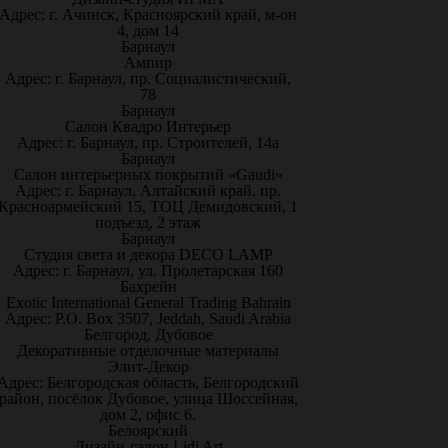
Адрес: г. Ачинск, Красноярский край, м-он
4, дом 14
Барнаул
Ампир
Адрес: г. Барнаул, пр. Социалистический,
78
Барнаул
Салон Квадро Интерьер
Адрес: г. Барнаул, пр. Строителей, 14а
Барнаул
Салон интерьерных покрытий «Gaudi»
Адрес: г. Барнаул, Алтайский край, пр.
Красноармейский 15, ТОЦ Демидовский, 1
подъезд, 2 этаж
Барнаул
Студия света и декора DECO LAMP
Адрес: г. Барнаул, ул. Пролетарская 160
Бахрейн
Exotic International General Trading Bahrain
Адрес: P.O. Box 3507, Jeddah, Saudi Arabia
Белгород, Дубовое
Декоративные отделочные материалы
Элит-Декор
Адрес: Белгородская область, Белгородский
район, посёлок Дубовое, улица Шоссейная,
дом 2, офис 6.
Белоярский
Дизайн-салон Lidi Art