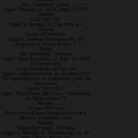
SIA "Dekoplast" Latvia
Адрес: Piedrujas 11 - 203A, Riga, LV-1073
Липецк
LIFE DÉCOR
Адрес: г. Липецк, пл. Торговая, д. 2
Липецк
Салон «M`Interiors»
Адрес: г. Липецк, Липецкая обл., ул.
Неделина д.10 пом. 8 офис 1
Литва
SIA "Dekoplast" Lithuania
Адрес: Mazā Krasta iela, 83, Rīga, LV-1003
Магнитогорск
Отделочный центр Счастье
Адрес: г. Магнитогорск, ул. Ленина д.115
(ТЦ Европейский); ул. Советская д.160 «А»
Махачкала
Салон "Элит Пол"
Адрес: Республика Дагестан, г. Махачкала,
ул. Ирчи казака, 71
Моздок
Студия PROGress
Адрес: Республике Северная Осетия, г.
Моздок, ул.Кирова, 145а
Москва
"Декор Интерьер" Тц Город
Адрес: г. Москва, ш. Энтузиастов, 12, 3й
этаж, "Декор Интерьер"