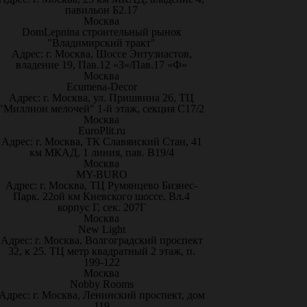
павильон Б2.17
Москва
DomLepnina строительный рынок
"Владимирский тракт"
Адрес: г. Москва, Шоссе Энтузиастов,
владение 19, Пав.12 «З»/Пав.17 «Ф»
Москва
Ecumena-Decor
Адрес: г. Москва, ул. Пришвина 26, ТЦ
"Миллион мелочей" 1-й этаж, секция С17/2
Москва
EuroPlit.ru
Адрес: г. Москва, ТК Славянский Стан, 41
км МКАД, 1 линия, пав. В19/4
Москва
MY-BURO
Адрес: г. Москва, ТЦ Румянцево Бизнес-
Парк. 22ой км Киевского шоссе. Вл.4
корпус Г, сек. 207Г
Москва
New Light
Адрес: г. Москва, Волгоградский проспект
32, к 25. ТЦ метр квадратный 2 этаж, п.
199-122
Москва
Nobby Rooms
Адрес: г. Москва, Ленинский проспект, дом
119