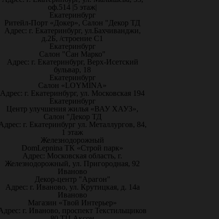
оф.514 |5 этаж|
Екатеринбург
Ритейл-Порт «Докер», Салон "Декор ТД
Адрес: г. Екатеринбург, ул.Бахчиванджи,
д.2Б, /строение С1
Екатеринбург
Салон "Сан Марко"
Адрес: г. Екатеринбург, Верх-Исетский
бульвар, 18
Екатеринбург
Салон «LOYMINA»
Адрес: г. Екатеринбург, ул. Московская 194
Екатеринбург
Центр улучшения жилья «ВАУ ХАУЗ»,
Салон "Декор ТД
Адрес: г. Екатеринбург ул. Металлургов, 84,
1 этаж
Железнодорожный
DomLepnina ТК «Строй парк»
Адрес: Московская область, г.
Железнодорожный, ул. Пригородная, 92
Иваново
Декор-центр "Арагон"
Адрес: г. Иваново, ул. Крутицкая, д. 14а
Иваново
Магазин «Твой Интерьер»
Адрес: г. Иваново, проспект Текстильщиков
80 ТЦ Аксон