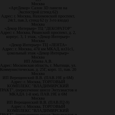
Москва
«АртДекор» Салон 3D панели на
Экспострой (стенд 62)
Адрес: г. Москва, Нахимовский проспект,
24с1, пав.3, стенд 62 (у 3-го входа)
Москва
«Декор Интерьер» ТЦ "ДЕКОРАТОР"
Адрес: г. Москва, Рязанский проспект, д. 2,
корпус. 3, 1 этаж, «Декор Интерьер»
Москва
«Декор Интерьер» ТЦ «ЛЕНТА»
Адрес: г. Москва, 47й км МКАД, вл31с1,
цокольный этаж «Декор Интерьер»
Москва
ИП Абаева А.В.
Адрес: Московская область, г. Мытищи, ул.
Коммунистическая, д. 25Г, корп. 11, пав. 20
Москва
ИП Верещинский В.В. (ПАВ.19Е и 6М)
Адрес: г. Москва, ТОРГОВЫЙ
КОМПЛЕКС "ВЛАДИМИРСКИЙ
ТРАКТ", (пересечение шоссе Энтузиастов и
МКАДА 1-й км), ПАВ.19Е и 6М
Москва
ИП Верещинский В.В. (ПАВ.П2-9)
Адрес: г. Москва, ТОРГОВЫЙ
КОМПЛЕКС "ВЛАДИМИРСКИЙ
ТРАКТ", (пересечение шоссе Энтузиастов и