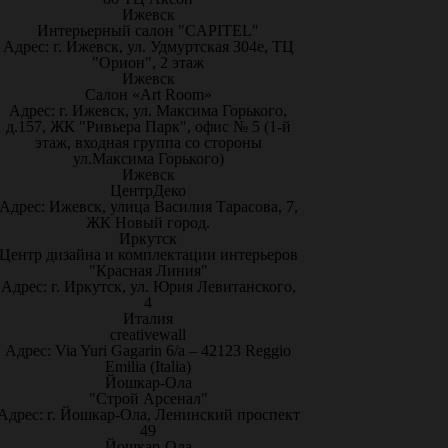
Ижевск
Интерьерный салон "CAPITEL"
Адрес: г. Ижевск, ул. Удмуртская 304е, ТЦ
"Орион", 2 этаж
Ижевск
Салон «Art Room»
Адрес: г. Ижевск, ул. Максима Горького,
д.157, ЖК "Ривьера Парк", офис № 5 (1-й
этаж, входная группа со стороны
ул.Максима Горького)
Ижевск
ЦентрДеко
Адрес: Ижевск, улица Василия Тарасова, 7,
ЖК Новый город.
Иркутск
Центр дизайна и комплектации интерьеров
"Красная Линия"
Адрес: г. Иркутск, ул. Юрия Левитанского,
4
Италия
creativewall
Адрес: Via Yuri Gagarin 6/a – 42123 Reggio
Emilia (Italia)
Йошкар-Ола
"Строй Арсенал"
Адрес: г. Йошкар-Ола, Ленинский проспект
49
Йошкар-Ола