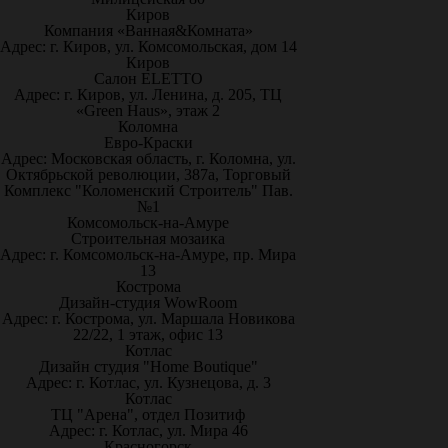
Киров
Компания «Ванная&Комната»
Адрес: г. Киров, ул. Комсомольская, дом 14
Киров
Салон ELETTO
Адрес: г. Киров, ул. Ленина, д. 205, ТЦ
«Green Haus», этаж 2
Коломна
Евро-Краски
Адрес: Московская область, г. Коломна, ул.
Октябрьской революции, 387а, Торговый
Комплекс "Коломенский Строитель" Пав.
№1
Комсомольск-на-Амуре
Строительная мозаика
Адрес: г. Комсомольск-на-Амуре, пр. Мира
13
Кострома
Дизайн-студия WowRoom
Адрес: г. Кострома, ул. Маршала Новикова
22/22, 1 этаж, офис 13
Котлас
Дизайн студия "Home Boutique"
Адрес: г. Котлас, ул. Кузнецова, д. 3
Котлас
ТЦ "Арена", отдел Позитиф
Адрес: г. Котлас, ул. Мира 46
Красногорск