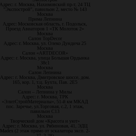
Адрес: г. Москва, Нахимовский пр-т, 24 ТЦ
"Экспострой", павильон 2, место № 143
Москва
Прима Лепнина
Адрес: Московская область, г. Подольск,
Проезд Авиаторов 1 «ТК Молоток 2»
Москва
Салон TopDecor
Адрес: г. Москва, ул. Олеко Дундича 25
Москва
Салон «ARTDECOR»
Адрес: г. Москва, улица Большая Ордынка
38с1
Москва
Салон Лепнина
Адрес: г. Москва, Дмитровское шоссе, дом.
165, кор. 1, т.ц. Бухта, Пав. 2Е5
Москва
Салон – Лепнина у Милы
Адрес: г. Москва, ТРК
«ЭлитСтройМатериалы», 51-й км МКАД
пос. Заречье, ул.Торговая, с.2, 1 этаж,
павильон С13
Москва
Творческий дом «Красота и уют»
Адрес: г. Москва, ул. Рябиновая, 41, ЭДЦ
Madex (2 этаж прямо от эскалатора эксп. 2-
27, 2-28)