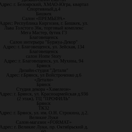
Адрес: г. Белоярский, ХМАО-Югра, квартал
Спортивный,д.4
Бишкек
Салон «ПРЕМЬЕРА»
Адрес: Республика Киргизия, г. Бишкек, ул.
Льва Толстого 36к, торговый комплекс
Мега Мастер, бутик Г3
Благовещенск
Салон интерьера "Буржуа-Декор"
Адрес: г. Благовещенск, ул. Зейская, 134
Благовещенск
салон Home Story
Адрес: г. Благовещенск, ул. Мухина, 94
Брянск
Дизайн-студия "Детали"
Адрес: г.Брянск, ул Войстроченко д.6
«Детали»
Брянск
Студия декора «Хамелеон»
Адрес: г. Брянск, ул. Красноармейская д.93б
(2 этаж), ТЦ "ПРОФИЛЬ"
Брянск
ТК32
Адрес: г. Брянск, ул. им. О.Н. Строкина, д.2.
Великие Луки
Салон-магазин «FORMAT»
Адрес: г. Великие Луки, пр. Октябрьский д.
60