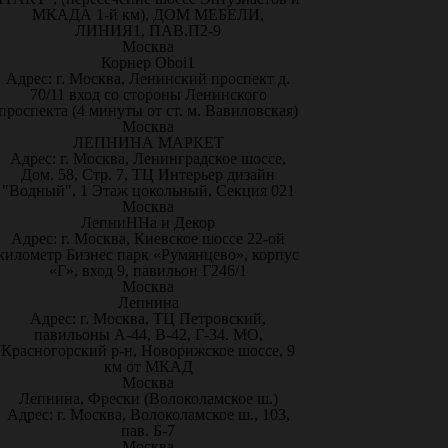
МКАДА 1-й км), ДОМ МЕБЕЛИ,
ЛИНИЯ1, ПАВ.П2-9
Москва
Корнер Oboi1
Адрес: г. Москва, Ленинский проспект д.
70/11 вход со стороны Ленинского
проспекта (4 минуты от ст. м. Вавиловская)
Москва
ЛЕПНИНА МАРКЕТ
Адрес: г. Москва, Ленинградское шоссе,
Дом. 58, Стр. 7, ТЦ Интерьер дизайн
"Водный", 1 Этаж цокольный, Секция 021
Москва
ЛепниННа и Декор
Адрес: г. Москва, Киевское шоссе 22-ой
километр Бизнес парк «Румянцево», корпус
«Г», вход 9, павильон Г246/1
Москва
Лепнина
Адрес: г. Москва, ТЦ Петровский,
павильоны А-44, В-42, Г-34. МО,
Красногорский р-н, Новорижское шоссе, 9
км от МКАД
Москва
Лепнина, Фрески (Волоколамское ш.)
Адрес: г. Москва, Волоколамское ш., 103,
пав. Б-7
Москва