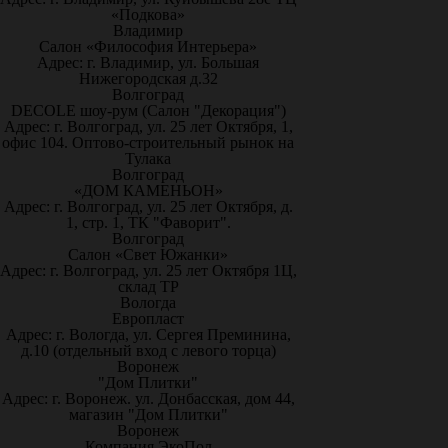
«Подкова»
Владимир
Салон «Философия Интерьера»
Адрес: г. Владимир, ул. Большая
Нижегородская д.32
Волгоград
DECOLE шоу-рум (Салон "Декорация")
Адрес: г. Волгоград, ул. 25 лет Октября, 1,
офис 104. Оптово-строительный рынок на
Тулака
Волгоград
«ДОМ КАМЕНЬОН»
Адрес: г. Волгоград, ул. 25 лет Октября, д.
1, стр. 1, ТК "Фаворит".
Волгоград
Салон «Свет Южанки»
Адрес: г. Волгоград, ул. 25 лет Октября 1Ц,
склад ТР
Вологда
Европласт
Адрес: г. Вологда, ул. Сергея Преминина,
д.10 (отдельный вход с левого торца)
Воронеж
"Дом Плитки"
Адрес: г. Воронеж. ул. Донбасская, дом 44,
магазин "Дом Плитки"
Воронеж
Компания ЭкоПол