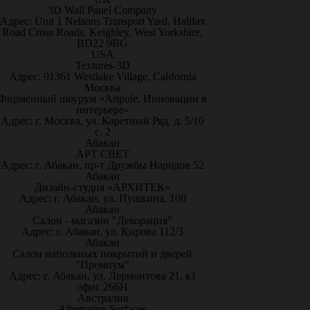
3D Wall Panel Company
Адрес: Unit 1 Nelsons Transport Yard, Halifax
Road Cross Roads, Keighley, West Yorkshire,
BD22 9BG
USA
Textures-3D
Адрес: 91361 Westlake Village, California
Москва
Фирменный шоурум «Artpole. Инновации в
интерьере»
Адрес: г. Москва, ул. Каретный Ряд, д. 5/10
с. 2
Абакан
АРТ СВЕТ
Адрес: г. Абакан, пр-т Дружбы Народов 52
Абакан
Дизайн-студия «АРХИТЕК»
Адрес: г. Абакан, ул. Пушкина, 100
Абакан
Салон - магазин "Декорация"
Адрес: г. Абакан, ул. Кирова 112/3
Абакан
Салон напольных покрытий и дверей
"Премиум"
Адрес: г. Абакан, ул. Лермонтова 21, к1
офис 266Н
Австралия
Alternative Surfaces