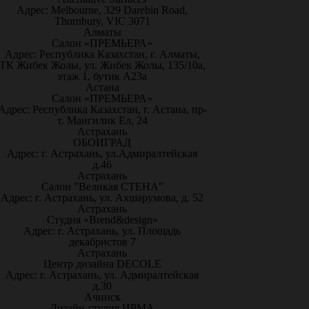
Адрес: Melbourne, 329 Darebin Road,
Thornbury, VIC 3071
Алматы
Салон «ПРЕМЬЕРА»
Адрес: Республика Казахстан, г. Алматы,
ТК Жибек Жолы, ул. Жибек Жолы, 135/10а,
этаж 1, бутик А23а
Астана
Салон «ПРЕМЬЕРА»
Адрес: Республика Казахстан, г. Астана, пр-
т. Мангилик Ел, 24
Астрахань
ОБОИГРАД
Адрес: г. Астрахань, ул.Адмиралтейская
д.46
Астрахань
Салон "Великая СТЕНА"
Адрес: г. Астрахань, ул. Ахшарумова, д. 52
Астрахань
Студия «Brend&design»
Адрес: г. Астрахань, ул. Площадь
декабристов 7
Астрахань
Центр дизайна DECOLE
Адрес: г. Астрахань, ул. Адмиралтейская
д.30
Ачинск
Дизайн-студия ИРМА