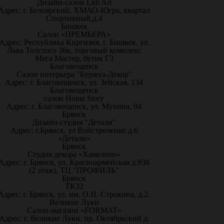
Дизайн-салон Lidi Art
Адрес: г. Белоярский, ХМАО-Югра, квартал
Спортивный,д.4
Бишкек
Салон «ПРЕМЬЕРА»
Адрес: Республика Киргизия, г. Бишкек, ул.
Льва Толстого 36к, торговый комплекс
Мега Мастер, бутик Г3
Благовещенск
Салон интерьера "Буржуа-Декор"
Адрес: г. Благовещенск, ул. Зейская, 134
Благовещенск
салон Home Story
Адрес: г. Благовещенск, ул. Мухина, 94
Брянск
Дизайн-студия "Детали"
Адрес: г.Брянск, ул Войстроченко д.6
«Детали»
Брянск
Студия декора «Хамелеон»
Адрес: г. Брянск, ул. Красноармейская д.93б
(2 этаж), ТЦ "ПРОФИЛЬ"
Брянск
ТК32
Адрес: г. Брянск, ул. им. О.Н. Строкина, д.2.
Великие Луки
Салон-магазин «FORMAT»
Адрес: г. Великие Луки, пр. Октябрьский д.