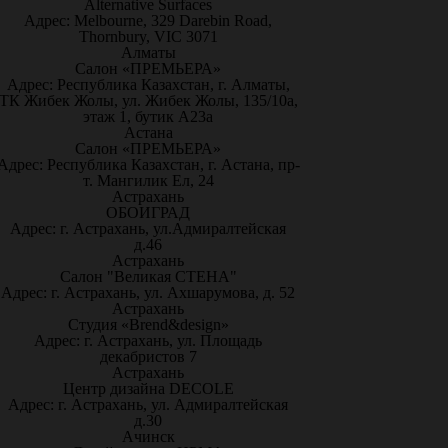
Alternative Surfaces
Адрес: Melbourne, 329 Darebin Road,
Thornbury, VIC 3071
Алматы
Салон «ПРЕМЬЕРА»
Адрес: Республика Казахстан, г. Алматы,
ТК Жибек Жолы, ул. Жибек Жолы, 135/10а,
этаж 1, бутик А23а
Астана
Салон «ПРЕМЬЕРА»
Адрес: Республика Казахстан, г. Астана, пр-
т. Мангилик Ел, 24
Астрахань
ОБОИГРАД
Адрес: г. Астрахань, ул.Адмиралтейская
д.46
Астрахань
Салон "Великая СТЕНА"
Адрес: г. Астрахань, ул. Ахшарумова, д. 52
Астрахань
Студия «Brend&design»
Адрес: г. Астрахань, ул. Площадь
декабристов 7
Астрахань
Центр дизайна DECOLE
Адрес: г. Астрахань, ул. Адмиралтейская
д.30
Ачинск