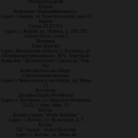
Милицейская 80
Киров
Компания «Ванная&Комната»
Адрес: г. Киров, ул. Комсомольская, дом 14
Киров
Салон ELETTO
Адрес: г. Киров, ул. Ленина, д. 205, ТЦ
«Green Haus», этаж 2
Коломна
Евро-Краски
Адрес: Московская область, г. Коломна, ул.
Октябрьской революции, 387а, Торговый
Комплекс "Коломенский Строитель" Пав.
№1
Комсомольск-на-Амуре
Строительная мозаика
Адрес: г. Комсомольск-на-Амуре, пр. Мира
13
Кострома
Дизайн-студия WowRoom
Адрес: г. Кострома, ул. Маршала Новикова
22/22, 1 этаж, офис 13
Котлас
Дизайн студия "Home Boutique"
Адрес: г. Котлас, ул. Кузнецова, д. 3
Котлас
ТЦ "Арена", отдел Позитиф
Адрес: г. Котлас, ул. Мира 46