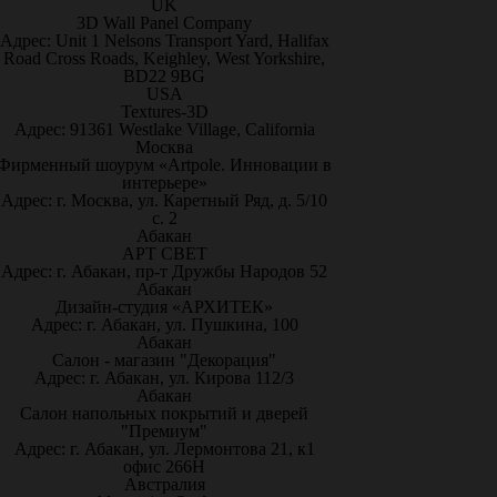
UK
3D Wall Panel Company
Адрес: Unit 1 Nelsons Transport Yard, Halifax
Road Cross Roads, Keighley, West Yorkshire,
BD22 9BG
USA
Textures-3D
Адрес: 91361 Westlake Village, California
Москва
Фирменный шоурум «Artpole. Инновации в
интерьере»
Адрес: г. Москва, ул. Каретный Ряд, д. 5/10
с. 2
Абакан
АРТ СВЕТ
Адрес: г. Абакан, пр-т Дружбы Народов 52
Абакан
Дизайн-студия «АРХИТЕК»
Адрес: г. Абакан, ул. Пушкина, 100
Абакан
Салон - магазин "Декорация"
Адрес: г. Абакан, ул. Кирова 112/3
Абакан
Салон напольных покрытий и дверей
"Премиум"
Адрес: г. Абакан, ул. Лермонтова 21, к1
офис 266Н
Австралия