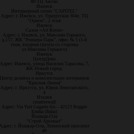
80 ТЦ Аксон
Ижевск
Интерьерный салон "CAPITEL"
Адрес: г. Ижевск, ул. Удмуртская 304е, ТЦ
"Орион", 2 этаж
Ижевск
Салон «Art Room»
Адрес: г. Ижевск, ул. Максима Горького,
д.157, ЖК "Ривьера Парк", офис № 5 (1-й
этаж, входная группа со стороны
ул.Максима Горького)
Ижевск
ЦентрДеко
Адрес: Ижевск, улица Василия Тарасова, 7,
ЖК Новый город.
Иркутск
Центр дизайна и комплектации интерьеров
"Красная Линия"
Адрес: г. Иркутск, ул. Юрия Левитанского,
4
Италия
creativewall
Адрес: Via Yuri Gagarin 6/a – 42123 Reggio
Emilia (Italia)
Йошкар-Ола
"Строй Арсенал"
Адрес: г. Йошкар-Ола, Ленинский проспект
49