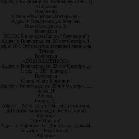
Адрес: г. Владимир, ул. Куйбышева 28е ТЦ
«Подкова»
Владимир
Салон «Философия Интерьера»
Адрес: г. Владимир, ул. Большая
Нижегородская д.32
Волгоград
DECOLE шоу-рум (Салон "Декорация")
Адрес: г. Волгоград, ул. 25 лет Октября, 1,
офис 104. Оптово-строительный рынок на
Тулака
Волгоград
«ДОМ КАМЕНЬОН»
Адрес: г. Волгоград, ул. 25 лет Октября, д.
1, стр. 1, ТК "Фаворит".
Волгоград
Салон «Свет Южанки»
Адрес: г. Волгоград, ул. 25 лет Октября 1Ц,
склад ТР
Вологда
Европласт
Адрес: г. Вологда, ул. Сергея Преминина,
д.10 (отдельный вход с левого торца)
Воронеж
"Дом Плитки"
Адрес: г. Воронеж. ул. Донбасская, дом 44,
магазин "Дом Плитки"
Воронеж