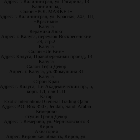
Адрес: г. Калининград, ул. Гагарина, 13
Калининград
Салон «POL MARKET»
Адрес: г. Калининград, ул. Красная, 247, ТЦ
«Красный»
Калуга
Керамика Люкс
Адрес: г. Калуга, переулок Воскресенский
29, стр.2
Калуга
Салон «Ле Вин»
Адрес: Калуга, Правобережный проезд, 13
Калуга
Салон Тефи Декор
Адрес: г. Калуга, ул. Фомушина 31
Калуга
Строй Край
Адрес: г. Калуга, 1-й Академический пр., 5,
корп. 1Д, пав Г-11
Катар
Exotic International General Trading Qatar
Адрес: P.O. Box 3507, Jeddah, Saudi Arabia
Кемерово
студия Гранд Декор
Адрес: г. Кемерово, ул. Черняховского 3
Киров
Акватория
Адрес: Кировская область, Киров, ул.