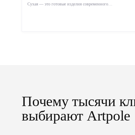
Сухая — это готовые изделия современного
производства: точная геометрия, стабильное качество,
упрощенный...
Почему тысячи кл
выбирают Artpole