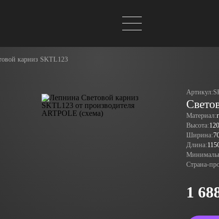
товой карниз SKTL123
Артикул:
S
Свето
Материал:
Высота:
12
Ширина:
7
Длина:
115
Минимальн
Страна-пр
1 68