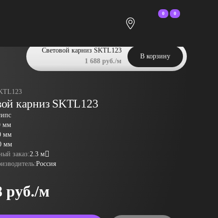
0
0
Световой карниз SKTL123
В корзину
1 688 руб./м
KTL123
вой карниз SKTL123
гипс
0 мм
0 мм
0 мм
ый заказ:
2.3 м
оизводитель:
Россия
8 руб./м