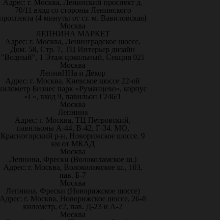
Адрес: г. Москва, Ленинский проспект д.
70/11 вход со стороны Ленинского
проспекта (4 минуты от ст. м. Вавиловская)
Москва
ЛЕПНИНА МАРКЕТ
Адрес: г. Москва, Ленинградское шоссе,
Дом. 58, Стр. 7, ТЦ Интерьер дизайн
"Водный", 1 Этаж цокольный, Секция 021
Москва
ЛепниННа и Декор
Адрес: г. Москва, Киевское шоссе 22-ой
километр Бизнес парк «Румянцево», корпус
«Г», вход 9, павильон Г246/1
Москва
Лепнина
Адрес: г. Москва, ТЦ Петровский,
павильоны А-44, В-42, Г-34. МО,
Красногорский р-н, Новорижское шоссе, 9
км от МКАД
Москва
Лепнина, Фрески (Волоколамское ш.)
Адрес: г. Москва, Волоколамское ш., 103,
пав. Б-7
Москва
Лепнина, Фрески (Новорижское шоссе)
Адрес: г. Москва, Новорижское шоссе, 26-й
километр, с2, пав. Д-23 и А-2
Москва