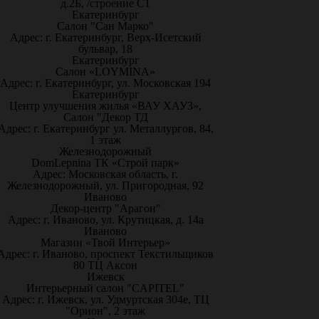
д.2Б, /строение С1
Екатеринбург
Салон "Сан Марко"
Адрес: г. Екатеринбург, Верх-Исетский
бульвар, 18
Екатеринбург
Салон «LOYMINA»
Адрес: г. Екатеринбург, ул. Московская 194
Екатеринбург
Центр улучшения жилья «ВАУ ХАУЗ»,
Салон "Декор ТД
Адрес: г. Екатеринбург ул. Металлургов, 84,
1 этаж
Железнодорожный
DomLepnina ТК «Строй парк»
Адрес: Московская область, г.
Железнодорожный, ул. Пригородная, 92
Иваново
Декор-центр "Арагон"
Адрес: г. Иваново, ул. Крутицкая, д. 14а
Иваново
Магазин «Твой Интерьер»
Адрес: г. Иваново, проспект Текстильщиков
80 ТЦ Аксон
Ижевск
Интерьерный салон "CAPITEL"
Адрес: г. Ижевск, ул. Удмуртская 304е, ТЦ
"Орион", 2 этаж