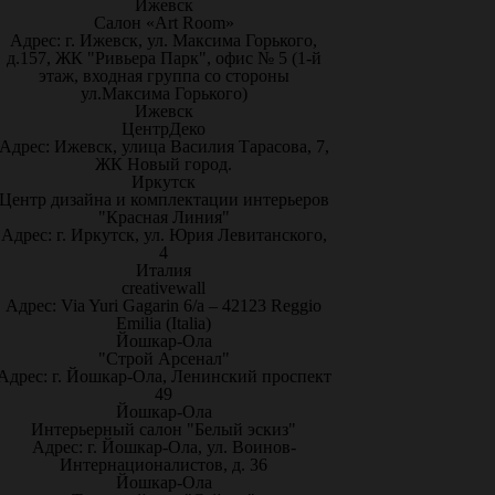
Ижевск
Салон «Art Room»
Адрес: г. Ижевск, ул. Максима Горького,
д.157, ЖК "Ривьера Парк", офис № 5 (1-й
этаж, входная группа со стороны
ул.Максима Горького)
Ижевск
ЦентрДеко
Адрес: Ижевск, улица Василия Тарасова, 7,
ЖК Новый город.
Иркутск
Центр дизайна и комплектации интерьеров
"Красная Линия"
Адрес: г. Иркутск, ул. Юрия Левитанского,
4
Италия
creativewall
Адрес: Via Yuri Gagarin 6/a – 42123 Reggio
Emilia (Italia)
Йошкар-Ола
"Строй Арсенал"
Адрес: г. Йошкар-Ола, Ленинский проспект
49
Йошкар-Ола
Интерьерный салон "Белый эскиз"
Адрес: г. Йошкар-Ола, ул. Воинов-
Интернационалистов, д. 36
Йошкар-Ола