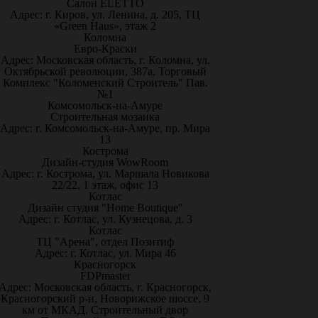
Салон ELETTO
Адрес: г. Киров, ул. Ленина, д. 205, ТЦ
«Green Haus», этаж 2
Коломна
Евро-Краски
Адрес: Московская область, г. Коломна, ул.
Октябрьской революции, 387а, Торговый
Комплекс "Коломенский Строитель" Пав.
№1
Комсомольск-на-Амуре
Строительная мозаика
Адрес: г. Комсомольск-на-Амуре, пр. Мира
13
Кострома
Дизайн-студия WowRoom
Адрес: г. Кострома, ул. Маршала Новикова
22/22, 1 этаж, офис 13
Котлас
Дизайн студия "Home Boutique"
Адрес: г. Котлас, ул. Кузнецова, д. 3
Котлас
ТЦ "Арена", отдел Позитиф
Адрес: г. Котлас, ул. Мира 46
Красногорск
FDPmaster
Адрес: Московская область, г. Красногорск,
Красногорский р-н, Новорижское шоссе, 9
км от МКАД. Строительный двор