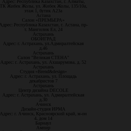
Адрес: Республика Казахстан, г. Алматы,
ТК Жибек Жолы, ул. Жибек Жолы, 135/10а,
этаж 1, бутик А23а
Астана
Салон «ПРЕМЬЕРА»
Адрес: Республика Казахстан, г. Астана, пр-
т. Мангилик Ел, 24
Астрахань
ОБОИГРАД
Адрес: г. Астрахань, ул.Адмиралтейская
д.46
Астрахань
Салон "Великая СТЕНА"
Адрес: г. Астрахань, ул. Ахшарумова, д. 52
Астрахань
Студия «Brend&design»
Адрес: г. Астрахань, ул. Площадь
декабристов 7
Астрахань
Центр дизайна DECOLE
Адрес: г. Астрахань, ул. Адмиралтейская
д.30
Ачинск
Дизайн-студия ИРМА
Адрес: г. Ачинск, Красноярский край, м-он
4, дом 14
Барнаул
Ампир