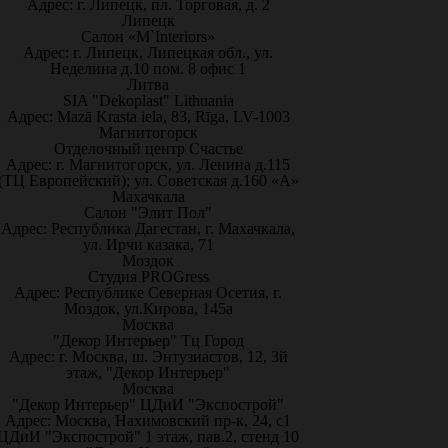
Адрес: г. Липецк, пл. Торговая, д. 2
Липецк
Салон «M`Interiors»
Адрес: г. Липецк, Липецкая обл., ул.
Неделина д.10 пом. 8 офис 1
Литва
SIA "Dekoplast" Lithuania
Адрес: Mazā Krasta iela, 83, Rīga, LV-1003
Магнитогорск
Отделочный центр Счастье
Адрес: г. Магнитогорск, ул. Ленина д.115
(ТЦ Европейский); ул. Советская д.160 «А»
Махачкала
Салон "Элит Пол"
Адрес: Республика Дагестан, г. Махачкала,
ул. Ирчи казака, 71
Моздок
Студия PROGress
Адрес: Республике Северная Осетия, г.
Моздок, ул.Кирова, 145а
Москва
"Декор Интерьер" Тц Город
Адрес: г. Москва, ш. Энтузиастов, 12, 3й
этаж, "Декор Интерьер"
Москва
"Декор Интерьер" ЦДиИ "Экспострой"
Адрес: Москва, Нахимовский пр-к, 24, с1
ЦДиИ "Экспострой" 1 этаж, пав.2, стенд 10