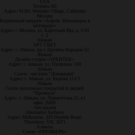
USA
Textures-3D
Адрес: 91361 Westlake Village, California
Москва
Фирменный шоурум «Artpole. Инновации в
интерьере»
Адрес: г. Москва, ул. Каретный Ряд, д. 5/10
с. 2
Абакан
АРТ СВЕТ
Адрес: г. Абакан, пр-т Дружбы Народов 52
Абакан
Дизайн-студия «АРХИТЕК»
Адрес: г. Абакан, ул. Пушкина, 100
Абакан
Салон - магазин "Декорация"
Адрес: г. Абакан, ул. Кирова 112/3
Абакан
Салон напольных покрытий и дверей
"Премиум"
Адрес: г. Абакан, ул. Лермонтова 21, к1
офис 266Н
Австралия
Alternative Surfaces
Адрес: Melbourne, 329 Darebin Road,
Thornbury, VIC 3071
Алматы
Салон «ПРЕМЬЕРА»