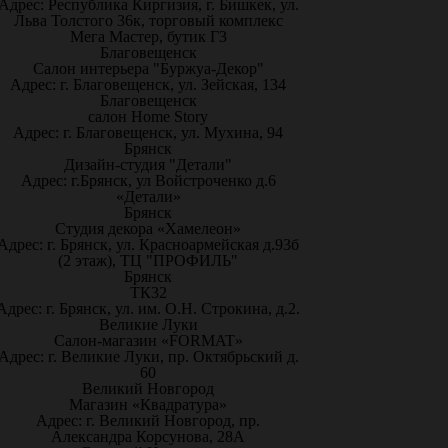
Адрес: Республика Киргизия, г. Бишкек, ул.
Льва Толстого 36к, торговый комплекс
Мега Мастер, бутик Г3
Благовещенск
Салон интерьера "Буржуа-Декор"
Адрес: г. Благовещенск, ул. Зейская, 134
Благовещенск
салон Home Story
Адрес: г. Благовещенск, ул. Мухина, 94
Брянск
Дизайн-студия "Детали"
Адрес: г.Брянск, ул Войстроченко д.6
«Детали»
Брянск
Студия декора «Хамелеон»
Адрес: г. Брянск, ул. Красноармейская д.93б
(2 этаж), ТЦ "ПРОФИЛЬ"
Брянск
ТК32
Адрес: г. Брянск, ул. им. О.Н. Строкина, д.2.
Великие Луки
Салон-магазин «FORMAT»
Адрес: г. Великие Луки, пр. Октябрьский д.
60
Великий Новгород
Магазин «Квадратура»
Адрес: г. Великий Новгород, пр.
Александра Корсунова, 28А