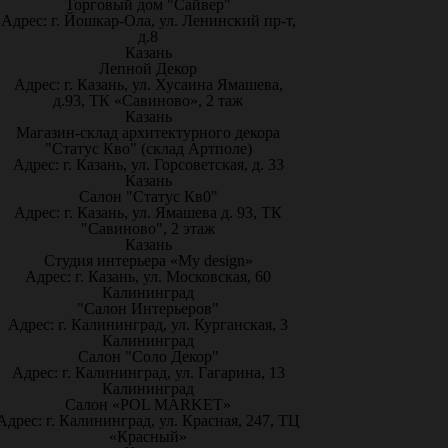
Торговый дом "Сайвер"
Адрес: г. Йошкар-Ола, ул. Ленинский пр-т,
д.8
Казань
Лепной Декор
Адрес: г. Казань, ул. Хусаина Ямашева,
д.93, ТК «Савиново», 2 таж
Казань
Магазин-склад архитектурного декора
"Статус Кво" (склад Артполе)
Адрес: г. Казань, ул. Горсоветская, д. 33
Казань
Салон "Статус Кв0"
Адрес: г. Казань, ул. Ямашева д. 93, ТК
"Савиново", 2 этаж
Казань
Студия интерьера «My design»
Адрес: г. Казань, ул. Московская, 60
Калининград
"Салон Интерьеров"
Адрес: г. Калининград, ул. Курганская, 3
Калининград
Салон "Соло Декор"
Адрес: г. Калининград, ул. Гагарина, 13
Калининград
Салон «POL MARKET»
Адрес: г. Калининград, ул. Красная, 247, ТЦ
«Красный»