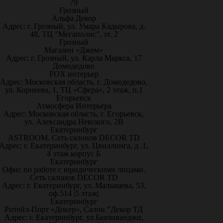
79
Грозный
Альфа Декор
Адрес: г. Грозный, ул. Умара Кадырова, д.
48, ТЦ "Мегаполис", эт. 2
Грозный
Магазин «Джем»
Адрес: г. Грозный, ул. Карла Маркса, 17
Домодедово
FOX интерьер
Адрес: Московская область, г. Домодедово,
ул. Корнеева, 1, ТЦ «Сфера», 2 этаж, п.1
Егорьевск
Атмосфера Интерьера
Адрес: Московская область, г. Егорьевск,
ул. Александра Невского, 2В
Екатеринбург
ASTROOM. Сеть салонов DECOR TD
Адрес: г. Екатеринбург, ул. Цвиллинга, д .1,
4 этаж корпус Б
Екатеринбург
Офис по работе с юридическими лицами.
Сеть салонов DECOR TD
Адрес: г. Екатеринбург, ул. Малышева, 53,
оф.514 |5 этаж|
Екатеринбург
Ритейл-Порт «Докер», Салон "Декор ТД
Адрес: г. Екатеринбург, ул.Бахчиванджи,