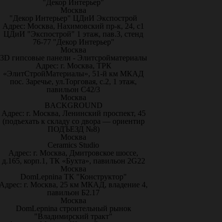
"Декор Интерьер"
Москва
"Декор Интерьер" ЦДиИ Экспострой
Адрес: Москва, Нахимовский пр-к, 24, с1
ЦДиИ "Экспострой" 1 этаж, пав.3, стенд
76-77 "Декор Интерьер"
Москва
3D гипсовые панели - Элитсройматериалы
Адрес: г. Москва, ТРК
«ЭлитСтройМатериалы», 51-й км МКАД
пос. Заречье, ул.Торговая, с.2, 1 этаж,
павильон С42/3
Москва
BACKGROUND
Адрес: г. Москва, Ленинский проспект, 45
(подъехать к складу со двора — ориентир
ПОДЪЕЗД №8)
Москва
Ceramics Studio
Адрес: г. Москва, Дмитровское шоссе,
д.165, корп.1, ТК «Бухта», павильон 2G22
Москва
DomLepnina ТК "Конструктор"
Адрес: г. Москва, 25 км МКАД, владение 4,
павильон Б2.17
Москва
DomLepnina строительный рынок
"Владимирский тракт"