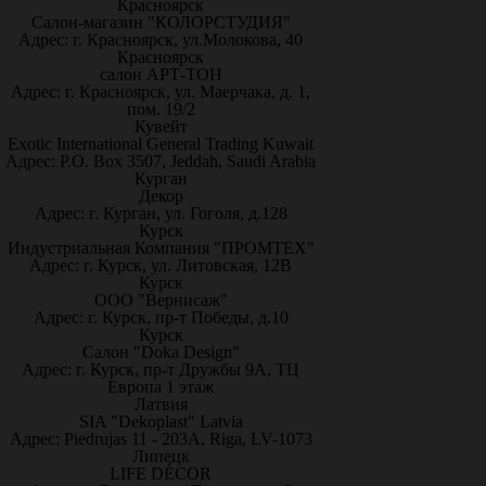
Красноярск
Салон-магазин "КОЛОРСТУДИЯ"
Адрес: г. Красноярск, ул.Молокова, 40
Красноярск
салон АРТ-ТОН
Адрес: г. Красноярск, ул. Маерчака, д. 1,
пом. 19/2
Кувейт
Exotic International General Trading Kuwait
Адрес: P.O. Box 3507, Jeddah, Saudi Arabia
Курган
Декор
Адрес: г. Курган, ул. Гоголя, д.128
Курск
Индустриальная Компания "ПРОМТЕХ"
Адрес: г. Курск, ул. Литовская, 12В
Курск
ООО "Вернисаж"
Адрес: г. Курск, пр-т Победы, д.10
Курск
Салон "Doka Design"
Адрес: г. Курск, пр-т Дружбы 9А, ТЦ
Европа 1 этаж
Латвия
SIA "Dekoplast" Latvia
Адрес: Piedrujas 11 - 203A, Riga, LV-1073
Липецк
LIFE DÉCOR