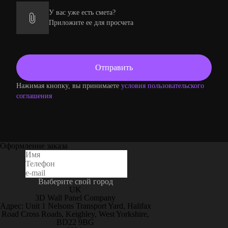
У вас уже есть смета?
Приложите ее для просчета
Нажимая кнопку, вы принимаете
условия пользовательского
соглашения
Оформление заказа
Выберите свой город
UK
3D Wall Panel Company
Адрес: Unit 1 Nelsons Transport Yard, Halifax
Road Cross Roads, Keighley, West Yorkshire,
BD22 9BG