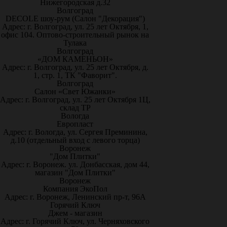
Нижегородская д.32
Волгоград
DECOLE шоу-рум (Салон "Декорация")
Адрес: г. Волгоград, ул. 25 лет Октября, 1,
офис 104. Оптово-строительный рынок на
Тулака
Волгоград
«ДОМ КАМЕНЬОН»
Адрес: г. Волгоград, ул. 25 лет Октября, д.
1, стр. 1, ТК "Фаворит".
Волгоград
Салон «Свет Южанки»
Адрес: г. Волгоград, ул. 25 лет Октября 1Ц,
склад ТР
Вологда
Европласт
Адрес: г. Вологда, ул. Сергея Преминина,
д.10 (отдельный вход с левого торца)
Воронеж
"Дом Плитки"
Адрес: г. Воронеж. ул. Донбасская, дом 44,
магазин "Дом Плитки"
Воронеж
Компания ЭкоПол
Адрес: г. Воронеж, Ленинский пр-т, 96А
Горячий Ключ
Джем - магазин
Адрес: г. Горячий Ключ, ул. Черняховского