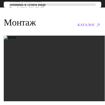
Только у
ARTPOLE
лепнина в сухом виде
Тел:
8 (800) 101-53-00
Монтаж
КАТАЛОГ