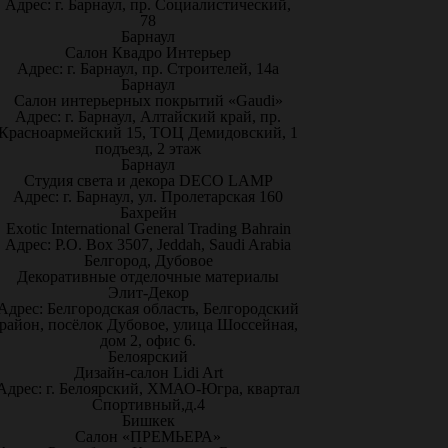
Адрес: г. Барнаул, пр. Социалистический,
78
Барнаул
Салон Квадро Интерьер
Адрес: г. Барнаул, пр. Строителей, 14а
Барнаул
Салон интерьерных покрытий «Gaudi»
Адрес: г. Барнаул, Алтайский край, пр.
Красноармейский 15, ТОЦ Демидовский, 1
подъезд, 2 этаж
Барнаул
Студия света и декора DECO LAMP
Адрес: г. Барнаул, ул. Пролетарская 160
Бахрейн
Exotic International General Trading Bahrain
Адрес: P.O. Box 3507, Jeddah, Saudi Arabia
Белгород, Дубовое
Декоративные отделочные материалы
Элит-Декор
Адрес: Белгородская область, Белгородский
район, посёлок Дубовое, улица Шоссейная,
дом 2, офис 6.
Белоярский
Дизайн-салон Lidi Art
Адрес: г. Белоярский, ХМАО-Югра, квартал
Спортивный,д.4
Бишкек
Салон «ПРЕМЬЕРА»