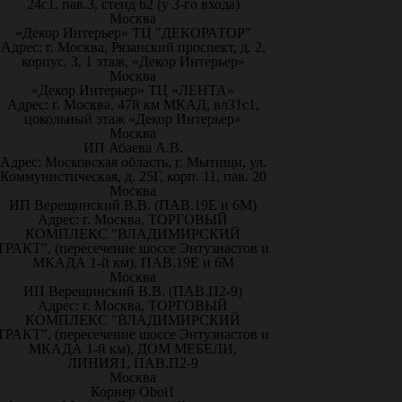
24с1, пав.3, стенд 62 (у 3-го входа)
Москва
«Декор Интерьер» ТЦ "ДЕКОРАТОР"
Адрес: г. Москва, Рязанский проспект, д. 2,
корпус. 3, 1 этаж, «Декор Интерьер»
Москва
«Декор Интерьер» ТЦ «ЛЕНТА»
Адрес: г. Москва, 47й км МКАД, вл31с1,
цокольный этаж «Декор Интерьер»
Москва
ИП Абаева А.В.
Адрес: Московская область, г. Мытищи, ул.
Коммунистическая, д. 25Г, корп. 11, пав. 20
Москва
ИП Верещинский В.В. (ПАВ.19Е и 6М)
Адрес: г. Москва, ТОРГОВЫЙ
КОМПЛЕКС "ВЛАДИМИРСКИЙ
ТРАКТ", (пересечение шоссе Энтузиастов и
МКАДА 1-й км), ПАВ.19Е и 6М
Москва
ИП Верещинский В.В. (ПАВ.П2-9)
Адрес: г. Москва, ТОРГОВЫЙ
КОМПЛЕКС "ВЛАДИМИРСКИЙ
ТРАКТ", (пересечение шоссе Энтузиастов и
МКАДА 1-й км), ДОМ МЕБЕЛИ,
ЛИНИЯ1, ПАВ.П2-9
Москва
Корнер Oboi1