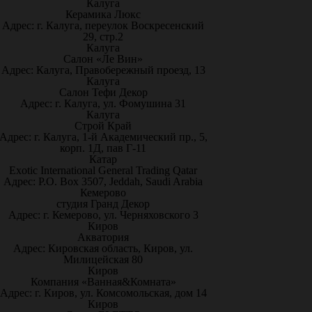
Калуга
Керамика Люкс
Адрес: г. Калуга, переулок Воскресенский
29, стр.2
Калуга
Салон «Ле Вин»
Адрес: Калуга, Правобережный проезд, 13
Калуга
Салон Тефи Декор
Адрес: г. Калуга, ул. Фомушина 31
Калуга
Строй Край
Адрес: г. Калуга, 1-й Академический пр., 5,
корп. 1Д, пав Г-11
Катар
Exotic International General Trading Qatar
Адрес: P.O. Box 3507, Jeddah, Saudi Arabia
Кемерово
студия Гранд Декор
Адрес: г. Кемерово, ул. Черняховского 3
Киров
Акватория
Адрес: Кировская область, Киров, ул.
Милицейская 80
Киров
Компания «Ванная&Комната»
Адрес: г. Киров, ул. Комсомольская, дом 14
Киров