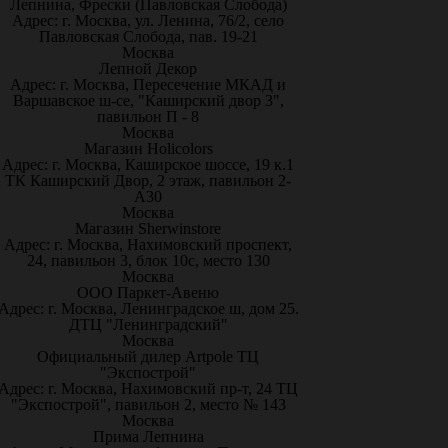
Лепнина, Фрески (Павловская Слобода)
Адрес: г. Москва, ул. Ленина, 76/2, село
Павловская Слобода, пав. 19-21
Москва
Лепной Декор
Адрес: г. Москва, Пересечение МКАД и
Варшавское ш-се, "Каширский двор 3",
павильон П - 8
Москва
Магазин Holicolors
Адрес: г. Москва, Каширское шоссе, 19 к.1
ТК Каширский Двор, 2 этаж, павильон 2-
А30
Москва
Магазин Sherwinstore
Адрес: г. Москва, Нахимовский проспект,
24, павильон 3, блок 10с, место 130
Москва
ООО Паркет-Авeню
Адрес: г. Москва, Ленинградское ш, дом 25.
ДТЦ "Ленинградский"
Москва
Официальный дилер Artpole ТЦ
"Экспострой"
Адрес: г. Москва, Нахимовский пр-т, 24 ТЦ
"Экспострой", павильон 2, место № 143
Москва
Прима Лепнина