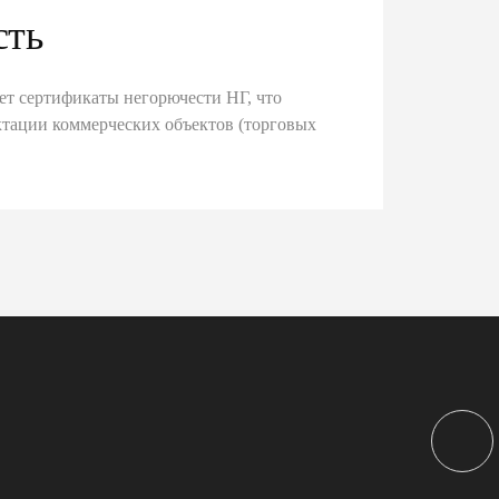
сть
ет сертификаты негорючести НГ, что
тации коммерческих объектов (торговых