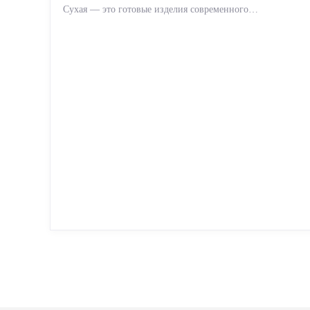
Сухая — это готовые изделия современного
производства: точная геометрия, стабильное качество,
упрощенный...