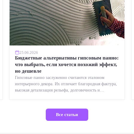
25.06.2026
Бюджетные альтернативы гипсовым панно:
что выбрать, если хочется похожий эффект,
но дешевле
Гипсовые панно заслуженно считаются эталоном
интерьерного декора. Их отличает благородная фактура,
высокая детализация рельефа, долговечность и
возможность реставрации....
Все статьи