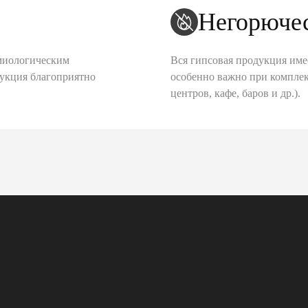
Негорюче
миологическим
Вся гипсовая продукция име
дукция благоприятно
особенно важно при комплек
центров, кафе, баров и др.).