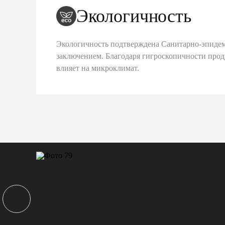
Экологичность
Экологичность подтверждена Санитарно-эпиде
заключением. Благодаря гигроскопичности про
влияет на микроклимат.