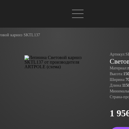
товой карниз SKTL137
Артикул:
S
Свето
Материал:
Высота:
15
Ширина:
7
Длина:
115
Минимальн
Страна-пр
1 95