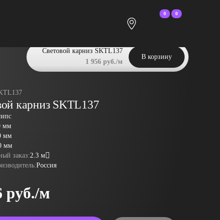
0
0
Световой карниз SKTL137
В корзину
1 956 руб./м
KTL137
вой карниз SKTL137
гипс
0 мм
0 мм
0 мм
ый заказ:
2.3 м
оизводитель:
Россия
6 руб./м