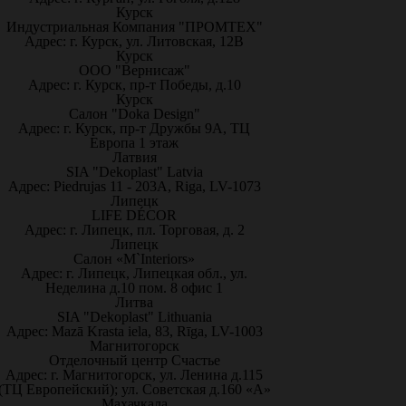
Курск
Индустриальная Компания "ПРОМТЕХ"
Адрес: г. Курск, ул. Литовская, 12В
Курск
ООО "Вернисаж"
Адрес: г. Курск, пр-т Победы, д.10
Курск
Салон "Doka Design"
Адрес: г. Курск, пр-т Дружбы 9А, ТЦ
Европа 1 этаж
Латвия
SIA "Dekoplast" Latvia
Адрес: Piedrujas 11 - 203A, Riga, LV-1073
Липецк
LIFE DÉCOR
Адрес: г. Липецк, пл. Торговая, д. 2
Липецк
Салон «M`Interiors»
Адрес: г. Липецк, Липецкая обл., ул.
Неделина д.10 пом. 8 офис 1
Литва
SIA "Dekoplast" Lithuania
Адрес: Mazā Krasta iela, 83, Rīga, LV-1003
Магнитогорск
Отделочный центр Счастье
Адрес: г. Магнитогорск, ул. Ленина д.115
(ТЦ Европейский); ул. Советская д.160 «А»
Махачкала