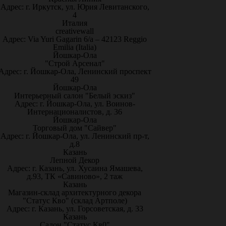
Адрес: г. Иркутск, ул. Юрия Левитанского,
4
Италия
creativewall
Адрес: Via Yuri Gagarin 6/a – 42123 Reggio
Emilia (Italia)
Йошкар-Ола
"Строй Арсенал"
Адрес: г. Йошкар-Ола, Ленинский проспект
49
Йошкар-Ола
Интерьерный салон "Белый эскиз"
Адрес: г. Йошкар-Ола, ул. Воинов-
Интернационалистов, д. 36
Йошкар-Ола
Торговый дом "Сайвер"
Адрес: г. Йошкар-Ола, ул. Ленинский пр-т,
д.8
Казань
Лепной Декор
Адрес: г. Казань, ул. Хусаина Ямашева,
д.93, ТК «Савиново», 2 таж
Казань
Магазин-склад архитектурного декора
"Статус Кво" (склад Артполе)
Адрес: г. Казань, ул. Горсоветская, д. 33
Казань
Салон "Статус Кв0"