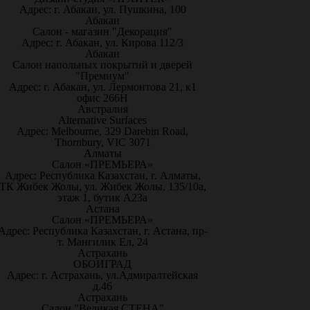
Адрес: г. Абакан, ул. Пушкина, 100
Абакан
Салон - магазин "Декорация"
Адрес: г. Абакан, ул. Кирова 112/3
Абакан
Салон напольных покрытий и дверей
"Премиум"
Адрес: г. Абакан, ул. Лермонтова 21, к1
офис 266Н
Австралия
Alternative Surfaces
Адрес: Melbourne, 329 Darebin Road,
Thornbury, VIC 3071
Алматы
Салон «ПРЕМЬЕРА»
Адрес: Республика Казахстан, г. Алматы,
ТК Жибек Жолы, ул. Жибек Жолы, 135/10а,
этаж 1, бутик А23а
Астана
Салон «ПРЕМЬЕРА»
Адрес: Республика Казахстан, г. Астана, пр-
т. Мангилик Ел, 24
Астрахань
ОБОИГРАД
Адрес: г. Астрахань, ул.Адмиралтейская
д.46
Астрахань
Салон "Великая СТЕНА"