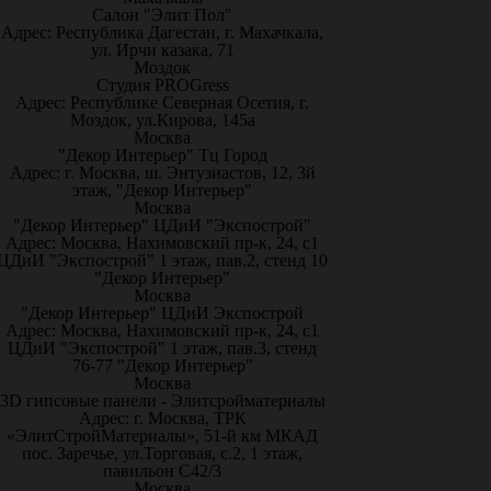
Салон "Элит Пол"
Адрес: Республика Дагестан, г. Махачкала,
ул. Ирчи казака, 71
Моздок
Студия PROGress
Адрес: Республике Северная Осетия, г.
Моздок, ул.Кирова, 145а
Москва
"Декор Интерьер" Тц Город
Адрес: г. Москва, ш. Энтузиастов, 12, 3й
этаж, "Декор Интерьер"
Москва
"Декор Интерьер" ЦДиИ "Экспострой"
Адрес: Москва, Нахимовский пр-к, 24, с1
ЦДиИ "Экспострой" 1 этаж, пав.2, стенд 10
"Декор Интерьер"
Москва
"Декор Интерьер" ЦДиИ Экспострой
Адрес: Москва, Нахимовский пр-к, 24, с1
ЦДиИ "Экспострой" 1 этаж, пав.3, стенд
76-77 "Декор Интерьер"
Москва
3D гипсовые панели - Элитсройматериалы
Адрес: г. Москва, ТРК
«ЭлитСтройМатериалы», 51-й км МКАД
пос. Заречье, ул.Торговая, с.2, 1 этаж,
павильон С42/3
Москва