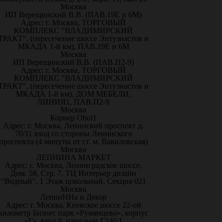
Москва
ИП Верещинский В.В. (ПАВ.19Е и 6М)
Адрес: г. Москва, ТОРГОВЫЙ
КОМПЛЕКС "ВЛАДИМИРСКИЙ
ТРАКТ", (пересечение шоссе Энтузиастов и
МКАДА 1-й км), ПАВ.19Е и 6М
Москва
ИП Верещинский В.В. (ПАВ.П2-9)
Адрес: г. Москва, ТОРГОВЫЙ
КОМПЛЕКС "ВЛАДИМИРСКИЙ
ТРАКТ", (пересечение шоссе Энтузиастов и
МКАДА 1-й км), ДОМ МЕБЕЛИ,
ЛИНИЯ1, ПАВ.П2-9
Москва
Корнер Oboi1
Адрес: г. Москва, Ленинский проспект д.
70/11 вход со стороны Ленинского
проспекта (4 минуты от ст. м. Вавиловская)
Москва
ЛЕПНИНА МАРКЕТ
Адрес: г. Москва, Ленинградское шоссе,
Дом. 58, Стр. 7, ТЦ Интерьер дизайн
"Водный", 1 Этаж цокольный, Секция 021
Москва
ЛепниННа и Декор
Адрес: г. Москва, Киевское шоссе 22-ой
километр Бизнес парк «Румянцево», корпус
«Г», вход 9, павильон Г246/1