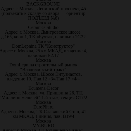
BACKGROUND
Адрес: г. Москва, Ленинский проспект, 45
(подъехать к складу со двора — ориентир
ПОДЪЕЗД №8)
Москва
Ceramics Studio
Адрес: г. Москва, Дмитровское шоссе,
д.165, корп.1, ТК «Бухта», павильон 2G22
Москва
DomLepnina ТК "Конструктор"
Адрес: г. Москва, 25 км МКАД, владение 4,
павильон Б2.17
Москва
DomLepnina строительный рынок
"Владимирский тракт"
Адрес: г. Москва, Шоссе Энтузиастов,
владение 19, Пав.12 «З»/Пав.17 «Ф»
Москва
Ecumena-Decor
Адрес: г. Москва, ул. Пришвина 26, ТЦ
"Миллион мелочей" 1-й этаж, секция С17/2
Москва
EuroPlit.ru
Адрес: г. Москва, ТК Славянский Стан, 41
км МКАД, 1 линия, пав. В19/4
Москва
MY-BURO
Адрес: г. Москва, ТЦ Румянцево Бизнес-