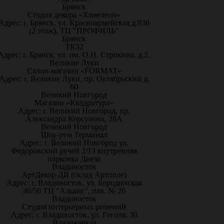
Брянск
Студия декора «Хамелеон»
Адрес: г. Брянск, ул. Красноармейская д.93б
(2 этаж), ТЦ "ПРОФИЛЬ"
Брянск
ТК32
Адрес: г. Брянск, ул. им. О.Н. Строкина, д.2.
Великие Луки
Салон-магазин «FORMAT»
Адрес: г. Великие Луки, пр. Октябрьский д.
60
Великий Новгород
Магазин «Квадратура»
Адрес: г. Великий Новгород, пр.
Александра Корсунова, 28А
Великий Новгород
Шоу-рум Терминал
Адрес: г. Великий Новгород ул.
Федоровский ручей 2/13 внутренняя
парковка Диеза
Владивосток
АртДекор-ДВ (склад Артполе)
Адрес: г. Владивосток, ул. Бородинская
46/50 ТЦ "Альянс", пав. № 26
Владивосток
Студия интерьерных решений
Адрес: г. Владивосток, ул. Гоголя, 30
Владикавказ