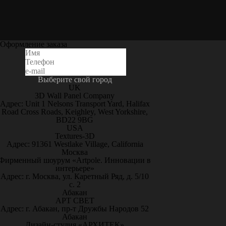
Оформление заказа
Выберите свой город
UK
3D Wall Panel Company
Адрес: Unit 1 Nelsons Transport Yard, Halifax
Road Cross Roads, Keighley, West Yorkshire,
BD22 9BG
USA
Textures-3D
Адрес: 91361 Westlake Village, California
Москва
Фирменный шоурум «Artpole. Инновации в
интерьере»
Адрес: г. Москва, ул. Каретный Ряд, д. 5/10
с. 2
Абакан
АРТ СВЕТ
Адрес: г. Абакан, пр-т Дружбы Народов 52
Абакан
Дизайн-студия «АРХИТЕК»