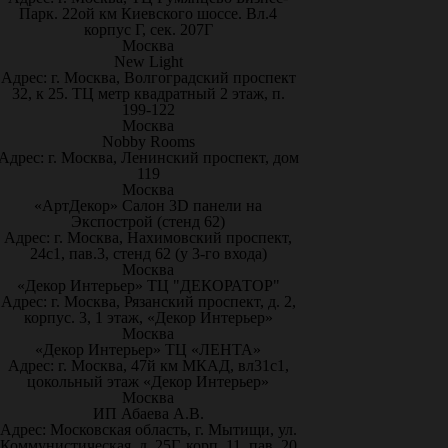
Парк. 22ой км Киевского шоссе. Вл.4
корпус Г, сек. 207Г
Москва
New Light
Адрес: г. Москва, Волгоградский проспект
32, к 25. ТЦ метр квадратный 2 этаж, п.
199-122
Москва
Nobby Rooms
Адрес: г. Москва, Ленинский проспект, дом
119
Москва
«АртДекор» Салон 3D панели на
Экспострой (стенд 62)
Адрес: г. Москва, Нахимовский проспект,
24с1, пав.3, стенд 62 (у 3-го входа)
Москва
«Декор Интерьер» ТЦ "ДЕКОРАТОР"
Адрес: г. Москва, Рязанский проспект, д. 2,
корпус. 3, 1 этаж, «Декор Интерьер»
Москва
«Декор Интерьер» ТЦ «ЛЕНТА»
Адрес: г. Москва, 47й км МКАД, вл31с1,
цокольный этаж «Декор Интерьер»
Москва
ИП Абаева А.В.
Адрес: Московская область, г. Мытищи, ул.
Коммунистическая, д. 25Г, корп. 11, пав. 20