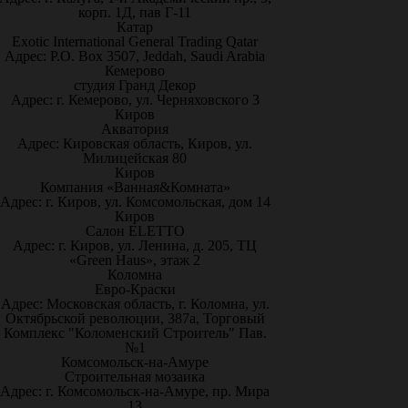
корп. 1Д, пав Г-11
Катар
Exotic International General Trading Qatar
Адрес: P.O. Box 3507, Jeddah, Saudi Arabia
Кемерово
студия Гранд Декор
Адрес: г. Кемерово, ул. Черняховского 3
Киров
Акватория
Адрес: Кировская область, Киров, ул.
Милицейская 80
Киров
Компания «Ванная&Комната»
Адрес: г. Киров, ул. Комсомольская, дом 14
Киров
Салон ELETTO
Адрес: г. Киров, ул. Ленина, д. 205, ТЦ
«Green Haus», этаж 2
Коломна
Евро-Краски
Адрес: Московская область, г. Коломна, ул.
Октябрьской революции, 387а, Торговый
Комплекс "Коломенский Строитель" Пав.
№1
Комсомольск-на-Амуре
Строительная мозаика
Адрес: г. Комсомольск-на-Амуре, пр. Мира
13