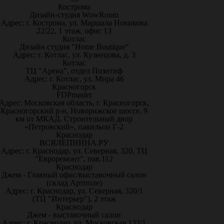
Кострома
Дизайн-студия WowRoom
Адрес: г. Кострома, ул. Маршала Новикова
22/22, 1 этаж, офис 13
Котлас
Дизайн студия "Home Boutique"
Адрес: г. Котлас, ул. Кузнецова, д. 3
Котлас
ТЦ "Арена", отдел Позитиф
Адрес: г. Котлас, ул. Мира 46
Красногорск
FDPmaster
Адрес: Московская область, г. Красногорск,
Красногорский р-н, Новорижское шоссе, 9
км от МКАД. Строительный двор
«Петровский», павильон Г-2
Краснодар
ВСЯЛЕПНИНА.РУ
Адрес: г. Краснодар, ул. Северная, 320, ТЦ
"Евроремонт", пав.112
Краснодар
Джем - Главный офис/выставочный салон
(склад Артполе)
Адрес: г. Краснодар, ул. Северная, 320/1
(ТЦ "Интерьер"), 2 этаж
Краснодар
Джем - выставочный салон
Адрес: г. Краснодар, ул. Московская 133/1