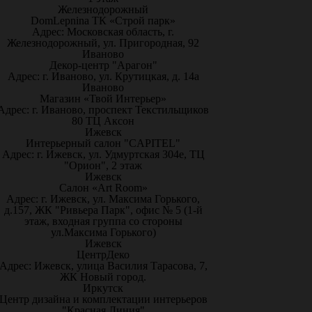
Железнодорожный
DomLepnina ТК «Строй парк»
Адрес: Московская область, г.
Железнодорожный, ул. Пригородная, 92
Иваново
Декор-центр "Арагон"
Адрес: г. Иваново, ул. Крутицкая, д. 14а
Иваново
Магазин «Твой Интерьер»
Адрес: г. Иваново, проспект Текстильщиков
80 ТЦ Аксон
Ижевск
Интерьерный салон "CAPITEL"
Адрес: г. Ижевск, ул. Удмуртская 304е, ТЦ
"Орион", 2 этаж
Ижевск
Салон «Art Room»
Адрес: г. Ижевск, ул. Максима Горького,
д.157, ЖК "Ривьера Парк", офис № 5 (1-й
этаж, входная группа со стороны
ул.Максима Горького)
Ижевск
ЦентрДеко
Адрес: Ижевск, улица Василия Тарасова, 7,
ЖК Новый город.
Иркутск
Центр дизайна и комплектации интерьеров
"Красная Линия"