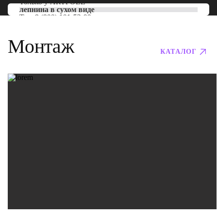
Только у
ARTPOLE
лепнина в сухом виде
Тел:
8 (800) 101-53-00
Монтаж
КАТАЛОГ