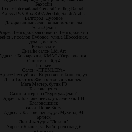
Бахрейн
Exotic International General Trading Bahrain
Адрес: P.O. Box 3507, Jeddah, Saudi Arabia
Белгород, Дубовое
Декоративные отделочные материалы
Элит-Декор
Адрес: Белгородская область, Белгородский
район, посёлок Дубовое, улица Шоссейная,
дом 2, офис 6.
Белоярский
Дизайн-салон Lidi Art
Адрес: г. Белоярский, ХМАО-Югра, квартал
Спортивный,д.4
Бишкек
Салон «ПРЕМЬЕРА»
Адрес: Республика Киргизия, г. Бишкек, ул.
Льва Толстого 36к, торговый комплекс
Мега Мастер, бутик Г3
Благовещенск
Салон интерьера "Буржуа-Декор"
Адрес: г. Благовещенск, ул. Зейская, 134
Благовещенск
салон Home Story
Адрес: г. Благовещенск, ул. Мухина, 94
Брянск
Дизайн-студия "Детали"
Адрес: г.Брянск, ул Войстроченко д.6
«Детали»