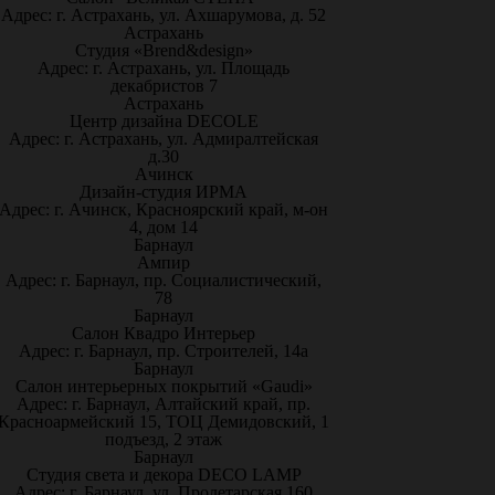
Адрес: г. Астрахань, ул. Ахшарумова, д. 52
Астрахань
Студия «Brend&design»
Адрес: г. Астрахань, ул. Площадь
декабристов 7
Астрахань
Центр дизайна DECOLE
Адрес: г. Астрахань, ул. Адмиралтейская
д.30
Ачинск
Дизайн-студия ИРМА
Адрес: г. Ачинск, Красноярский край, м-он
4, дом 14
Барнаул
Ампир
Адрес: г. Барнаул, пр. Социалистический,
78
Барнаул
Салон Квадро Интерьер
Адрес: г. Барнаул, пр. Строителей, 14а
Барнаул
Салон интерьерных покрытий «Gaudi»
Адрес: г. Барнаул, Алтайский край, пр.
Красноармейский 15, ТОЦ Демидовский, 1
подъезд, 2 этаж
Барнаул
Студия света и декора DECO LAMP
Адрес: г. Барнаул, ул. Пролетарская 160