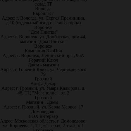
склад ТР
Вологда
Европласт
Адрес: г. Вологда, ул. Сергея Преминина,
д.10 (отдельный вход с левого торца)
Воронеж
"Дом Плитки"
Адрес: г. Воронеж. ул. Донбасская, дом 44,
магазин "Дом Плитки"
Воронеж
Компания ЭкоПол
Адрес: г. Воронеж, Ленинский пр-т, 96А
Горячий Ключ
Джем - магазин
Адрес: г. Горячий Ключ, ул. Черняховского
79
Грозный
Альфа Декор
Адрес: г. Грозный, ул. Умара Кадырова, д.
48, ТЦ "Мегаполис", эт. 2
Грозный
Магазин «Джем»
Адрес: г. Грозный, ул. Карла Маркса, 17
Домодедово
FOX интерьер
Адрес: Московская область, г. Домодедово,
ул. Корнеева, 1, ТЦ «Сфера», 2 этаж, п.1
Егорьевск