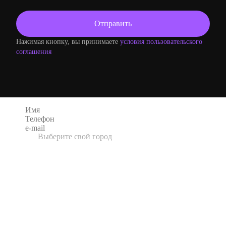
Нажимая кнопку, вы принимаете
условия пользовательского
соглашения
Оформление заказа
Выберите свой город
UK
3D Wall Panel Company
Адрес: Unit 1 Nelsons Transport Yard, Halifax
Road Cross Roads, Keighley, West Yorkshire,
BD22 9BG
USA
Textures-3D
Адрес: 91361 Westlake Village, California
Москва
Фирменный шоурум «Artpole. Инновации в
интерьере»