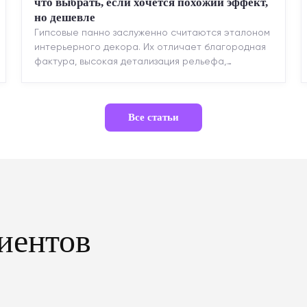
что выбрать, если хочется похожий эффект,
но дешевле
Гипсовые панно заслуженно считаются эталоном
интерьерного декора. Их отличает благородная
фактура, высокая детализация рельефа,
долговечность и возможность реставрации....
Все статьи
иентов