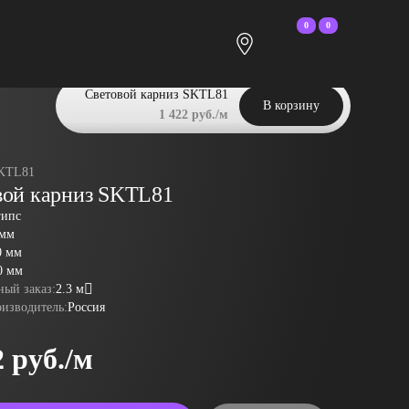
0
0
Световой карниз SKTL81
В корзину
1 422 руб./м
KTL81
вой карниз SKTL81
гипс
 мм
0 мм
0 мм
ый заказ:
2.3 м
оизводитель:
Россия
2 руб./м