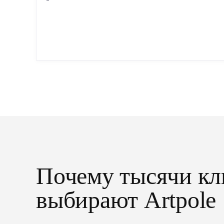
Сухая — это готовые изделия современного
производства: точная геометрия, стабильное
качество, упрощенный...
Почему тысячи кл
выбирают Artpole