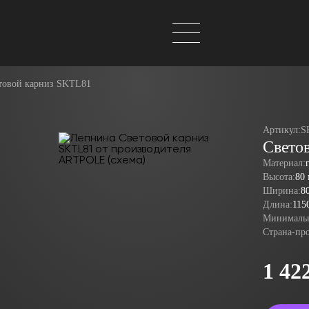
товой карниз SKTL81
Артикул:
S
Свето
Материал:
Высота:
80
Ширина:
8
Длина:
115
Минимальн
Страна-пр
1 42