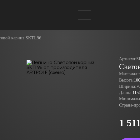
товой карниз SKTL96
Артикул:
S
Свето
Материал:
Высота:
10
Ширина:
7
Длина:
115
Минимальн
Страна-пр
1 51