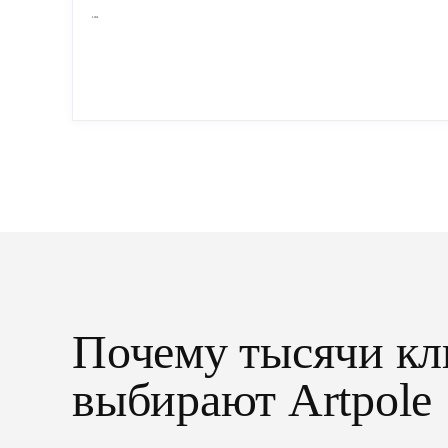
Сухая — это готовые изделия современного
производства: точная геометрия, стабильное
качество, упрощенный...
Почему тысячи кл
выбирают Artpole