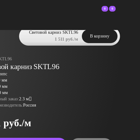
0
0
Световой карниз SKTL96
В корзину
1 511 руб./м
KTL96
вой карниз SKTL96
гипс
0 мм
0 мм
0 мм
ый заказ:
2.3 м
оизводитель:
Россия
1 руб./м