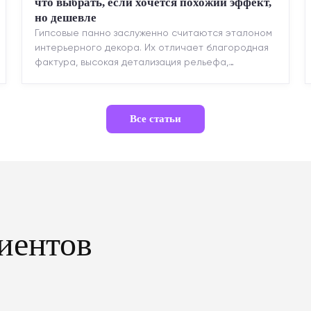
что выбрать, если хочется похожий эффект,
но дешевле
Гипсовые панно заслуженно считаются эталоном
интерьерного декора. Их отличает благородная
фактура, высокая детализация рельефа,
долговечность и возможность реставрации....
Все статьи
иентов