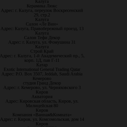
Калуга
Керамика Люкс
Адрес: г. Калуга, переулок Воскресенский
29, стр.2
Калуга
Салон «Ле Вин»
Адрес: Калуга, Правобережный проезд, 13
Калуга
Салон Тефи Декор
Адрес: г. Калуга, ул. Фомушина 31
Калуга
Строй Край
Адрес: г. Калуга, 1-й Академический пр., 5,
корп. 1Д, пав Г-11
Катар
Exotic International General Trading Qatar
Адрес: P.O. Box 3507, Jeddah, Saudi Arabia
Кемерово
студия Гранд Декор
Адрес: г. Кемерово, ул. Черняховского 3
Киров
Акватория
Адрес: Кировская область, Киров, ул.
Милицейская 80
Киров
Компания «Ванная&Комната»
Адрес: г. Киров, ул. Комсомольская, дом 14
Киров