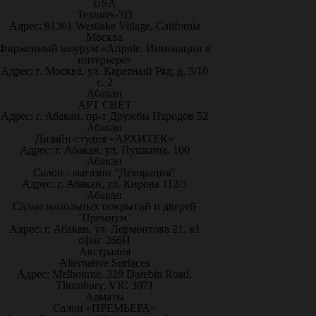
USA
Textures-3D
Адрес: 91361 Westlake Village, California
Москва
Фирменный шоурум «Artpole. Инновации в
интерьере»
Адрес: г. Москва, ул. Каретный Ряд, д. 5/10
с. 2
Абакан
АРТ СВЕТ
Адрес: г. Абакан, пр-т Дружбы Народов 52
Абакан
Дизайн-студия «АРХИТЕК»
Адрес: г. Абакан, ул. Пушкина, 100
Абакан
Салон - магазин "Декорация"
Адрес: г. Абакан, ул. Кирова 112/3
Абакан
Салон напольных покрытий и дверей
"Премиум"
Адрес: г. Абакан, ул. Лермонтова 21, к1
офис 266Н
Австралия
Alternative Surfaces
Адрес: Melbourne, 329 Darebin Road,
Thornbury, VIC 3071
Алматы
Салон «ПРЕМЬЕРА»