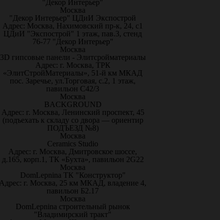
"Декор Интерьер"
Москва
"Декор Интерьер" ЦДиИ Экспострой
Адрес: Москва, Нахимовский пр-к, 24, с1
ЦДиИ "Экспострой" 1 этаж, пав.3, стенд
76-77 "Декор Интерьер"
Москва
3D гипсовые панели - Элитсройматериалы
Адрес: г. Москва, ТРК
«ЭлитСтройМатериалы», 51-й км МКАД
пос. Заречье, ул.Торговая, с.2, 1 этаж,
павильон С42/3
Москва
BACKGROUND
Адрес: г. Москва, Ленинский проспект, 45
(подъехать к складу со двора — ориентир
ПОДЪЕЗД №8)
Москва
Ceramics Studio
Адрес: г. Москва, Дмитровское шоссе,
д.165, корп.1, ТК «Бухта», павильон 2G22
Москва
DomLepnina ТК "Конструктор"
Адрес: г. Москва, 25 км МКАД, владение 4,
павильон Б2.17
Москва
DomLepnina строительный рынок
"Владимирский тракт"