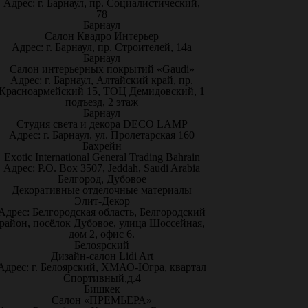
Адрес: г. Барнаул, пр. Социалистический,
78
Барнаул
Салон Квадро Интерьер
Адрес: г. Барнаул, пр. Строителей, 14а
Барнаул
Салон интерьерных покрытий «Gaudi»
Адрес: г. Барнаул, Алтайский край, пр.
Красноармейский 15, ТОЦ Демидовский, 1
подъезд, 2 этаж
Барнаул
Студия света и декора DECO LAMP
Адрес: г. Барнаул, ул. Пролетарская 160
Бахрейн
Exotic International General Trading Bahrain
Адрес: P.O. Box 3507, Jeddah, Saudi Arabia
Белгород, Дубовое
Декоративные отделочные материалы
Элит-Декор
Адрес: Белгородская область, Белгородский
район, посёлок Дубовое, улица Шоссейная,
дом 2, офис 6.
Белоярский
Дизайн-салон Lidi Art
Адрес: г. Белоярский, ХМАО-Югра, квартал
Спортивный,д.4
Бишкек
Салон «ПРЕМЬЕРА»