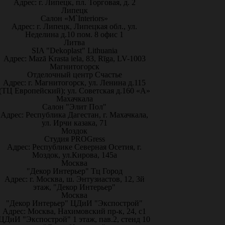
Адрес: г. Липецк, пл. Торговая, д. 2
Липецк
Салон «M`Interiors»
Адрес: г. Липецк, Липецкая обл., ул.
Неделина д.10 пом. 8 офис 1
Литва
SIA "Dekoplast" Lithuania
Адрес: Mazā Krasta iela, 83, Rīga, LV-1003
Магнитогорск
Отделочный центр Счастье
Адрес: г. Магнитогорск, ул. Ленина д.115
(ТЦ Европейский); ул. Советская д.160 «А»
Махачкала
Салон "Элит Пол"
Адрес: Республика Дагестан, г. Махачкала,
ул. Ирчи казака, 71
Моздок
Студия PROGress
Адрес: Республике Северная Осетия, г.
Моздок, ул.Кирова, 145а
Москва
"Декор Интерьер" Тц Город
Адрес: г. Москва, ш. Энтузиастов, 12, 3й
этаж, "Декор Интерьер"
Москва
"Декор Интерьер" ЦДиИ "Экспострой"
Адрес: Москва, Нахимовский пр-к, 24, с1
ЦДиИ "Экспострой" 1 этаж, пав.2, стенд 10