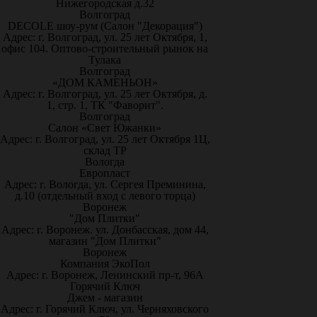
Нижегородская д.32
Волгоград
DECOLE шоу-рум (Салон "Декорация")
Адрес: г. Волгоград, ул. 25 лет Октября, 1,
офис 104. Оптово-строительный рынок на
Тулака
Волгоград
«ДОМ КАМЕНЬОН»
Адрес: г. Волгоград, ул. 25 лет Октября, д.
1, стр. 1, ТК "Фаворит".
Волгоград
Салон «Свет Южанки»
Адрес: г. Волгоград, ул. 25 лет Октября 1Ц,
склад ТР
Вологда
Европласт
Адрес: г. Вологда, ул. Сергея Преминина,
д.10 (отдельный вход с левого торца)
Воронеж
"Дом Плитки"
Адрес: г. Воронеж. ул. Донбасская, дом 44,
магазин "Дом Плитки"
Воронеж
Компания ЭкоПол
Адрес: г. Воронеж, Ленинский пр-т, 96А
Горячий Ключ
Джем - магазин
Адрес: г. Горячий Ключ, ул. Черняховского