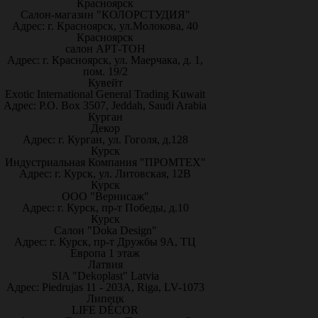
Красноярск
Салон-магазин "КОЛОРСТУДИЯ"
Адрес: г. Красноярск, ул.Молокова, 40
Красноярск
салон АРТ-ТОН
Адрес: г. Красноярск, ул. Маерчака, д. 1,
пом. 19/2
Кувейт
Exotic International General Trading Kuwait
Адрес: P.O. Box 3507, Jeddah, Saudi Arabia
Курган
Декор
Адрес: г. Курган, ул. Гоголя, д.128
Курск
Индустриальная Компания "ПРОМТЕХ"
Адрес: г. Курск, ул. Литовская, 12В
Курск
ООО "Вернисаж"
Адрес: г. Курск, пр-т Победы, д.10
Курск
Салон "Doka Design"
Адрес: г. Курск, пр-т Дружбы 9А, ТЦ
Европа 1 этаж
Латвия
SIA "Dekoplast" Latvia
Адрес: Piedrujas 11 - 203A, Riga, LV-1073
Липецк
LIFE DÉCOR