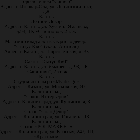
Торговый дом "Сайвер"
Адрес: г. Йошкар-Ола, ул. Ленинский пр-т,
д.8
Казань
Лепной Декор
Адрес: г. Казань, ул. Хусаина Ямашева,
д.93, ТК «Савиново», 2 таж
Казань
Магазин-склад архитектурного декора
"Статус Кво" (склад Артполе)
Адрес: г. Казань, ул. Горсоветская, д. 33
Казань
Салон "Статус Кв0"
Адрес: г. Казань, ул. Ямашева д. 93, ТК
"Савиново", 2 этаж
Казань
Студия интерьера «My design»
Адрес: г. Казань, ул. Московская, 60
Калининград
"Салон Интерьеров"
Адрес: г. Калининград, ул. Курганская, 3
Калининград
Салон "Соло Декор"
Адрес: г. Калининград, ул. Гагарина, 13
Калининград
Салон «POL MARKET»
Адрес: г. Калининград, ул. Красная, 247, ТЦ
«Красный»