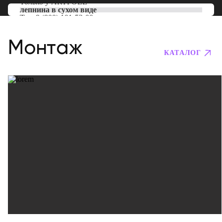
Только у
ARTPOLE
лепнина в сухом виде
Тел:
8 (800) 101-53-00
Монтаж
КАТАЛОГ