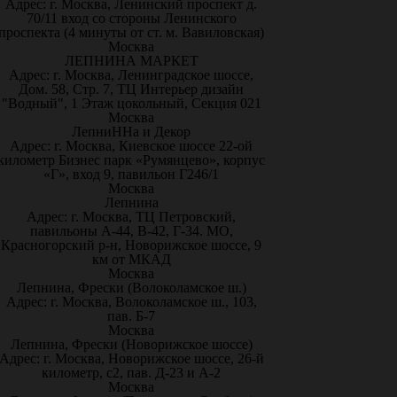
Адрес: г. Москва, Ленинский проспект д.
70/11 вход со стороны Ленинского
проспекта (4 минуты от ст. м. Вавиловская)
Москва
ЛЕПНИНА МАРКЕТ
Адрес: г. Москва, Ленинградское шоссе,
Дом. 58, Стр. 7, ТЦ Интерьер дизайн
"Водный", 1 Этаж цокольный, Секция 021
Москва
ЛепниННа и Декор
Адрес: г. Москва, Киевское шоссе 22-ой
километр Бизнес парк «Румянцево», корпус
«Г», вход 9, павильон Г246/1
Москва
Лепнина
Адрес: г. Москва, ТЦ Петровский,
павильоны А-44, В-42, Г-34. МО,
Красногорский р-н, Новорижское шоссе, 9
км от МКАД
Москва
Лепнина, Фрески (Волоколамское ш.)
Адрес: г. Москва, Волоколамское ш., 103,
пав. Б-7
Москва
Лепнина, Фрески (Новорижское шоссе)
Адрес: г. Москва, Новорижское шоссе, 26-й
километр, с2, пав. Д-23 и А-2
Москва