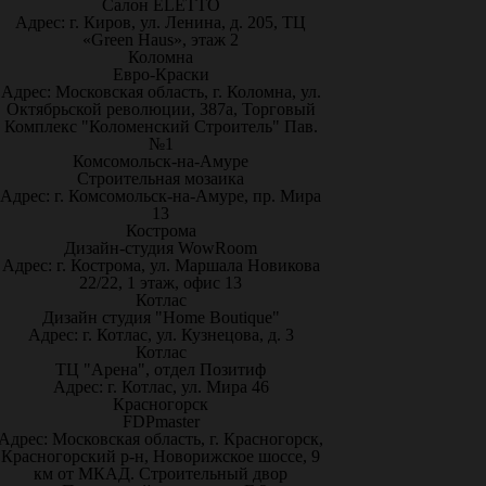
Салон ELETTO
Адрес: г. Киров, ул. Ленина, д. 205, ТЦ
«Green Haus», этаж 2
Коломна
Евро-Краски
Адрес: Московская область, г. Коломна, ул.
Октябрьской революции, 387а, Торговый
Комплекс "Коломенский Строитель" Пав.
№1
Комсомольск-на-Амуре
Строительная мозаика
Адрес: г. Комсомольск-на-Амуре, пр. Мира
13
Кострома
Дизайн-студия WowRoom
Адрес: г. Кострома, ул. Маршала Новикова
22/22, 1 этаж, офис 13
Котлас
Дизайн студия "Home Boutique"
Адрес: г. Котлас, ул. Кузнецова, д. 3
Котлас
ТЦ "Арена", отдел Позитиф
Адрес: г. Котлас, ул. Мира 46
Красногорск
FDPmaster
Адрес: Московская область, г. Красногорск,
Красногорский р-н, Новорижское шоссе, 9
км от МКАД. Строительный двор