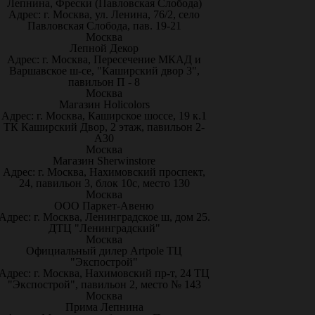
Лепнина, Фрески (Павловская Слобода)
Адрес: г. Москва, ул. Ленина, 76/2, село
Павловская Слобода, пав. 19-21
Москва
Лепной Декор
Адрес: г. Москва, Пересечение МКАД и
Варшавское ш-се, "Каширский двор 3",
павильон П - 8
Москва
Магазин Holicolors
Адрес: г. Москва, Каширское шоссе, 19 к.1
ТК Каширский Двор, 2 этаж, павильон 2-
А30
Москва
Магазин Sherwinstore
Адрес: г. Москва, Нахимовский проспект,
24, павильон 3, блок 10с, место 130
Москва
ООО Паркет-Авeню
Адрес: г. Москва, Ленинградское ш, дом 25.
ДТЦ "Ленинградский"
Москва
Официальный дилер Artpole ТЦ
"Экспострой"
Адрес: г. Москва, Нахимовский пр-т, 24 ТЦ
"Экспострой", павильон 2, место № 143
Москва
Прима Лепнина