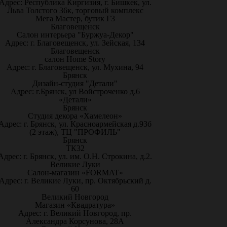
Адрес: Республика Киргизия, г. Бишкек, ул.
Льва Толстого 36к, торговый комплекс
Мега Мастер, бутик Г3
Благовещенск
Салон интерьера "Буржуа-Декор"
Адрес: г. Благовещенск, ул. Зейская, 134
Благовещенск
салон Home Story
Адрес: г. Благовещенск, ул. Мухина, 94
Брянск
Дизайн-студия "Детали"
Адрес: г.Брянск, ул Войстроченко д.6
«Детали»
Брянск
Студия декора «Хамелеон»
Адрес: г. Брянск, ул. Красноармейская д.93б
(2 этаж), ТЦ "ПРОФИЛЬ"
Брянск
ТК32
Адрес: г. Брянск, ул. им. О.Н. Строкина, д.2.
Великие Луки
Салон-магазин «FORMAT»
Адрес: г. Великие Луки, пр. Октябрьский д.
60
Великий Новгород
Магазин «Квадратура»
Адрес: г. Великий Новгород, пр.
Александра Корсунова, 28А