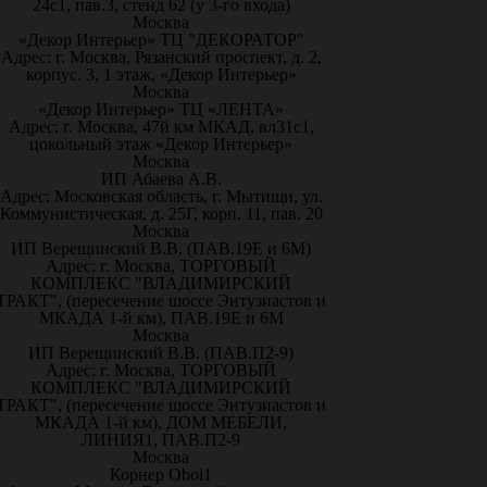
24с1, пав.3, стенд 62 (у 3-го входа)
Москва
«Декор Интерьер» ТЦ "ДЕКОРАТОР"
Адрес: г. Москва, Рязанский проспект, д. 2,
корпус. 3, 1 этаж, «Декор Интерьер»
Москва
«Декор Интерьер» ТЦ «ЛЕНТА»
Адрес: г. Москва, 47й км МКАД, вл31с1,
цокольный этаж «Декор Интерьер»
Москва
ИП Абаева А.В.
Адрес: Московская область, г. Мытищи, ул.
Коммунистическая, д. 25Г, корп. 11, пав. 20
Москва
ИП Верещинский В.В. (ПАВ.19Е и 6М)
Адрес: г. Москва, ТОРГОВЫЙ
КОМПЛЕКС "ВЛАДИМИРСКИЙ
ТРАКТ", (пересечение шоссе Энтузиастов и
МКАДА 1-й км), ПАВ.19Е и 6М
Москва
ИП Верещинский В.В. (ПАВ.П2-9)
Адрес: г. Москва, ТОРГОВЫЙ
КОМПЛЕКС "ВЛАДИМИРСКИЙ
ТРАКТ", (пересечение шоссе Энтузиастов и
МКАДА 1-й км), ДОМ МЕБЕЛИ,
ЛИНИЯ1, ПАВ.П2-9
Москва
Корнер Oboi1