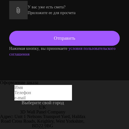
У вас уже есть смета?
Приложите ее для просчета
Нажимая кнопку, вы принимаете
условия пользовательского
соглашения
Оформление заказа
Выберите свой город
UK
3D Wall Panel Company
Адрес: Unit 1 Nelsons Transport Yard, Halifax
Road Cross Roads, Keighley, West Yorkshire,
BD22 9BG