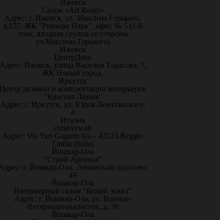
Ижевск
Салон «Art Room»
Адрес: г. Ижевск, ул. Максима Горького,
д.157, ЖК "Ривьера Парк", офис № 5 (1-й
этаж, входная группа со стороны
ул.Максима Горького)
Ижевск
ЦентрДеко
Адрес: Ижевск, улица Василия Тарасова, 7,
ЖК Новый город.
Иркутск
Центр дизайна и комплектации интерьеров
"Красная Линия"
Адрес: г. Иркутск, ул. Юрия Левитанского,
4
Италия
creativewall
Адрес: Via Yuri Gagarin 6/a – 42123 Reggio
Emilia (Italia)
Йошкар-Ола
"Строй Арсенал"
Адрес: г. Йошкар-Ола, Ленинский проспект
49
Йошкар-Ола
Интерьерный салон "Белый эскиз"
Адрес: г. Йошкар-Ола, ул. Воинов-
Интернационалистов, д. 36
Йошкар-Ола