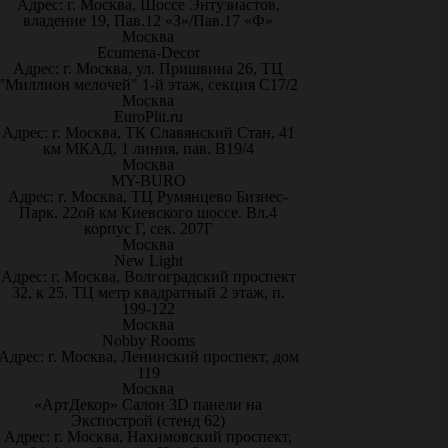
Адрес: г. Москва, Шоссе Энтузиастов,
владение 19, Пав.12 «З»/Пав.17 «Ф»
Москва
Ecumena-Decor
Адрес: г. Москва, ул. Пришвина 26, ТЦ
"Миллион мелочей" 1-й этаж, секция С17/2
Москва
EuroPlit.ru
Адрес: г. Москва, ТК Славянский Стан, 41
км МКАД, 1 линия, пав. В19/4
Москва
MY-BURO
Адрес: г. Москва, ТЦ Румянцево Бизнес-
Парк. 22ой км Киевского шоссе. Вл.4
корпус Г, сек. 207Г
Москва
New Light
Адрес: г. Москва, Волгоградский проспект
32, к 25. ТЦ метр квадратный 2 этаж, п.
199-122
Москва
Nobby Rooms
Адрес: г. Москва, Ленинский проспект, дом
119
Москва
«АртДекор» Салон 3D панели на
Экспострой (стенд 62)
Адрес: г. Москва, Нахимовский проспект,