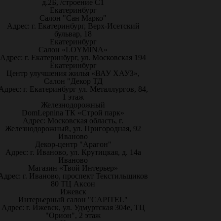
д.2Б, /строение С1
Екатеринбург
Салон "Сан Марко"
Адрес: г. Екатеринбург, Верх-Исетский
бульвар, 18
Екатеринбург
Салон «LOYMINA»
Адрес: г. Екатеринбург, ул. Московская 194
Екатеринбург
Центр улучшения жилья «ВАУ ХАУЗ»,
Салон "Декор ТД
Адрес: г. Екатеринбург ул. Металлургов, 84,
1 этаж
Железнодорожный
DomLepnina ТК «Строй парк»
Адрес: Московская область, г.
Железнодорожный, ул. Пригородная, 92
Иваново
Декор-центр "Арагон"
Адрес: г. Иваново, ул. Крутицкая, д. 14а
Иваново
Магазин «Твой Интерьер»
Адрес: г. Иваново, проспект Текстильщиков
80 ТЦ Аксон
Ижевск
Интерьерный салон "CAPITEL"
Адрес: г. Ижевск, ул. Удмуртская 304е, ТЦ
"Орион", 2 этаж