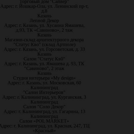
Торговый дом "Сайвер"
Адрес: г. Йошкар-Ола, ул. Ленинский пр-т,
д.8
Казань
Лепной Декор
Адрес: г. Казань, ул. Хусаина Ямашева,
д.93, ТК «Савиново», 2 таж
Казань
Магазин-склад архитектурного декора
"Статус Кво" (склад Артполе)
Адрес: г. Казань, ул. Горсоветская, д. 33
Казань
Салон "Статус Кв0"
Адрес: г. Казань, ул. Ямашева д. 93, ТК
"Савиново", 2 этаж
Казань
Студия интерьера «My design»
Адрес: г. Казань, ул. Московская, 60
Калининград
"Салон Интерьеров"
Адрес: г. Калининград, ул. Курганская, 3
Калининград
Салон "Соло Декор"
Адрес: г. Калининград, ул. Гагарина, 13
Калининград
Салон «POL MARKET»
Адрес: г. Калининград, ул. Красная, 247, ТЦ
«Красный»