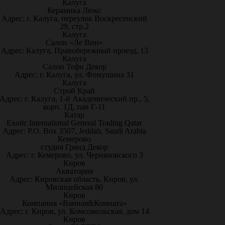
Калуга
Керамика Люкс
Адрес: г. Калуга, переулок Воскресенский
29, стр.2
Калуга
Салон «Ле Вин»
Адрес: Калуга, Правобережный проезд, 13
Калуга
Салон Тефи Декор
Адрес: г. Калуга, ул. Фомушина 31
Калуга
Строй Край
Адрес: г. Калуга, 1-й Академический пр., 5,
корп. 1Д, пав Г-11
Катар
Exotic International General Trading Qatar
Адрес: P.O. Box 3507, Jeddah, Saudi Arabia
Кемерово
студия Гранд Декор
Адрес: г. Кемерово, ул. Черняховского 3
Киров
Акватория
Адрес: Кировская область, Киров, ул.
Милицейская 80
Киров
Компания «Ванная&Комната»
Адрес: г. Киров, ул. Комсомольская, дом 14
Киров