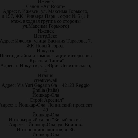
Ижевск
Салон «Art Room»
Адрес: г. Ижевск, ул. Максима Горького,
д.157, ЖК "Ривьера Парк", офис № 5 (1-й
этаж, входная группа со стороны
ул.Максима Горького)
Ижевск
ЦентрДеко
Адрес: Ижевск, улица Василия Тарасова, 7,
ЖК Новый город.
Иркутск
Центр дизайна и комплектации интерьеров
"Красная Линия"
Адрес: г. Иркутск, ул. Юрия Левитанского,
4
Италия
creativewall
Адрес: Via Yuri Gagarin 6/a – 42123 Reggio
Emilia (Italia)
Йошкар-Ола
"Строй Арсенал"
Адрес: г. Йошкар-Ола, Ленинский проспект
49
Йошкар-Ола
Интерьерный салон "Белый эскиз"
Адрес: г. Йошкар-Ола, ул. Воинов-
Интернационалистов, д. 36
Йошкар-Ола