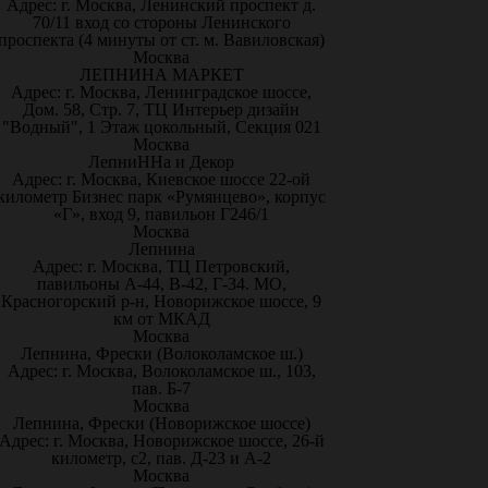
Адрес: г. Москва, Ленинский проспект д.
70/11 вход со стороны Ленинского
проспекта (4 минуты от ст. м. Вавиловская)
Москва
ЛЕПНИНА МАРКЕТ
Адрес: г. Москва, Ленинградское шоссе,
Дом. 58, Стр. 7, ТЦ Интерьер дизайн
"Водный", 1 Этаж цокольный, Секция 021
Москва
ЛепниННа и Декор
Адрес: г. Москва, Киевское шоссе 22-ой
километр Бизнес парк «Румянцево», корпус
«Г», вход 9, павильон Г246/1
Москва
Лепнина
Адрес: г. Москва, ТЦ Петровский,
павильоны А-44, В-42, Г-34. МО,
Красногорский р-н, Новорижское шоссе, 9
км от МКАД
Москва
Лепнина, Фрески (Волоколамское ш.)
Адрес: г. Москва, Волоколамское ш., 103,
пав. Б-7
Москва
Лепнина, Фрески (Новорижское шоссе)
Адрес: г. Москва, Новорижское шоссе, 26-й
километр, с2, пав. Д-23 и А-2
Москва