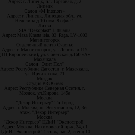
Адрес: г. Липецк, пл. Торговая, д. 2
Липецк
Салон «M`Interiors»
Адрес: г. Липецк, Липецкая обл., ул.
Неделина д.10 пом. 8 офис 1
Литва
SIA "Dekoplast" Lithuania
Адрес: Mazā Krasta iela, 83, Rīga, LV-1003
Магнитогорск
Отделочный центр Счастье
Адрес: г. Магнитогорск, ул. Ленина д.115
(ТЦ Европейский); ул. Советская д.160 «А»
Махачкала
Салон "Элит Пол"
Адрес: Республика Дагестан, г. Махачкала,
ул. Ирчи казака, 71
Моздок
Студия PROGress
Адрес: Республике Северная Осетия, г.
Моздок, ул.Кирова, 145а
Москва
"Декор Интерьер" Тц Город
Адрес: г. Москва, ш. Энтузиастов, 12, 3й
этаж, "Декор Интерьер"
Москва
"Декор Интерьер" ЦДиИ "Экспострой"
Адрес: Москва, Нахимовский пр-к, 24, с1
ЦДиИ "Экспострой" 1 этаж, пав.2, стенд 10