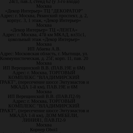
24с1, пав.3, стенд 62 (у 3-го входа)
Москва
«Декор Интерьер» ТЦ "ДЕКОРАТОР"
Адрес: г. Москва, Рязанский проспект, д. 2,
корпус. 3, 1 этаж, «Декор Интерьер»
Москва
«Декор Интерьер» ТЦ «ЛЕНТА»
Адрес: г. Москва, 47й км МКАД, вл31с1,
цокольный этаж «Декор Интерьер»
Москва
ИП Абаева А.В.
Адрес: Московская область, г. Мытищи, ул.
Коммунистическая, д. 25Г, корп. 11, пав. 20
Москва
ИП Верещинский В.В. (ПАВ.19Е и 6М)
Адрес: г. Москва, ТОРГОВЫЙ
КОМПЛЕКС "ВЛАДИМИРСКИЙ
ТРАКТ", (пересечение шоссе Энтузиастов и
МКАДА 1-й км), ПАВ.19Е и 6М
Москва
ИП Верещинский В.В. (ПАВ.П2-9)
Адрес: г. Москва, ТОРГОВЫЙ
КОМПЛЕКС "ВЛАДИМИРСКИЙ
ТРАКТ", (пересечение шоссе Энтузиастов и
МКАДА 1-й км), ДОМ МЕБЕЛИ,
ЛИНИЯ1, ПАВ.П2-9
Москва
Корнер Oboi1