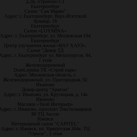
д.2Б, /строение С1
Екатеринбург
Салон "Сан Марко"
Адрес: г. Екатеринбург, Верх-Исетский
бульвар, 18
Екатеринбург
Салон «LOYMINA»
Адрес: г. Екатеринбург, ул. Московская 194
Екатеринбург
Центр улучшения жилья «ВАУ ХАУЗ»,
Салон "Декор ТД
Адрес: г. Екатеринбург ул. Металлургов, 84,
1 этаж
Железнодорожный
DomLepnina ТК «Строй парк»
Адрес: Московская область, г.
Железнодорожный, ул. Пригородная, 92
Иваново
Декор-центр "Арагон"
Адрес: г. Иваново, ул. Крутицкая, д. 14а
Иваново
Магазин «Твой Интерьер»
Адрес: г. Иваново, проспект Текстильщиков
80 ТЦ Аксон
Ижевск
Интерьерный салон "CAPITEL"
Адрес: г. Ижевск, ул. Удмуртская 304е, ТЦ
"Орион", 2 этаж