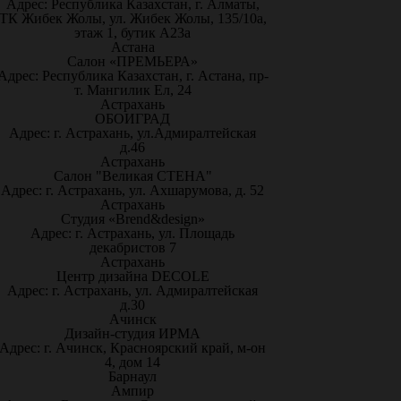
Адрес: Республика Казахстан, г. Алматы,
ТК Жибек Жолы, ул. Жибек Жолы, 135/10а,
этаж 1, бутик А23а
Астана
Салон «ПРЕМЬЕРА»
Адрес: Республика Казахстан, г. Астана, пр-
т. Мангилик Ел, 24
Астрахань
ОБОИГРАД
Адрес: г. Астрахань, ул.Адмиралтейская
д.46
Астрахань
Салон "Великая СТЕНА"
Адрес: г. Астрахань, ул. Ахшарумова, д. 52
Астрахань
Студия «Brend&design»
Адрес: г. Астрахань, ул. Площадь
декабристов 7
Астрахань
Центр дизайна DECOLE
Адрес: г. Астрахань, ул. Адмиралтейская
д.30
Ачинск
Дизайн-студия ИРМА
Адрес: г. Ачинск, Красноярский край, м-он
4, дом 14
Барнаул
Ампир