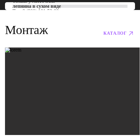
Только у
ARTPOLE
лепнина в сухом виде
Тел:
8 (800) 101-53-00
Монтаж
КАТАЛОГ