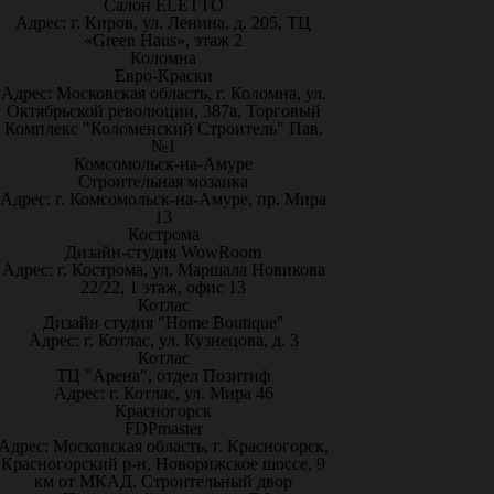
Салон ELETTO
Адрес: г. Киров, ул. Ленина, д. 205, ТЦ
«Green Haus», этаж 2
Коломна
Евро-Краски
Адрес: Московская область, г. Коломна, ул.
Октябрьской революции, 387а, Торговый
Комплекс "Коломенский Строитель" Пав.
№1
Комсомольск-на-Амуре
Строительная мозаика
Адрес: г. Комсомольск-на-Амуре, пр. Мира
13
Кострома
Дизайн-студия WowRoom
Адрес: г. Кострома, ул. Маршала Новикова
22/22, 1 этаж, офис 13
Котлас
Дизайн студия "Home Boutique"
Адрес: г. Котлас, ул. Кузнецова, д. 3
Котлас
ТЦ "Арена", отдел Позитиф
Адрес: г. Котлас, ул. Мира 46
Красногорск
FDPmaster
Адрес: Московская область, г. Красногорск,
Красногорский р-н, Новорижское шоссе, 9
км от МКАД. Строительный двор