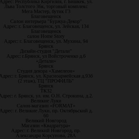
Адрес: Республика Киргизия, г. Бишкек, ул.
Льва Толстого 36к, торговый комплекс
Мега Мастер, бутик Г3
Благовещенск
Салон интерьера "Буржуа-Декор"
Адрес: г. Благовещенск, ул. Зейская, 134
Благовещенск
салон Home Story
Адрес: г. Благовещенск, ул. Мухина, 94
Брянск
Дизайн-студия "Детали"
Адрес: г.Брянск, ул Войстроченко д.6
«Детали»
Брянск
Студия декора «Хамелеон»
Адрес: г. Брянск, ул. Красноармейская д.93б
(2 этаж), ТЦ "ПРОФИЛЬ"
Брянск
ТК32
Адрес: г. Брянск, ул. им. О.Н. Строкина, д.2.
Великие Луки
Салон-магазин «FORMAT»
Адрес: г. Великие Луки, пр. Октябрьский д.
60
Великий Новгород
Магазин «Квадратура»
Адрес: г. Великий Новгород, пр.
Александра Корсунова, 28А