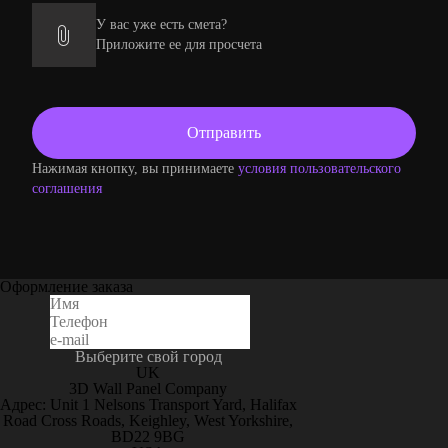
У вас уже есть смета?
Приложите ее для просчета
Нажимая кнопку, вы принимаете
условия пользовательского
соглашения
Оформление заказа
Выберите свой город
UK
3D Wall Panel Company
Адрес: Unit 1 Nelsons Transport Yard, Halifax
Road Cross Roads, Keighley, West Yorkshire,
BD22 9BG