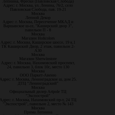
Лепнина, Фрески (Павловская Слобода)
Адрес: г. Москва, ул. Ленина, 76/2, село
Павловская Слобода, пав. 19-21
Москва
Лепной Декор
Адрес: г. Москва, Пересечение МКАД и
Варшавское ш-се, "Каширский двор 3",
павильон П - 8
Москва
Магазин Holicolors
Адрес: г. Москва, Каширское шоссе, 19 к.1
ТК Каширский Двор, 2 этаж, павильон 2-
А30
Москва
Магазин Sherwinstore
Адрес: г. Москва, Нахимовский проспект,
24, павильон 3, блок 10с, место 130
Москва
ООО Паркет-Авeню
Адрес: г. Москва, Ленинградское ш, дом 25.
ДТЦ "Ленинградский"
Москва
Официальный дилер Artpole ТЦ
"Экспострой"
Адрес: г. Москва, Нахимовский пр-т, 24 ТЦ
"Экспострой", павильон 2, место № 143
Москва
Прима Лепнина