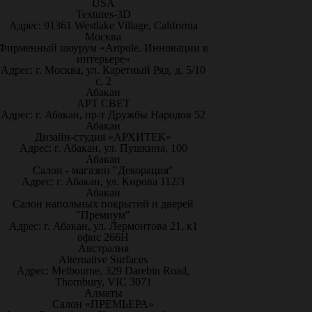
USA
Textures-3D
Адрес: 91361 Westlake Village, California
Москва
Фирменный шоурум «Artpole. Инновации в
интерьере»
Адрес: г. Москва, ул. Каретный Ряд, д. 5/10
с. 2
Абакан
АРТ СВЕТ
Адрес: г. Абакан, пр-т Дружбы Народов 52
Абакан
Дизайн-студия «АРХИТЕК»
Адрес: г. Абакан, ул. Пушкина, 100
Абакан
Салон - магазин "Декорация"
Адрес: г. Абакан, ул. Кирова 112/3
Абакан
Салон напольных покрытий и дверей
"Премиум"
Адрес: г. Абакан, ул. Лермонтова 21, к1
офис 266Н
Австралия
Alternative Surfaces
Адрес: Melbourne, 329 Darebin Road,
Thornbury, VIC 3071
Алматы
Салон «ПРЕМЬЕРА»