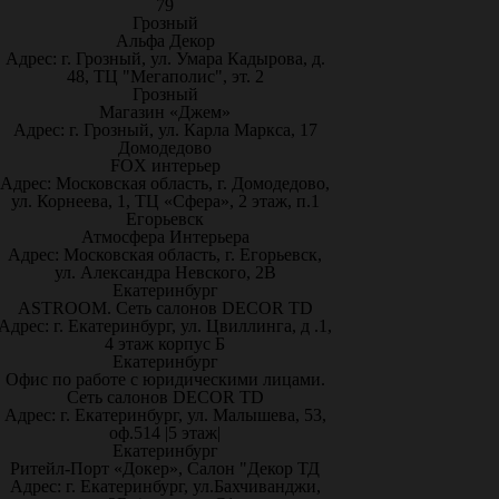
79
Грозный
Альфа Декор
Адрес: г. Грозный, ул. Умара Кадырова, д.
48, ТЦ "Мегаполис", эт. 2
Грозный
Магазин «Джем»
Адрес: г. Грозный, ул. Карла Маркса, 17
Домодедово
FOX интерьер
Адрес: Московская область, г. Домодедово,
ул. Корнеева, 1, ТЦ «Сфера», 2 этаж, п.1
Егорьевск
Атмосфера Интерьера
Адрес: Московская область, г. Егорьевск,
ул. Александра Невского, 2В
Екатеринбург
ASTROOM. Сеть салонов DECOR TD
Адрес: г. Екатеринбург, ул. Цвиллинга, д .1,
4 этаж корпус Б
Екатеринбург
Офис по работе с юридическими лицами.
Сеть салонов DECOR TD
Адрес: г. Екатеринбург, ул. Малышева, 53,
оф.514 |5 этаж|
Екатеринбург
Ритейл-Порт «Докер», Салон "Декор ТД
Адрес: г. Екатеринбург, ул.Бахчиванджи,