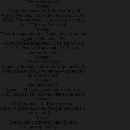
"Декор Интерьер"
Москва
"Декор Интерьер" ЦДиИ Экспострой
Адрес: Москва, Нахимовский пр-к, 24, с1
ЦДиИ "Экспострой" 1 этаж, пав.3, стенд
76-77 "Декор Интерьер"
Москва
3D гипсовые панели - Элитсройматериалы
Адрес: г. Москва, ТРК
«ЭлитСтройМатериалы», 51-й км МКАД
пос. Заречье, ул.Торговая, с.2, 1 этаж,
павильон С42/3
Москва
BACKGROUND
Адрес: г. Москва, Ленинский проспект, 45
(подъехать к складу со двора — ориентир
ПОДЪЕЗД №8)
Москва
Ceramics Studio
Адрес: г. Москва, Дмитровское шоссе,
д.165, корп.1, ТК «Бухта», павильон 2G22
Москва
DomLepnina ТК "Конструктор"
Адрес: г. Москва, 25 км МКАД, владение 4,
павильон Б2.17
Москва
DomLepnina строительный рынок
"Владимирский тракт"