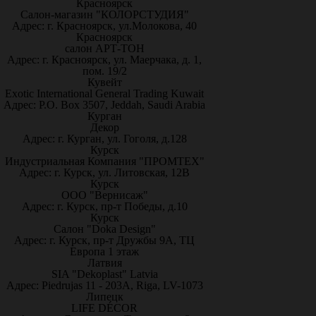
Красноярск
Салон-магазин "КОЛОРСТУДИЯ"
Адрес: г. Красноярск, ул.Молокова, 40
Красноярск
салон АРТ-ТОН
Адрес: г. Красноярск, ул. Маерчака, д. 1,
пом. 19/2
Кувейт
Exotic International General Trading Kuwait
Адрес: P.O. Box 3507, Jeddah, Saudi Arabia
Курган
Декор
Адрес: г. Курган, ул. Гоголя, д.128
Курск
Индустриальная Компания "ПРОМТЕХ"
Адрес: г. Курск, ул. Литовская, 12В
Курск
ООО "Вернисаж"
Адрес: г. Курск, пр-т Победы, д.10
Курск
Салон "Doka Design"
Адрес: г. Курск, пр-т Дружбы 9А, ТЦ
Европа 1 этаж
Латвия
SIA "Dekoplast" Latvia
Адрес: Piedrujas 11 - 203A, Riga, LV-1073
Липецк
LIFE DÉCOR