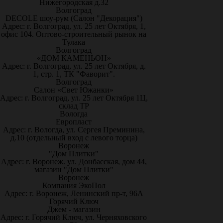
Нижегородская д.32
Волгоград
DECOLE шоу-рум (Салон "Декорация")
Адрес: г. Волгоград, ул. 25 лет Октября, 1,
офис 104. Оптово-строительный рынок на
Тулака
Волгоград
«ДОМ КАМЕНЬОН»
Адрес: г. Волгоград, ул. 25 лет Октября, д.
1, стр. 1, ТК "Фаворит".
Волгоград
Салон «Свет Южанки»
Адрес: г. Волгоград, ул. 25 лет Октября 1Ц,
склад ТР
Вологда
Европласт
Адрес: г. Вологда, ул. Сергея Преминина,
д.10 (отдельный вход с левого торца)
Воронеж
"Дом Плитки"
Адрес: г. Воронеж. ул. Донбасская, дом 44,
магазин "Дом Плитки"
Воронеж
Компания ЭкоПол
Адрес: г. Воронеж, Ленинский пр-т, 96А
Горячий Ключ
Джем - магазин
Адрес: г. Горячий Ключ, ул. Черняховского