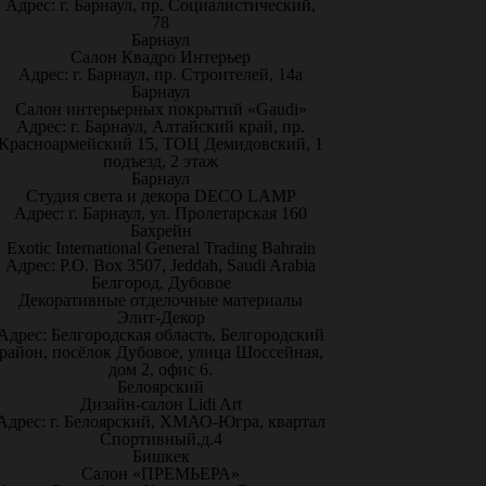
Адрес: г. Барнаул, пр. Социалистический,
78
Барнаул
Салон Квадро Интерьер
Адрес: г. Барнаул, пр. Строителей, 14а
Барнаул
Салон интерьерных покрытий «Gaudi»
Адрес: г. Барнаул, Алтайский край, пр.
Красноармейский 15, ТОЦ Демидовский, 1
подъезд, 2 этаж
Барнаул
Студия света и декора DECO LAMP
Адрес: г. Барнаул, ул. Пролетарская 160
Бахрейн
Exotic International General Trading Bahrain
Адрес: P.O. Box 3507, Jeddah, Saudi Arabia
Белгород, Дубовое
Декоративные отделочные материалы
Элит-Декор
Адрес: Белгородская область, Белгородский
район, посёлок Дубовое, улица Шоссейная,
дом 2, офис 6.
Белоярский
Дизайн-салон Lidi Art
Адрес: г. Белоярский, ХМАО-Югра, квартал
Спортивный,д.4
Бишкек
Салон «ПРЕМЬЕРА»