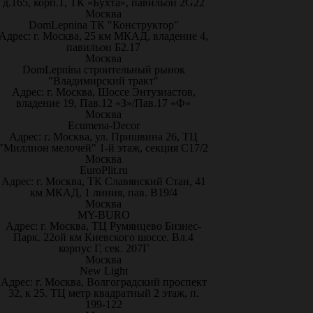
д.165, корп.1, ТК «Бухта», павильон 2G22
Москва
DomLepnina ТК "Конструктор"
Адрес: г. Москва, 25 км МКАД, владение 4,
павильон Б2.17
Москва
DomLepnina строительный рынок
"Владимирский тракт"
Адрес: г. Москва, Шоссе Энтузиастов,
владение 19, Пав.12 «З»/Пав.17 «Ф»
Москва
Ecumena-Decor
Адрес: г. Москва, ул. Пришвина 26, ТЦ
"Миллион мелочей" 1-й этаж, секция С17/2
Москва
EuroPlit.ru
Адрес: г. Москва, ТК Славянский Стан, 41
км МКАД, 1 линия, пав. В19/4
Москва
MY-BURO
Адрес: г. Москва, ТЦ Румянцево Бизнес-
Парк. 22ой км Киевского шоссе. Вл.4
корпус Г, сек. 207Г
Москва
New Light
Адрес: г. Москва, Волгоградский проспект
32, к 25. ТЦ метр квадратный 2 этаж, п.
199-122