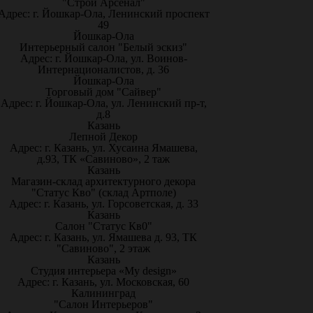
"Строй Арсенал"
Адрес: г. Йошкар-Ола, Ленинский проспект
49
Йошкар-Ола
Интерьерный салон "Белый эскиз"
Адрес: г. Йошкар-Ола, ул. Воинов-
Интернационалистов, д. 36
Йошкар-Ола
Торговый дом "Сайвер"
Адрес: г. Йошкар-Ола, ул. Ленинский пр-т,
д.8
Казань
Лепной Декор
Адрес: г. Казань, ул. Хусаина Ямашева,
д.93, ТК «Савиново», 2 таж
Казань
Магазин-склад архитектурного декора
"Статус Кво" (склад Артполе)
Адрес: г. Казань, ул. Горсоветская, д. 33
Казань
Салон "Статус Кв0"
Адрес: г. Казань, ул. Ямашева д. 93, ТК
"Савиново", 2 этаж
Казань
Студия интерьера «My design»
Адрес: г. Казань, ул. Московская, 60
Калининград
"Салон Интерьеров"