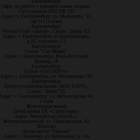
Екатеринбург
Офис по работе с юридическими лицами.
Сеть салонов DECOR TD
Адрес: г. Екатеринбург, ул. Малышева, 53,
оф.514 |5 этаж|
Екатеринбург
Ритейл-Порт «Докер», Салон "Декор ТД
Адрес: г. Екатеринбург, ул.Бахчиванджи,
д.2Б, /строение С1
Екатеринбург
Салон "Сан Марко"
Адрес: г. Екатеринбург, Верх-Исетский
бульвар, 18
Екатеринбург
Салон «LOYMINA»
Адрес: г. Екатеринбург, ул. Московская 194
Екатеринбург
Центр улучшения жилья «ВАУ ХАУЗ»,
Салон "Декор ТД
Адрес: г. Екатеринбург ул. Металлургов, 84,
1 этаж
Железнодорожный
DomLepnina ТК «Строй парк»
Адрес: Московская область, г.
Железнодорожный, ул. Пригородная, 92
Иваново
Декор-центр "Арагон"
Адрес: г. Иваново, ул. Крутицкая, д. 14а