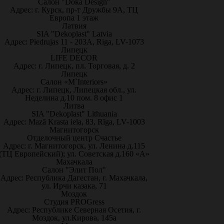
Салон "Doka Design"
Адрес: г. Курск, пр-т Дружбы 9А, ТЦ
Европа 1 этаж
Латвия
SIA "Dekoplast" Latvia
Адрес: Piedrujas 11 - 203A, Riga, LV-1073
Липецк
LIFE DÉCOR
Адрес: г. Липецк, пл. Торговая, д. 2
Липецк
Салон «M`Interiors»
Адрес: г. Липецк, Липецкая обл., ул.
Неделина д.10 пом. 8 офис 1
Литва
SIA "Dekoplast" Lithuania
Адрес: Mazā Krasta iela, 83, Rīga, LV-1003
Магнитогорск
Отделочный центр Счастье
Адрес: г. Магнитогорск, ул. Ленина д.115
(ТЦ Европейский); ул. Советская д.160 «А»
Махачкала
Салон "Элит Пол"
Адрес: Республика Дагестан, г. Махачкала,
ул. Ирчи казака, 71
Моздок
Студия PROGress
Адрес: Республике Северная Осетия, г.
Моздок, ул.Кирова, 145а