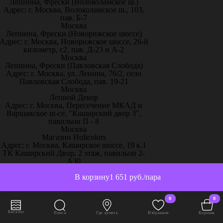
Лепнина, Фрески (Волоколамское ш.)
Адрес: г. Москва, Волоколамское ш., 103,
пав. Б-7
Москва
Лепнина, Фрески (Новорижское шоссе)
Адрес: г. Москва, Новорижское шоссе, 26-й
километр, с2, пав. Д-23 и А-2
Москва
Лепнина, Фрески (Павловская Слобода)
Адрес: г. Москва, ул. Ленина, 76/2, село
Павловская Слобода, пав. 19-21
Москва
Лепной Декор
Адрес: г. Москва, Пересечение МКАД и
Варшавское ш-се, "Каширский двор 3",
павильон П - 8
Москва
Магазин Holicolors
Адрес: г. Москва, Каширское шоссе, 19 к.1
ТК Каширский Двор, 2 этаж, павильон 2-
А30
Москва
Магазин Sherwinstore
В корзину
1 651 руб./пара
Адрес: г. Москва, Нахимовский проспект,
24, павильон 3, блок 10с, место 130
0
0
Москва
ООО Паркет-Авeню
Каталог
Поиск
Где купить
Избранное
Корзина
Адрес: г. Москва, Ленинградское ш, дом 25.