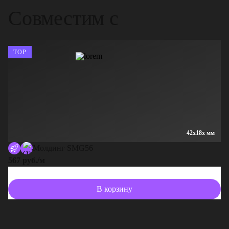
Совместим с
TOP
42x18x мм
Молдинг SMG56
567 руб./м
В корзину