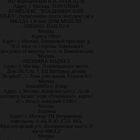
ИП Верещинский В.В. (ПАВ.П2-9)
Адрес: г. Москва, ТОРГОВЫЙ
КОМПЛЕКС "ВЛАДИМИРСКИЙ
ТРАКТ", (пересечение шоссе Энтузиастов и
МКАДА 1-й км), ДОМ МЕБЕЛИ,
ЛИНИЯ1, ПАВ.П2-9
Москва
Корнер Oboi1
Адрес: г. Москва, Ленинский проспект д.
70/11 вход со стороны Ленинского
проспекта (4 минуты от ст. м. Вавиловская)
Москва
ЛЕПНИНА МАРКЕТ
Адрес: г. Москва, Ленинградское шоссе,
Дом. 58, Стр. 7, ТЦ Интерьер дизайн
"Водный", 1 Этаж цокольный, Секция 021
Москва
ЛепниННа и Декор
Адрес: г. Москва, Киевское шоссе 22-ой
километр Бизнес парк «Румянцево», корпус
«Г», вход 9, павильон Г246/1
Москва
Лепнина
Адрес: г. Москва, ТЦ Петровский,
павильоны А-44, В-42, Г-34. МО,
Красногорский р-н, Новорижское шоссе, 9
км от МКАД
Москва