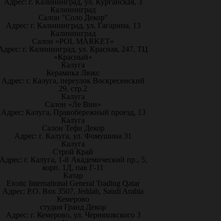
Адрес: г. Калининград, ул. Курганская, 3
Калининград
Салон "Соло Декор"
Адрес: г. Калининград, ул. Гагарина, 13
Калининград
Салон «POL MARKET»
Адрес: г. Калининград, ул. Красная, 247, ТЦ
«Красный»
Калуга
Керамика Люкс
Адрес: г. Калуга, переулок Воскресенский
29, стр.2
Калуга
Салон «Ле Вин»
Адрес: Калуга, Правобережный проезд, 13
Калуга
Салон Тефи Декор
Адрес: г. Калуга, ул. Фомушина 31
Калуга
Строй Край
Адрес: г. Калуга, 1-й Академический пр., 5,
корп. 1Д, пав Г-11
Катар
Exotic International General Trading Qatar
Адрес: P.O. Box 3507, Jeddah, Saudi Arabia
Кемерово
студия Гранд Декор
Адрес: г. Кемерово, ул. Черняховского 3