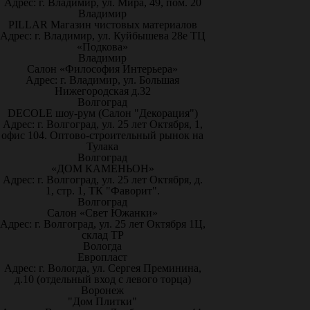
Адрес: г. Владимир, ул. Мира, 49, пом. 20
Владимир
PILLAR Магазин чистовых материалов
Адрес: г. Владимир, ул. Куйбышева 28е ТЦ
«Подкова»
Владимир
Салон «Философия Интерьера»
Адрес: г. Владимир, ул. Большая
Нижегородская д.32
Волгоград
DECOLE шоу-рум (Салон "Декорация")
Адрес: г. Волгоград, ул. 25 лет Октября, 1,
офис 104. Оптово-строительный рынок на
Тулака
Волгоград
«ДОМ КАМЕНЬОН»
Адрес: г. Волгоград, ул. 25 лет Октября, д.
1, стр. 1, ТК "Фаворит".
Волгоград
Салон «Свет Южанки»
Адрес: г. Волгоград, ул. 25 лет Октября 1Ц,
склад ТР
Вологда
Европласт
Адрес: г. Вологда, ул. Сергея Преминина,
д.10 (отдельный вход с левого торца)
Воронеж
"Дом Плитки"