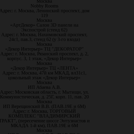
Москва
Nobby Rooms
Адрес: г. Москва, Ленинский проспект, дом
119
Москва
«АртДекор» Салон 3D панели на
Экспострой (стенд 62)
Адрес: г. Москва, Нахимовский проспект,
24с1, пав.3, стенд 62 (у 3-го входа)
Москва
«Декор Интерьер» ТЦ "ДЕКОРАТОР"
Адрес: г. Москва, Рязанский проспект, д. 2,
корпус. 3, 1 этаж, «Декор Интерьер»
Москва
«Декор Интерьер» ТЦ «ЛЕНТА»
Адрес: г. Москва, 47й км МКАД, вл31с1,
цокольный этаж «Декор Интерьер»
Москва
ИП Абаева А.В.
Адрес: Московская область, г. Мытищи, ул.
Коммунистическая, д. 25Г, корп. 11, пав. 20
Москва
ИП Верещинский В.В. (ПАВ.19Е и 6М)
Адрес: г. Москва, ТОРГОВЫЙ
КОМПЛЕКС "ВЛАДИМИРСКИЙ
ТРАКТ", (пересечение шоссе Энтузиастов и
МКАДА 1-й км), ПАВ.19Е и 6М
Москва