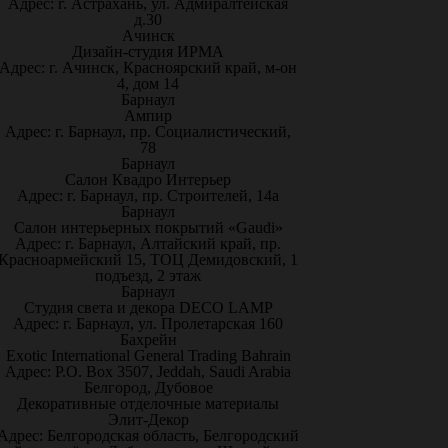
Адрес: г. Астрахань, ул. Адмиралтейская
д.30
Ачинск
Дизайн-студия ИРМА
Адрес: г. Ачинск, Красноярский край, м-он
4, дом 14
Барнаул
Ампир
Адрес: г. Барнаул, пр. Социалистический,
78
Барнаул
Салон Квадро Интерьер
Адрес: г. Барнаул, пр. Строителей, 14а
Барнаул
Салон интерьерных покрытий «Gaudi»
Адрес: г. Барнаул, Алтайский край, пр.
Красноармейский 15, ТОЦ Демидовский, 1
подъезд, 2 этаж
Барнаул
Студия света и декора DECO LAMP
Адрес: г. Барнаул, ул. Пролетарская 160
Бахрейн
Exotic International General Trading Bahrain
Адрес: P.O. Box 3507, Jeddah, Saudi Arabia
Белгород, Дубовое
Декоративные отделочные материалы
Элит-Декор
Адрес: Белгородская область, Белгородский