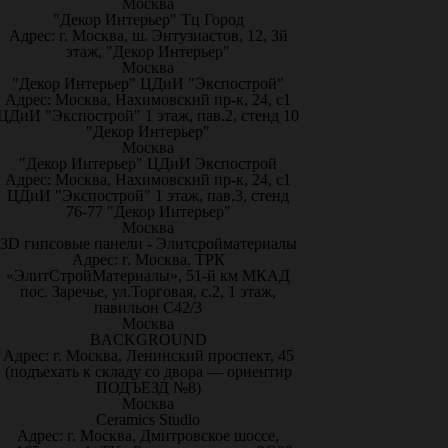
Москва
"Декор Интерьер" Тц Город
Адрес: г. Москва, ш. Энтузиастов, 12, 3й
этаж, "Декор Интерьер"
Москва
"Декор Интерьер" ЦДиИ "Экспострой"
Адрес: Москва, Нахимовский пр-к, 24, с1
ЦДиИ "Экспострой" 1 этаж, пав.2, стенд 10
"Декор Интерьер"
Москва
"Декор Интерьер" ЦДиИ Экспострой
Адрес: Москва, Нахимовский пр-к, 24, с1
ЦДиИ "Экспострой" 1 этаж, пав.3, стенд
76-77 "Декор Интерьер"
Москва
3D гипсовые панели - Элитсройматериалы
Адрес: г. Москва, ТРК
«ЭлитСтройМатериалы», 51-й км МКАД
пос. Заречье, ул.Торговая, с.2, 1 этаж,
павильон С42/3
Москва
BACKGROUND
Адрес: г. Москва, Ленинский проспект, 45
(подъехать к складу со двора — ориентир
ПОДЪЕЗД №8)
Москва
Ceramics Studio
Адрес: г. Москва, Дмитровское шоссе,