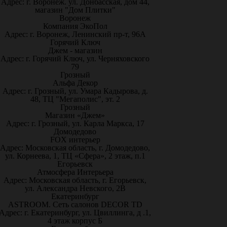
Адрес: г. Воронеж. ул. Донбасская, дом 44,
магазин "Дом Плитки"
Воронеж
Компания ЭкоПол
Адрес: г. Воронеж, Ленинский пр-т, 96А
Горячий Ключ
Джем - магазин
Адрес: г. Горячий Ключ, ул. Черняховского
79
Грозный
Альфа Декор
Адрес: г. Грозный, ул. Умара Кадырова, д.
48, ТЦ "Мегаполис", эт. 2
Грозный
Магазин «Джем»
Адрес: г. Грозный, ул. Карла Маркса, 17
Домодедово
FOX интерьер
Адрес: Московская область, г. Домодедово,
ул. Корнеева, 1, ТЦ «Сфера», 2 этаж, п.1
Егорьевск
Атмосфера Интерьера
Адрес: Московская область, г. Егорьевск,
ул. Александра Невского, 2В
Екатеринбург
ASTROOM. Сеть салонов DECOR TD
Адрес: г. Екатеринбург, ул. Цвиллинга, д .1,
4 этаж корпус Б