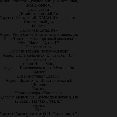
район, посёлок Дубовое, улица Шоссейная,
дом 2, офис 6.
Белоярский
Дизайн-салон Lidi Art
Адрес: г. Белоярский, ХМАО-Югра, квартал
Спортивный,д.4
Бишкек
Салон «ПРЕМЬЕРА»
Адрес: Республика Киргизия, г. Бишкек, ул.
Льва Толстого 36к, торговый комплекс
Мега Мастер, бутик Г3
Благовещенск
Салон интерьера "Буржуа-Декор"
Адрес: г. Благовещенск, ул. Зейская, 134
Благовещенск
салон Home Story
Адрес: г. Благовещенск, ул. Мухина, 94
Брянск
Дизайн-студия "Детали"
Адрес: г.Брянск, ул Войстроченко д.6
«Детали»
Брянск
Студия декора «Хамелеон»
Адрес: г. Брянск, ул. Красноармейская д.93б
(2 этаж), ТЦ "ПРОФИЛЬ"
Брянск
ТК32
Адрес: г. Брянск, ул. им. О.Н. Строкина, д.2.