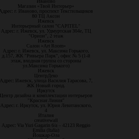
Иваново
Магазин «Твой Интерьер»
Адрес: г. Иваново, проспект Текстильщиков
80 ТЦ Аксон
Ижевск
Интерьерный салон "CAPITEL"
Адрес: г. Ижевск, ул. Удмуртская 304е, ТЦ
"Орион", 2 этаж
Ижевск
Салон «Art Room»
Адрес: г. Ижевск, ул. Максима Горького,
д.157, ЖК "Ривьера Парк", офис № 5 (1-й
этаж, входная группа со стороны
ул.Максима Горького)
Ижевск
ЦентрДеко
Адрес: Ижевск, улица Василия Тарасова, 7,
ЖК Новый город.
Иркутск
Центр дизайна и комплектации интерьеров
"Красная Линия"
Адрес: г. Иркутск, ул. Юрия Левитанского,
4
Италия
creativewall
Адрес: Via Yuri Gagarin 6/a – 42123 Reggio
Emilia (Italia)
Йошкар-Ола