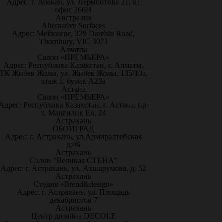
Адрес: г. Абакан, ул. Лермонтова 21, к1
офис 266Н
Австралия
Alternative Surfaces
Адрес: Melbourne, 329 Darebin Road,
Thornbury, VIC 3071
Алматы
Салон «ПРЕМЬЕРА»
Адрес: Республика Казахстан, г. Алматы,
ТК Жибек Жолы, ул. Жибек Жолы, 135/10а,
этаж 1, бутик А23а
Астана
Салон «ПРЕМЬЕРА»
Адрес: Республика Казахстан, г. Астана, пр-
т. Мангилик Ел, 24
Астрахань
ОБОИГРАД
Адрес: г. Астрахань, ул.Адмиралтейская
д.46
Астрахань
Салон "Великая СТЕНА"
Адрес: г. Астрахань, ул. Ахшарумова, д. 52
Астрахань
Студия «Brend&design»
Адрес: г. Астрахань, ул. Площадь
декабристов 7
Астрахань
Центр дизайна DECOLE