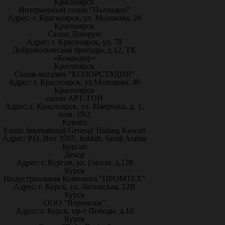
Красноярск
Интерьерный салон "Палладио"
Адрес: г. Красноярск, ул. Молокова, 28
Красноярск
Салон Декорум
Адрес: г. Красноярск, ул. 78
Добровольческой бригады, д.12, ТК
«Командор»
Красноярск
Салон-магазин "КОЛОРСТУДИЯ"
Адрес: г. Красноярск, ул.Молокова, 40
Красноярск
салон АРТ-ТОН
Адрес: г. Красноярск, ул. Маерчака, д. 1,
пом. 19/2
Кувейт
Exotic International General Trading Kuwait
Адрес: P.O. Box 3507, Jeddah, Saudi Arabia
Курган
Декор
Адрес: г. Курган, ул. Гоголя, д.128
Курск
Индустриальная Компания "ПРОМТЕХ"
Адрес: г. Курск, ул. Литовская, 12В
Курск
ООО "Вернисаж"
Адрес: г. Курск, пр-т Победы, д.10
Курск