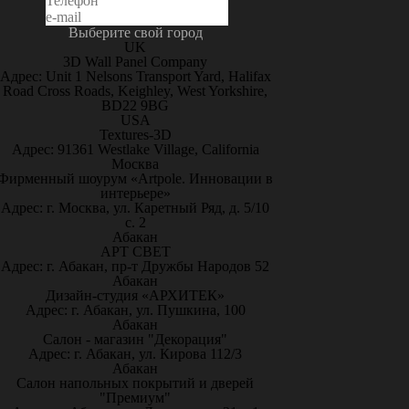
Выберите свой город
UK
3D Wall Panel Company
Адрес: Unit 1 Nelsons Transport Yard, Halifax
Road Cross Roads, Keighley, West Yorkshire,
BD22 9BG
USA
Textures-3D
Адрес: 91361 Westlake Village, California
Москва
Фирменный шоурум «Artpole. Инновации в
интерьере»
Адрес: г. Москва, ул. Каретный Ряд, д. 5/10
с. 2
Абакан
АРТ СВЕТ
Адрес: г. Абакан, пр-т Дружбы Народов 52
Абакан
Дизайн-студия «АРХИТЕК»
Адрес: г. Абакан, ул. Пушкина, 100
Абакан
Салон - магазин "Декорация"
Адрес: г. Абакан, ул. Кирова 112/3
Абакан
Салон напольных покрытий и дверей
"Премиум"