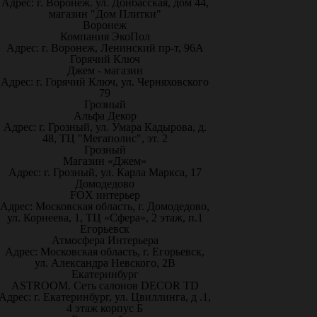
Адрес: г. Воронеж. ул. Донбасская, дом 44,
магазин "Дом Плитки"
Воронеж
Компания ЭкоПол
Адрес: г. Воронеж, Ленинский пр-т, 96А
Горячий Ключ
Джем - магазин
Адрес: г. Горячий Ключ, ул. Черняховского
79
Грозный
Альфа Декор
Адрес: г. Грозный, ул. Умара Кадырова, д.
48, ТЦ "Мегаполис", эт. 2
Грозный
Магазин «Джем»
Адрес: г. Грозный, ул. Карла Маркса, 17
Домодедово
FOX интерьер
Адрес: Московская область, г. Домодедово,
ул. Корнеева, 1, ТЦ «Сфера», 2 этаж, п.1
Егорьевск
Атмосфера Интерьера
Адрес: Московская область, г. Егорьевск,
ул. Александра Невского, 2В
Екатеринбург
ASTROOM. Сеть салонов DECOR TD
Адрес: г. Екатеринбург, ул. Цвиллинга, д .1,
4 этаж корпус Б