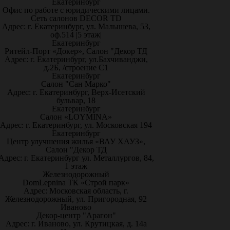
Екатеринбург
Офис по работе с юридическими лицами.
Сеть салонов DECOR TD
Адрес: г. Екатеринбург, ул. Малышева, 53,
оф.514 |5 этаж|
Екатеринбург
Ритейл-Порт «Докер», Салон "Декор ТД
Адрес: г. Екатеринбург, ул.Бахчиванджи,
д.2Б, /строение С1
Екатеринбург
Салон "Сан Марко"
Адрес: г. Екатеринбург, Верх-Исетский
бульвар, 18
Екатеринбург
Салон «LOYMINA»
Адрес: г. Екатеринбург, ул. Московская 194
Екатеринбург
Центр улучшения жилья «ВАУ ХАУЗ»,
Салон "Декор ТД
Адрес: г. Екатеринбург ул. Металлургов, 84,
1 этаж
Железнодорожный
DomLepnina ТК «Строй парк»
Адрес: Московская область, г.
Железнодорожный, ул. Пригородная, 92
Иваново
Декор-центр "Арагон"
Адрес: г. Иваново, ул. Крутицкая, д. 14а