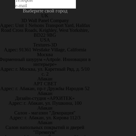
Выберите свой город
UK
3D Wall Panel Company
Адрес: Unit 1 Nelsons Transport Yard, Halifax
Road Cross Roads, Keighley, West Yorkshire,
BD22 9BG
USA
Textures-3D
Адрес: 91361 Westlake Village, California
Москва
Фирменный шоурум «Artpole. Инновации в
интерьере»
Адрес: г. Москва, ул. Каретный Ряд, д. 5/10
с. 2
Абакан
АРТ СВЕТ
Адрес: г. Абакан, пр-т Дружбы Народов 52
Абакан
Дизайн-студия «АРХИТЕК»
Адрес: г. Абакан, ул. Пушкина, 100
Абакан
Салон - магазин "Декорация"
Адрес: г. Абакан, ул. Кирова 112/3
Абакан
Салон напольных покрытий и дверей
"Премиум"