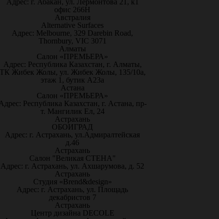
Адрес: г. Абакан, ул. Лермонтова 21, к1
офис 266Н
Австралия
Alternative Surfaces
Адрес: Melbourne, 329 Darebin Road,
Thornbury, VIC 3071
Алматы
Салон «ПРЕМЬЕРА»
Адрес: Республика Казахстан, г. Алматы,
ТК Жибек Жолы, ул. Жибек Жолы, 135/10а,
этаж 1, бутик А23а
Астана
Салон «ПРЕМЬЕРА»
Адрес: Республика Казахстан, г. Астана, пр-
т. Мангилик Ел, 24
Астрахань
ОБОИГРАД
Адрес: г. Астрахань, ул.Адмиралтейская
д.46
Астрахань
Салон "Великая СТЕНА"
Адрес: г. Астрахань, ул. Ахшарумова, д. 52
Астрахань
Студия «Brend&design»
Адрес: г. Астрахань, ул. Площадь
декабристов 7
Астрахань
Центр дизайна DECOLE