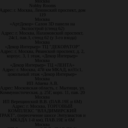
Москва
Nobby Rooms
Адрес: г. Москва, Ленинский проспект, дом
119
Москва
«АртДекор» Салон 3D панели на
Экспострой (стенд 62)
Адрес: г. Москва, Нахимовский проспект,
24с1, пав.3, стенд 62 (у 3-го входа)
Москва
«Декор Интерьер» ТЦ "ДЕКОРАТОР"
Адрес: г. Москва, Рязанский проспект, д. 2,
корпус. 3, 1 этаж, «Декор Интерьер»
Москва
«Декор Интерьер» ТЦ «ЛЕНТА»
Адрес: г. Москва, 47й км МКАД, вл31с1,
цокольный этаж «Декор Интерьер»
Москва
ИП Абаева А.В.
Адрес: Московская область, г. Мытищи, ул.
Коммунистическая, д. 25Г, корп. 11, пав. 20
Москва
ИП Верещинский В.В. (ПАВ.19Е и 6М)
Адрес: г. Москва, ТОРГОВЫЙ
КОМПЛЕКС "ВЛАДИМИРСКИЙ
ТРАКТ", (пересечение шоссе Энтузиастов и
МКАДА 1-й км), ПАВ.19Е и 6М
Москва