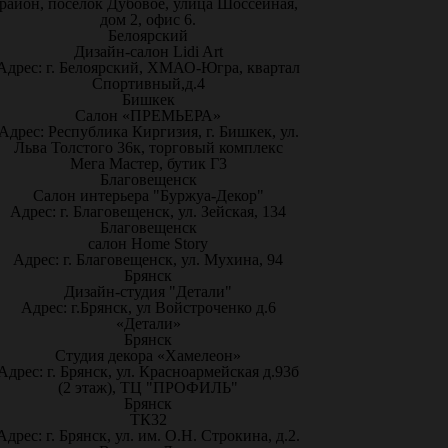
район, посёлок Дубовое, улица Шоссейная,
дом 2, офис 6.
Белоярский
Дизайн-салон Lidi Art
Адрес: г. Белоярский, ХМАО-Югра, квартал
Спортивный,д.4
Бишкек
Салон «ПРЕМЬЕРА»
Адрес: Республика Киргизия, г. Бишкек, ул.
Льва Толстого 36к, торговый комплекс
Мега Мастер, бутик Г3
Благовещенск
Салон интерьера "Буржуа-Декор"
Адрес: г. Благовещенск, ул. Зейская, 134
Благовещенск
салон Home Story
Адрес: г. Благовещенск, ул. Мухина, 94
Брянск
Дизайн-студия "Детали"
Адрес: г.Брянск, ул Войстроченко д.6
«Детали»
Брянск
Студия декора «Хамелеон»
Адрес: г. Брянск, ул. Красноармейская д.93б
(2 этаж), ТЦ "ПРОФИЛЬ"
Брянск
ТК32
Адрес: г. Брянск, ул. им. О.Н. Строкина, д.2.