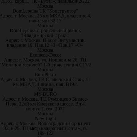
д.165, корп.1, ТК «Бухта», павильон 2G22
Москва
DomLepnina ТК "Конструктор"
Адрес: г. Москва, 25 км МКАД, владение 4,
павильон Б2.17
Москва
DomLepnina строительный рынок
"Владимирский тракт"
Адрес: г. Москва, Шоссе Энтузиастов,
владение 19, Пав.12 «З»/Пав.17 «Ф»
Москва
Ecumena-Decor
Адрес: г. Москва, ул. Пришвина 26, ТЦ
"Миллион мелочей" 1-й этаж, секция С17/2
Москва
EuroPlit.ru
Адрес: г. Москва, ТК Славянский Стан, 41
км МКАД, 1 линия, пав. В19/4
Москва
MY-BURO
Адрес: г. Москва, ТЦ Румянцево Бизнес-
Парк. 22ой км Киевского шоссе. Вл.4
корпус Г, сек. 207Г
Москва
New Light
Адрес: г. Москва, Волгоградский проспект
32, к 25. ТЦ метр квадратный 2 этаж, п.
199-122