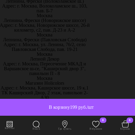
Лепнина, Фрески (Волоколамское ш.)
Адрес: г. Москва, Волоколамское ш., 103,
пав. Б-7
Москва
Лепнина, Фрески (Новорижское шоссе)
Адрес: г. Москва, Новорижское шоссе, 26-й
километр, с2, пав. Д-23 и А-2
Москва
Лепнина, Фрески (Павловская Слобода)
Адрес: г. Москва, ул. Ленина, 76/2, село
Павловская Слобода, пав. 19-21
Москва
Лепной Декор
Адрес: г. Москва, Пересечение МКАД и
Варшавское ш-се, "Каширский двор 3",
павильон П - 8
Москва
Магазин Holicolors
Адрес: г. Москва, Каширское шоссе, 19 к.1
ТК Каширский Двор, 2 этаж, павильон 2-
А30
Москва
Магазин Sherwinstore
В корзину
199 руб./шт
Адрес: г. Москва, Нахимовский проспект,
24, павильон 3, блок 10с, место 130
0
0
Москва
ООО Паркет-Авeню
Каталог
Поиск
Где купить
Избранное
Корзина
Адрес: г. Москва, Ленинградское ш, дом 25.