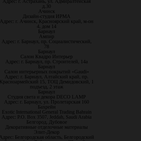
Адрес: г. Астрахань, ул. Адмиралтейская
д.30
Ачинск
Дизайн-студия ИРМА
Адрес: г. Ачинск, Красноярский край, м-он
4, дом 14
Барнаул
Ампир
Адрес: г. Барнаул, пр. Социалистический,
78
Барнаул
Салон Квадро Интерьер
Адрес: г. Барнаул, пр. Строителей, 14а
Барнаул
Салон интерьерных покрытий «Gaudi»
Адрес: г. Барнаул, Алтайский край, пр.
Красноармейский 15, ТОЦ Демидовский, 1
подъезд, 2 этаж
Барнаул
Студия света и декора DECO LAMP
Адрес: г. Барнаул, ул. Пролетарская 160
Бахрейн
Exotic International General Trading Bahrain
Адрес: P.O. Box 3507, Jeddah, Saudi Arabia
Белгород, Дубовое
Декоративные отделочные материалы
Элит-Декор
Адрес: Белгородская область, Белгородский