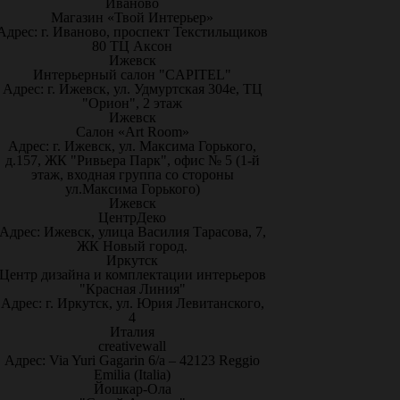
Иваново
Магазин «Твой Интерьер»
Адрес: г. Иваново, проспект Текстильщиков
80 ТЦ Аксон
Ижевск
Интерьерный салон "CAPITEL"
Адрес: г. Ижевск, ул. Удмуртская 304е, ТЦ
"Орион", 2 этаж
Ижевск
Салон «Art Room»
Адрес: г. Ижевск, ул. Максима Горького,
д.157, ЖК "Ривьера Парк", офис № 5 (1-й
этаж, входная группа со стороны
ул.Максима Горького)
Ижевск
ЦентрДеко
Адрес: Ижевск, улица Василия Тарасова, 7,
ЖК Новый город.
Иркутск
Центр дизайна и комплектации интерьеров
"Красная Линия"
Адрес: г. Иркутск, ул. Юрия Левитанского,
4
Италия
creativewall
Адрес: Via Yuri Gagarin 6/a – 42123 Reggio
Emilia (Italia)
Йошкар-Ола