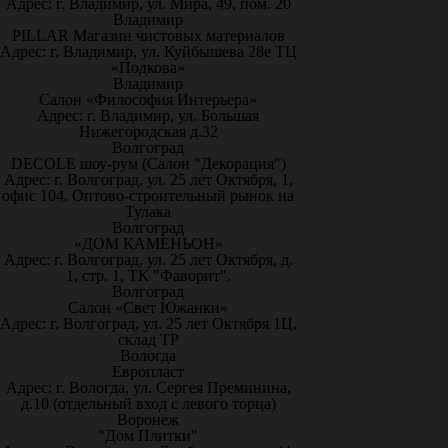
Адрес: г. Владимир, ул. Мира, 49, пом. 20
Владимир
PILLAR Магазин чистовых материалов
Адрес: г. Владимир, ул. Куйбышева 28е ТЦ
«Подкова»
Владимир
Салон «Философия Интерьера»
Адрес: г. Владимир, ул. Большая
Нижегородская д.32
Волгоград
DECOLE шоу-рум (Салон "Декорация")
Адрес: г. Волгоград, ул. 25 лет Октября, 1,
офис 104. Оптово-строительный рынок на
Тулака
Волгоград
«ДОМ КАМЕНЬОН»
Адрес: г. Волгоград, ул. 25 лет Октября, д.
1, стр. 1, ТК "Фаворит".
Волгоград
Салон «Свет Южанки»
Адрес: г. Волгоград, ул. 25 лет Октября 1Ц,
склад ТР
Вологда
Европласт
Адрес: г. Вологда, ул. Сергея Преминина,
д.10 (отдельный вход с левого торца)
Воронеж
"Дом Плитки"