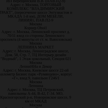
ИП Верещинский В.В. (ПАВ.П2-9)
Адрес: г. Москва, ТОРГОВЫЙ
КОМПЛЕКС "ВЛАДИМИРСКИЙ
ТРАКТ", (пересечение шоссе Энтузиастов и
МКАДА 1-й км), ДОМ МЕБЕЛИ,
ЛИНИЯ1, ПАВ.П2-9
Москва
Корнер Oboi1
Адрес: г. Москва, Ленинский проспект д.
70/11 вход со стороны Ленинского
проспекта (4 минуты от ст. м. Вавиловская)
Москва
ЛЕПНИНА МАРКЕТ
Адрес: г. Москва, Ленинградское шоссе,
Дом. 58, Стр. 7, ТЦ Интерьер дизайн
"Водный", 1 Этаж цокольный, Секция 021
Москва
ЛепниННа и Декор
Адрес: г. Москва, Киевское шоссе 22-ой
километр Бизнес парк «Румянцево», корпус
«Г», вход 9, павильон Г246/1
Москва
Лепнина
Адрес: г. Москва, ТЦ Петровский,
павильоны А-44, В-42, Г-34. МО,
Красногорский р-н, Новорижское шоссе, 9
км от МКАД
Москва