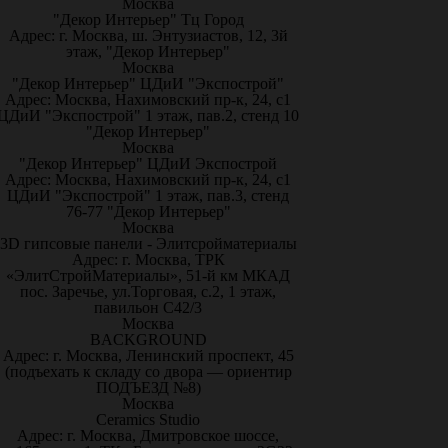
Москва
"Декор Интерьер" Тц Город
Адрес: г. Москва, ш. Энтузиастов, 12, 3й
этаж, "Декор Интерьер"
Москва
"Декор Интерьер" ЦДиИ "Экспострой"
Адрес: Москва, Нахимовский пр-к, 24, с1
ЦДиИ "Экспострой" 1 этаж, пав.2, стенд 10
"Декор Интерьер"
Москва
"Декор Интерьер" ЦДиИ Экспострой
Адрес: Москва, Нахимовский пр-к, 24, с1
ЦДиИ "Экспострой" 1 этаж, пав.3, стенд
76-77 "Декор Интерьер"
Москва
3D гипсовые панели - Элитсройматериалы
Адрес: г. Москва, ТРК
«ЭлитСтройМатериалы», 51-й км МКАД
пос. Заречье, ул.Торговая, с.2, 1 этаж,
павильон С42/3
Москва
BACKGROUND
Адрес: г. Москва, Ленинский проспект, 45
(подъехать к складу со двора — ориентир
ПОДЪЕЗД №8)
Москва
Ceramics Studio
Адрес: г. Москва, Дмитровское шоссе,