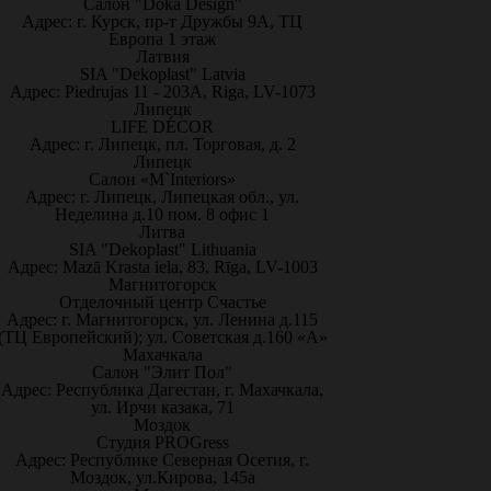
Салон "Doka Design"
Адрес: г. Курск, пр-т Дружбы 9А, ТЦ
Европа 1 этаж
Латвия
SIA "Dekoplast" Latvia
Адрес: Piedrujas 11 - 203A, Riga, LV-1073
Липецк
LIFE DÉCOR
Адрес: г. Липецк, пл. Торговая, д. 2
Липецк
Салон «M`Interiors»
Адрес: г. Липецк, Липецкая обл., ул.
Неделина д.10 пом. 8 офис 1
Литва
SIA "Dekoplast" Lithuania
Адрес: Mazā Krasta iela, 83, Rīga, LV-1003
Магнитогорск
Отделочный центр Счастье
Адрес: г. Магнитогорск, ул. Ленина д.115
(ТЦ Европейский); ул. Советская д.160 «А»
Махачкала
Салон "Элит Пол"
Адрес: Республика Дагестан, г. Махачкала,
ул. Ирчи казака, 71
Моздок
Студия PROGress
Адрес: Республике Северная Осетия, г.
Моздок, ул.Кирова, 145а