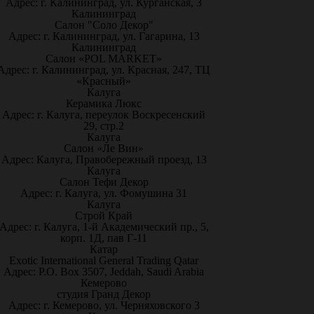
Адрес: г. Калининград, ул. Курганская, 3
Калининград
Салон "Соло Декор"
Адрес: г. Калининград, ул. Гагарина, 13
Калининград
Салон «POL MARKET»
Адрес: г. Калининград, ул. Красная, 247, ТЦ
«Красный»
Калуга
Керамика Люкс
Адрес: г. Калуга, переулок Воскресенский
29, стр.2
Калуга
Салон «Ле Вин»
Адрес: Калуга, Правобережный проезд, 13
Калуга
Салон Тефи Декор
Адрес: г. Калуга, ул. Фомушина 31
Калуга
Строй Край
Адрес: г. Калуга, 1-й Академический пр., 5,
корп. 1Д, пав Г-11
Катар
Exotic International General Trading Qatar
Адрес: P.O. Box 3507, Jeddah, Saudi Arabia
Кемерово
студия Гранд Декор
Адрес: г. Кемерово, ул. Черняховского 3