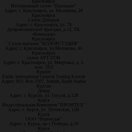
Красноярск
Интерьерный салон "Палладио"
Адрес: г. Красноярск, ул. Молокова, 28
Красноярск
Салон Декорум
Адрес: г. Красноярск, ул. 78
Добровольческой бригады, д.12, ТК
«Командор»
Красноярск
Салон-магазин "КОЛОРСТУДИЯ"
Адрес: г. Красноярск, ул.Молокова, 40
Красноярск
салон АРТ-ТОН
Адрес: г. Красноярск, ул. Маерчака, д. 1,
пом. 19/2
Кувейт
Exotic International General Trading Kuwait
Адрес: P.O. Box 3507, Jeddah, Saudi Arabia
Курган
Декор
Адрес: г. Курган, ул. Гоголя, д.128
Курск
Индустриальная Компания "ПРОМТЕХ"
Адрес: г. Курск, ул. Литовская, 12В
Курск
ООО "Вернисаж"
Адрес: г. Курск, пр-т Победы, д.10
Курск