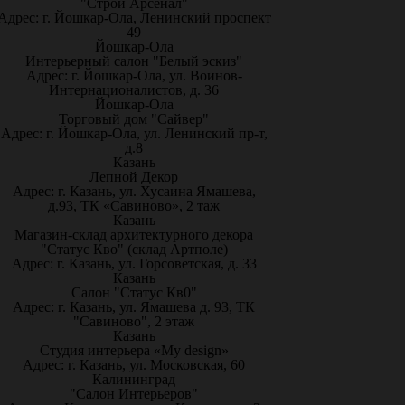
"Строй Арсенал"
Адрес: г. Йошкар-Ола, Ленинский проспект
49
Йошкар-Ола
Интерьерный салон "Белый эскиз"
Адрес: г. Йошкар-Ола, ул. Воинов-
Интернационалистов, д. 36
Йошкар-Ола
Торговый дом "Сайвер"
Адрес: г. Йошкар-Ола, ул. Ленинский пр-т,
д.8
Казань
Лепной Декор
Адрес: г. Казань, ул. Хусаина Ямашева,
д.93, ТК «Савиново», 2 таж
Казань
Магазин-склад архитектурного декора
"Статус Кво" (склад Артполе)
Адрес: г. Казань, ул. Горсоветская, д. 33
Казань
Салон "Статус Кв0"
Адрес: г. Казань, ул. Ямашева д. 93, ТК
"Савиново", 2 этаж
Казань
Студия интерьера «My design»
Адрес: г. Казань, ул. Московская, 60
Калининград
"Салон Интерьеров"