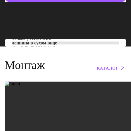
Только у
ARTPOLE
лепнина в сухом виде
Тел:
8 (800) 101-53-00
Монтаж
КАТАЛОГ