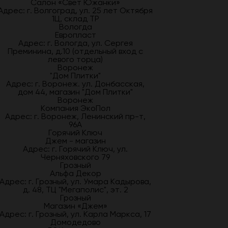
Салон «Свет Южанки»
Адрес: г. Волгоград, ул. 25 лет Октября
1Ц, склад ТР
Вологда
Европласт
Адрес: г. Вологда, ул. Сергея
Преминина, д.10 (отдельный вход с
левого торца)
Воронеж
"Дом Плитки"
Адрес: г. Воронеж. ул. Донбасская,
дом 44, магазин "Дом Плитки"
Воронеж
Компания ЭкоПол
Адрес: г. Воронеж, Ленинский пр-т,
96А
Горячий Ключ
Джем - магазин
Адрес: г. Горячий Ключ, ул.
Черняховского 79
Грозный
Альфа Декор
Адрес: г. Грозный, ул. Умара Кадырова,
д. 48, ТЦ "Мегаполис", эт. 2
Грозный
Магазин «Джем»
Адрес: г. Грозный, ул. Карла Маркса, 17
Домодедово