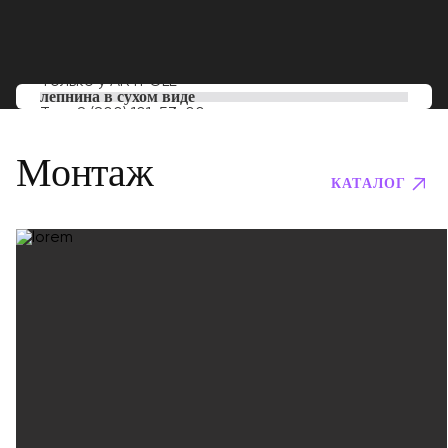
Только у
ARTPOLE
лепнина в сухом виде
Тел:
8 (800) 101-53-00
Монтаж
КАТАЛОГ