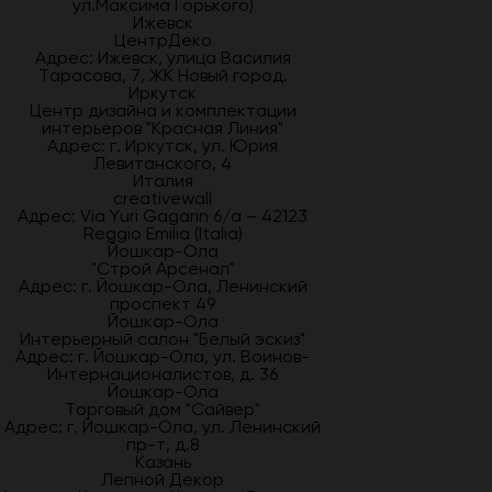
ул.Максима Горького)
Ижевск
ЦентрДеко
Адрес: Ижевск, улица Василия
Тарасова, 7, ЖК Новый город.
Иркутск
Центр дизайна и комплектации
интерьеров "Красная Линия"
Адрес: г. Иркутск, ул. Юрия
Левитанского, 4
Италия
creativewall
Адрес: Via Yuri Gagarin 6/a – 42123
Reggio Emilia (Italia)
Йошкар-Ола
"Строй Арсенал"
Адрес: г. Йошкар-Ола, Ленинский
проспект 49
Йошкар-Ола
Интерьерный салон "Белый эскиз"
Адрес: г. Йошкар-Ола, ул. Воинов-
Интернационалистов, д. 36
Йошкар-Ола
Торговый дом "Сайвер"
Адрес: г. Йошкар-Ола, ул. Ленинский
пр-т, д.8
Казань
Лепной Декор