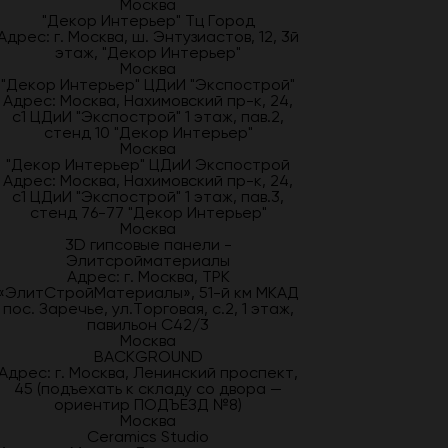
Москва
"Декор Интерьер" Тц Город
Адрес: г. Москва, ш. Энтузиастов, 12, 3й
этаж, "Декор Интерьер"
Москва
"Декор Интерьер" ЦДиИ "Экспострой"
Адрес: Москва, Нахимовский пр-к, 24,
с1 ЦДиИ "Экспострой" 1 этаж, пав.2,
стенд 10 "Декор Интерьер"
Москва
"Декор Интерьер" ЦДиИ Экспострой
Адрес: Москва, Нахимовский пр-к, 24,
с1 ЦДиИ "Экспострой" 1 этаж, пав.3,
стенд 76-77 "Декор Интерьер"
Москва
3D гипсовые панели -
Элитсройматериалы
Адрес: г. Москва, ТРК
«ЭлитСтройМатериалы», 51-й км МКАД
пос. Заречье, ул.Торговая, с.2, 1 этаж,
павильон С42/3
Москва
BACKGROUND
Адрес: г. Москва, Ленинский проспект,
45 (подъехать к складу со двора —
ориентир ПОДЪЕЗД №8)
Москва
Ceramics Studio