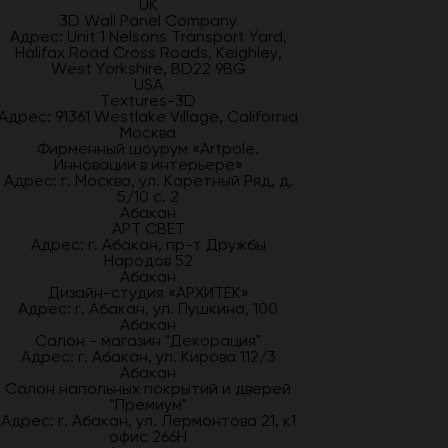
UK
3D Wall Panel Company
Адрес: Unit 1 Nelsons Transport Yard,
Halifax Road Cross Roads, Keighley,
West Yorkshire, BD22 9BG
USA
Textures-3D
Адрес: 91361 Westlake Village, California
Москва
Фирменный шоурум «Artpole.
Инновации в интерьере»
Адрес: г. Москва, ул. Каретный Ряд, д.
5/10 с. 2
Абакан
АРТ СВЕТ
Адрес: г. Абакан, пр-т Дружбы
Народов 52
Абакан
Дизайн-студия «АРХИТЕК»
Адрес: г. Абакан, ул. Пушкина, 100
Абакан
Салон - магазин "Декорация"
Адрес: г. Абакан, ул. Кирова 112/3
Абакан
Салон напольных покрытий и дверей
"Премиум"
Адрес: г. Абакан, ул. Лермонтова 21, к1
офис 266Н