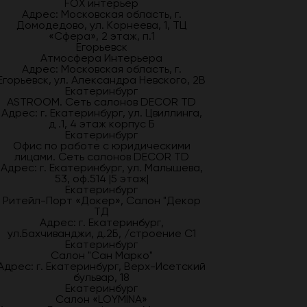
FOX интерьер
Адрес: Московская область, г.
Домодедово, ул. Корнеева, 1, ТЦ
«Сфера», 2 этаж, п.1
Егорьевск
Атмосфера Интерьера
Адрес: Московская область, г.
Егорьевск, ул. Александра Невского, 2В
Екатеринбург
ASTROOM. Сеть салонов DECOR TD
Адрес: г. Екатеринбург, ул. Цвиллинга,
д .1, 4 этаж корпус Б
Екатеринбург
Офис по работе с юридическими
лицами. Сеть салонов DECOR TD
Адрес: г. Екатеринбург, ул. Малышева,
53, оф.514 |5 этаж|
Екатеринбург
Ритейл-Порт «Докер», Салон "Декор
ТД
Адрес: г. Екатеринбург,
ул.Бахчиванджи, д.2Б, /строение С1
Екатеринбург
Салон "Сан Марко"
Адрес: г. Екатеринбург, Верх-Исетский
бульвар, 18
Екатеринбург
Салон «LOYMINA»