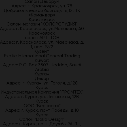
Салон Декорум
Адрес: г. Красноярск, ул. 78
Добровольческой бригады, д.12, ТК
«Командор»
Красноярск
Салон-магазин "КОЛОРСТУДИЯ"
Адрес: г. Красноярск, ул.Молокова, 40
Красноярск
салон АРТ-ТОН
Адрес: г. Красноярск, ул. Маерчака, д.
1, пом. 19/2
Кувейт
Exotic International General Trading
Kuwait
Адрес: P.O. Box 3507, Jeddah, Saudi
Arabia
Курган
Декор
Адрес: г. Курган, ул. Гоголя, д.128
Курск
Индустриальная Компания "ПРОМТЕХ"
Адрес: г. Курск, ул. Литовская, 12В
Курск
ООО "Вернисаж"
Адрес: г. Курск, пр-т Победы, д.10
Курск
Салон "Doka Design"
Адрес: г. Курск, пр-т Дружбы 9А, ТЦ