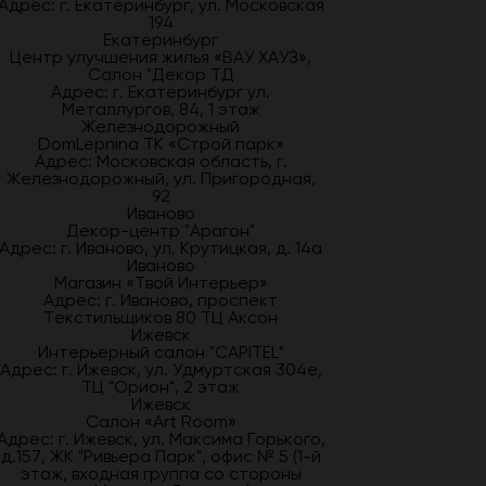
Адрес: г. Екатеринбург, ул. Московская
194
Екатеринбург
Центр улучшения жилья «ВАУ ХАУЗ»,
Салон "Декор ТД
Адрес: г. Екатеринбург ул.
Металлургов, 84, 1 этаж
Железнодорожный
DomLepnina ТК «Строй парк»
Адрес: Московская область, г.
Железнодорожный, ул. Пригородная,
92
Иваново
Декор-центр "Арагон"
Адрес: г. Иваново, ул. Крутицкая, д. 14а
Иваново
Магазин «Твой Интерьер»
Адрес: г. Иваново, проспект
Текстильщиков 80 ТЦ Аксон
Ижевск
Интерьерный салон "CAPITEL"
Адрес: г. Ижевск, ул. Удмуртская 304е,
ТЦ "Орион", 2 этаж
Ижевск
Салон «Art Room»
Адрес: г. Ижевск, ул. Максима Горького,
д.157, ЖК "Ривьера Парк", офис № 5 (1-й
этаж, входная группа со стороны