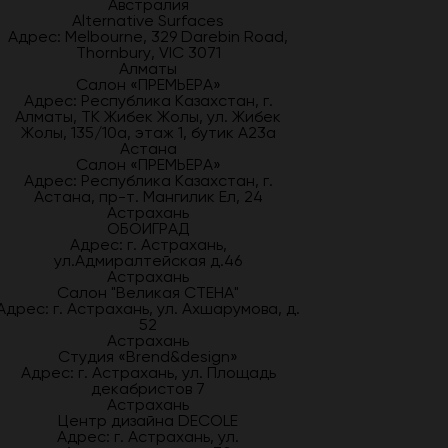
Австралия
Alternative Surfaces
Адрес: Melbourne, 329 Darebin Road,
Thornbury, VIC 3071
Алматы
Салон «ПРЕМЬЕРА»
Адрес: Республика Казахстан, г.
Алматы, ТК Жибек Жолы, ул. Жибек
Жолы, 135/10а, этаж 1, бутик А23а
Астана
Салон «ПРЕМЬЕРА»
Адрес: Республика Казахстан, г.
Астана, пр-т. Мангилик Ел, 24
Астрахань
ОБОИГРАД
Адрес: г. Астрахань,
ул.Адмиралтейская д.46
Астрахань
Салон "Великая СТЕНА"
Адрес: г. Астрахань, ул. Ахшарумова, д.
52
Астрахань
Студия «Brend&design»
Адрес: г. Астрахань, ул. Площадь
декабристов 7
Астрахань
Центр дизайна DECOLE
Адрес: г. Астрахань, ул.