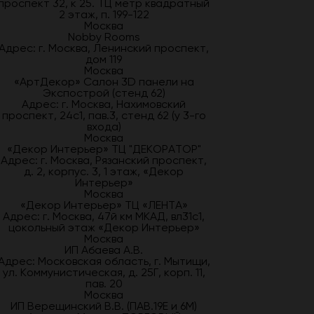
проспект 32, к 25. ТЦ метр квадратный
2 этаж, п. 199-122
Москва
Nobby Rooms
Адрес: г. Москва, Ленинский проспект,
дом 119
Москва
«АртДекор» Салон 3D панели на
Экспострой (стенд 62)
Адрес: г. Москва, Нахимовский
проспект, 24с1, пав.3, стенд 62 (у 3-го
входа)
Москва
«Декор Интерьер» ТЦ "ДЕКОРАТОР"
Адрес: г. Москва, Рязанский проспект,
д. 2, корпус. 3, 1 этаж, «Декор
Интерьер»
Москва
«Декор Интерьер» ТЦ «ЛЕНТА»
Адрес: г. Москва, 47й км МКАД, вл31с1,
цокольный этаж «Декор Интерьер»
Москва
ИП Абаева А.В.
Адрес: Московская область, г. Мытищи,
ул. Коммунистическая, д. 25Г, корп. 11,
пав. 20
Москва
ИП Верещинский В.В. (ПАВ.19Е и 6М)