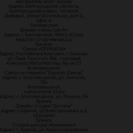
материалы Элит-Декор
Адрес: Белгородская область,
Белгородский район, посёлок
Дубовое, улица Шоссейная, дом 2,
офис 6.
Белоярский
Дизайн-салон Lidi Art
Адрес: г. Белоярский, ХМАО-Югра,
квартал Спортивный,д.4
Бишкек
Салон «ПРЕМЬЕРА»
Адрес: Республика Киргизия, г. Бишкек,
ул. Льва Толстого 36к, торговый
комплекс Мега Мастер, бутик Г3
Благовещенск
Салон интерьера "Буржуа-Декор"
Адрес: г. Благовещенск, ул. Зейская,
134
Благовещенск
салон Home Story
Адрес: г. Благовещенск, ул. Мухина, 94
Брянск
Дизайн-студия "Детали"
Адрес: г.Брянск, ул Войстроченко д.6
«Детали»
Брянск
Студия декора «Хамелеон»
Адрес: г. Брянск, ул. Красноармейская