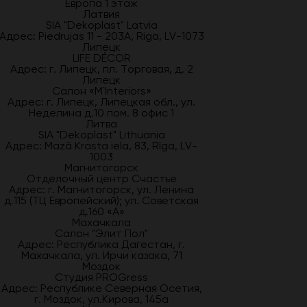
Европа 1 этаж
Латвия
SIA "Dekoplast" Latvia
Адрес: Piedrujas 11 - 203A, Riga, LV-1073
Липецк
LIFE DÉCOR
Адрес: г. Липецк, пл. Торговая, д. 2
Липецк
Салон «M`Interiors»
Адрес: г. Липецк, Липецкая обл., ул.
Неделина д.10 пом. 8 офис 1
Литва
SIA "Dekoplast" Lithuania
Адрес: Mazā Krasta iela, 83, Rīga, LV-
1003
Магнитогорск
Отделочный центр Счастье
Адрес: г. Магнитогорск, ул. Ленина
д.115 (ТЦ Европейский); ул. Советская
д.160 «А»
Махачкала
Салон "Элит Пол"
Адрес: Республика Дагестан, г.
Махачкала, ул. Ирчи казака, 71
Моздок
Студия PROGress
Адрес: Республике Северная Осетия,
г. Моздок, ул.Кирова, 145а