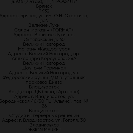
д.93б (2 этаж), ТЦ "ПРОФИЛЬ"
Брянск
ТК32
Адрес: г. Брянск, ул. им. О.Н. Строкина,
д.2.
Великие Луки
Салон-магазин «FORMAT»
Адрес: г. Великие Луки, пр.
Октябрьский д. 60
Великий Новгород
Магазин «Квадратура»
Адрес: г. Великий Новгород, пр.
Александра Корсунова, 28А
Великий Новгород
Шоу-рум Терминал
Адрес: г. Великий Новгород ул.
Федоровский ручей 2/13 внутренняя
парковка Диеза
Владивосток
АртДекор-ДВ (склад Артполе)
Адрес: г. Владивосток, ул.
Бородинская 46/50 ТЦ "Альянс", пав. №
26
Владивосток
Студия интерьерных решений
Адрес: г. Владивосток, ул. Гоголя, 30
Владикавказ
DESIGN MARKET