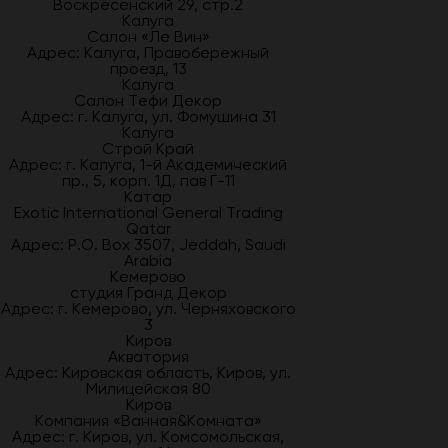
Воскресенский 29, стр.2
Калуга
Салон «Ле Вин»
Адрес: Калуга, Правобережный
проезд, 13
Калуга
Салон Тефи Декор
Адрес: г. Калуга, ул. Фомушина 31
Калуга
Строй Край
Адрес: г. Калуга, 1-й Академический
пр., 5, корп. 1Д, пав Г-11
Катар
Exotic International General Trading
Qatar
Адрес: P.O. Box 3507, Jeddah, Saudi
Arabia
Кемерово
студия Гранд Декор
Адрес: г. Кемерово, ул. Черняховского
3
Киров
Акватория
Адрес: Кировская область, Киров, ул.
Милицейская 80
Киров
Компания «Ванная&Комната»
Адрес: г. Киров, ул. Комсомольская,