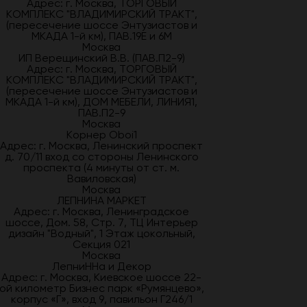
Адрес: г. Москва, ТОРГОВЫЙ
КОМПЛЕКС "ВЛАДИМИРСКИЙ ТРАКТ",
(пересечение шоссе Энтузиастов и
МКАДА 1-й км), ПАВ.19Е и 6М
Москва
ИП Верещинский В.В. (ПАВ.П2-9)
Адрес: г. Москва, ТОРГОВЫЙ
КОМПЛЕКС "ВЛАДИМИРСКИЙ ТРАКТ",
(пересечение шоссе Энтузиастов и
МКАДА 1-й км), ДОМ МЕБЕЛИ, ЛИНИЯ1,
ПАВ.П2-9
Москва
Корнер Oboi1
Адрес: г. Москва, Ленинский проспект
д. 70/11 вход со стороны Ленинского
проспекта (4 минуты от ст. м.
Вавиловская)
Москва
ЛЕПНИНА МАРКЕТ
Адрес: г. Москва, Ленинградское
шоссе, Дом. 58, Стр. 7, ТЦ Интерьер
дизайн "Водный", 1 Этаж цокольный,
Секция 021
Москва
ЛепниННа и Декор
Адрес: г. Москва, Киевское шоссе 22-
ой километр Бизнес парк «Румянцево»,
корпус «Г», вход 9, павильон Г246/1