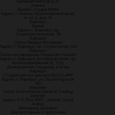
Адмиралтейская д.30
Ачинск
Дизайн-студия ИРМА
Адрес: г. Ачинск, Красноярский край,
м-он 4, дом 14
Барнаул
Ампир
Адрес: г. Барнаул, пр.
Социалистический, 78
Барнаул
Салон Квадро Интерьер
Адрес: г. Барнаул, пр. Строителей, 14а
Барнаул
Салон интерьерных покрытий «Gaudi»
Адрес: г. Барнаул, Алтайский край, пр.
Красноармейский 15, ТОЦ
Демидовский, 1 подъезд, 2 этаж
Барнаул
Студия света и декора DECO LAMP
Адрес: г. Барнаул, ул. Пролетарская
160
Бахрейн
Exotic International General Trading
Bahrain
Адрес: P.O. Box 3507, Jeddah, Saudi
Arabia
Белгород, Дубовое
Декоративные отделочные