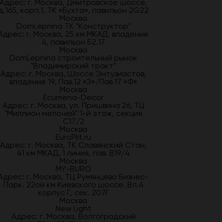
Адрес: г. Москва, Дмитровское шоссе,
д.165, корп.1, ТК «Бухта», павильон 2G22
Москва
DomLepnina ТК "Конструктор"
Адрес: г. Москва, 25 км МКАД, владение
4, павильон Б2.17
Москва
DomLepnina строительный рынок
"Владимирский тракт"
Адрес: г. Москва, Шоссе Энтузиастов,
владение 19, Пав.12 «З»/Пав.17 «Ф»
Москва
Ecumena-Decor
Адрес: г. Москва, ул. Пришвина 26, ТЦ
"Миллион мелочей" 1-й этаж, секция
С17/2
Москва
EuroPlit.ru
Адрес: г. Москва, ТК Славянский Стан,
41 км МКАД, 1 линия, пав. В19/4
Москва
MY-BURO
Адрес: г. Москва, ТЦ Румянцево Бизнес-
Парк. 22ой км Киевского шоссе. Вл.4
корпус Г, сек. 207Г
Москва
New Light
Адрес: г. Москва, Волгоградский