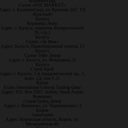
Калининград
Салон «POL MARKET»
Адрес: г. Калининград, ул. Красная, 247, ТЦ
«Красный»
Калуга
Керамика Люкс
Адрес: г. Калуга, переулок Воскресенский
29, стр.2
Калуга
Салон «Ле Вин»
Адрес: Калуга, Правобережный проезд, 13
Калуга
Салон Тефи Декор
Адрес: г. Калуга, ул. Фомушина 31
Калуга
Строй Край
Адрес: г. Калуга, 1-й Академический пр., 5,
корп. 1Д, пав Г-11
Катар
Exotic International General Trading Qatar
Адрес: P.O. Box 3507, Jeddah, Saudi Arabia
Кемерово
студия Гранд Декор
Адрес: г. Кемерово, ул. Черняховского 3
Киров
Акватория
Адрес: Кировская область, Киров, ул.
Милицейская 80