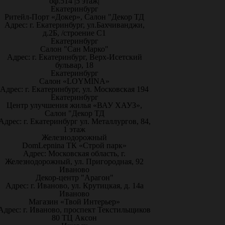
оф.514 |5 этаж|
Екатеринбург
Ритейл-Порт «Докер», Салон "Декор ТД
Адрес: г. Екатеринбург, ул.Бахчиванджи,
д.2Б, /строение С1
Екатеринбург
Салон "Сан Марко"
Адрес: г. Екатеринбург, Верх-Исетский
бульвар, 18
Екатеринбург
Салон «LOYMINA»
Адрес: г. Екатеринбург, ул. Московская 194
Екатеринбург
Центр улучшения жилья «ВАУ ХАУЗ»,
Салон "Декор ТД
Адрес: г. Екатеринбург ул. Металлургов, 84,
1 этаж
Железнодорожный
DomLepnina ТК «Строй парк»
Адрес: Московская область, г.
Железнодорожный, ул. Пригородная, 92
Иваново
Декор-центр "Арагон"
Адрес: г. Иваново, ул. Крутицкая, д. 14а
Иваново
Магазин «Твой Интерьер»
Адрес: г. Иваново, проспект Текстильщиков
80 ТЦ Аксон