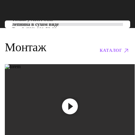
Только у
ARTPOLE
лепнина в сухом виде
Тел:
8 (800) 101-53-00
Монтаж
КАТАЛОГ