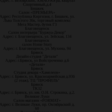
Адрес: г. Белоярский, ХМАО-Югра, квартал
Спортивный,д.4
Бишкек
Салон «ПРЕМЬЕРА»
Адрес: Республика Киргизия, г. Бишкек, ул.
Льва Толстого 36к, торговый комплекс
Мега Мастер, бутик Г3
Благовещенск
Салон интерьера "Буржуа-Декор"
Адрес: г. Благовещенск, ул. Зейская, 134
Благовещенск
салон Home Story
Адрес: г. Благовещенск, ул. Мухина, 94
Брянск
Дизайн-студия "Детали"
Адрес: г.Брянск, ул Войстроченко д.6
«Детали»
Брянск
Студия декора «Хамелеон»
Адрес: г. Брянск, ул. Красноармейская д.93б
(2 этаж), ТЦ "ПРОФИЛЬ"
Брянск
ТК32
Адрес: г. Брянск, ул. им. О.Н. Строкина, д.2.
Великие Луки
Салон-магазин «FORMAT»
Адрес: г. Великие Луки, пр. Октябрьский д.
60