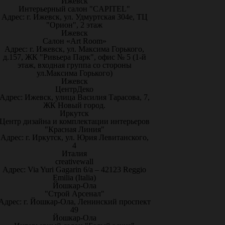
Ижевск
Интерьерный салон "CAPITEL"
Адрес: г. Ижевск, ул. Удмуртская 304е, ТЦ
"Орион", 2 этаж
Ижевск
Салон «Art Room»
Адрес: г. Ижевск, ул. Максима Горького,
д.157, ЖК "Ривьера Парк", офис № 5 (1-й
этаж, входная группа со стороны
ул.Максима Горького)
Ижевск
ЦентрДеко
Адрес: Ижевск, улица Василия Тарасова, 7,
ЖК Новый город.
Иркутск
Центр дизайна и комплектации интерьеров
"Красная Линия"
Адрес: г. Иркутск, ул. Юрия Левитанского,
4
Италия
creativewall
Адрес: Via Yuri Gagarin 6/a – 42123 Reggio
Emilia (Italia)
Йошкар-Ола
"Строй Арсенал"
Адрес: г. Йошкар-Ола, Ленинский проспект
49
Йошкар-Ола