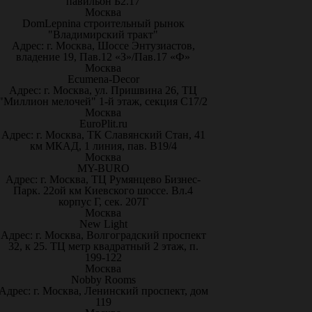
павильон Б2.17
Москва
DomLepnina строительный рынок
"Владимирский тракт"
Адрес: г. Москва, Шоссе Энтузиастов,
владение 19, Пав.12 «З»/Пав.17 «Ф»
Москва
Ecumena-Decor
Адрес: г. Москва, ул. Пришвина 26, ТЦ
"Миллион мелочей" 1-й этаж, секция С17/2
Москва
EuroPlit.ru
Адрес: г. Москва, ТК Славянский Стан, 41
км МКАД, 1 линия, пав. В19/4
Москва
MY-BURO
Адрес: г. Москва, ТЦ Румянцево Бизнес-
Парк. 22ой км Киевского шоссе. Вл.4
корпус Г, сек. 207Г
Москва
New Light
Адрес: г. Москва, Волгоградский проспект
32, к 25. ТЦ метр квадратный 2 этаж, п.
199-122
Москва
Nobby Rooms
Адрес: г. Москва, Ленинский проспект, дом
119