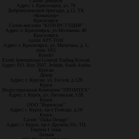
Салон Декорум
Адрес: г. Красноярск, ул. 78
Добровольческой бригады, д.12, ТК
«Командор»
Красноярск
Салон-магазин "КОЛОРСТУДИЯ"
Адрес: г. Красноярск, ул.Молокова, 40
Красноярск
салон АРТ-ТОН
Адрес: г. Красноярск, ул. Маерчака, д. 1,
пом. 19/2
Кувейт
Exotic International General Trading Kuwait
Адрес: P.O. Box 3507, Jeddah, Saudi Arabia
Курган
Декор
Адрес: г. Курган, ул. Гоголя, д.128
Курск
Индустриальная Компания "ПРОМТЕХ"
Адрес: г. Курск, ул. Литовская, 12В
Курск
ООО "Вернисаж"
Адрес: г. Курск, пр-т Победы, д.10
Курск
Салон "Doka Design"
Адрес: г. Курск, пр-т Дружбы 9А, ТЦ
Европа 1 этаж
Латвия