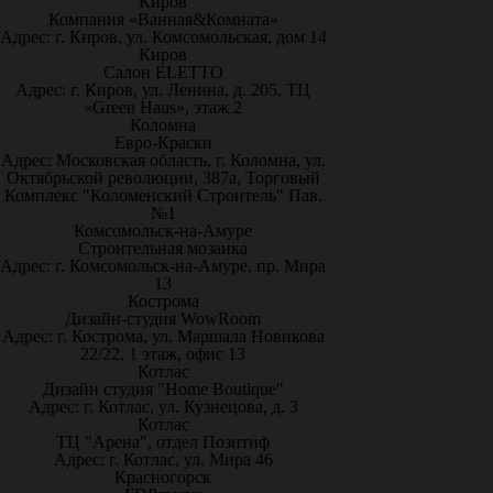
Киров
Компания «Ванная&Комната»
Адрес: г. Киров, ул. Комсомольская, дом 14
Киров
Салон ELETTO
Адрес: г. Киров, ул. Ленина, д. 205, ТЦ
«Green Haus», этаж 2
Коломна
Евро-Краски
Адрес: Московская область, г. Коломна, ул.
Октябрьской революции, 387а, Торговый
Комплекс "Коломенский Строитель" Пав.
№1
Комсомольск-на-Амуре
Строительная мозаика
Адрес: г. Комсомольск-на-Амуре, пр. Мира
13
Кострома
Дизайн-студия WowRoom
Адрес: г. Кострома, ул. Маршала Новикова
22/22, 1 этаж, офис 13
Котлас
Дизайн студия "Home Boutique"
Адрес: г. Котлас, ул. Кузнецова, д. 3
Котлас
ТЦ "Арена", отдел Позитиф
Адрес: г. Котлас, ул. Мира 46
Красногорск