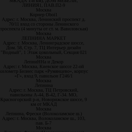
МКАДА 1-й км), ДОМ МЕБЕЛИ,
ЛИНИЯ1, ПАВ.П2-9
Москва
Корнер Oboi1
Адрес: г. Москва, Ленинский проспект д.
70/11 вход со стороны Ленинского
проспекта (4 минуты от ст. м. Вавиловская)
Москва
ЛЕПНИНА МАРКЕТ
Адрес: г. Москва, Ленинградское шоссе,
Дом. 58, Стр. 7, ТЦ Интерьер дизайн
"Водный", 1 Этаж цокольный, Секция 021
Москва
ЛепниННа и Декор
Адрес: г. Москва, Киевское шоссе 22-ой
километр Бизнес парк «Румянцево», корпус
«Г», вход 9, павильон Г246/1
Москва
Лепнина
Адрес: г. Москва, ТЦ Петровский,
павильоны А-44, В-42, Г-34. МО,
Красногорский р-н, Новорижское шоссе, 9
км от МКАД
Москва
Лепнина, Фрески (Волоколамское ш.)
Адрес: г. Москва, Волоколамское ш., 103,
пав. Б-7
Москва