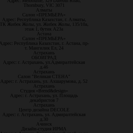
Адрес: Melbourne, 329 Darebin Road,
Thornbury, VIC 3071
Алматы
Салон «ПРЕМЬЕРА»
Адрес: Республика Казахстан, г. Алматы,
ТК Жибек Жолы, ул. Жибек Жолы, 135/10а,
этаж 1, бутик А23а
Астана
Салон «ПРЕМЬЕРА»
Адрес: Республика Казахстан, г. Астана, пр-
т. Мангилик Ел, 24
Астрахань
ОБОИГРАД
Адрес: г. Астрахань, ул.Адмиралтейская
д.46
Астрахань
Салон "Великая СТЕНА"
Адрес: г. Астрахань, ул. Ахшарумова, д. 52
Астрахань
Студия «Brend&design»
Адрес: г. Астрахань, ул. Площадь
декабристов 7
Астрахань
Центр дизайна DECOLE
Адрес: г. Астрахань, ул. Адмиралтейская
д.30
Ачинск
Дизайн-студия ИРМА