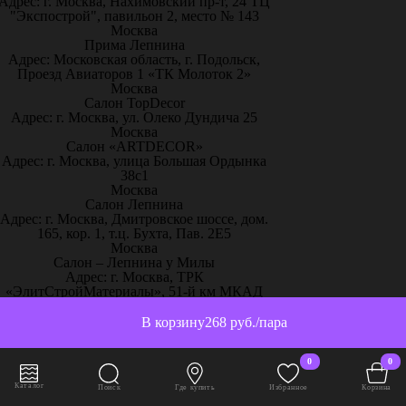
Адрес: г. Москва, Нахимовский пр-т, 24 ТЦ
"Экспострой", павильон 2, место № 143
Москва
Прима Лепнина
Адрес: Московская область, г. Подольск,
Проезд Авиаторов 1 «ТК Молоток 2»
Москва
Салон TopDecor
Адрес: г. Москва, ул. Олеко Дундича 25
Москва
Салон «ARTDECOR»
Адрес: г. Москва, улица Большая Ордынка
38с1
Москва
Салон Лепнина
Адрес: г. Москва, Дмитровское шоссе, дом.
165, кор. 1, т.ц. Бухта, Пав. 2Е5
Москва
Салон – Лепнина у Милы
Адрес: г. Москва, ТРК
«ЭлитСтройМатериалы», 51-й км МКАД
пос. Заречье, ул.Торговая, с.2, 1 этаж,
павильон С13
В корзину
268 руб./пара
Москва
Творческий дом «Красота и уют»
0
0
Адрес: г. Москва, ул. Рябиновая, 41, ЭДЦ
Madex (2 этаж прямо от эскалатора эксп. 2-
Каталог
Поиск
Где купить
Избранное
Корзина
27, 2-28)