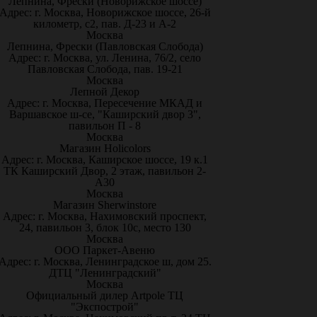
Лепнина, Фрески (Новорижское шоссе)
Адрес: г. Москва, Новорижское шоссе, 26-й
километр, с2, пав. Д-23 и А-2
Москва
Лепнина, Фрески (Павловская Слобода)
Адрес: г. Москва, ул. Ленина, 76/2, село
Павловская Слобода, пав. 19-21
Москва
Лепной Декор
Адрес: г. Москва, Пересечение МКАД и
Варшавское ш-се, "Каширский двор 3",
павильон П - 8
Москва
Магазин Holicolors
Адрес: г. Москва, Каширское шоссе, 19 к.1
ТК Каширский Двор, 2 этаж, павильон 2-
А30
Москва
Магазин Sherwinstore
Адрес: г. Москва, Нахимовский проспект,
24, павильон 3, блок 10с, место 130
Москва
ООО Паркет-Авeню
Адрес: г. Москва, Ленинградское ш, дом 25.
ДТЦ "Ленинградский"
Москва
Официальный дилер Artpole ТЦ
"Экспострой"