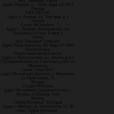
SIA "Dekoplast" Latvia
Адрес: Piedrujas 11 - 203A, Riga, LV-1073
Липецк
LIFE DÉCOR
Адрес: г. Липецк, пл. Торговая, д. 2
Липецк
Салон «M`Interiors»
Адрес: г. Липецк, Липецкая обл., ул.
Неделина д.10 пом. 8 офис 1
Литва
SIA "Dekoplast" Lithuania
Адрес: Mazā Krasta iela, 83, Rīga, LV-1003
Магнитогорск
Отделочный центр Счастье
Адрес: г. Магнитогорск, ул. Ленина д.115
(ТЦ Европейский); ул. Советская д.160 «А»
Махачкала
Салон "Элит Пол"
Адрес: Республика Дагестан, г. Махачкала,
ул. Ирчи казака, 71
Моздок
Студия PROGress
Адрес: Республике Северная Осетия, г.
Моздок, ул.Кирова, 145а
Москва
"Декор Интерьер" Тц Город
Адрес: г. Москва, ш. Энтузиастов, 12, 3й
этаж, "Декор Интерьер"