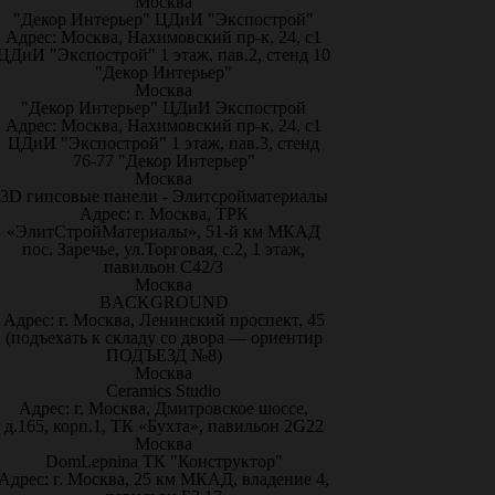
Москва
"Декор Интерьер" ЦДиИ "Экспострой"
Адрес: Москва, Нахимовский пр-к, 24, с1
ЦДиИ "Экспострой" 1 этаж, пав.2, стенд 10
"Декор Интерьер"
Москва
"Декор Интерьер" ЦДиИ Экспострой
Адрес: Москва, Нахимовский пр-к, 24, с1
ЦДиИ "Экспострой" 1 этаж, пав.3, стенд
76-77 "Декор Интерьер"
Москва
3D гипсовые панели - Элитсройматериалы
Адрес: г. Москва, ТРК
«ЭлитСтройМатериалы», 51-й км МКАД
пос. Заречье, ул.Торговая, с.2, 1 этаж,
павильон С42/3
Москва
BACKGROUND
Адрес: г. Москва, Ленинский проспект, 45
(подъехать к складу со двора — ориентир
ПОДЪЕЗД №8)
Москва
Ceramics Studio
Адрес: г. Москва, Дмитровское шоссе,
д.165, корп.1, ТК «Бухта», павильон 2G22
Москва
DomLepnina ТК "Конструктор"
Адрес: г. Москва, 25 км МКАД, владение 4,