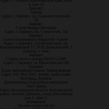
Адрес: г. Ачинск, Красноярский край, м-он
4, дом 14
Барнаул
Ампир
Адрес: г. Барнаул, пр. Социалистический,
78
Барнаул
Салон Квадро Интерьер
Адрес: г. Барнаул, пр. Строителей, 14а
Барнаул
Салон интерьерных покрытий «Gaudi»
Адрес: г. Барнаул, Алтайский край, пр.
Красноармейский 15, ТОЦ Демидовский, 1
подъезд, 2 этаж
Барнаул
Студия света и декора DECO LAMP
Адрес: г. Барнаул, ул. Пролетарская 160
Бахрейн
Exotic International General Trading Bahrain
Адрес: P.O. Box 3507, Jeddah, Saudi Arabia
Белгород, Дубовое
Декоративные отделочные материалы
Элит-Декор
Адрес: Белгородская область, Белгородский
район, посёлок Дубовое, улица Шоссейная,
дом 2, офис 6.
Белоярский
Дизайн-салон Lidi Art