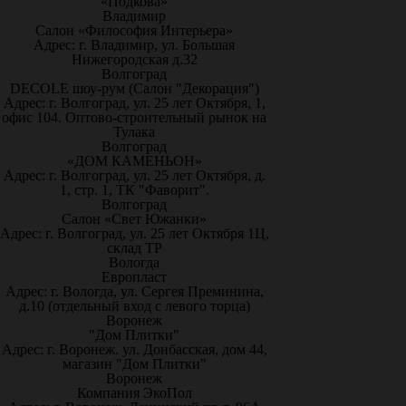
«Подкова»
Владимир
Салон «Философия Интерьера»
Адрес: г. Владимир, ул. Большая
Нижегородская д.32
Волгоград
DECOLE шоу-рум (Салон "Декорация")
Адрес: г. Волгоград, ул. 25 лет Октября, 1,
офис 104. Оптово-строительный рынок на
Тулака
Волгоград
«ДОМ КАМЕНЬОН»
Адрес: г. Волгоград, ул. 25 лет Октября, д.
1, стр. 1, ТК "Фаворит".
Волгоград
Салон «Свет Южанки»
Адрес: г. Волгоград, ул. 25 лет Октября 1Ц,
склад ТР
Вологда
Европласт
Адрес: г. Вологда, ул. Сергея Преминина,
д.10 (отдельный вход с левого торца)
Воронеж
"Дом Плитки"
Адрес: г. Воронеж. ул. Донбасская, дом 44,
магазин "Дом Плитки"
Воронеж
Компания ЭкоПол