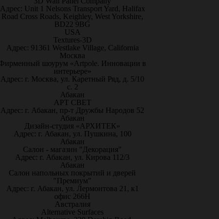
3D Wall Panel Company
Адрес: Unit 1 Nelsons Transport Yard, Halifax
Road Cross Roads, Keighley, West Yorkshire,
BD22 9BG
USA
Textures-3D
Адрес: 91361 Westlake Village, California
Москва
Фирменный шоурум «Artpole. Инновации в
интерьере»
Адрес: г. Москва, ул. Каретный Ряд, д. 5/10
с. 2
Абакан
АРТ СВЕТ
Адрес: г. Абакан, пр-т Дружбы Народов 52
Абакан
Дизайн-студия «АРХИТЕК»
Адрес: г. Абакан, ул. Пушкина, 100
Абакан
Салон - магазин "Декорация"
Адрес: г. Абакан, ул. Кирова 112/3
Абакан
Салон напольных покрытий и дверей
"Премиум"
Адрес: г. Абакан, ул. Лермонтова 21, к1
офис 266Н
Австралия
Alternative Surfaces