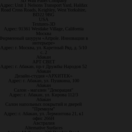
3D Wall Panel Company
Адрес: Unit 1 Nelsons Transport Yard, Halifax
Road Cross Roads, Keighley, West Yorkshire,
BD22 9BG
USA
Textures-3D
Адрес: 91361 Westlake Village, California
Москва
Фирменный шоурум «Artpole. Инновации в
интерьере»
Адрес: г. Москва, ул. Каретный Ряд, д. 5/10
с. 2
Абакан
АРТ СВЕТ
Адрес: г. Абакан, пр-т Дружбы Народов 52
Абакан
Дизайн-студия «АРХИТЕК»
Адрес: г. Абакан, ул. Пушкина, 100
Абакан
Салон - магазин "Декорация"
Адрес: г. Абакан, ул. Кирова 112/3
Абакан
Салон напольных покрытий и дверей
"Премиум"
Адрес: г. Абакан, ул. Лермонтова 21, к1
офис 266Н
Австралия
Alternative Surfaces