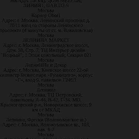
МКАДА 1-й км), ДОМ МЕБЕЛИ,
ЛИНИЯ1, ПАВ.П2-9
Москва
Корнер Oboi1
Адрес: г. Москва, Ленинский проспект д.
70/11 вход со стороны Ленинского
проспекта (4 минуты от ст. м. Вавиловская)
Москва
ЛЕПНИНА МАРКЕТ
Адрес: г. Москва, Ленинградское шоссе,
Дом. 58, Стр. 7, ТЦ Интерьер дизайн
"Водный", 1 Этаж цокольный, Секция 021
Москва
ЛепниННа и Декор
Адрес: г. Москва, Киевское шоссе 22-ой
километр Бизнес парк «Румянцево», корпус
«Г», вход 9, павильон Г246/1
Москва
Лепнина
Адрес: г. Москва, ТЦ Петровский,
павильоны А-44, В-42, Г-34. МО,
Красногорский р-н, Новорижское шоссе, 9
км от МКАД
Москва
Лепнина, Фрески (Волоколамское ш.)
Адрес: г. Москва, Волоколамское ш., 103,
пав. Б-7
Москва