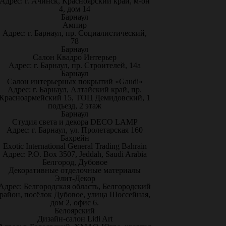
Адрес: г. Ачинск, Красноярский край, м-он
4, дом 14
Барнаул
Ампир
Адрес: г. Барнаул, пр. Социалистический,
78
Барнаул
Салон Квадро Интерьер
Адрес: г. Барнаул, пр. Строителей, 14а
Барнаул
Салон интерьерных покрытий «Gaudi»
Адрес: г. Барнаул, Алтайский край, пр.
Красноармейский 15, ТОЦ Демидовский, 1
подъезд, 2 этаж
Барнаул
Студия света и декора DECO LAMP
Адрес: г. Барнаул, ул. Пролетарская 160
Бахрейн
Exotic International General Trading Bahrain
Адрес: P.O. Box 3507, Jeddah, Saudi Arabia
Белгород, Дубовое
Декоративные отделочные материалы
Элит-Декор
Адрес: Белгородская область, Белгородский
район, посёлок Дубовое, улица Шоссейная,
дом 2, офис 6.
Белоярский
Дизайн-салон Lidi Art