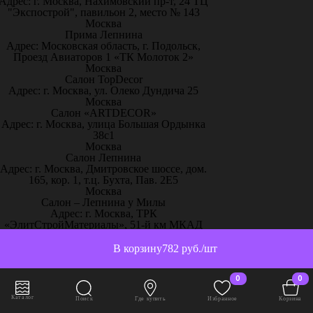
Адрес: г. Москва, Нахимовский пр-т, 24 ТЦ
"Экспострой", павильон 2, место № 143
Москва
Прима Лепнина
Адрес: Московская область, г. Подольск,
Проезд Авиаторов 1 «ТК Молоток 2»
Москва
Салон TopDecor
Адрес: г. Москва, ул. Олеко Дундича 25
Москва
Салон «ARTDECOR»
Адрес: г. Москва, улица Большая Ордынка
38с1
Москва
Салон Лепнина
Адрес: г. Москва, Дмитровское шоссе, дом.
165, кор. 1, т.ц. Бухта, Пав. 2Е5
Москва
Салон – Лепнина у Милы
Адрес: г. Москва, ТРК
«ЭлитСтройМатериалы», 51-й км МКАД
пос. Заречье, ул.Торговая, с.2, 1 этаж,
павильон С13
В корзину
782 руб./шт
Москва
Творческий дом «Красота и уют»
0
0
Адрес: г. Москва, ул. Рябиновая, 41, ЭДЦ
Madex (2 этаж прямо от эскалатора эксп. 2-
Каталог
Поиск
Где купить
Избранное
Корзина
27, 2-28)