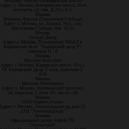
Лепнина, Фрески (Новорижское шоссе)
Адрес: г. Москва, Новорижское шоссе, 26-й
километр, с2, пав. Д-23 и А-2
Москва
Лепнина, Фрески (Павловская Слобода)
Адрес: г. Москва, ул. Ленина, 76/2, село
Павловская Слобода, пав. 19-21
Москва
Лепной Декор
Адрес: г. Москва, Пересечение МКАД и
Варшавское ш-се, "Каширский двор 3",
павильон П - 8
Москва
Магазин Holicolors
Адрес: г. Москва, Каширское шоссе, 19 к.1
ТК Каширский Двор, 2 этаж, павильон 2-
А30
Москва
Магазин Sherwinstore
Адрес: г. Москва, Нахимовский проспект,
24, павильон 3, блок 10с, место 130
Москва
ООО Паркет-Авeню
Адрес: г. Москва, Ленинградское ш, дом 25.
ДТЦ "Ленинградский"
Москва
Официальный дилер Artpole ТЦ
"Экспострой"