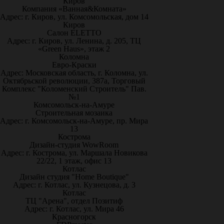
Киров
Компания «Ванная&Комната»
Адрес: г. Киров, ул. Комсомольская, дом 14
Киров
Салон ELETTO
Адрес: г. Киров, ул. Ленина, д. 205, ТЦ
«Green Haus», этаж 2
Коломна
Евро-Краски
Адрес: Московская область, г. Коломна, ул.
Октябрьской революции, 387а, Торговый
Комплекс "Коломенский Строитель" Пав.
№1
Комсомольск-на-Амуре
Строительная мозаика
Адрес: г. Комсомольск-на-Амуре, пр. Мира
13
Кострома
Дизайн-студия WowRoom
Адрес: г. Кострома, ул. Маршала Новикова
22/22, 1 этаж, офис 13
Котлас
Дизайн студия "Home Boutique"
Адрес: г. Котлас, ул. Кузнецова, д. 3
Котлас
ТЦ "Арена", отдел Позитиф
Адрес: г. Котлас, ул. Мира 46
Красногорск