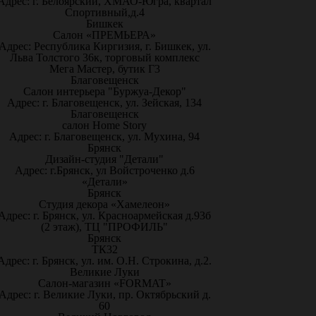
Адрес: г. Белоярский, ХМАО-Югра, квартал
Спортивный,д.4
Бишкек
Салон «ПРЕМЬЕРА»
Адрес: Республика Киргизия, г. Бишкек, ул.
Льва Толстого 36к, торговый комплекс
Мега Мастер, бутик Г3
Благовещенск
Салон интерьера "Буржуа-Декор"
Адрес: г. Благовещенск, ул. Зейская, 134
Благовещенск
салон Home Story
Адрес: г. Благовещенск, ул. Мухина, 94
Брянск
Дизайн-студия "Детали"
Адрес: г.Брянск, ул Войстроченко д.6
«Детали»
Брянск
Студия декора «Хамелеон»
Адрес: г. Брянск, ул. Красноармейская д.93б
(2 этаж), ТЦ "ПРОФИЛЬ"
Брянск
ТК32
Адрес: г. Брянск, ул. им. О.Н. Строкина, д.2.
Великие Луки
Салон-магазин «FORMAT»
Адрес: г. Великие Луки, пр. Октябрьский д.
60