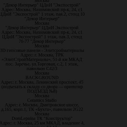
Москва
"Декор Интерьер" ЦДиИ "Экспострой"
Адрес: Москва, Нахимовский пр-к, 24, с1
ЦДиИ "Экспострой" 1 этаж, пав.2, стенд 10
"Декор Интерьер"
Москва
"Декор Интерьер" ЦДиИ Экспострой
Адрес: Москва, Нахимовский пр-к, 24, с1
ЦДиИ "Экспострой" 1 этаж, пав.3, стенд
76-77 "Декор Интерьер"
Москва
3D гипсовые панели - Элитсройматериалы
Адрес: г. Москва, ТРК
«ЭлитСтройМатериалы», 51-й км МКАД
пос. Заречье, ул.Торговая, с.2, 1 этаж,
павильон С42/3
Москва
BACKGROUND
Адрес: г. Москва, Ленинский проспект, 45
(подъехать к складу со двора — ориентир
ПОДЪЕЗД №8)
Москва
Ceramics Studio
Адрес: г. Москва, Дмитровское шоссе,
д.165, корп.1, ТК «Бухта», павильон 2G22
Москва
DomLepnina ТК "Конструктор"
Адрес: г. Москва, 25 км МКАД, владение 4,