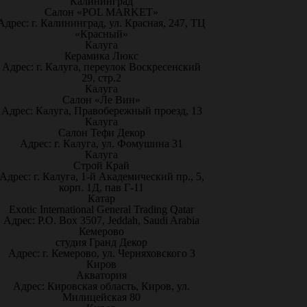
Калининград
Салон «POL MARKET»
Адрес: г. Калининград, ул. Красная, 247, ТЦ
«Красный»
Калуга
Керамика Люкс
Адрес: г. Калуга, переулок Воскресенский
29, стр.2
Калуга
Салон «Ле Вин»
Адрес: Калуга, Правобережный проезд, 13
Калуга
Салон Тефи Декор
Адрес: г. Калуга, ул. Фомушина 31
Калуга
Строй Край
Адрес: г. Калуга, 1-й Академический пр., 5,
корп. 1Д, пав Г-11
Катар
Exotic International General Trading Qatar
Адрес: P.O. Box 3507, Jeddah, Saudi Arabia
Кемерово
студия Гранд Декор
Адрес: г. Кемерово, ул. Черняховского 3
Киров
Акватория
Адрес: Кировская область, Киров, ул.
Милицейская 80