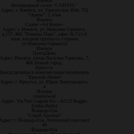
Ижевск
Интерьерный салон "CAPITEL"
Адрес: г. Ижевск, ул. Удмуртская 304е, ТЦ
"Орион", 2 этаж
Ижевск
Салон «Art Room»
Адрес: г. Ижевск, ул. Максима Горького,
д.157, ЖК "Ривьера Парк", офис № 5 (1-й
этаж, входная группа со стороны
ул.Максима Горького)
Ижевск
ЦентрДеко
Адрес: Ижевск, улица Василия Тарасова, 7,
ЖК Новый город.
Иркутск
Центр дизайна и комплектации интерьеров
"Красная Линия"
Адрес: г. Иркутск, ул. Юрия Левитанского,
4
Италия
creativewall
Адрес: Via Yuri Gagarin 6/a – 42123 Reggio
Emilia (Italia)
Йошкар-Ола
"Строй Арсенал"
Адрес: г. Йошкар-Ола, Ленинский проспект
49
Йошкар-Ола