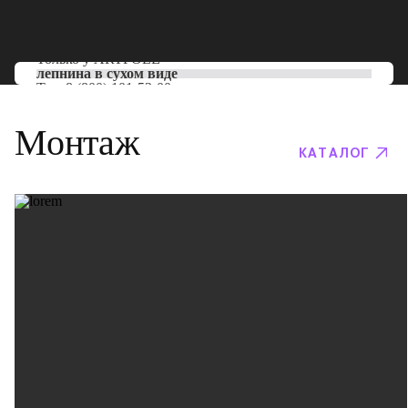
Только у
ARTPOLE
лепнина в сухом виде
Тел:
8 (800) 101-53-00
Монтаж
КАТАЛОГ