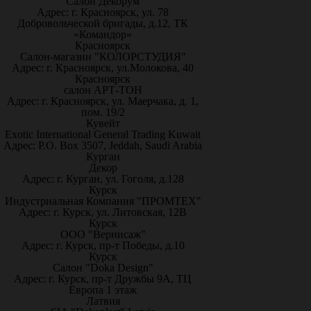
Салон Декорум
Адрес: г. Красноярск, ул. 78
Добровольческой бригады, д.12, ТК
«Командор»
Красноярск
Салон-магазин "КОЛОРСТУДИЯ"
Адрес: г. Красноярск, ул.Молокова, 40
Красноярск
салон АРТ-ТОН
Адрес: г. Красноярск, ул. Маерчака, д. 1,
пом. 19/2
Кувейт
Exotic International General Trading Kuwait
Адрес: P.O. Box 3507, Jeddah, Saudi Arabia
Курган
Декор
Адрес: г. Курган, ул. Гоголя, д.128
Курск
Индустриальная Компания "ПРОМТЕХ"
Адрес: г. Курск, ул. Литовская, 12В
Курск
ООО "Вернисаж"
Адрес: г. Курск, пр-т Победы, д.10
Курск
Салон "Doka Design"
Адрес: г. Курск, пр-т Дружбы 9А, ТЦ
Европа 1 этаж
Латвия