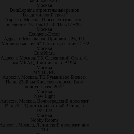
павильон Б2.17
Москва
DomLepnina строительный рынок
"Владимирский тракт"
Адрес: г. Москва, Шоссе Энтузиастов,
владение 19, Пав.12 «З»/Пав.17 «Ф»
Москва
Ecumena-Decor
Адрес: г. Москва, ул. Пришвина 26, ТЦ
"Миллион мелочей" 1-й этаж, секция С17/2
Москва
EuroPlit.ru
Адрес: г. Москва, ТК Славянский Стан, 41
км МКАД, 1 линия, пав. В19/4
Москва
MY-BURO
Адрес: г. Москва, ТЦ Румянцево Бизнес-
Парк. 22ой км Киевского шоссе. Вл.4
корпус Г, сек. 207Г
Москва
New Light
Адрес: г. Москва, Волгоградский проспект
32, к 25. ТЦ метр квадратный 2 этаж, п.
199-122
Москва
Nobby Rooms
Адрес: г. Москва, Ленинский проспект, дом
119