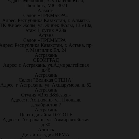
Адрес: Melbourne, 329 Darebin Road,
Thornbury, VIC 3071
Алматы
Салон «ПРЕМЬЕРА»
Адрес: Республика Казахстан, г. Алматы,
ТК Жибек Жолы, ул. Жибек Жолы, 135/10а,
этаж 1, бутик А23а
Астана
Салон «ПРЕМЬЕРА»
Адрес: Республика Казахстан, г. Астана, пр-
т. Мангилик Ел, 24
Астрахань
ОБОИГРАД
Адрес: г. Астрахань, ул.Адмиралтейская
д.46
Астрахань
Салон "Великая СТЕНА"
Адрес: г. Астрахань, ул. Ахшарумова, д. 52
Астрахань
Студия «Brend&design»
Адрес: г. Астрахань, ул. Площадь
декабристов 7
Астрахань
Центр дизайна DECOLE
Адрес: г. Астрахань, ул. Адмиралтейская
д.30
Ачинск
Дизайн-студия ИРМА