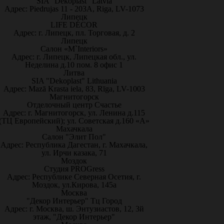
SIA "Dekoplast" Latvia
Адрес: Piedrujas 11 - 203A, Riga, LV-1073
Липецк
LIFE DÉCOR
Адрес: г. Липецк, пл. Торговая, д. 2
Липецк
Салон «M`Interiors»
Адрес: г. Липецк, Липецкая обл., ул.
Неделина д.10 пом. 8 офис 1
Литва
SIA "Dekoplast" Lithuania
Адрес: Mazā Krasta iela, 83, Rīga, LV-1003
Магнитогорск
Отделочный центр Счастье
Адрес: г. Магнитогорск, ул. Ленина д.115
(ТЦ Европейский); ул. Советская д.160 «А»
Махачкала
Салон "Элит Пол"
Адрес: Республика Дагестан, г. Махачкала,
ул. Ирчи казака, 71
Моздок
Студия PROGress
Адрес: Республике Северная Осетия, г.
Моздок, ул.Кирова, 145а
Москва
"Декор Интерьер" Тц Город
Адрес: г. Москва, ш. Энтузиастов, 12, 3й
этаж, "Декор Интерьер"