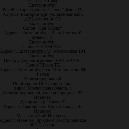
оф.514 |5 этаж|
Екатеринбург
Ритейл-Порт «Докер», Салон "Декор ТД
Адрес: г. Екатеринбург, ул.Бахчиванджи,
д.2Б, /строение С1
Екатеринбург
Салон "Сан Марко"
Адрес: г. Екатеринбург, Верх-Исетский
бульвар, 18
Екатеринбург
Салон «LOYMINA»
Адрес: г. Екатеринбург, ул. Московская 194
Екатеринбург
Центр улучшения жилья «ВАУ ХАУЗ»,
Салон "Декор ТД
Адрес: г. Екатеринбург ул. Металлургов, 84,
1 этаж
Железнодорожный
DomLepnina ТК «Строй парк»
Адрес: Московская область, г.
Железнодорожный, ул. Пригородная, 92
Иваново
Декор-центр "Арагон"
Адрес: г. Иваново, ул. Крутицкая, д. 14а
Иваново
Магазин «Твой Интерьер»
Адрес: г. Иваново, проспект Текстильщиков
80 ТЦ Аксон