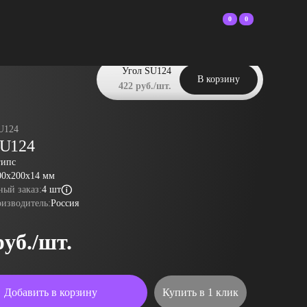
0
0
Угол SU124
В корзину
422 руб./шт.
U124
SU124
гипс
00x200x14 мм
ый заказ:
4 шт
оизводитель:
Россия
руб./шт.
Добавить в корзину
Купить в 1 клик