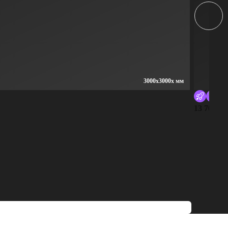
3000x3000x мм
Ги
13 700 ру