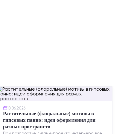
ИНСТР
18.06.2026
Растительные (флоральные) мотивы в
гипсовых панно: идеи оформления для
разных пространств
При разработке дизайн-проекта интерьера все