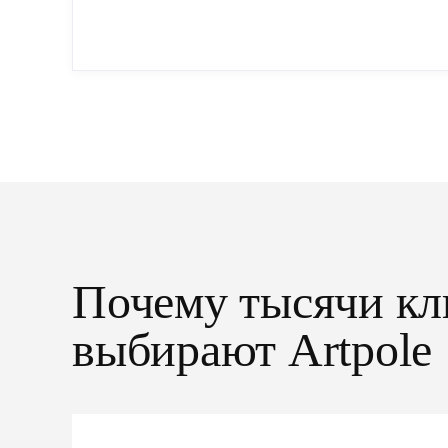
производства: точная геометрия, стабильное
качество, упрощенный...
Почему тысячи кл
выбирают Artpole