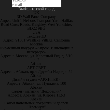
Выберите свой город
UK
3D Wall Panel Company
Адрес: Unit 1 Nelsons Transport Yard, Halifax
Road Cross Roads, Keighley, West Yorkshire,
BD22 9BG
USA
Textures-3D
Адрес: 91361 Westlake Village, California
Москва
Фирменный шоурум «Artpole. Инновации в
интерьере»
Адрес: г. Москва, ул. Каретный Ряд, д. 5/10
с. 2
Абакан
АРТ СВЕТ
Адрес: г. Абакан, пр-т Дружбы Народов 52
Абакан
Дизайн-студия «АРХИТЕК»
Адрес: г. Абакан, ул. Пушкина, 100
Абакан
Салон - магазин "Декорация"
Адрес: г. Абакан, ул. Кирова 112/3
Абакан
Салон напольных покрытий и дверей
"Премиум"