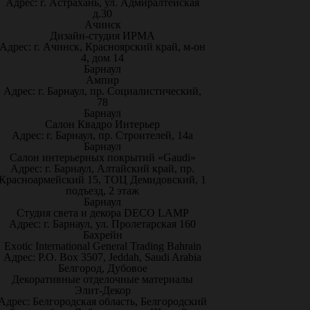
Адрес: г. Астрахань, ул. Адмиралтейская
д.30
Ачинск
Дизайн-студия ИРМА
Адрес: г. Ачинск, Красноярский край, м-он
4, дом 14
Барнаул
Ампир
Адрес: г. Барнаул, пр. Социалистический,
78
Барнаул
Салон Квадро Интерьер
Адрес: г. Барнаул, пр. Строителей, 14а
Барнаул
Салон интерьерных покрытий «Gaudi»
Адрес: г. Барнаул, Алтайский край, пр.
Красноармейский 15, ТОЦ Демидовский, 1
подъезд, 2 этаж
Барнаул
Студия света и декора DECO LAMP
Адрес: г. Барнаул, ул. Пролетарская 160
Бахрейн
Exotic International General Trading Bahrain
Адрес: P.O. Box 3507, Jeddah, Saudi Arabia
Белгород, Дубовое
Декоративные отделочные материалы
Элит-Декор
Адрес: Белгородская область, Белгородский