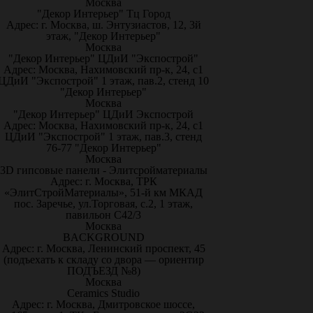
Москва
"Декор Интерьер" Тц Город
Адрес: г. Москва, ш. Энтузиастов, 12, 3й
этаж, "Декор Интерьер"
Москва
"Декор Интерьер" ЦДиИ "Экспострой"
Адрес: Москва, Нахимовский пр-к, 24, с1
ЦДиИ "Экспострой" 1 этаж, пав.2, стенд 10
"Декор Интерьер"
Москва
"Декор Интерьер" ЦДиИ Экспострой
Адрес: Москва, Нахимовский пр-к, 24, с1
ЦДиИ "Экспострой" 1 этаж, пав.3, стенд
76-77 "Декор Интерьер"
Москва
3D гипсовые панели - Элитсройматериалы
Адрес: г. Москва, ТРК
«ЭлитСтройМатериалы», 51-й км МКАД
пос. Заречье, ул.Торговая, с.2, 1 этаж,
павильон С42/3
Москва
BACKGROUND
Адрес: г. Москва, Ленинский проспект, 45
(подъехать к складу со двора — ориентир
ПОДЪЕЗД №8)
Москва
Ceramics Studio
Адрес: г. Москва, Дмитровское шоссе,