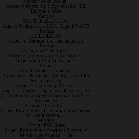
Салон "Doka Design"
Адрес: г. Курск, пр-т Дружбы 9А, ТЦ
Европа 1 этаж
Латвия
SIA "Dekoplast" Latvia
Адрес: Piedrujas 11 - 203A, Riga, LV-1073
Липецк
LIFE DÉCOR
Адрес: г. Липецк, пл. Торговая, д. 2
Липецк
Салон «M`Interiors»
Адрес: г. Липецк, Липецкая обл., ул.
Неделина д.10 пом. 8 офис 1
Литва
SIA "Dekoplast" Lithuania
Адрес: Mazā Krasta iela, 83, Rīga, LV-1003
Магнитогорск
Отделочный центр Счастье
Адрес: г. Магнитогорск, ул. Ленина д.115
(ТЦ Европейский); ул. Советская д.160 «А»
Махачкала
Салон "Элит Пол"
Адрес: Республика Дагестан, г. Махачкала,
ул. Ирчи казака, 71
Моздок
Студия PROGress
Адрес: Республике Северная Осетия, г.
Моздок, ул.Кирова, 145а