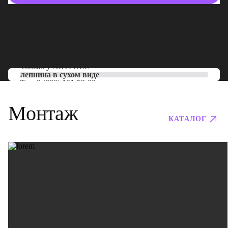
Только у
ARTPOLE
лепнина в сухом виде
Тел:
8 (800) 101-53-00
Монтаж
КАТАЛОГ