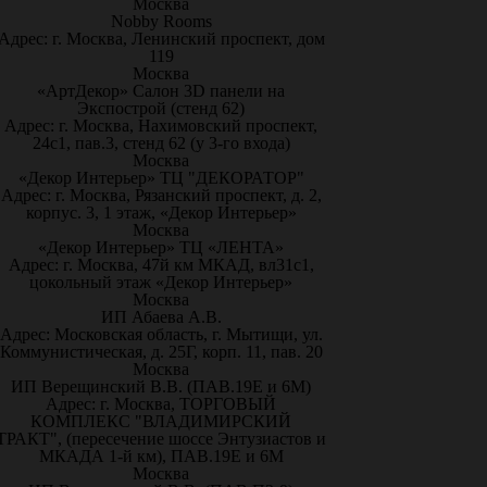
Москва
Nobby Rooms
Адрес: г. Москва, Ленинский проспект, дом
119
Москва
«АртДекор» Салон 3D панели на
Экспострой (стенд 62)
Адрес: г. Москва, Нахимовский проспект,
24с1, пав.3, стенд 62 (у 3-го входа)
Москва
«Декор Интерьер» ТЦ "ДЕКОРАТОР"
Адрес: г. Москва, Рязанский проспект, д. 2,
корпус. 3, 1 этаж, «Декор Интерьер»
Москва
«Декор Интерьер» ТЦ «ЛЕНТА»
Адрес: г. Москва, 47й км МКАД, вл31с1,
цокольный этаж «Декор Интерьер»
Москва
ИП Абаева А.В.
Адрес: Московская область, г. Мытищи, ул.
Коммунистическая, д. 25Г, корп. 11, пав. 20
Москва
ИП Верещинский В.В. (ПАВ.19Е и 6М)
Адрес: г. Москва, ТОРГОВЫЙ
КОМПЛЕКС "ВЛАДИМИРСКИЙ
ТРАКТ", (пересечение шоссе Энтузиастов и
МКАДА 1-й км), ПАВ.19Е и 6М
Москва