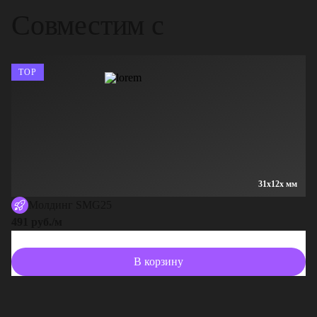
Совместим с
TOP
31x12x мм
Молдинг SMG25
491 руб./м
В корзину