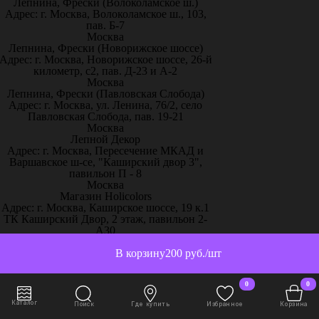
Лепнина, Фрески (Волоколамское ш.)
Адрес: г. Москва, Волоколамское ш., 103,
пав. Б-7
Москва
Лепнина, Фрески (Новорижское шоссе)
Адрес: г. Москва, Новорижское шоссе, 26-й
километр, с2, пав. Д-23 и А-2
Москва
Лепнина, Фрески (Павловская Слобода)
Адрес: г. Москва, ул. Ленина, 76/2, село
Павловская Слобода, пав. 19-21
Москва
Лепной Декор
Адрес: г. Москва, Пересечение МКАД и
Варшавское ш-се, "Каширский двор 3",
павильон П - 8
Москва
Магазин Holicolors
Адрес: г. Москва, Каширское шоссе, 19 к.1
ТК Каширский Двор, 2 этаж, павильон 2-
А30
Москва
Магазин Sherwinstore
В корзину
200 руб./шт
Адрес: г. Москва, Нахимовский проспект,
24, павильон 3, блок 10с, место 130
0
0
Москва
ООО Паркет-Авeню
Каталог
Поиск
Где купить
Избранное
Корзина
Адрес: г. Москва, Ленинградское ш, дом 25.