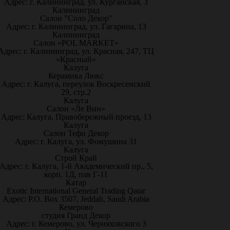
Адрес: г. Калининград, ул. Курганская, 3
Калининград
Салон "Соло Декор"
Адрес: г. Калининград, ул. Гагарина, 13
Калининград
Салон «POL MARKET»
Адрес: г. Калининград, ул. Красная, 247, ТЦ
«Красный»
Калуга
Керамика Люкс
Адрес: г. Калуга, переулок Воскресенский
29, стр.2
Калуга
Салон «Ле Вин»
Адрес: Калуга, Правобережный проезд, 13
Калуга
Салон Тефи Декор
Адрес: г. Калуга, ул. Фомушина 31
Калуга
Строй Край
Адрес: г. Калуга, 1-й Академический пр., 5,
корп. 1Д, пав Г-11
Катар
Exotic International General Trading Qatar
Адрес: P.O. Box 3507, Jeddah, Saudi Arabia
Кемерово
студия Гранд Декор
Адрес: г. Кемерово, ул. Черняховского 3