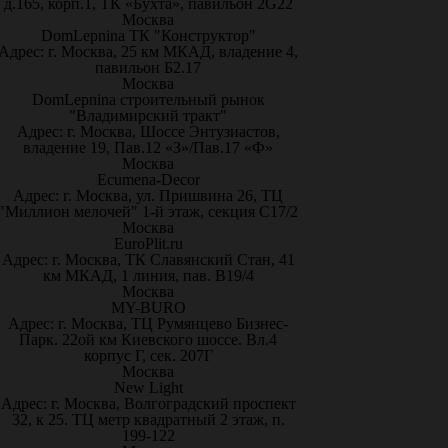
д.165, корп.1, ТК «Бухта», павильон 2G22
Москва
DomLepnina ТК "Конструктор"
Адрес: г. Москва, 25 км МКАД, владение 4,
павильон Б2.17
Москва
DomLepnina строительный рынок
"Владимирский тракт"
Адрес: г. Москва, Шоссе Энтузиастов,
владение 19, Пав.12 «З»/Пав.17 «Ф»
Москва
Ecumena-Decor
Адрес: г. Москва, ул. Пришвина 26, ТЦ
"Миллион мелочей" 1-й этаж, секция С17/2
Москва
EuroPlit.ru
Адрес: г. Москва, ТК Славянский Стан, 41
км МКАД, 1 линия, пав. В19/4
Москва
MY-BURO
Адрес: г. Москва, ТЦ Румянцево Бизнес-
Парк. 22ой км Киевского шоссе. Вл.4
корпус Г, сек. 207Г
Москва
New Light
Адрес: г. Москва, Волгоградский проспект
32, к 25. ТЦ метр квадратный 2 этаж, п.
199-122