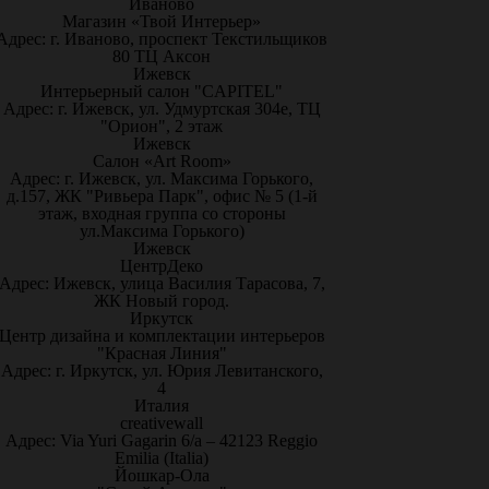
Иваново
Магазин «Твой Интерьер»
Адрес: г. Иваново, проспект Текстильщиков
80 ТЦ Аксон
Ижевск
Интерьерный салон "CAPITEL"
Адрес: г. Ижевск, ул. Удмуртская 304е, ТЦ
"Орион", 2 этаж
Ижевск
Салон «Art Room»
Адрес: г. Ижевск, ул. Максима Горького,
д.157, ЖК "Ривьера Парк", офис № 5 (1-й
этаж, входная группа со стороны
ул.Максима Горького)
Ижевск
ЦентрДеко
Адрес: Ижевск, улица Василия Тарасова, 7,
ЖК Новый город.
Иркутск
Центр дизайна и комплектации интерьеров
"Красная Линия"
Адрес: г. Иркутск, ул. Юрия Левитанского,
4
Италия
creativewall
Адрес: Via Yuri Gagarin 6/a – 42123 Reggio
Emilia (Italia)
Йошкар-Ола