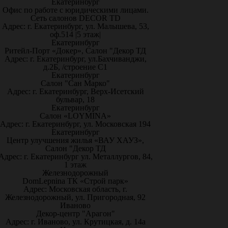
Екатеринбург
Офис по работе с юридическими лицами.
Сеть салонов DECOR TD
Адрес: г. Екатеринбург, ул. Малышева, 53,
оф.514 |5 этаж|
Екатеринбург
Ритейл-Порт «Докер», Салон "Декор ТД
Адрес: г. Екатеринбург, ул.Бахчиванджи,
д.2Б, /строение С1
Екатеринбург
Салон "Сан Марко"
Адрес: г. Екатеринбург, Верх-Исетский
бульвар, 18
Екатеринбург
Салон «LOYMINA»
Адрес: г. Екатеринбург, ул. Московская 194
Екатеринбург
Центр улучшения жилья «ВАУ ХАУЗ»,
Салон "Декор ТД
Адрес: г. Екатеринбург ул. Металлургов, 84,
1 этаж
Железнодорожный
DomLepnina ТК «Строй парк»
Адрес: Московская область, г.
Железнодорожный, ул. Пригородная, 92
Иваново
Декор-центр "Арагон"
Адрес: г. Иваново, ул. Крутицкая, д. 14а