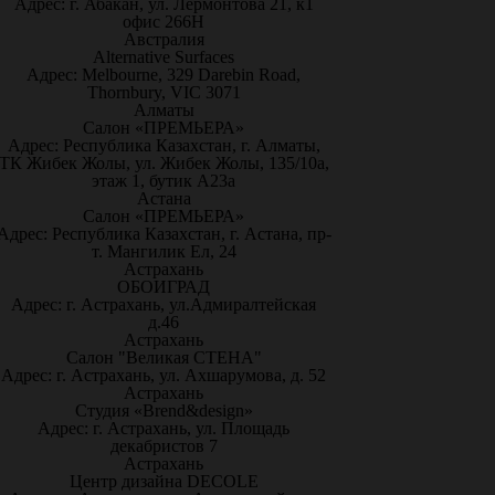
Адрес: г. Абакан, ул. Лермонтова 21, к1
офис 266Н
Австралия
Alternative Surfaces
Адрес: Melbourne, 329 Darebin Road,
Thornbury, VIC 3071
Алматы
Салон «ПРЕМЬЕРА»
Адрес: Республика Казахстан, г. Алматы,
ТК Жибек Жолы, ул. Жибек Жолы, 135/10а,
этаж 1, бутик А23а
Астана
Салон «ПРЕМЬЕРА»
Адрес: Республика Казахстан, г. Астана, пр-
т. Мангилик Ел, 24
Астрахань
ОБОИГРАД
Адрес: г. Астрахань, ул.Адмиралтейская
д.46
Астрахань
Салон "Великая СТЕНА"
Адрес: г. Астрахань, ул. Ахшарумова, д. 52
Астрахань
Студия «Brend&design»
Адрес: г. Астрахань, ул. Площадь
декабристов 7
Астрахань
Центр дизайна DECOLE