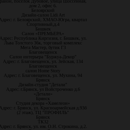
район, посёлок Дубовое, улица Шоссейная,
дом 2, офис 6.
Белоярский
Дизайн-салон Lidi Art
Адрес: г. Белоярский, ХМАО-Югра, квартал
Спортивный,д.4
Бишкек
Салон «ПРЕМЬЕРА»
Адрес: Республика Киргизия, г. Бишкек, ул.
Льва Толстого 36к, торговый комплекс
Мега Мастер, бутик Г3
Благовещенск
Салон интерьера "Буржуа-Декор"
Адрес: г. Благовещенск, ул. Зейская, 134
Благовещенск
салон Home Story
Адрес: г. Благовещенск, ул. Мухина, 94
Брянск
Дизайн-студия "Детали"
Адрес: г.Брянск, ул Войстроченко д.6
«Детали»
Брянск
Студия декора «Хамелеон»
Адрес: г. Брянск, ул. Красноармейская д.93б
(2 этаж), ТЦ "ПРОФИЛЬ"
Брянск
ТК32
Адрес: г. Брянск, ул. им. О.Н. Строкина, д.2.