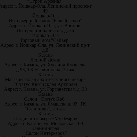
"Строй Арсенал"
Адрес: г. Йошкар-Ола, Ленинский проспект
49
Йошкар-Ола
Интерьерный салон "Белый эскиз"
Адрес: г. Йошкар-Ола, ул. Воинов-
Интернационалистов, д. 36
Йошкар-Ола
Торговый дом "Сайвер"
Адрес: г. Йошкар-Ола, ул. Ленинский пр-т,
д.8
Казань
Лепной Декор
Адрес: г. Казань, ул. Хусаина Ямашева,
д.93, ТК «Савиново», 2 таж
Казань
Магазин-склад архитектурного декора
"Статус Кво" (склад Артполе)
Адрес: г. Казань, ул. Горсоветская, д. 33
Казань
Салон "Статус Кв0"
Адрес: г. Казань, ул. Ямашева д. 93, ТК
"Савиново", 2 этаж
Казань
Студия интерьера «My design»
Адрес: г. Казань, ул. Московская, 60
Калининград
"Салон Интерьеров"