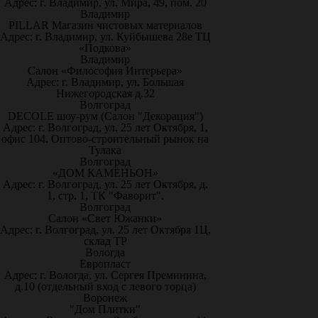
Адрес: г. Владимир, ул. Мира, 49, пом. 20
Владимир
PILLAR Магазин чистовых материалов
Адрес: г. Владимир, ул. Куйбышева 28е ТЦ
«Подкова»
Владимир
Салон «Философия Интерьера»
Адрес: г. Владимир, ул. Большая
Нижегородская д.32
Волгоград
DECOLE шоу-рум (Салон "Декорация")
Адрес: г. Волгоград, ул. 25 лет Октября, 1,
офис 104. Оптово-строительный рынок на
Тулака
Волгоград
«ДОМ КАМЕНЬОН»
Адрес: г. Волгоград, ул. 25 лет Октября, д.
1, стр. 1, ТК "Фаворит".
Волгоград
Салон «Свет Южанки»
Адрес: г. Волгоград, ул. 25 лет Октября 1Ц,
склад ТР
Вологда
Европласт
Адрес: г. Вологда, ул. Сергея Преминина,
д.10 (отдельный вход с левого торца)
Воронеж
"Дом Плитки"