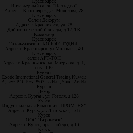
Красноярск
Интерьерный салон "Палладио"
Адрес: г. Красноярск, ул. Молокова, 28
Красноярск
Салон Декорум
Адрес: г. Красноярск, ул. 78
Добровольческой бригады, д.12, ТК
«Командор»
Красноярск
Салон-магазин "КОЛОРСТУДИЯ"
Адрес: г. Красноярск, ул.Молокова, 40
Красноярск
салон АРТ-ТОН
Адрес: г. Красноярск, ул. Маерчака, д. 1,
пом. 19/2
Кувейт
Exotic International General Trading Kuwait
Адрес: P.O. Box 3507, Jeddah, Saudi Arabia
Курган
Декор
Адрес: г. Курган, ул. Гоголя, д.128
Курск
Индустриальная Компания "ПРОМТЕХ"
Адрес: г. Курск, ул. Литовская, 12В
Курск
ООО "Вернисаж"
Адрес: г. Курск, пр-т Победы, д.10
Курск