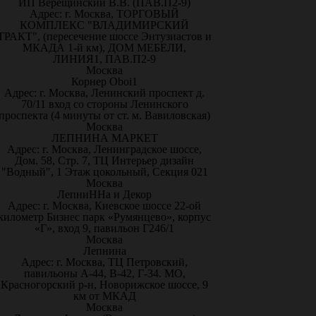
ИП Верещинский В.В. (ПАВ.П2-9)
Адрес: г. Москва, ТОРГОВЫЙ
КОМПЛЕКС "ВЛАДИМИРСКИЙ
ТРАКТ", (пересечение шоссе Энтузиастов и
МКАДА 1-й км), ДОМ МЕБЕЛИ,
ЛИНИЯ1, ПАВ.П2-9
Москва
Корнер Oboi1
Адрес: г. Москва, Ленинский проспект д.
70/11 вход со стороны Ленинского
проспекта (4 минуты от ст. м. Вавиловская)
Москва
ЛЕПНИНА МАРКЕТ
Адрес: г. Москва, Ленинградское шоссе,
Дом. 58, Стр. 7, ТЦ Интерьер дизайн
"Водный", 1 Этаж цокольный, Секция 021
Москва
ЛепниННа и Декор
Адрес: г. Москва, Киевское шоссе 22-ой
километр Бизнес парк «Румянцево», корпус
«Г», вход 9, павильон Г246/1
Москва
Лепнина
Адрес: г. Москва, ТЦ Петровский,
павильоны А-44, В-42, Г-34. МО,
Красногорский р-н, Новорижское шоссе, 9
км от МКАД
Москва