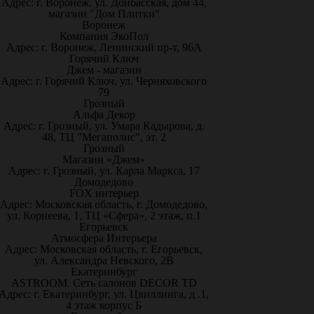
Адрес: г. Воронеж. ул. Донбасская, дом 44,
магазин "Дом Плитки"
Воронеж
Компания ЭкоПол
Адрес: г. Воронеж, Ленинский пр-т, 96А
Горячий Ключ
Джем - магазин
Адрес: г. Горячий Ключ, ул. Черняховского
79
Грозный
Альфа Декор
Адрес: г. Грозный, ул. Умара Кадырова, д.
48, ТЦ "Мегаполис", эт. 2
Грозный
Магазин «Джем»
Адрес: г. Грозный, ул. Карла Маркса, 17
Домодедово
FOX интерьер
Адрес: Московская область, г. Домодедово,
ул. Корнеева, 1, ТЦ «Сфера», 2 этаж, п.1
Егорьевск
Атмосфера Интерьера
Адрес: Московская область, г. Егорьевск,
ул. Александра Невского, 2В
Екатеринбург
ASTROOM. Сеть салонов DECOR TD
Адрес: г. Екатеринбург, ул. Цвиллинга, д .1,
4 этаж корпус Б