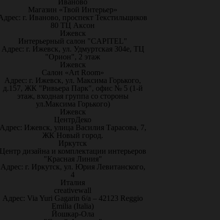
Иваново
Магазин «Твой Интерьер»
Адрес: г. Иваново, проспект Текстильщиков
80 ТЦ Аксон
Ижевск
Интерьерный салон "CAPITEL"
Адрес: г. Ижевск, ул. Удмуртская 304е, ТЦ
"Орион", 2 этаж
Ижевск
Салон «Art Room»
Адрес: г. Ижевск, ул. Максима Горького,
д.157, ЖК "Ривьера Парк", офис № 5 (1-й
этаж, входная группа со стороны
ул.Максима Горького)
Ижевск
ЦентрДеко
Адрес: Ижевск, улица Василия Тарасова, 7,
ЖК Новый город.
Иркутск
Центр дизайна и комплектации интерьеров
"Красная Линия"
Адрес: г. Иркутск, ул. Юрия Левитанского,
4
Италия
creativewall
Адрес: Via Yuri Gagarin 6/a – 42123 Reggio
Emilia (Italia)
Йошкар-Ола