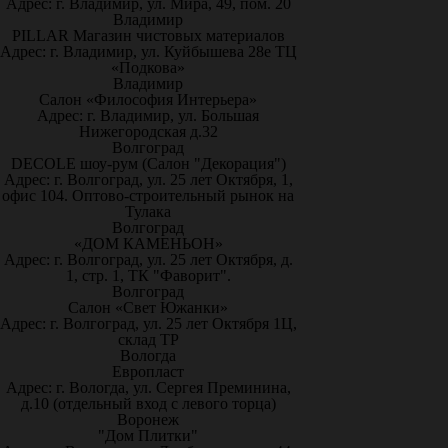
Адрес: г. Владимир, ул. Мира, 49, пом. 20
Владимир
PILLAR Магазин чистовых материалов
Адрес: г. Владимир, ул. Куйбышева 28е ТЦ
«Подкова»
Владимир
Салон «Философия Интерьера»
Адрес: г. Владимир, ул. Большая
Нижегородская д.32
Волгоград
DECOLE шоу-рум (Салон "Декорация")
Адрес: г. Волгоград, ул. 25 лет Октября, 1,
офис 104. Оптово-строительный рынок на
Тулака
Волгоград
«ДОМ КАМЕНЬОН»
Адрес: г. Волгоград, ул. 25 лет Октября, д.
1, стр. 1, ТК "Фаворит".
Волгоград
Салон «Свет Южанки»
Адрес: г. Волгоград, ул. 25 лет Октября 1Ц,
склад ТР
Вологда
Европласт
Адрес: г. Вологда, ул. Сергея Преминина,
д.10 (отдельный вход с левого торца)
Воронеж
"Дом Плитки"