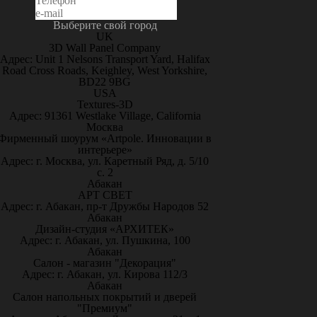
Выберите свой город
UK
3D Wall Panel Company
Адрес: Unit 1 Nelsons Transport Yard, Halifax
Road Cross Roads, Keighley, West Yorkshire,
BD22 9BG
USA
Textures-3D
Адрес: 91361 Westlake Village, California
Москва
Фирменный шоурум «Artpole. Инновации в
интерьере»
Адрес: г. Москва, ул. Каретный Ряд, д. 5/10
с. 2
Абакан
АРТ СВЕТ
Адрес: г. Абакан, пр-т Дружбы Народов 52
Абакан
Дизайн-студия «АРХИТЕК»
Адрес: г. Абакан, ул. Пушкина, 100
Абакан
Салон - магазин "Декорация"
Адрес: г. Абакан, ул. Кирова 112/3
Абакан
Салон напольных покрытий и дверей
"Премиум"