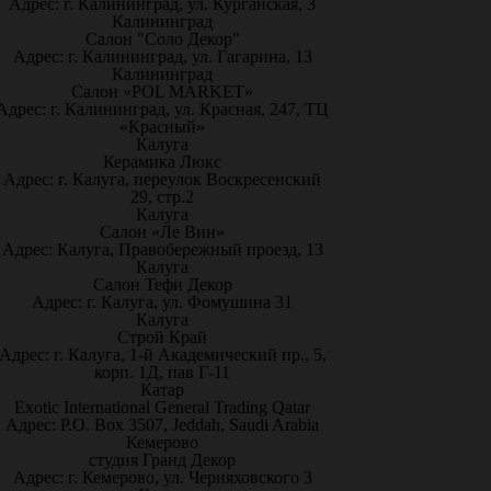
Адрес: г. Калининград, ул. Курганская, 3
Калининград
Салон "Соло Декор"
Адрес: г. Калининград, ул. Гагарина, 13
Калининград
Салон «POL MARKET»
Адрес: г. Калининград, ул. Красная, 247, ТЦ
«Красный»
Калуга
Керамика Люкс
Адрес: г. Калуга, переулок Воскресенский
29, стр.2
Калуга
Салон «Ле Вин»
Адрес: Калуга, Правобережный проезд, 13
Калуга
Салон Тефи Декор
Адрес: г. Калуга, ул. Фомушина 31
Калуга
Строй Край
Адрес: г. Калуга, 1-й Академический пр., 5,
корп. 1Д, пав Г-11
Катар
Exotic International General Trading Qatar
Адрес: P.O. Box 3507, Jeddah, Saudi Arabia
Кемерово
студия Гранд Декор
Адрес: г. Кемерово, ул. Черняховского 3