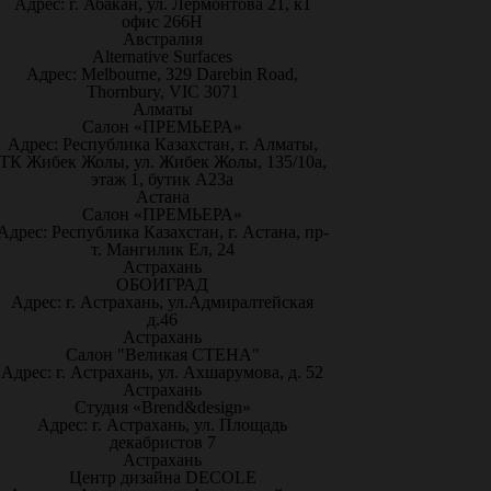
Адрес: г. Абакан, ул. Лермонтова 21, к1
офис 266Н
Австралия
Alternative Surfaces
Адрес: Melbourne, 329 Darebin Road,
Thornbury, VIC 3071
Алматы
Салон «ПРЕМЬЕРА»
Адрес: Республика Казахстан, г. Алматы,
ТК Жибек Жолы, ул. Жибек Жолы, 135/10а,
этаж 1, бутик А23а
Астана
Салон «ПРЕМЬЕРА»
Адрес: Республика Казахстан, г. Астана, пр-
т. Мангилик Ел, 24
Астрахань
ОБОИГРАД
Адрес: г. Астрахань, ул.Адмиралтейская
д.46
Астрахань
Салон "Великая СТЕНА"
Адрес: г. Астрахань, ул. Ахшарумова, д. 52
Астрахань
Студия «Brend&design»
Адрес: г. Астрахань, ул. Площадь
декабристов 7
Астрахань
Центр дизайна DECOLE