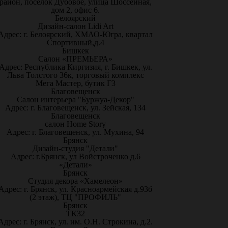
район, посёлок Дубовое, улица Шоссейная,
дом 2, офис 6.
Белоярский
Дизайн-салон Lidi Art
Адрес: г. Белоярский, ХМАО-Югра, квартал
Спортивный,д.4
Бишкек
Салон «ПРЕМЬЕРА»
Адрес: Республика Киргизия, г. Бишкек, ул.
Льва Толстого 36к, торговый комплекс
Мега Мастер, бутик Г3
Благовещенск
Салон интерьера "Буржуа-Декор"
Адрес: г. Благовещенск, ул. Зейская, 134
Благовещенск
салон Home Story
Адрес: г. Благовещенск, ул. Мухина, 94
Брянск
Дизайн-студия "Детали"
Адрес: г.Брянск, ул Войстроченко д.6
«Детали»
Брянск
Студия декора «Хамелеон»
Адрес: г. Брянск, ул. Красноармейская д.93б
(2 этаж), ТЦ "ПРОФИЛЬ"
Брянск
ТК32
Адрес: г. Брянск, ул. им. О.Н. Строкина, д.2.