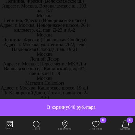
Лепнина, Фрески (Волоколамское ш.)
Адрес: г. Москва, Волоколамское ш., 103,
пав. Б-7
Москва
Лепнина, Фрески (Новорижское шоссе)
Адрес: г. Москва, Новорижское шоссе, 26-й
километр, с2, пав. Д-23 и А-2
Москва
Лепнина, Фрески (Павловская Слобода)
Адрес: г. Москва, ул. Ленина, 76/2, село
Павловская Слобода, пав. 19-21
Москва
Лепной Декор
Адрес: г. Москва, Пересечение МКАД и
Варшавское ш-се, "Каширский двор 3",
павильон П - 8
Москва
Магазин Holicolors
Адрес: г. Москва, Каширское шоссе, 19 к.1
ТК Каширский Двор, 2 этаж, павильон 2-
А30
Москва
Магазин Sherwinstore
В корзину
648 руб./пара
Адрес: г. Москва, Нахимовский проспект,
24, павильон 3, блок 10с, место 130
0
0
Москва
ООО Паркет-Авeню
Каталог
Поиск
Где купить
Избранное
Корзина
Адрес: г. Москва, Ленинградское ш, дом 25.