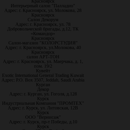
Красноярск
Интерьерный салон "Палладио"
Адрес: г. Красноярск, ул. Молокова, 28
Красноярск
Салон Декорум
Адрес: г. Красноярск, ул. 78
Добровольческой бригады, д.12, ТК
«Командор»
Красноярск
Салон-магазин "КОЛОРСТУДИЯ"
Адрес: г. Красноярск, ул.Молокова, 40
Красноярск
салон АРТ-ТОН
Адрес: г. Красноярск, ул. Маерчака, д. 1,
пом. 19/2
Кувейт
Exotic International General Trading Kuwait
Адрес: P.O. Box 3507, Jeddah, Saudi Arabia
Курган
Декор
Адрес: г. Курган, ул. Гоголя, д.128
Курск
Индустриальная Компания "ПРОМТЕХ"
Адрес: г. Курск, ул. Литовская, 12В
Курск
ООО "Вернисаж"
Адрес: г. Курск, пр-т Победы, д.10
Курск