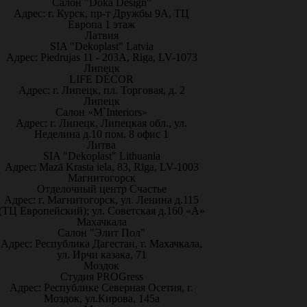
Салон "Doka Design"
Адрес: г. Курск, пр-т Дружбы 9А, ТЦ
Европа 1 этаж
Латвия
SIA "Dekoplast" Latvia
Адрес: Piedrujas 11 - 203A, Riga, LV-1073
Липецк
LIFE DÉCOR
Адрес: г. Липецк, пл. Торговая, д. 2
Липецк
Салон «M`Interiors»
Адрес: г. Липецк, Липецкая обл., ул.
Неделина д.10 пом. 8 офис 1
Литва
SIA "Dekoplast" Lithuania
Адрес: Mazā Krasta iela, 83, Rīga, LV-1003
Магнитогорск
Отделочный центр Счастье
Адрес: г. Магнитогорск, ул. Ленина д.115
(ТЦ Европейский); ул. Советская д.160 «А»
Махачкала
Салон "Элит Пол"
Адрес: Республика Дагестан, г. Махачкала,
ул. Ирчи казака, 71
Моздок
Студия PROGress
Адрес: Республике Северная Осетия, г.
Моздок, ул.Кирова, 145а