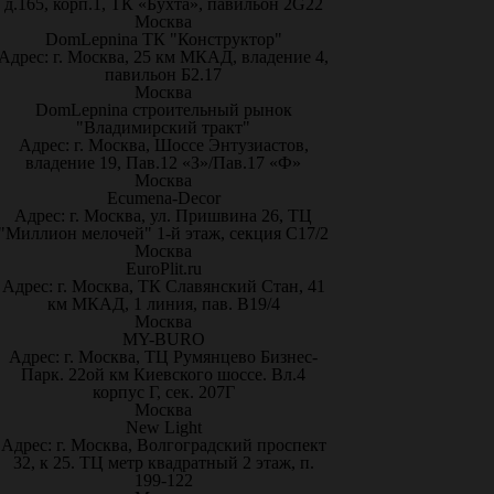
д.165, корп.1, ТК «Бухта», павильон 2G22
Москва
DomLepnina ТК "Конструктор"
Адрес: г. Москва, 25 км МКАД, владение 4,
павильон Б2.17
Москва
DomLepnina строительный рынок
"Владимирский тракт"
Адрес: г. Москва, Шоссе Энтузиастов,
владение 19, Пав.12 «З»/Пав.17 «Ф»
Москва
Ecumena-Decor
Адрес: г. Москва, ул. Пришвина 26, ТЦ
"Миллион мелочей" 1-й этаж, секция С17/2
Москва
EuroPlit.ru
Адрес: г. Москва, ТК Славянский Стан, 41
км МКАД, 1 линия, пав. В19/4
Москва
MY-BURO
Адрес: г. Москва, ТЦ Румянцево Бизнес-
Парк. 22ой км Киевского шоссе. Вл.4
корпус Г, сек. 207Г
Москва
New Light
Адрес: г. Москва, Волгоградский проспект
32, к 25. ТЦ метр квадратный 2 этаж, п.
199-122