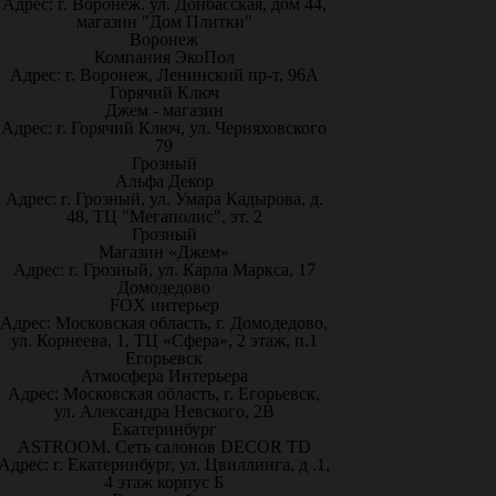
Адрес: г. Воронеж. ул. Донбасская, дом 44,
магазин "Дом Плитки"
Воронеж
Компания ЭкоПол
Адрес: г. Воронеж, Ленинский пр-т, 96А
Горячий Ключ
Джем - магазин
Адрес: г. Горячий Ключ, ул. Черняховского
79
Грозный
Альфа Декор
Адрес: г. Грозный, ул. Умара Кадырова, д.
48, ТЦ "Мегаполис", эт. 2
Грозный
Магазин «Джем»
Адрес: г. Грозный, ул. Карла Маркса, 17
Домодедово
FOX интерьер
Адрес: Московская область, г. Домодедово,
ул. Корнеева, 1, ТЦ «Сфера», 2 этаж, п.1
Егорьевск
Атмосфера Интерьера
Адрес: Московская область, г. Егорьевск,
ул. Александра Невского, 2В
Екатеринбург
ASTROOM. Сеть салонов DECOR TD
Адрес: г. Екатеринбург, ул. Цвиллинга, д .1,
4 этаж корпус Б