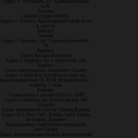
Адрес: г. Астрахань, ул. Адмиралтейская
д.30
Ачинск
Дизайн-студия ИРМА
Адрес: г. Ачинск, Красноярский край, м-он
4, дом 14
Барнаул
Ампир
Адрес: г. Барнаул, пр. Социалистический,
78
Барнаул
Салон Квадро Интерьер
Адрес: г. Барнаул, пр. Строителей, 14а
Барнаул
Салон интерьерных покрытий «Gaudi»
Адрес: г. Барнаул, Алтайский край, пр.
Красноармейский 15, ТОЦ Демидовский, 1
подъезд, 2 этаж
Барнаул
Студия света и декора DECO LAMP
Адрес: г. Барнаул, ул. Пролетарская 160
Бахрейн
Exotic International General Trading Bahrain
Адрес: P.O. Box 3507, Jeddah, Saudi Arabia
Белгород, Дубовое
Декоративные отделочные материалы
Элит-Декор
Адрес: Белгородская область, Белгородский