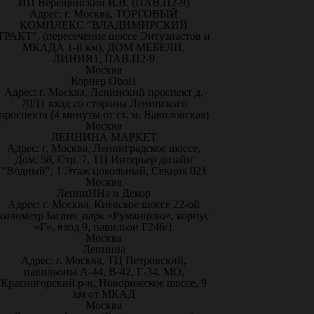
ИП Верещинский В.В. (ПАВ.П2-9)
Адрес: г. Москва, ТОРГОВЫЙ
КОМПЛЕКС "ВЛАДИМИРСКИЙ
ТРАКТ", (пересечение шоссе Энтузиастов и
МКАДА 1-й км), ДОМ МЕБЕЛИ,
ЛИНИЯ1, ПАВ.П2-9
Москва
Корнер Oboi1
Адрес: г. Москва, Ленинский проспект д.
70/11 вход со стороны Ленинского
проспекта (4 минуты от ст. м. Вавиловская)
Москва
ЛЕПНИНА МАРКЕТ
Адрес: г. Москва, Ленинградское шоссе,
Дом. 58, Стр. 7, ТЦ Интерьер дизайн
"Водный", 1 Этаж цокольный, Секция 021
Москва
ЛепниННа и Декор
Адрес: г. Москва, Киевское шоссе 22-ой
километр Бизнес парк «Румянцево», корпус
«Г», вход 9, павильон Г246/1
Москва
Лепнина
Адрес: г. Москва, ТЦ Петровский,
павильоны А-44, В-42, Г-34. МО,
Красногорский р-н, Новорижское шоссе, 9
км от МКАД
Москва