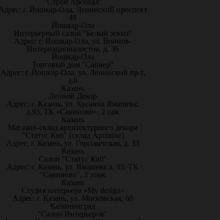
"Строй Арсенал"
Адрес: г. Йошкар-Ола, Ленинский проспект
49
Йошкар-Ола
Интерьерный салон "Белый эскиз"
Адрес: г. Йошкар-Ола, ул. Воинов-
Интернационалистов, д. 36
Йошкар-Ола
Торговый дом "Сайвер"
Адрес: г. Йошкар-Ола, ул. Ленинский пр-т,
д.8
Казань
Лепной Декор
Адрес: г. Казань, ул. Хусаина Ямашева,
д.93, ТК «Савиново», 2 таж
Казань
Магазин-склад архитектурного декора
"Статус Кво" (склад Артполе)
Адрес: г. Казань, ул. Горсоветская, д. 33
Казань
Салон "Статус Кв0"
Адрес: г. Казань, ул. Ямашева д. 93, ТК
"Савиново", 2 этаж
Казань
Студия интерьера «My design»
Адрес: г. Казань, ул. Московская, 60
Калининград
"Салон Интерьеров"