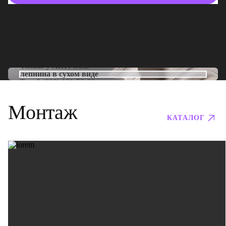
Только у
ARTPOLE
лепнина в сухом виде
Тел:
8 (800) 101-53-00
Монтаж
КАТАЛОГ