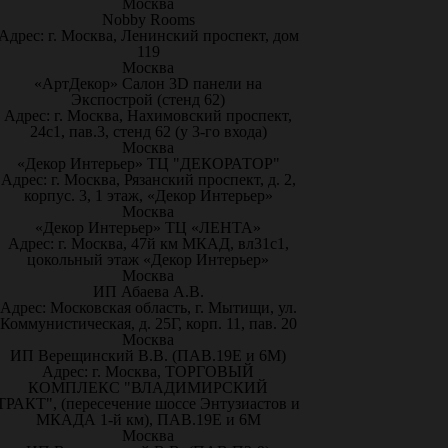
Москва
Nobby Rooms
Адрес: г. Москва, Ленинский проспект, дом
119
Москва
«АртДекор» Салон 3D панели на
Экспострой (стенд 62)
Адрес: г. Москва, Нахимовский проспект,
24с1, пав.3, стенд 62 (у 3-го входа)
Москва
«Декор Интерьер» ТЦ "ДЕКОРАТОР"
Адрес: г. Москва, Рязанский проспект, д. 2,
корпус. 3, 1 этаж, «Декор Интерьер»
Москва
«Декор Интерьер» ТЦ «ЛЕНТА»
Адрес: г. Москва, 47й км МКАД, вл31с1,
цокольный этаж «Декор Интерьер»
Москва
ИП Абаева А.В.
Адрес: Московская область, г. Мытищи, ул.
Коммунистическая, д. 25Г, корп. 11, пав. 20
Москва
ИП Верещинский В.В. (ПАВ.19Е и 6М)
Адрес: г. Москва, ТОРГОВЫЙ
КОМПЛЕКС "ВЛАДИМИРСКИЙ
ТРАКТ", (пересечение шоссе Энтузиастов и
МКАДА 1-й км), ПАВ.19Е и 6М
Москва