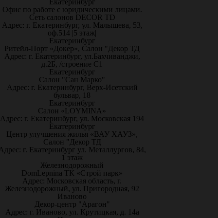
Екатеринбург
Офис по работе с юридическими лицами.
Сеть салонов DECOR TD
Адрес: г. Екатеринбург, ул. Малышева, 53,
оф.514 |5 этаж|
Екатеринбург
Ритейл-Порт «Докер», Салон "Декор ТД
Адрес: г. Екатеринбург, ул.Бахчиванджи,
д.2Б, /строение С1
Екатеринбург
Салон "Сан Марко"
Адрес: г. Екатеринбург, Верх-Исетский
бульвар, 18
Екатеринбург
Салон «LOYMINA»
Адрес: г. Екатеринбург, ул. Московская 194
Екатеринбург
Центр улучшения жилья «ВАУ ХАУЗ»,
Салон "Декор ТД
Адрес: г. Екатеринбург ул. Металлургов, 84,
1 этаж
Железнодорожный
DomLepnina ТК «Строй парк»
Адрес: Московская область, г.
Железнодорожный, ул. Пригородная, 92
Иваново
Декор-центр "Арагон"
Адрес: г. Иваново, ул. Крутицкая, д. 14а