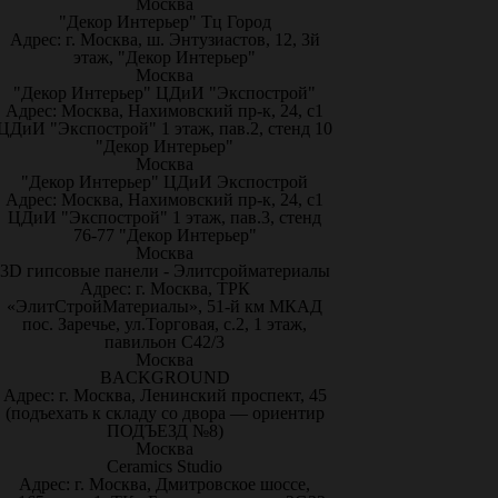
Москва
"Декор Интерьер" Тц Город
Адрес: г. Москва, ш. Энтузиастов, 12, 3й
этаж, "Декор Интерьер"
Москва
"Декор Интерьер" ЦДиИ "Экспострой"
Адрес: Москва, Нахимовский пр-к, 24, с1
ЦДиИ "Экспострой" 1 этаж, пав.2, стенд 10
"Декор Интерьер"
Москва
"Декор Интерьер" ЦДиИ Экспострой
Адрес: Москва, Нахимовский пр-к, 24, с1
ЦДиИ "Экспострой" 1 этаж, пав.3, стенд
76-77 "Декор Интерьер"
Москва
3D гипсовые панели - Элитсройматериалы
Адрес: г. Москва, ТРК
«ЭлитСтройМатериалы», 51-й км МКАД
пос. Заречье, ул.Торговая, с.2, 1 этаж,
павильон С42/3
Москва
BACKGROUND
Адрес: г. Москва, Ленинский проспект, 45
(подъехать к складу со двора — ориентир
ПОДЪЕЗД №8)
Москва
Ceramics Studio
Адрес: г. Москва, Дмитровское шоссе,