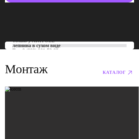
Только у
ARTPOLE
лепнина в сухом виде
Тел:
8 (800) 101-53-00
Монтаж
КАТАЛОГ