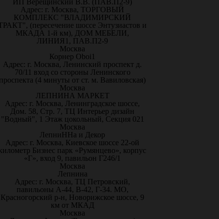
ИП Верещинский В.В. (ПАВ.П2-9)
Адрес: г. Москва, ТОРГОВЫЙ
КОМПЛЕКС "ВЛАДИМИРСКИЙ
ТРАКТ", (пересечение шоссе Энтузиастов и
МКАДА 1-й км), ДОМ МЕБЕЛИ,
ЛИНИЯ1, ПАВ.П2-9
Москва
Корнер Oboi1
Адрес: г. Москва, Ленинский проспект д.
70/11 вход со стороны Ленинского
проспекта (4 минуты от ст. м. Вавиловская)
Москва
ЛЕПНИНА МАРКЕТ
Адрес: г. Москва, Ленинградское шоссе,
Дом. 58, Стр. 7, ТЦ Интерьер дизайн
"Водный", 1 Этаж цокольный, Секция 021
Москва
ЛепниННа и Декор
Адрес: г. Москва, Киевское шоссе 22-ой
километр Бизнес парк «Румянцево», корпус
«Г», вход 9, павильон Г246/1
Москва
Лепнина
Адрес: г. Москва, ТЦ Петровский,
павильоны А-44, В-42, Г-34. МО,
Красногорский р-н, Новорижское шоссе, 9
км от МКАД
Москва