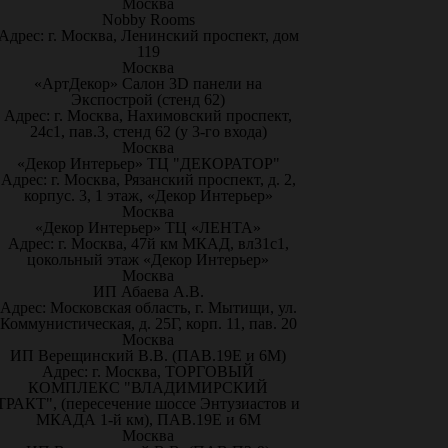
Москва
Nobby Rooms
Адрес: г. Москва, Ленинский проспект, дом
119
Москва
«АртДекор» Салон 3D панели на
Экспострой (стенд 62)
Адрес: г. Москва, Нахимовский проспект,
24с1, пав.3, стенд 62 (у 3-го входа)
Москва
«Декор Интерьер» ТЦ "ДЕКОРАТОР"
Адрес: г. Москва, Рязанский проспект, д. 2,
корпус. 3, 1 этаж, «Декор Интерьер»
Москва
«Декор Интерьер» ТЦ «ЛЕНТА»
Адрес: г. Москва, 47й км МКАД, вл31с1,
цокольный этаж «Декор Интерьер»
Москва
ИП Абаева А.В.
Адрес: Московская область, г. Мытищи, ул.
Коммунистическая, д. 25Г, корп. 11, пав. 20
Москва
ИП Верещинский В.В. (ПАВ.19Е и 6М)
Адрес: г. Москва, ТОРГОВЫЙ
КОМПЛЕКС "ВЛАДИМИРСКИЙ
ТРАКТ", (пересечение шоссе Энтузиастов и
МКАДА 1-й км), ПАВ.19Е и 6М
Москва