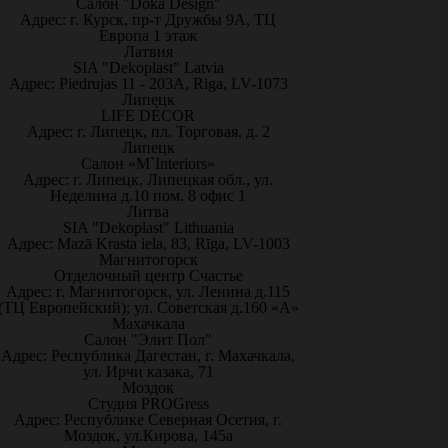
Салон "Doka Design"
Адрес: г. Курск, пр-т Дружбы 9А, ТЦ
Европа 1 этаж
Латвия
SIA "Dekoplast" Latvia
Адрес: Piedrujas 11 - 203A, Riga, LV-1073
Липецк
LIFE DÉCOR
Адрес: г. Липецк, пл. Торговая, д. 2
Липецк
Салон «M`Interiors»
Адрес: г. Липецк, Липецкая обл., ул.
Неделина д.10 пом. 8 офис 1
Литва
SIA "Dekoplast" Lithuania
Адрес: Mazā Krasta iela, 83, Rīga, LV-1003
Магнитогорск
Отделочный центр Счастье
Адрес: г. Магнитогорск, ул. Ленина д.115
(ТЦ Европейский); ул. Советская д.160 «А»
Махачкала
Салон "Элит Пол"
Адрес: Республика Дагестан, г. Махачкала,
ул. Ирчи казака, 71
Моздок
Студия PROGress
Адрес: Республике Северная Осетия, г.
Моздок, ул.Кирова, 145а