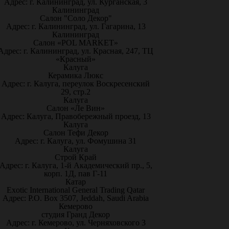
Адрес: г. Калининград, ул. Курганская, 3
Калининград
Салон "Соло Декор"
Адрес: г. Калининград, ул. Гагарина, 13
Калининград
Салон «POL MARKET»
Адрес: г. Калининград, ул. Красная, 247, ТЦ
«Красный»
Калуга
Керамика Люкс
Адрес: г. Калуга, переулок Воскресенский
29, стр.2
Калуга
Салон «Ле Вин»
Адрес: Калуга, Правобережный проезд, 13
Калуга
Салон Тефи Декор
Адрес: г. Калуга, ул. Фомушина 31
Калуга
Строй Край
Адрес: г. Калуга, 1-й Академический пр., 5,
корп. 1Д, пав Г-11
Катар
Exotic International General Trading Qatar
Адрес: P.O. Box 3507, Jeddah, Saudi Arabia
Кемерово
студия Гранд Декор
Адрес: г. Кемерово, ул. Черняховского 3