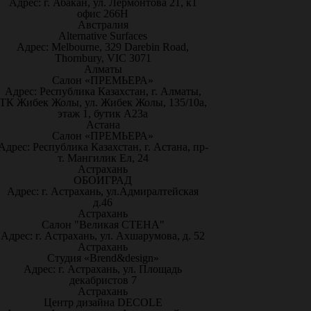
Адрес: г. Абакан, ул. Лермонтова 21, к1
офис 266Н
Австралия
Alternative Surfaces
Адрес: Melbourne, 329 Darebin Road,
Thornbury, VIC 3071
Алматы
Салон «ПРЕМЬЕРА»
Адрес: Республика Казахстан, г. Алматы,
ТК Жибек Жолы, ул. Жибек Жолы, 135/10а,
этаж 1, бутик А23а
Астана
Салон «ПРЕМЬЕРА»
Адрес: Республика Казахстан, г. Астана, пр-
т. Мангилик Ел, 24
Астрахань
ОБОИГРАД
Адрес: г. Астрахань, ул.Адмиралтейская
д.46
Астрахань
Салон "Великая СТЕНА"
Адрес: г. Астрахань, ул. Ахшарумова, д. 52
Астрахань
Студия «Brend&design»
Адрес: г. Астрахань, ул. Площадь
декабристов 7
Астрахань
Центр дизайна DECOLE