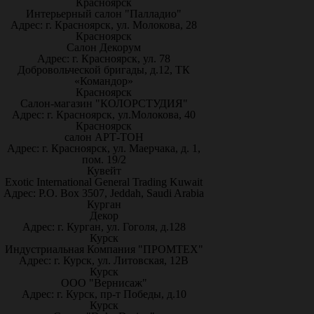
Красноярск
Интерьерный салон "Палладио"
Адрес: г. Красноярск, ул. Молокова, 28
Красноярск
Салон Декорум
Адрес: г. Красноярск, ул. 78
Добровольческой бригады, д.12, ТК
«Командор»
Красноярск
Салон-магазин "КОЛОРСТУДИЯ"
Адрес: г. Красноярск, ул.Молокова, 40
Красноярск
салон АРТ-ТОН
Адрес: г. Красноярск, ул. Маерчака, д. 1,
пом. 19/2
Кувейт
Exotic International General Trading Kuwait
Адрес: P.O. Box 3507, Jeddah, Saudi Arabia
Курган
Декор
Адрес: г. Курган, ул. Гоголя, д.128
Курск
Индустриальная Компания "ПРОМТЕХ"
Адрес: г. Курск, ул. Литовская, 12В
Курск
ООО "Вернисаж"
Адрес: г. Курск, пр-т Победы, д.10
Курск