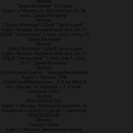
Москва
"Декор Интерьер" Тц Город
Адрес: г. Москва, ш. Энтузиастов, 12, 3й
этаж, "Декор Интерьер"
Москва
"Декор Интерьер" ЦДиИ "Экспострой"
Адрес: Москва, Нахимовский пр-к, 24, с1
ЦДиИ "Экспострой" 1 этаж, пав.2, стенд 10
"Декор Интерьер"
Москва
"Декор Интерьер" ЦДиИ Экспострой
Адрес: Москва, Нахимовский пр-к, 24, с1
ЦДиИ "Экспострой" 1 этаж, пав.3, стенд
76-77 "Декор Интерьер"
Москва
3D гипсовые панели - Элитсройматериалы
Адрес: г. Москва, ТРК
«ЭлитСтройМатериалы», 51-й км МКАД
пос. Заречье, ул.Торговая, с.2, 1 этаж,
павильон С42/3
Москва
BACKGROUND
Адрес: г. Москва, Ленинский проспект, 45
(подъехать к складу со двора — ориентир
ПОДЪЕЗД №8)
Москва
Ceramics Studio
Адрес: г. Москва, Дмитровское шоссе,