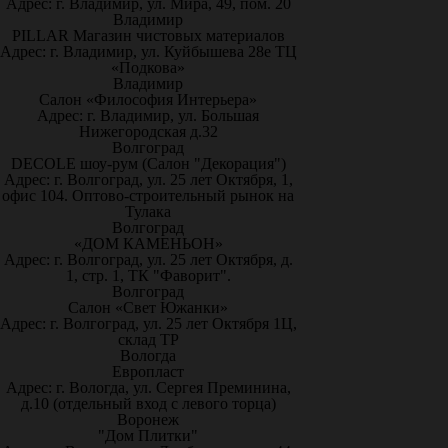
Адрес: г. Владимир, ул. Мира, 49, пом. 20
Владимир
PILLAR Магазин чистовых материалов
Адрес: г. Владимир, ул. Куйбышева 28е ТЦ
«Подкова»
Владимир
Салон «Философия Интерьера»
Адрес: г. Владимир, ул. Большая
Нижегородская д.32
Волгоград
DECOLE шоу-рум (Салон "Декорация")
Адрес: г. Волгоград, ул. 25 лет Октября, 1,
офис 104. Оптово-строительный рынок на
Тулака
Волгоград
«ДОМ КАМЕНЬОН»
Адрес: г. Волгоград, ул. 25 лет Октября, д.
1, стр. 1, ТК "Фаворит".
Волгоград
Салон «Свет Южанки»
Адрес: г. Волгоград, ул. 25 лет Октября 1Ц,
склад ТР
Вологда
Европласт
Адрес: г. Вологда, ул. Сергея Преминина,
д.10 (отдельный вход с левого торца)
Воронеж
"Дом Плитки"