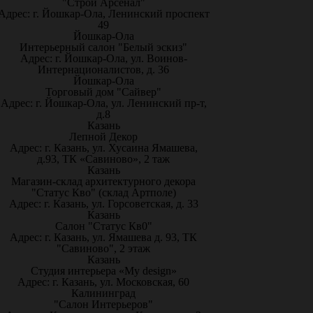
"Строй Арсенал"
Адрес: г. Йошкар-Ола, Ленинский проспект
49
Йошкар-Ола
Интерьерный салон "Белый эскиз"
Адрес: г. Йошкар-Ола, ул. Воинов-
Интернационалистов, д. 36
Йошкар-Ола
Торговый дом "Сайвер"
Адрес: г. Йошкар-Ола, ул. Ленинский пр-т,
д.8
Казань
Лепной Декор
Адрес: г. Казань, ул. Хусаина Ямашева,
д.93, ТК «Савиново», 2 таж
Казань
Магазин-склад архитектурного декора
"Статус Кво" (склад Артполе)
Адрес: г. Казань, ул. Горсоветская, д. 33
Казань
Салон "Статус Кв0"
Адрес: г. Казань, ул. Ямашева д. 93, ТК
"Савиново", 2 этаж
Казань
Студия интерьера «My design»
Адрес: г. Казань, ул. Московская, 60
Калининград
"Салон Интерьеров"