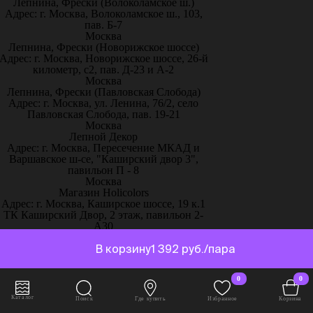
Лепнина, Фрески (Волоколамское ш.)
Адрес: г. Москва, Волоколамское ш., 103,
пав. Б-7
Москва
Лепнина, Фрески (Новорижское шоссе)
Адрес: г. Москва, Новорижское шоссе, 26-й
километр, с2, пав. Д-23 и А-2
Москва
Лепнина, Фрески (Павловская Слобода)
Адрес: г. Москва, ул. Ленина, 76/2, село
Павловская Слобода, пав. 19-21
Москва
Лепной Декор
Адрес: г. Москва, Пересечение МКАД и
Варшавское ш-се, "Каширский двор 3",
павильон П - 8
Москва
Магазин Holicolors
Адрес: г. Москва, Каширское шоссе, 19 к.1
ТК Каширский Двор, 2 этаж, павильон 2-
А30
Москва
Магазин Sherwinstore
В корзину
1 392 руб./пара
Адрес: г. Москва, Нахимовский проспект,
24, павильон 3, блок 10с, место 130
0
0
Москва
ООО Паркет-Авeню
Каталог
Поиск
Где купить
Избранное
Корзина
Адрес: г. Москва, Ленинградское ш, дом 25.