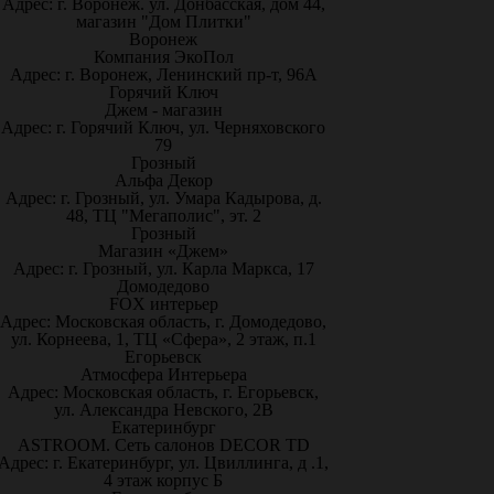
Адрес: г. Воронеж. ул. Донбасская, дом 44,
магазин "Дом Плитки"
Воронеж
Компания ЭкоПол
Адрес: г. Воронеж, Ленинский пр-т, 96А
Горячий Ключ
Джем - магазин
Адрес: г. Горячий Ключ, ул. Черняховского
79
Грозный
Альфа Декор
Адрес: г. Грозный, ул. Умара Кадырова, д.
48, ТЦ "Мегаполис", эт. 2
Грозный
Магазин «Джем»
Адрес: г. Грозный, ул. Карла Маркса, 17
Домодедово
FOX интерьер
Адрес: Московская область, г. Домодедово,
ул. Корнеева, 1, ТЦ «Сфера», 2 этаж, п.1
Егорьевск
Атмосфера Интерьера
Адрес: Московская область, г. Егорьевск,
ул. Александра Невского, 2В
Екатеринбург
ASTROOM. Сеть салонов DECOR TD
Адрес: г. Екатеринбург, ул. Цвиллинга, д .1,
4 этаж корпус Б