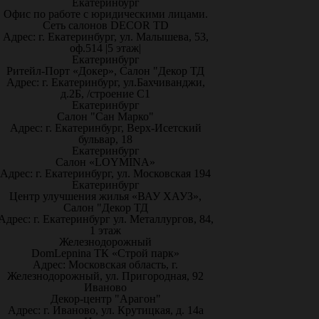
Екатеринбург
Офис по работе с юридическими лицами.
Сеть салонов DECOR TD
Адрес: г. Екатеринбург, ул. Малышева, 53,
оф.514 |5 этаж|
Екатеринбург
Ритейл-Порт «Докер», Салон "Декор ТД
Адрес: г. Екатеринбург, ул.Бахчиванджи,
д.2Б, /строение С1
Екатеринбург
Салон "Сан Марко"
Адрес: г. Екатеринбург, Верх-Исетский
бульвар, 18
Екатеринбург
Салон «LOYMINA»
Адрес: г. Екатеринбург, ул. Московская 194
Екатеринбург
Центр улучшения жилья «ВАУ ХАУЗ»,
Салон "Декор ТД
Адрес: г. Екатеринбург ул. Металлургов, 84,
1 этаж
Железнодорожный
DomLepnina ТК «Строй парк»
Адрес: Московская область, г.
Железнодорожный, ул. Пригородная, 92
Иваново
Декор-центр "Арагон"
Адрес: г. Иваново, ул. Крутицкая, д. 14а