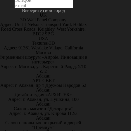
Выберите свой город
UK
3D Wall Panel Company
Адрес: Unit 1 Nelsons Transport Yard, Halifax
Road Cross Roads, Keighley, West Yorkshire,
BD22 9BG
USA
Textures-3D
Адрес: 91361 Westlake Village, California
Москва
Фирменный шоурум «Artpole. Инновации в
интерьере»
Адрес: г. Москва, ул. Каретный Ряд, д. 5/10
с. 2
Абакан
АРТ СВЕТ
Адрес: г. Абакан, пр-т Дружбы Народов 52
Абакан
Дизайн-студия «АРХИТЕК»
Адрес: г. Абакан, ул. Пушкина, 100
Абакан
Салон - магазин "Декорация"
Адрес: г. Абакан, ул. Кирова 112/3
Абакан
Салон напольных покрытий и дверей
"Премиум"