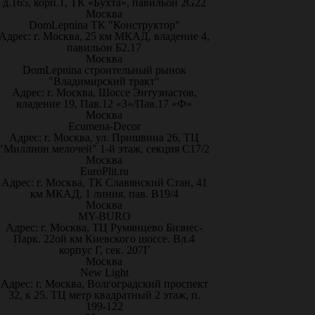
д.165, корп.1, ТК «Бухта», павильон 2G22
Москва
DomLepnina ТК "Конструктор"
Адрес: г. Москва, 25 км МКАД, владение 4,
павильон Б2.17
Москва
DomLepnina строительный рынок
"Владимирский тракт"
Адрес: г. Москва, Шоссе Энтузиастов,
владение 19, Пав.12 «З»/Пав.17 «Ф»
Москва
Ecumena-Decor
Адрес: г. Москва, ул. Пришвина 26, ТЦ
"Миллион мелочей" 1-й этаж, секция С17/2
Москва
EuroPlit.ru
Адрес: г. Москва, ТК Славянский Стан, 41
км МКАД, 1 линия, пав. В19/4
Москва
MY-BURO
Адрес: г. Москва, ТЦ Румянцево Бизнес-
Парк. 22ой км Киевского шоссе. Вл.4
корпус Г, сек. 207Г
Москва
New Light
Адрес: г. Москва, Волгоградский проспект
32, к 25. ТЦ метр квадратный 2 этаж, п.
199-122