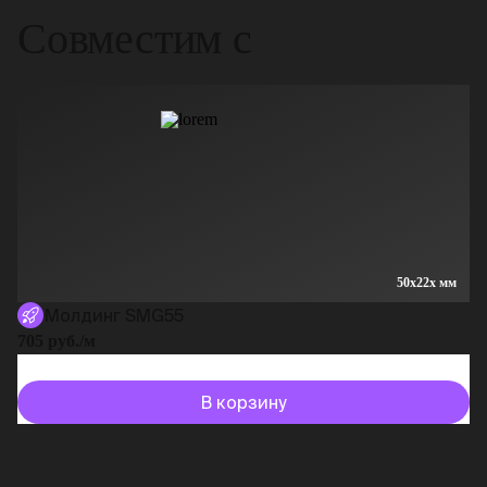
Совместим с
50x22x мм
Молдинг SMG55
705 руб./м
В корзину