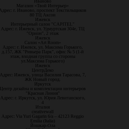
Иваново
Магазин «Твой Интерьер»
Адрес: г. Иваново, проспект Текстильщиков
80 ТЦ Аксон
Ижевск
Интерьерный салон "CAPITEL"
Адрес: г. Ижевск, ул. Удмуртская 304е, ТЦ
"Орион", 2 этаж
Ижевск
Салон «Art Room»
Адрес: г. Ижевск, ул. Максима Горького,
д.157, ЖК "Ривьера Парк", офис № 5 (1-й
этаж, входная группа со стороны
ул.Максима Горького)
Ижевск
ЦентрДеко
Адрес: Ижевск, улица Василия Тарасова, 7,
ЖК Новый город.
Иркутск
Центр дизайна и комплектации интерьеров
"Красная Линия"
Адрес: г. Иркутск, ул. Юрия Левитанского,
4
Италия
creativewall
Адрес: Via Yuri Gagarin 6/a – 42123 Reggio
Emilia (Italia)
Йошкар-Ола