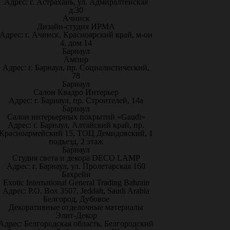
Адрес: г. Астрахань, ул. Адмиралтейская
д.30
Ачинск
Дизайн-студия ИРМА
Адрес: г. Ачинск, Красноярский край, м-он
4, дом 14
Барнаул
Ампир
Адрес: г. Барнаул, пр. Социалистический,
78
Барнаул
Салон Квадро Интерьер
Адрес: г. Барнаул, пр. Строителей, 14а
Барнаул
Салон интерьерных покрытий «Gaudi»
Адрес: г. Барнаул, Алтайский край, пр.
Красноармейский 15, ТОЦ Демидовский, 1
подъезд, 2 этаж
Барнаул
Студия света и декора DECO LAMP
Адрес: г. Барнаул, ул. Пролетарская 160
Бахрейн
Exotic International General Trading Bahrain
Адрес: P.O. Box 3507, Jeddah, Saudi Arabia
Белгород, Дубовое
Декоративные отделочные материалы
Элит-Декор
Адрес: Белгородская область, Белгородский