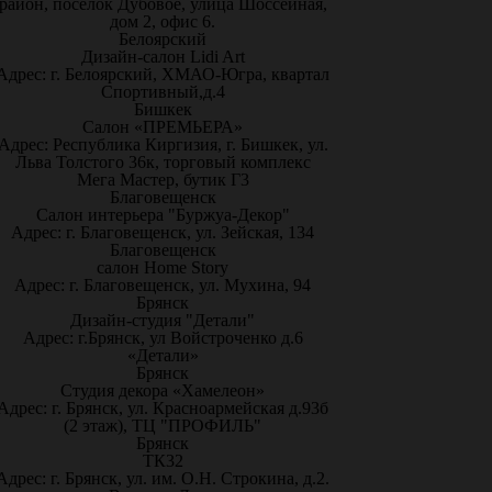
район, посёлок Дубовое, улица Шоссейная,
дом 2, офис 6.
Белоярский
Дизайн-салон Lidi Art
Адрес: г. Белоярский, ХМАО-Югра, квартал
Спортивный,д.4
Бишкек
Салон «ПРЕМЬЕРА»
Адрес: Республика Киргизия, г. Бишкек, ул.
Льва Толстого 36к, торговый комплекс
Мега Мастер, бутик Г3
Благовещенск
Салон интерьера "Буржуа-Декор"
Адрес: г. Благовещенск, ул. Зейская, 134
Благовещенск
салон Home Story
Адрес: г. Благовещенск, ул. Мухина, 94
Брянск
Дизайн-студия "Детали"
Адрес: г.Брянск, ул Войстроченко д.6
«Детали»
Брянск
Студия декора «Хамелеон»
Адрес: г. Брянск, ул. Красноармейская д.93б
(2 этаж), ТЦ "ПРОФИЛЬ"
Брянск
ТК32
Адрес: г. Брянск, ул. им. О.Н. Строкина, д.2.