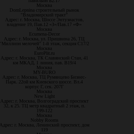
павильон Б2.17
Москва
DomLepnina строительный рынок
"Владимирский тракт"
Адрес: г. Москва, Шоссе Энтузиастов,
владение 19, Пав.12 «З»/Пав.17 «Ф»
Москва
Ecumena-Decor
Адрес: г. Москва, ул. Пришвина 26, ТЦ
"Миллион мелочей" 1-й этаж, секция С17/2
Москва
EuroPlit.ru
Адрес: г. Москва, ТК Славянский Стан, 41
км МКАД, 1 линия, пав. В19/4
Москва
MY-BURO
Адрес: г. Москва, ТЦ Румянцево Бизнес-
Парк. 22ой км Киевского шоссе. Вл.4
корпус Г, сек. 207Г
Москва
New Light
Адрес: г. Москва, Волгоградский проспект
32, к 25. ТЦ метр квадратный 2 этаж, п.
199-122
Москва
Nobby Rooms
Адрес: г. Москва, Ленинский проспект, дом
119