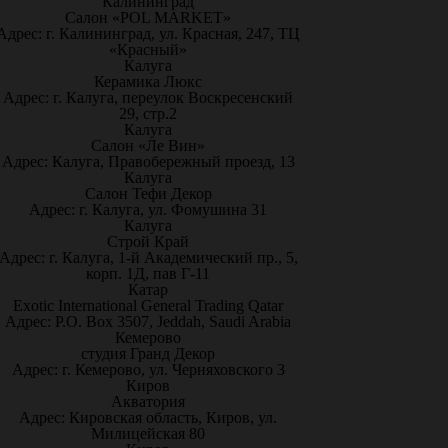
Калининград
Салон «POL MARKET»
Адрес: г. Калининград, ул. Красная, 247, ТЦ
«Красный»
Калуга
Керамика Люкс
Адрес: г. Калуга, переулок Воскресенский
29, стр.2
Калуга
Салон «Ле Вин»
Адрес: Калуга, Правобережный проезд, 13
Калуга
Салон Тефи Декор
Адрес: г. Калуга, ул. Фомушина 31
Калуга
Строй Край
Адрес: г. Калуга, 1-й Академический пр., 5,
корп. 1Д, пав Г-11
Катар
Exotic International General Trading Qatar
Адрес: P.O. Box 3507, Jeddah, Saudi Arabia
Кемерово
студия Гранд Декор
Адрес: г. Кемерово, ул. Черняховского 3
Киров
Акватория
Адрес: Кировская область, Киров, ул.
Милицейская 80