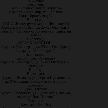
«Подкова»
Владимир
Салон «Философия Интерьера»
Адрес: г. Владимир, ул. Большая
Нижегородская д.32
Волгоград
DECOLE шоу-рум (Салон "Декорация")
Адрес: г. Волгоград, ул. 25 лет Октября, 1,
офис 104. Оптово-строительный рынок на
Тулака
Волгоград
«ДОМ КАМЕНЬОН»
Адрес: г. Волгоград, ул. 25 лет Октября, д.
1, стр. 1, ТК "Фаворит".
Волгоград
Салон «Свет Южанки»
Адрес: г. Волгоград, ул. 25 лет Октября 1Ц,
склад ТР
Вологда
Европласт
Адрес: г. Вологда, ул. Сергея Преминина,
д.10 (отдельный вход с левого торца)
Воронеж
"Дом Плитки"
Адрес: г. Воронеж. ул. Донбасская, дом 44,
магазин "Дом Плитки"
Воронеж
Компания ЭкоПол