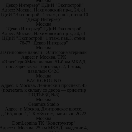
Москва
"Декор Интерьер" ЦДиИ "Экспострой"
Адрес: Москва, Нахимовский пр-к, 24, с1
ЦДиИ "Экспострой" 1 этаж, пав.2, стенд 10
"Декор Интерьер"
Москва
"Декор Интерьер" ЦДиИ Экспострой
Адрес: Москва, Нахимовский пр-к, 24, с1
ЦДиИ "Экспострой" 1 этаж, пав.3, стенд
76-77 "Декор Интерьер"
Москва
3D гипсовые панели - Элитсройматериалы
Адрес: г. Москва, ТРК
«ЭлитСтройМатериалы», 51-й км МКАД
пос. Заречье, ул.Торговая, с.2, 1 этаж,
павильон С42/3
Москва
BACKGROUND
Адрес: г. Москва, Ленинский проспект, 45
(подъехать к складу со двора — ориентир
ПОДЪЕЗД №8)
Москва
Ceramics Studio
Адрес: г. Москва, Дмитровское шоссе,
д.165, корп.1, ТК «Бухта», павильон 2G22
Москва
DomLepnina ТК "Конструктор"
Адрес: г. Москва, 25 км МКАД, владение 4,