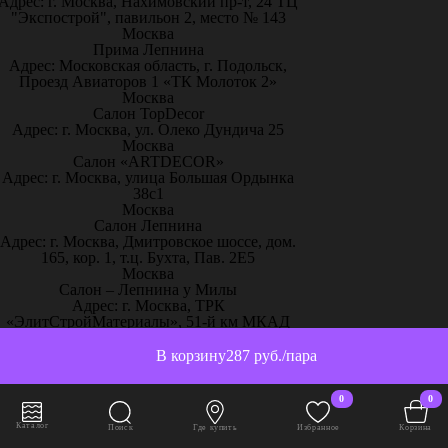
Адрес: г. Москва, Нахимовский пр-т, 24 ТЦ
"Экспострой", павильон 2, место № 143
Москва
Прима Лепнина
Адрес: Московская область, г. Подольск,
Проезд Авиаторов 1 «ТК Молоток 2»
Москва
Салон TopDecor
Адрес: г. Москва, ул. Олеко Дундича 25
Москва
Салон «ARTDECOR»
Адрес: г. Москва, улица Большая Ордынка
38с1
Москва
Салон Лепнина
Адрес: г. Москва, Дмитровское шоссе, дом.
165, кор. 1, т.ц. Бухта, Пав. 2Е5
Москва
Салон – Лепнина у Милы
Адрес: г. Москва, ТРК
«ЭлитСтройМатериалы», 51-й км МКАД
пос. Заречье, ул.Торговая, с.2, 1 этаж,
павильон С13
В корзину
287 руб./пара
Москва
Творческий дом «Красота и уют»
0
0
Адрес: г. Москва, ул. Рябиновая, 41, ЭДЦ
Madex (2 этаж прямо от эскалатора эксп. 2-
Каталог
Поиск
Где купить
Избранное
Корзина
27, 2-28)