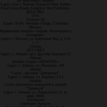
3D Wall Panel Company
Адрес: Unit 1 Nelsons Transport Yard, Halifax
Road Cross Roads, Keighley, West Yorkshire,
BD22 9BG
USA
Textures-3D
Адрес: 91361 Westlake Village, California
Москва
Фирменный шоурум «Artpole. Инновации в
интерьере»
Адрес: г. Москва, ул. Каретный Ряд, д. 5/10
с. 2
Абакан
АРТ СВЕТ
Адрес: г. Абакан, пр-т Дружбы Народов 52
Абакан
Дизайн-студия «АРХИТЕК»
Адрес: г. Абакан, ул. Пушкина, 100
Абакан
Салон - магазин "Декорация"
Адрес: г. Абакан, ул. Кирова 112/3
Абакан
Салон напольных покрытий и дверей
"Премиум"
Адрес: г. Абакан, ул. Лермонтова 21, к1
офис 266Н
Австралия
Alternative Surfaces