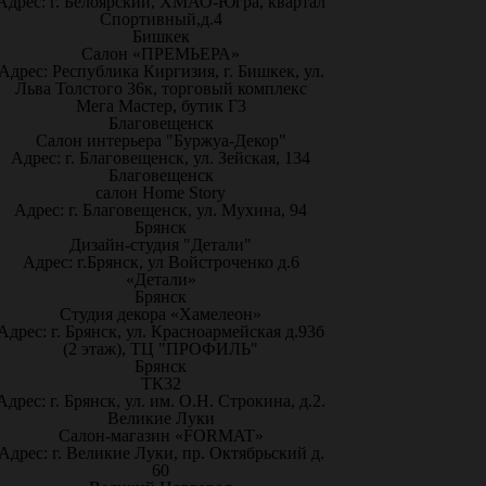
Адрес: г. Белоярский, ХМАО-Югра, квартал
Спортивный,д.4
Бишкек
Салон «ПРЕМЬЕРА»
Адрес: Республика Киргизия, г. Бишкек, ул.
Льва Толстого 36к, торговый комплекс
Мега Мастер, бутик Г3
Благовещенск
Салон интерьера "Буржуа-Декор"
Адрес: г. Благовещенск, ул. Зейская, 134
Благовещенск
салон Home Story
Адрес: г. Благовещенск, ул. Мухина, 94
Брянск
Дизайн-студия "Детали"
Адрес: г.Брянск, ул Войстроченко д.6
«Детали»
Брянск
Студия декора «Хамелеон»
Адрес: г. Брянск, ул. Красноармейская д.93б
(2 этаж), ТЦ "ПРОФИЛЬ"
Брянск
ТК32
Адрес: г. Брянск, ул. им. О.Н. Строкина, д.2.
Великие Луки
Салон-магазин «FORMAT»
Адрес: г. Великие Луки, пр. Октябрьский д.
60