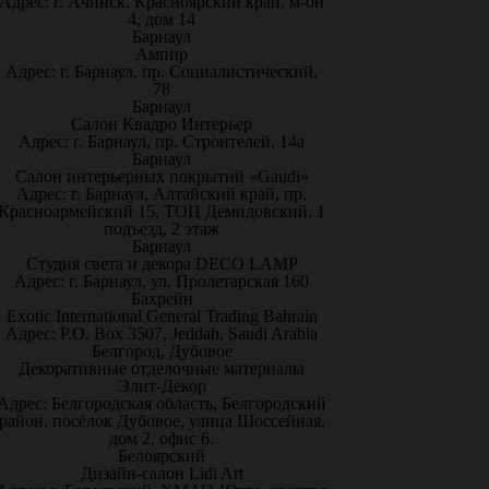
Адрес: г. Ачинск, Красноярский край, м-он
4, дом 14
Барнаул
Ампир
Адрес: г. Барнаул, пр. Социалистический,
78
Барнаул
Салон Квадро Интерьер
Адрес: г. Барнаул, пр. Строителей, 14а
Барнаул
Салон интерьерных покрытий «Gaudi»
Адрес: г. Барнаул, Алтайский край, пр.
Красноармейский 15, ТОЦ Демидовский, 1
подъезд, 2 этаж
Барнаул
Студия света и декора DECO LAMP
Адрес: г. Барнаул, ул. Пролетарская 160
Бахрейн
Exotic International General Trading Bahrain
Адрес: P.O. Box 3507, Jeddah, Saudi Arabia
Белгород, Дубовое
Декоративные отделочные материалы
Элит-Декор
Адрес: Белгородская область, Белгородский
район, посёлок Дубовое, улица Шоссейная,
дом 2, офис 6.
Белоярский
Дизайн-салон Lidi Art