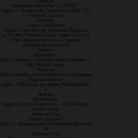
Ижевск
Интерьерный салон "CAPITEL"
Адрес: г. Ижевск, ул. Удмуртская 304е, ТЦ
"Орион", 2 этаж
Ижевск
Салон «Art Room»
Адрес: г. Ижевск, ул. Максима Горького,
д.157, ЖК "Ривьера Парк", офис № 5 (1-й
этаж, входная группа со стороны
ул.Максима Горького)
Ижевск
ЦентрДеко
Адрес: Ижевск, улица Василия Тарасова, 7,
ЖК Новый город.
Иркутск
Центр дизайна и комплектации интерьеров
"Красная Линия"
Адрес: г. Иркутск, ул. Юрия Левитанского,
4
Италия
creativewall
Адрес: Via Yuri Gagarin 6/a – 42123 Reggio
Emilia (Italia)
Йошкар-Ола
"Строй Арсенал"
Адрес: г. Йошкар-Ола, Ленинский проспект
49
Йошкар-Ола