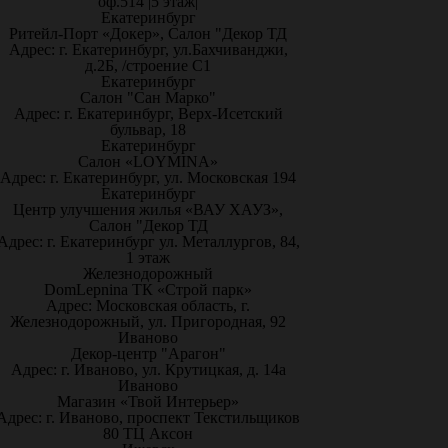
оф.514 |5 этаж|
Екатеринбург
Ритейл-Порт «Докер», Салон "Декор ТД
Адрес: г. Екатеринбург, ул.Бахчиванджи,
д.2Б, /строение С1
Екатеринбург
Салон "Сан Марко"
Адрес: г. Екатеринбург, Верх-Исетский
бульвар, 18
Екатеринбург
Салон «LOYMINA»
Адрес: г. Екатеринбург, ул. Московская 194
Екатеринбург
Центр улучшения жилья «ВАУ ХАУЗ»,
Салон "Декор ТД
Адрес: г. Екатеринбург ул. Металлургов, 84,
1 этаж
Железнодорожный
DomLepnina ТК «Строй парк»
Адрес: Московская область, г.
Железнодорожный, ул. Пригородная, 92
Иваново
Декор-центр "Арагон"
Адрес: г. Иваново, ул. Крутицкая, д. 14а
Иваново
Магазин «Твой Интерьер»
Адрес: г. Иваново, проспект Текстильщиков
80 ТЦ Аксон