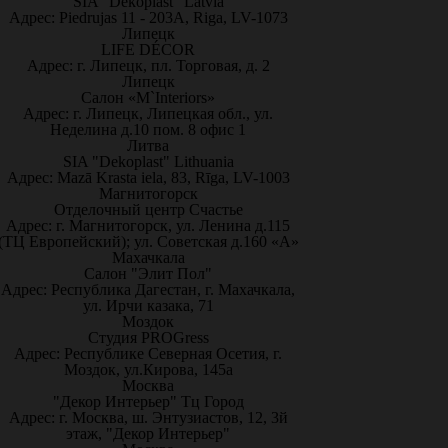
SIA "Dekoplast" Latvia
Адрес: Piedrujas 11 - 203A, Riga, LV-1073
Липецк
LIFE DÉCOR
Адрес: г. Липецк, пл. Торговая, д. 2
Липецк
Салон «M`Interiors»
Адрес: г. Липецк, Липецкая обл., ул.
Неделина д.10 пом. 8 офис 1
Литва
SIA "Dekoplast" Lithuania
Адрес: Mazā Krasta iela, 83, Rīga, LV-1003
Магнитогорск
Отделочный центр Счастье
Адрес: г. Магнитогорск, ул. Ленина д.115
(ТЦ Европейский); ул. Советская д.160 «А»
Махачкала
Салон "Элит Пол"
Адрес: Республика Дагестан, г. Махачкала,
ул. Ирчи казака, 71
Моздок
Студия PROGress
Адрес: Республике Северная Осетия, г.
Моздок, ул.Кирова, 145а
Москва
"Декор Интерьер" Тц Город
Адрес: г. Москва, ш. Энтузиастов, 12, 3й
этаж, "Декор Интерьер"