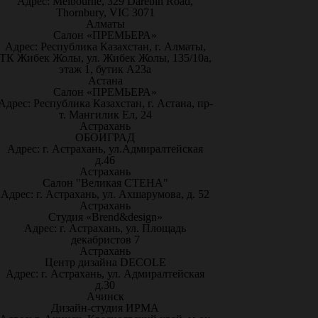
Адрес: Melbourne, 329 Darebin Road,
Thornbury, VIC 3071
Алматы
Салон «ПРЕМЬЕРА»
Адрес: Республика Казахстан, г. Алматы,
ТК Жибек Жолы, ул. Жибек Жолы, 135/10а,
этаж 1, бутик А23а
Астана
Салон «ПРЕМЬЕРА»
Адрес: Республика Казахстан, г. Астана, пр-
т. Мангилик Ел, 24
Астрахань
ОБОИГРАД
Адрес: г. Астрахань, ул.Адмиралтейская
д.46
Астрахань
Салон "Великая СТЕНА"
Адрес: г. Астрахань, ул. Ахшарумова, д. 52
Астрахань
Студия «Brend&design»
Адрес: г. Астрахань, ул. Площадь
декабристов 7
Астрахань
Центр дизайна DECOLE
Адрес: г. Астрахань, ул. Адмиралтейская
д.30
Ачинск
Дизайн-студия ИРМА