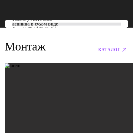
Только у
ARTPOLE
лепнина в сухом виде
Тел:
8 (800) 101-53-00
Монтаж
КАТАЛОГ