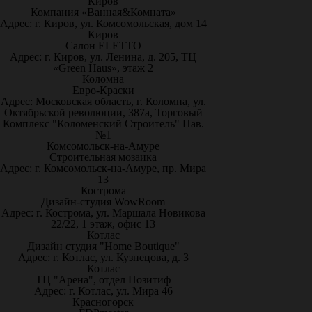
Киров
Компания «Ванная&Комната»
Адрес: г. Киров, ул. Комсомольская, дом 14
Киров
Салон ELETTO
Адрес: г. Киров, ул. Ленина, д. 205, ТЦ
«Green Haus», этаж 2
Коломна
Евро-Краски
Адрес: Московская область, г. Коломна, ул.
Октябрьской революции, 387а, Торговый
Комплекс "Коломенский Строитель" Пав.
№1
Комсомольск-на-Амуре
Строительная мозаика
Адрес: г. Комсомольск-на-Амуре, пр. Мира
13
Кострома
Дизайн-студия WowRoom
Адрес: г. Кострома, ул. Маршала Новикова
22/22, 1 этаж, офис 13
Котлас
Дизайн студия "Home Boutique"
Адрес: г. Котлас, ул. Кузнецова, д. 3
Котлас
ТЦ "Арена", отдел Позитиф
Адрес: г. Котлас, ул. Мира 46
Красногорск