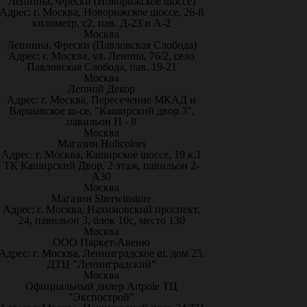
Лепнина, Фрески (Новорижское шоссе)
Адрес: г. Москва, Новорижское шоссе, 26-й
километр, с2, пав. Д-23 и А-2
Москва
Лепнина, Фрески (Павловская Слобода)
Адрес: г. Москва, ул. Ленина, 76/2, село
Павловская Слобода, пав. 19-21
Москва
Лепной Декор
Адрес: г. Москва, Пересечение МКАД и
Варшавское ш-се, "Каширский двор 3",
павильон П - 8
Москва
Магазин Holicolors
Адрес: г. Москва, Каширское шоссе, 19 к.1
ТК Каширский Двор, 2 этаж, павильон 2-
А30
Москва
Магазин Sherwinstore
Адрес: г. Москва, Нахимовский проспект,
24, павильон 3, блок 10с, место 130
Москва
ООО Паркет-Авeню
Адрес: г. Москва, Ленинградское ш, дом 25.
ДТЦ "Ленинградский"
Москва
Официальный дилер Artpole ТЦ
"Экспострой"