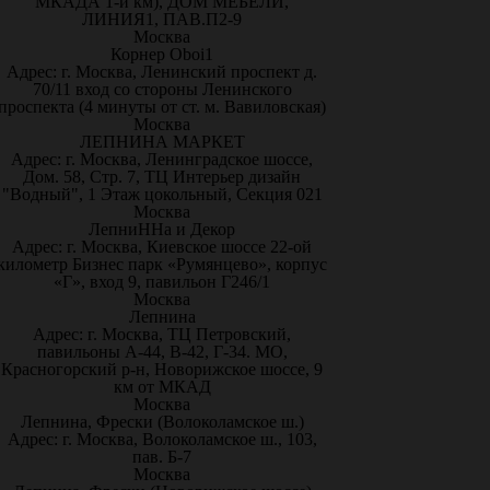
МКАДА 1-й км), ДОМ МЕБЕЛИ,
ЛИНИЯ1, ПАВ.П2-9
Москва
Корнер Oboi1
Адрес: г. Москва, Ленинский проспект д.
70/11 вход со стороны Ленинского
проспекта (4 минуты от ст. м. Вавиловская)
Москва
ЛЕПНИНА МАРКЕТ
Адрес: г. Москва, Ленинградское шоссе,
Дом. 58, Стр. 7, ТЦ Интерьер дизайн
"Водный", 1 Этаж цокольный, Секция 021
Москва
ЛепниННа и Декор
Адрес: г. Москва, Киевское шоссе 22-ой
километр Бизнес парк «Румянцево», корпус
«Г», вход 9, павильон Г246/1
Москва
Лепнина
Адрес: г. Москва, ТЦ Петровский,
павильоны А-44, В-42, Г-34. МО,
Красногорский р-н, Новорижское шоссе, 9
км от МКАД
Москва
Лепнина, Фрески (Волоколамское ш.)
Адрес: г. Москва, Волоколамское ш., 103,
пав. Б-7
Москва