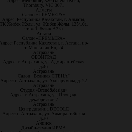
Адрес: Melbourne, 329 Darebin Road,
Thornbury, VIC 3071
Алматы
Салон «ПРЕМЬЕРА»
Адрес: Республика Казахстан, г. Алматы,
ТК Жибек Жолы, ул. Жибек Жолы, 135/10а,
этаж 1, бутик А23а
Астана
Салон «ПРЕМЬЕРА»
Адрес: Республика Казахстан, г. Астана, пр-
т. Мангилик Ел, 24
Астрахань
ОБОИГРАД
Адрес: г. Астрахань, ул.Адмиралтейская
д.46
Астрахань
Салон "Великая СТЕНА"
Адрес: г. Астрахань, ул. Ахшарумова, д. 52
Астрахань
Студия «Brend&design»
Адрес: г. Астрахань, ул. Площадь
декабристов 7
Астрахань
Центр дизайна DECOLE
Адрес: г. Астрахань, ул. Адмиралтейская
д.30
Ачинск
Дизайн-студия ИРМА