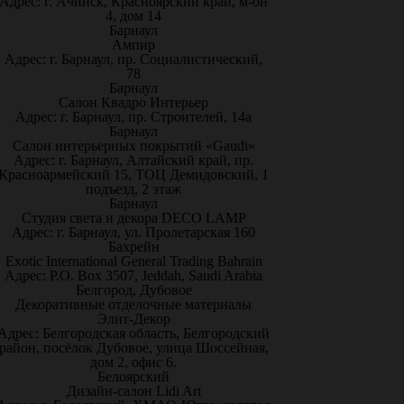
Адрес: г. Ачинск, Красноярский край, м-он
4, дом 14
Барнаул
Ампир
Адрес: г. Барнаул, пр. Социалистический,
78
Барнаул
Салон Квадро Интерьер
Адрес: г. Барнаул, пр. Строителей, 14а
Барнаул
Салон интерьерных покрытий «Gaudi»
Адрес: г. Барнаул, Алтайский край, пр.
Красноармейский 15, ТОЦ Демидовский, 1
подъезд, 2 этаж
Барнаул
Студия света и декора DECO LAMP
Адрес: г. Барнаул, ул. Пролетарская 160
Бахрейн
Exotic International General Trading Bahrain
Адрес: P.O. Box 3507, Jeddah, Saudi Arabia
Белгород, Дубовое
Декоративные отделочные материалы
Элит-Декор
Адрес: Белгородская область, Белгородский
район, посёлок Дубовое, улица Шоссейная,
дом 2, офис 6.
Белоярский
Дизайн-салон Lidi Art