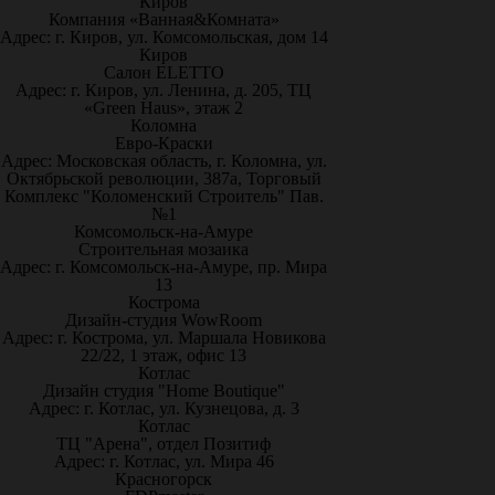
Киров
Компания «Ванная&Комната»
Адрес: г. Киров, ул. Комсомольская, дом 14
Киров
Салон ELETTO
Адрес: г. Киров, ул. Ленина, д. 205, ТЦ
«Green Haus», этаж 2
Коломна
Евро-Краски
Адрес: Московская область, г. Коломна, ул.
Октябрьской революции, 387а, Торговый
Комплекс "Коломенский Строитель" Пав.
№1
Комсомольск-на-Амуре
Строительная мозаика
Адрес: г. Комсомольск-на-Амуре, пр. Мира
13
Кострома
Дизайн-студия WowRoom
Адрес: г. Кострома, ул. Маршала Новикова
22/22, 1 этаж, офис 13
Котлас
Дизайн студия "Home Boutique"
Адрес: г. Котлас, ул. Кузнецова, д. 3
Котлас
ТЦ "Арена", отдел Позитиф
Адрес: г. Котлас, ул. Мира 46
Красногорск