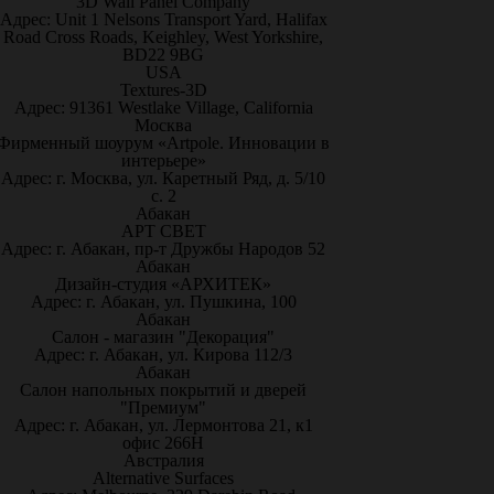
3D Wall Panel Company
Адрес: Unit 1 Nelsons Transport Yard, Halifax
Road Cross Roads, Keighley, West Yorkshire,
BD22 9BG
USA
Textures-3D
Адрес: 91361 Westlake Village, California
Москва
Фирменный шоурум «Artpole. Инновации в
интерьере»
Адрес: г. Москва, ул. Каретный Ряд, д. 5/10
с. 2
Абакан
АРТ СВЕТ
Адрес: г. Абакан, пр-т Дружбы Народов 52
Абакан
Дизайн-студия «АРХИТЕК»
Адрес: г. Абакан, ул. Пушкина, 100
Абакан
Салон - магазин "Декорация"
Адрес: г. Абакан, ул. Кирова 112/3
Абакан
Салон напольных покрытий и дверей
"Премиум"
Адрес: г. Абакан, ул. Лермонтова 21, к1
офис 266Н
Австралия
Alternative Surfaces