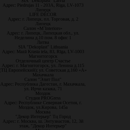
SIA "Dekoplast" Latvia
Адрес: Piedrujas 11 - 203A, Riga, LV-1073
Липецк
LIFE DÉCOR
Адрес: г. Липецк, пл. Торговая, д. 2
Липецк
Салон «M`Interiors»
Адрес: г. Липецк, Липецкая обл., ул.
Неделина д.10 пом. 8 офис 1
Литва
SIA "Dekoplast" Lithuania
Адрес: Mazā Krasta iela, 83, Rīga, LV-1003
Магнитогорск
Отделочный центр Счастье
Адрес: г. Магнитогорск, ул. Ленина д.115
(ТЦ Европейский); ул. Советская д.160 «А»
Махачкала
Салон "Элит Пол"
Адрес: Республика Дагестан, г. Махачкала,
ул. Ирчи казака, 71
Моздок
Студия PROGress
Адрес: Республике Северная Осетия, г.
Моздок, ул.Кирова, 145а
Москва
"Декор Интерьер" Тц Город
Адрес: г. Москва, ш. Энтузиастов, 12, 3й
этаж, "Декор Интерьер"