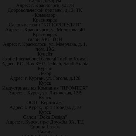
Салон Декорум
Адрес: г. Красноярск, ул. 78
Добровольческой бригады, д.12, ТК
«Командор»
Красноярск
Салон-магазин "КОЛОРСТУДИЯ"
Адрес: г. Красноярск, ул.Молокова, 40
Красноярск
салон АРТ-ТОН
Адрес: г. Красноярск, ул. Маерчака, д. 1,
пом. 19/2
Кувейт
Exotic International General Trading Kuwait
Адрес: P.O. Box 3507, Jeddah, Saudi Arabia
Курган
Декор
Адрес: г. Курган, ул. Гоголя, д.128
Курск
Индустриальная Компания "ПРОМТЕХ"
Адрес: г. Курск, ул. Литовская, 12В
Курск
ООО "Вернисаж"
Адрес: г. Курск, пр-т Победы, д.10
Курск
Салон "Doka Design"
Адрес: г. Курск, пр-т Дружбы 9А, ТЦ
Европа 1 этаж
Латвия