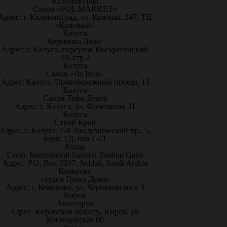
Калининград
Салон «POL MARKET»
Адрес: г. Калининград, ул. Красная, 247, ТЦ
«Красный»
Калуга
Керамика Люкс
Адрес: г. Калуга, переулок Воскресенский
29, стр.2
Калуга
Салон «Ле Вин»
Адрес: Калуга, Правобережный проезд, 13
Калуга
Салон Тефи Декор
Адрес: г. Калуга, ул. Фомушина 31
Калуга
Строй Край
Адрес: г. Калуга, 1-й Академический пр., 5,
корп. 1Д, пав Г-11
Катар
Exotic International General Trading Qatar
Адрес: P.O. Box 3507, Jeddah, Saudi Arabia
Кемерово
студия Гранд Декор
Адрес: г. Кемерово, ул. Черняховского 3
Киров
Акватория
Адрес: Кировская область, Киров, ул.
Милицейская 80