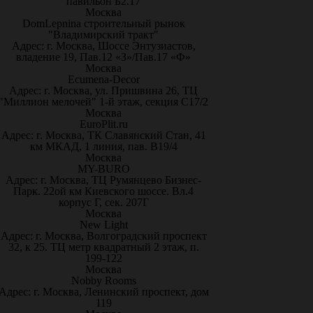
павильон Б2.17
Москва
DomLepnina строительный рынок
"Владимирский тракт"
Адрес: г. Москва, Шоссе Энтузиастов,
владение 19, Пав.12 «З»/Пав.17 «Ф»
Москва
Ecumena-Decor
Адрес: г. Москва, ул. Пришвина 26, ТЦ
"Миллион мелочей" 1-й этаж, секция С17/2
Москва
EuroPlit.ru
Адрес: г. Москва, ТК Славянский Стан, 41
км МКАД, 1 линия, пав. В19/4
Москва
MY-BURO
Адрес: г. Москва, ТЦ Румянцево Бизнес-
Парк. 22ой км Киевского шоссе. Вл.4
корпус Г, сек. 207Г
Москва
New Light
Адрес: г. Москва, Волгоградский проспект
32, к 25. ТЦ метр квадратный 2 этаж, п.
199-122
Москва
Nobby Rooms
Адрес: г. Москва, Ленинский проспект, дом
119