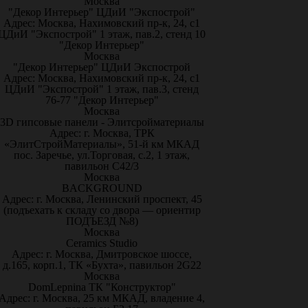
Москва
"Декор Интерьер" ЦДиИ "Экспострой"
Адрес: Москва, Нахимовский пр-к, 24, с1
ЦДиИ "Экспострой" 1 этаж, пав.2, стенд 10
"Декор Интерьер"
Москва
"Декор Интерьер" ЦДиИ Экспострой
Адрес: Москва, Нахимовский пр-к, 24, с1
ЦДиИ "Экспострой" 1 этаж, пав.3, стенд
76-77 "Декор Интерьер"
Москва
3D гипсовые панели - Элитсройматериалы
Адрес: г. Москва, ТРК
«ЭлитСтройМатериалы», 51-й км МКАД
пос. Заречье, ул.Торговая, с.2, 1 этаж,
павильон С42/3
Москва
BACKGROUND
Адрес: г. Москва, Ленинский проспект, 45
(подъехать к складу со двора — ориентир
ПОДЪЕЗД №8)
Москва
Ceramics Studio
Адрес: г. Москва, Дмитровское шоссе,
д.165, корп.1, ТК «Бухта», павильон 2G22
Москва
DomLepnina ТК "Конструктор"
Адрес: г. Москва, 25 км МКАД, владение 4,