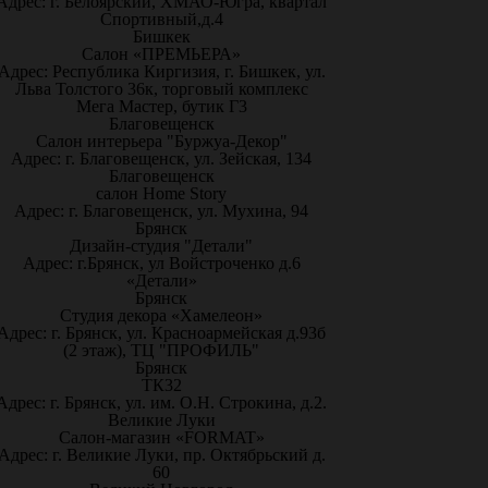
Адрес: г. Белоярский, ХМАО-Югра, квартал
Спортивный,д.4
Бишкек
Салон «ПРЕМЬЕРА»
Адрес: Республика Киргизия, г. Бишкек, ул.
Льва Толстого 36к, торговый комплекс
Мега Мастер, бутик Г3
Благовещенск
Салон интерьера "Буржуа-Декор"
Адрес: г. Благовещенск, ул. Зейская, 134
Благовещенск
салон Home Story
Адрес: г. Благовещенск, ул. Мухина, 94
Брянск
Дизайн-студия "Детали"
Адрес: г.Брянск, ул Войстроченко д.6
«Детали»
Брянск
Студия декора «Хамелеон»
Адрес: г. Брянск, ул. Красноармейская д.93б
(2 этаж), ТЦ "ПРОФИЛЬ"
Брянск
ТК32
Адрес: г. Брянск, ул. им. О.Н. Строкина, д.2.
Великие Луки
Салон-магазин «FORMAT»
Адрес: г. Великие Луки, пр. Октябрьский д.
60