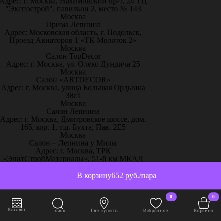
Адрес: г. Москва, Нахимовский пр-т, 24 ТЦ
"Экспострой", павильон 2, место № 143
Москва
Прима Лепнина
Адрес: Московская область, г. Подольск,
Проезд Авиаторов 1 «ТК Молоток 2»
Москва
Салон TopDecor
Адрес: г. Москва, ул. Олеко Дундича 25
Москва
Салон «ARTDECOR»
Адрес: г. Москва, улица Большая Ордынка
38с1
Москва
Салон Лепнина
Адрес: г. Москва, Дмитровское шоссе, дом.
165, кор. 1, т.ц. Бухта, Пав. 2Е5
Москва
Салон – Лепнина у Милы
Адрес: г. Москва, ТРК
«ЭлитСтройМатериалы», 51-й км МКАД
пос. Заречье, ул.Торговая, с.2, 1 этаж,
павильон С13
В корзину
652 руб./пара
Москва
Творческий дом «Красота и уют»
0
0
Адрес: г. Москва, ул. Рябиновая, 41, ЭДЦ
Madex (2 этаж прямо от эскалатора эксп. 2-
Каталог
Поиск
Где купить
Избранное
Корзина
27, 2-28)