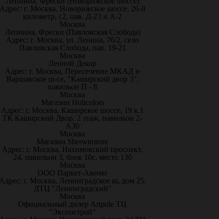
Лепнина, Фрески (Новорижское шоссе)
Адрес: г. Москва, Новорижское шоссе, 26-й
километр, с2, пав. Д-23 и А-2
Москва
Лепнина, Фрески (Павловская Слобода)
Адрес: г. Москва, ул. Ленина, 76/2, село
Павловская Слобода, пав. 19-21
Москва
Лепной Декор
Адрес: г. Москва, Пересечение МКАД и
Варшавское ш-се, "Каширский двор 3",
павильон П - 8
Москва
Магазин Holicolors
Адрес: г. Москва, Каширское шоссе, 19 к.1
ТК Каширский Двор, 2 этаж, павильон 2-
А30
Москва
Магазин Sherwinstore
Адрес: г. Москва, Нахимовский проспект,
24, павильон 3, блок 10с, место 130
Москва
ООО Паркет-Авeню
Адрес: г. Москва, Ленинградское ш, дом 25.
ДТЦ "Ленинградский"
Москва
Официальный дилер Artpole ТЦ
"Экспострой"