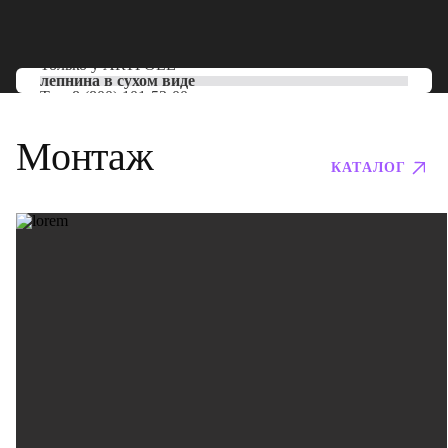
Только у
ARTPOLE
лепнина в сухом виде
Тел:
8 (800) 101-53-00
Монтаж
КАТАЛОГ