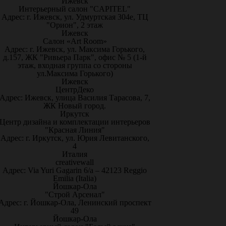
Ижевск
Интерьерный салон "CAPITEL"
Адрес: г. Ижевск, ул. Удмуртская 304е, ТЦ
"Орион", 2 этаж
Ижевск
Салон «Art Room»
Адрес: г. Ижевск, ул. Максима Горького,
д.157, ЖК "Ривьера Парк", офис № 5 (1-й
этаж, входная группа со стороны
ул.Максима Горького)
Ижевск
ЦентрДеко
Адрес: Ижевск, улица Василия Тарасова, 7,
ЖК Новый город.
Иркутск
Центр дизайна и комплектации интерьеров
"Красная Линия"
Адрес: г. Иркутск, ул. Юрия Левитанского,
4
Италия
creativewall
Адрес: Via Yuri Gagarin 6/a – 42123 Reggio
Emilia (Italia)
Йошкар-Ола
"Строй Арсенал"
Адрес: г. Йошкар-Ола, Ленинский проспект
49
Йошкар-Ола