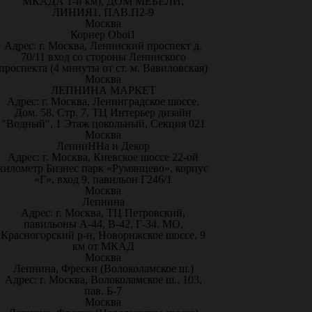
МКАДА 1-й км), ДОМ МЕБЕЛИ,
ЛИНИЯ1, ПАВ.П2-9
Москва
Корнер Oboi1
Адрес: г. Москва, Ленинский проспект д.
70/11 вход со стороны Ленинского
проспекта (4 минуты от ст. м. Вавиловская)
Москва
ЛЕПНИНА МАРКЕТ
Адрес: г. Москва, Ленинградское шоссе,
Дом. 58, Стр. 7, ТЦ Интерьер дизайн
"Водный", 1 Этаж цокольный, Секция 021
Москва
ЛепниННа и Декор
Адрес: г. Москва, Киевское шоссе 22-ой
километр Бизнес парк «Румянцево», корпус
«Г», вход 9, павильон Г246/1
Москва
Лепнина
Адрес: г. Москва, ТЦ Петровский,
павильоны А-44, В-42, Г-34. МО,
Красногорский р-н, Новорижское шоссе, 9
км от МКАД
Москва
Лепнина, Фрески (Волоколамское ш.)
Адрес: г. Москва, Волоколамское ш., 103,
пав. Б-7
Москва