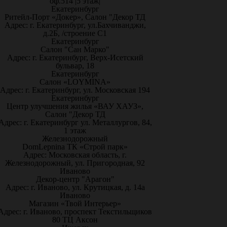
оф.514 |5 этаж|
Екатеринбург
Ритейл-Порт «Докер», Салон "Декор ТД
Адрес: г. Екатеринбург, ул.Бахчиванджи,
д.2Б, /строение С1
Екатеринбург
Салон "Сан Марко"
Адрес: г. Екатеринбург, Верх-Исетский
бульвар, 18
Екатеринбург
Салон «LOYMINA»
Адрес: г. Екатеринбург, ул. Московская 194
Екатеринбург
Центр улучшения жилья «ВАУ ХАУЗ»,
Салон "Декор ТД
Адрес: г. Екатеринбург ул. Металлургов, 84,
1 этаж
Железнодорожный
DomLepnina ТК «Строй парк»
Адрес: Московская область, г.
Железнодорожный, ул. Пригородная, 92
Иваново
Декор-центр "Арагон"
Адрес: г. Иваново, ул. Крутицкая, д. 14а
Иваново
Магазин «Твой Интерьер»
Адрес: г. Иваново, проспект Текстильщиков
80 ТЦ Аксон