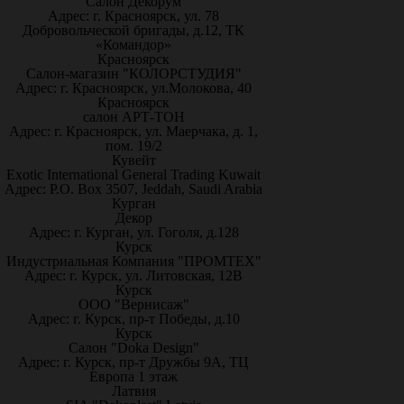
Салон Декорум
Адрес: г. Красноярск, ул. 78
Добровольческой бригады, д.12, ТК
«Командор»
Красноярск
Салон-магазин "КОЛОРСТУДИЯ"
Адрес: г. Красноярск, ул.Молокова, 40
Красноярск
салон АРТ-ТОН
Адрес: г. Красноярск, ул. Маерчака, д. 1,
пом. 19/2
Кувейт
Exotic International General Trading Kuwait
Адрес: P.O. Box 3507, Jeddah, Saudi Arabia
Курган
Декор
Адрес: г. Курган, ул. Гоголя, д.128
Курск
Индустриальная Компания "ПРОМТЕХ"
Адрес: г. Курск, ул. Литовская, 12В
Курск
ООО "Вернисаж"
Адрес: г. Курск, пр-т Победы, д.10
Курск
Салон "Doka Design"
Адрес: г. Курск, пр-т Дружбы 9А, ТЦ
Европа 1 этаж
Латвия