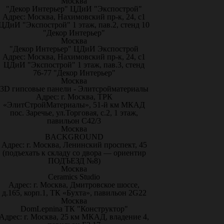
Москва
"Декор Интерьер" ЦДиИ "Экспострой"
Адрес: Москва, Нахимовский пр-к, 24, с1
ЦДиИ "Экспострой" 1 этаж, пав.2, стенд 10
"Декор Интерьер"
Москва
"Декор Интерьер" ЦДиИ Экспострой
Адрес: Москва, Нахимовский пр-к, 24, с1
ЦДиИ "Экспострой" 1 этаж, пав.3, стенд
76-77 "Декор Интерьер"
Москва
3D гипсовые панели - Элитсройматериалы
Адрес: г. Москва, ТРК
«ЭлитСтройМатериалы», 51-й км МКАД
пос. Заречье, ул.Торговая, с.2, 1 этаж,
павильон С42/3
Москва
BACKGROUND
Адрес: г. Москва, Ленинский проспект, 45
(подъехать к складу со двора — ориентир
ПОДЪЕЗД №8)
Москва
Ceramics Studio
Адрес: г. Москва, Дмитровское шоссе,
д.165, корп.1, ТК «Бухта», павильон 2G22
Москва
DomLepnina ТК "Конструктор"
Адрес: г. Москва, 25 км МКАД, владение 4,