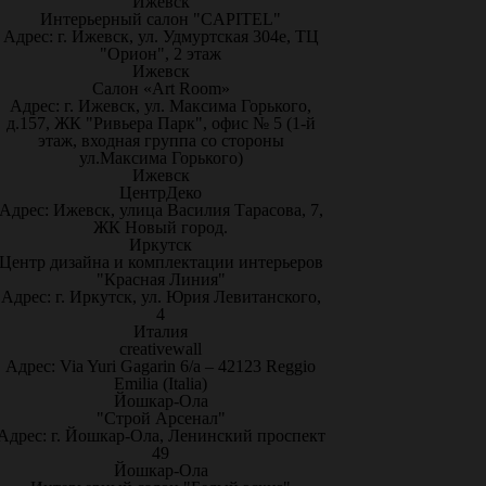
Ижевск
Интерьерный салон "CAPITEL"
Адрес: г. Ижевск, ул. Удмуртская 304е, ТЦ
"Орион", 2 этаж
Ижевск
Салон «Art Room»
Адрес: г. Ижевск, ул. Максима Горького,
д.157, ЖК "Ривьера Парк", офис № 5 (1-й
этаж, входная группа со стороны
ул.Максима Горького)
Ижевск
ЦентрДеко
Адрес: Ижевск, улица Василия Тарасова, 7,
ЖК Новый город.
Иркутск
Центр дизайна и комплектации интерьеров
"Красная Линия"
Адрес: г. Иркутск, ул. Юрия Левитанского,
4
Италия
creativewall
Адрес: Via Yuri Gagarin 6/a – 42123 Reggio
Emilia (Italia)
Йошкар-Ола
"Строй Арсенал"
Адрес: г. Йошкар-Ола, Ленинский проспект
49
Йошкар-Ола