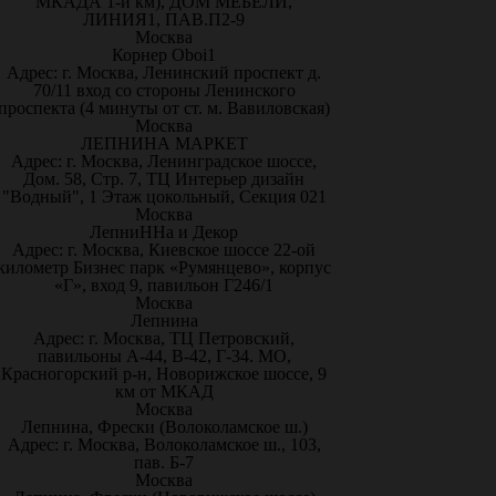
МКАДА 1-й км), ДОМ МЕБЕЛИ,
ЛИНИЯ1, ПАВ.П2-9
Москва
Корнер Oboi1
Адрес: г. Москва, Ленинский проспект д.
70/11 вход со стороны Ленинского
проспекта (4 минуты от ст. м. Вавиловская)
Москва
ЛЕПНИНА МАРКЕТ
Адрес: г. Москва, Ленинградское шоссе,
Дом. 58, Стр. 7, ТЦ Интерьер дизайн
"Водный", 1 Этаж цокольный, Секция 021
Москва
ЛепниННа и Декор
Адрес: г. Москва, Киевское шоссе 22-ой
километр Бизнес парк «Румянцево», корпус
«Г», вход 9, павильон Г246/1
Москва
Лепнина
Адрес: г. Москва, ТЦ Петровский,
павильоны А-44, В-42, Г-34. МО,
Красногорский р-н, Новорижское шоссе, 9
км от МКАД
Москва
Лепнина, Фрески (Волоколамское ш.)
Адрес: г. Москва, Волоколамское ш., 103,
пав. Б-7
Москва