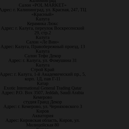
Калининград
Салон «POL MARKET»
Адрес: г. Калининград, ул. Красная, 247, ТЦ
«Красный»
Калуга
Керамика Люкс
Адрес: г. Калуга, переулок Воскресенский
29, стр.2
Калуга
Салон «Ле Вин»
Адрес: Калуга, Правобережный проезд, 13
Калуга
Салон Тефи Декор
Адрес: г. Калуга, ул. Фомушина 31
Калуга
Строй Край
Адрес: г. Калуга, 1-й Академический пр., 5,
корп. 1Д, пав Г-11
Катар
Exotic International General Trading Qatar
Адрес: P.O. Box 3507, Jeddah, Saudi Arabia
Кемерово
студия Гранд Декор
Адрес: г. Кемерово, ул. Черняховского 3
Киров
Акватория
Адрес: Кировская область, Киров, ул.
Милицейская 80