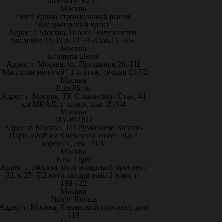
павильон Б2.17
Москва
DomLepnina строительный рынок
"Владимирский тракт"
Адрес: г. Москва, Шоссе Энтузиастов,
владение 19, Пав.12 «З»/Пав.17 «Ф»
Москва
Ecumena-Decor
Адрес: г. Москва, ул. Пришвина 26, ТЦ
"Миллион мелочей" 1-й этаж, секция С17/2
Москва
EuroPlit.ru
Адрес: г. Москва, ТК Славянский Стан, 41
км МКАД, 1 линия, пав. В19/4
Москва
MY-BURO
Адрес: г. Москва, ТЦ Румянцево Бизнес-
Парк. 22ой км Киевского шоссе. Вл.4
корпус Г, сек. 207Г
Москва
New Light
Адрес: г. Москва, Волгоградский проспект
32, к 25. ТЦ метр квадратный 2 этаж, п.
199-122
Москва
Nobby Rooms
Адрес: г. Москва, Ленинский проспект, дом
119