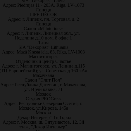
SIA "Dekoplast" Latvia
Адрес: Piedrujas 11 - 203A, Riga, LV-1073
Липецк
LIFE DÉCOR
Адрес: г. Липецк, пл. Торговая, д. 2
Липецк
Салон «M`Interiors»
Адрес: г. Липецк, Липецкая обл., ул.
Неделина д.10 пом. 8 офис 1
Литва
SIA "Dekoplast" Lithuania
Адрес: Mazā Krasta iela, 83, Rīga, LV-1003
Магнитогорск
Отделочный центр Счастье
Адрес: г. Магнитогорск, ул. Ленина д.115
(ТЦ Европейский); ул. Советская д.160 «А»
Махачкала
Салон "Элит Пол"
Адрес: Республика Дагестан, г. Махачкала,
ул. Ирчи казака, 71
Моздок
Студия PROGress
Адрес: Республике Северная Осетия, г.
Моздок, ул.Кирова, 145а
Москва
"Декор Интерьер" Тц Город
Адрес: г. Москва, ш. Энтузиастов, 12, 3й
этаж, "Декор Интерьер"