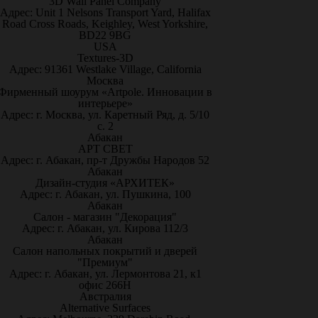
3D Wall Panel Company
Адрес: Unit 1 Nelsons Transport Yard, Halifax
Road Cross Roads, Keighley, West Yorkshire,
BD22 9BG
USA
Textures-3D
Адрес: 91361 Westlake Village, California
Москва
Фирменный шоурум «Artpole. Инновации в
интерьере»
Адрес: г. Москва, ул. Каретный Ряд, д. 5/10
с. 2
Абакан
АРТ СВЕТ
Адрес: г. Абакан, пр-т Дружбы Народов 52
Абакан
Дизайн-студия «АРХИТЕК»
Адрес: г. Абакан, ул. Пушкина, 100
Абакан
Салон - магазин "Декорация"
Адрес: г. Абакан, ул. Кирова 112/3
Абакан
Салон напольных покрытий и дверей
"Премиум"
Адрес: г. Абакан, ул. Лермонтова 21, к1
офис 266Н
Австралия
Alternative Surfaces