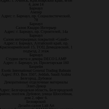
Адрес: г. Ачинск, Красноярский край, м-он
4, дом 14
Барнаул
Ампир
Адрес: г. Барнаул, пр. Социалистический,
78
Барнаул
Салон Квадро Интерьер
Адрес: г. Барнаул, пр. Строителей, 14а
Барнаул
Салон интерьерных покрытий «Gaudi»
Адрес: г. Барнаул, Алтайский край, пр.
Красноармейский 15, ТОЦ Демидовский, 1
подъезд, 2 этаж
Барнаул
Студия света и декора DECO LAMP
Адрес: г. Барнаул, ул. Пролетарская 160
Бахрейн
Exotic International General Trading Bahrain
Адрес: P.O. Box 3507, Jeddah, Saudi Arabia
Белгород, Дубовое
Декоративные отделочные материалы
Элит-Декор
Адрес: Белгородская область, Белгородский
район, посёлок Дубовое, улица Шоссейная,
дом 2, офис 6.
Белоярский
Дизайн-салон Lidi Art