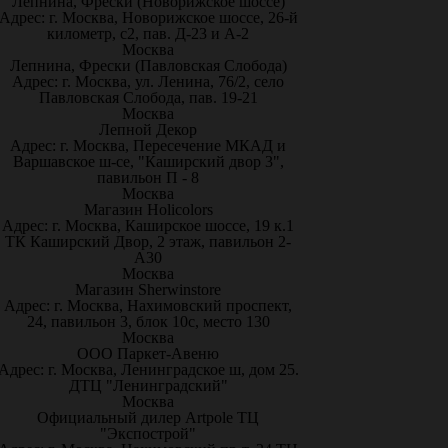
Лепнина, Фрески (Новорижское шоссе)
Адрес: г. Москва, Новорижское шоссе, 26-й
километр, с2, пав. Д-23 и А-2
Москва
Лепнина, Фрески (Павловская Слобода)
Адрес: г. Москва, ул. Ленина, 76/2, село
Павловская Слобода, пав. 19-21
Москва
Лепной Декор
Адрес: г. Москва, Пересечение МКАД и
Варшавское ш-се, "Каширский двор 3",
павильон П - 8
Москва
Магазин Holicolors
Адрес: г. Москва, Каширское шоссе, 19 к.1
ТК Каширский Двор, 2 этаж, павильон 2-
А30
Москва
Магазин Sherwinstore
Адрес: г. Москва, Нахимовский проспект,
24, павильон 3, блок 10с, место 130
Москва
ООО Паркет-Авeню
Адрес: г. Москва, Ленинградское ш, дом 25.
ДТЦ "Ленинградский"
Москва
Официальный дилер Artpole ТЦ
"Экспострой"