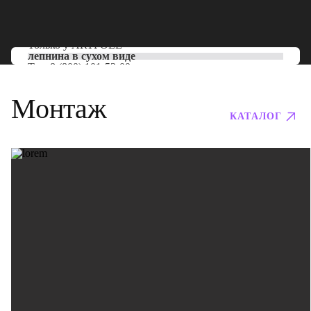
Только у
ARTPOLE
лепнина в сухом виде
Тел:
8 (800) 101-53-00
Монтаж
КАТАЛОГ