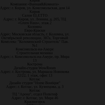
Киров
Компания «Ванная&Комната»
Адрес: г. Киров, ул. Комсомольская, дом 14
Киров
Салон ELETTO
Адрес: г. Киров, ул. Ленина, д. 205, ТЦ
«Green Haus», этаж 2
Коломна
Евро-Краски
Адрес: Московская область, г. Коломна, ул.
Октябрьской революции, 387а, Торговый
Комплекс "Коломенский Строитель" Пав.
№1
Комсомольск-на-Амуре
Строительная мозаика
Адрес: г. Комсомольск-на-Амуре, пр. Мира
13
Кострома
Дизайн-студия WowRoom
Адрес: г. Кострома, ул. Маршала Новикова
22/22, 1 этаж, офис 13
Котлас
Дизайн студия "Home Boutique"
Адрес: г. Котлас, ул. Кузнецова, д. 3
Котлас
ТЦ "Арена", отдел Позитиф
Адрес: г. Котлас, ул. Мира 46
Красногорск