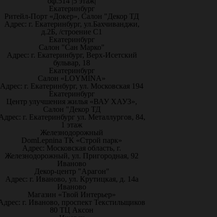
оф.514 |5 этаж|
Екатеринбург
Ритейл-Порт «Докер», Салон "Декор ТД
Адрес: г. Екатеринбург, ул.Бахчиванджи,
д.2Б, /строение С1
Екатеринбург
Салон "Сан Марко"
Адрес: г. Екатеринбург, Верх-Исетский
бульвар, 18
Екатеринбург
Салон «LOYMINA»
Адрес: г. Екатеринбург, ул. Московская 194
Екатеринбург
Центр улучшения жилья «ВАУ ХАУЗ»,
Салон "Декор ТД
Адрес: г. Екатеринбург ул. Металлургов, 84,
1 этаж
Железнодорожный
DomLepnina ТК «Строй парк»
Адрес: Московская область, г.
Железнодорожный, ул. Пригородная, 92
Иваново
Декор-центр "Арагон"
Адрес: г. Иваново, ул. Крутицкая, д. 14а
Иваново
Магазин «Твой Интерьер»
Адрес: г. Иваново, проспект Текстильщиков
80 ТЦ Аксон