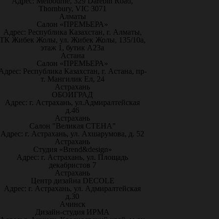
Адрес: Melbourne, 329 Darebin Road,
Thornbury, VIC 3071
Алматы
Салон «ПРЕМЬЕРА»
Адрес: Республика Казахстан, г. Алматы,
ТК Жибек Жолы, ул. Жибек Жолы, 135/10а,
этаж 1, бутик А23а
Астана
Салон «ПРЕМЬЕРА»
Адрес: Республика Казахстан, г. Астана, пр-
т. Мангилик Ел, 24
Астрахань
ОБОИГРАД
Адрес: г. Астрахань, ул.Адмиралтейская
д.46
Астрахань
Салон "Великая СТЕНА"
Адрес: г. Астрахань, ул. Ахшарумова, д. 52
Астрахань
Студия «Brend&design»
Адрес: г. Астрахань, ул. Площадь
декабристов 7
Астрахань
Центр дизайна DECOLE
Адрес: г. Астрахань, ул. Адмиралтейская
д.30
Ачинск
Дизайн-студия ИРМА