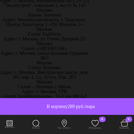
Адрес: г. Москва, Нахимовский пр-т, 24 ТЦ
"Экспострой", павильон 2, место № 143
Москва
Прима Лепнина
Адрес: Московская область, г. Подольск,
Проезд Авиаторов 1 «ТК Молоток 2»
Москва
Салон TopDecor
Адрес: г. Москва, ул. Олеко Дундича 25
Москва
Салон «ARTDECOR»
Адрес: г. Москва, улица Большая Ордынка
38с1
Москва
Салон Лепнина
Адрес: г. Москва, Дмитровское шоссе, дом.
165, кор. 1, т.ц. Бухта, Пав. 2Е5
Москва
Салон – Лепнина у Милы
Адрес: г. Москва, ТРК
«ЭлитСтройМатериалы», 51-й км МКАД
пос. Заречье, ул.Торговая, с.2, 1 этаж,
павильон С13
В корзину
289 руб./пара
Москва
Творческий дом «Красота и уют»
0
0
Адрес: г. Москва, ул. Рябиновая, 41, ЭДЦ
Madex (2 этаж прямо от эскалатора эксп. 2-
Каталог
Поиск
Где купить
Избранное
Корзина
27, 2-28)