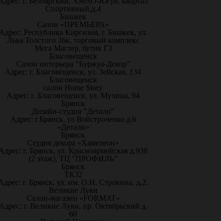
Адрес: г. Белоярский, ХМАО-Югра, квартал
Спортивный,д.4
Бишкек
Салон «ПРЕМЬЕРА»
Адрес: Республика Киргизия, г. Бишкек, ул.
Льва Толстого 36к, торговый комплекс
Мега Мастер, бутик Г3
Благовещенск
Салон интерьера "Буржуа-Декор"
Адрес: г. Благовещенск, ул. Зейская, 134
Благовещенск
салон Home Story
Адрес: г. Благовещенск, ул. Мухина, 94
Брянск
Дизайн-студия "Детали"
Адрес: г.Брянск, ул Войстроченко д.6
«Детали»
Брянск
Студия декора «Хамелеон»
Адрес: г. Брянск, ул. Красноармейская д.93б
(2 этаж), ТЦ "ПРОФИЛЬ"
Брянск
ТК32
Адрес: г. Брянск, ул. им. О.Н. Строкина, д.2.
Великие Луки
Салон-магазин «FORMAT»
Адрес: г. Великие Луки, пр. Октябрьский д.
60