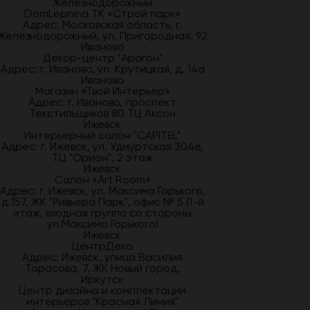
Железнодорожный
DomLepnina ТК «Строй парк»
Адрес: Московская область, г.
Железнодорожный, ул. Пригородная, 92
Иваново
Декор-центр "Арагон"
Адрес: г. Иваново, ул. Крутицкая, д. 14а
Иваново
Магазин «Твой Интерьер»
Адрес: г. Иваново, проспект
Текстильщиков 80 ТЦ Аксон
Ижевск
Интерьерный салон "CAPITEL"
Адрес: г. Ижевск, ул. Удмуртская 304е,
ТЦ "Орион", 2 этаж
Ижевск
Салон «Art Room»
Адрес: г. Ижевск, ул. Максима Горького,
д.157, ЖК "Ривьера Парк", офис № 5 (1-й
этаж, входная группа со стороны
ул.Максима Горького)
Ижевск
ЦентрДеко
Адрес: Ижевск, улица Василия
Тарасова, 7, ЖК Новый город.
Иркутск
Центр дизайна и комплектации
интерьеров "Красная Линия"