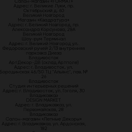
Салон-магазин «FORMAT»
Адрес: г. Великие Луки, пр.
Октябрьский д. 60
Великий Новгород
Магазин «Квадратура»
Адрес: г. Великий Новгород, пр.
Александра Корсунова, 28А
Великий Новгород
Шоу-рум Терминал
Адрес: г. Великий Новгород ул.
Федоровский ручей 2/13 внутренняя
парковка Диеза
Владивосток
АртДекор-ДВ (склад Артполе)
Адрес: г. Владивосток, ул.
Бородинская 46/50 ТЦ "Альянс", пав. №
26
Владивосток
Студия интерьерных решений
Адрес: г. Владивосток, ул. Гоголя, 30
Владикавказ
DESIGN MARKET
Адрес: г. Владикавказ, ул.
Первомайская, 28
Владикавказ
Салон-магазин «Лепные Декоры»
Адрес: г. Владикавказ, ул. Ардонская,
182