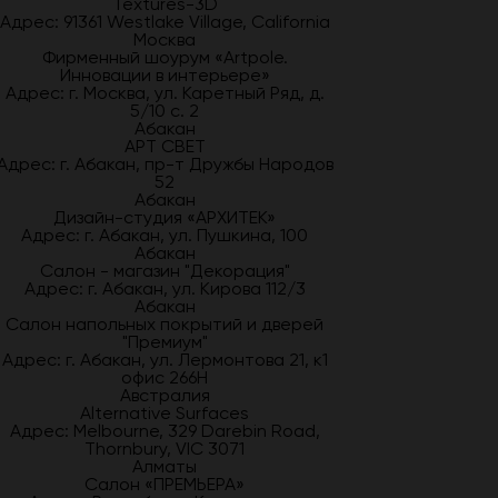
Textures-3D
Адрес: 91361 Westlake Village, California
Москва
Фирменный шоурум «Artpole.
Инновации в интерьере»
Адрес: г. Москва, ул. Каретный Ряд, д.
5/10 с. 2
Абакан
АРТ СВЕТ
Адрес: г. Абакан, пр-т Дружбы Народов
52
Абакан
Дизайн-студия «АРХИТЕК»
Адрес: г. Абакан, ул. Пушкина, 100
Абакан
Салон - магазин "Декорация"
Адрес: г. Абакан, ул. Кирова 112/3
Абакан
Салон напольных покрытий и дверей
"Премиум"
Адрес: г. Абакан, ул. Лермонтова 21, к1
офис 266Н
Австралия
Alternative Surfaces
Адрес: Melbourne, 329 Darebin Road,
Thornbury, VIC 3071
Алматы
Салон «ПРЕМЬЕРА»