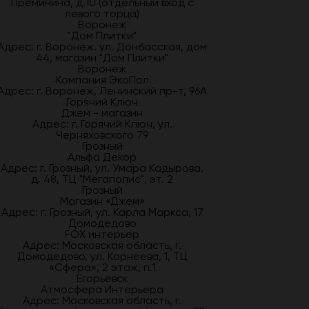
Преминина, д.10 (отдельный вход с
левого торца)
Воронеж
"Дом Плитки"
Адрес: г. Воронеж. ул. Донбасская, дом
44, магазин "Дом Плитки"
Воронеж
Компания ЭкоПол
Адрес: г. Воронеж, Ленинский пр-т, 96А
Горячий Ключ
Джем - магазин
Адрес: г. Горячий Ключ, ул.
Черняховского 79
Грозный
Альфа Декор
Адрес: г. Грозный, ул. Умара Кадырова,
д. 48, ТЦ "Мегаполис", эт. 2
Грозный
Магазин «Джем»
Адрес: г. Грозный, ул. Карла Маркса, 17
Домодедово
FOX интерьер
Адрес: Московская область, г.
Домодедово, ул. Корнеева, 1, ТЦ
«Сфера», 2 этаж, п.1
Егорьевск
Атмосфера Интерьера
Адрес: Московская область, г.