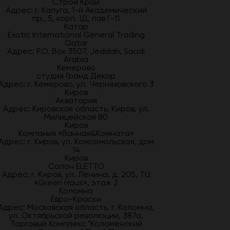
Строй Край
Адрес: г. Калуга, 1-й Академический
пр., 5, корп. 1Д, пав Г-11
Катар
Exotic International General Trading
Qatar
Адрес: P.O. Box 3507, Jeddah, Saudi
Arabia
Кемерово
студия Гранд Декор
Адрес: г. Кемерово, ул. Черняховского 3
Киров
Акватория
Адрес: Кировская область, Киров, ул.
Милицейская 80
Киров
Компания «Ванная&Комната»
Адрес: г. Киров, ул. Комсомольская, дом
14
Киров
Салон ELETTO
Адрес: г. Киров, ул. Ленина, д. 205, ТЦ
«Green Haus», этаж 2
Коломна
Евро-Краски
Адрес: Московская область, г. Коломна,
ул. Октябрьской революции, 387а,
Торговый Комплекс "Коломенский