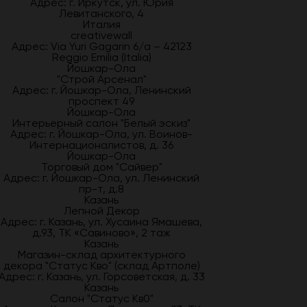
Адрес: г. Иркутск, ул. Юрия
Левитанского, 4
Италия
creativewall
Адрес: Via Yuri Gagarin 6/a – 42123
Reggio Emilia (Italia)
Йошкар-Ола
"Строй Арсенал"
Адрес: г. Йошкар-Ола, Ленинский
проспект 49
Йошкар-Ола
Интерьерный салон "Белый эскиз"
Адрес: г. Йошкар-Ола, ул. Воинов-
Интернационалистов, д. 36
Йошкар-Ола
Торговый дом "Сайвер"
Адрес: г. Йошкар-Ола, ул. Ленинский
пр-т, д.8
Казань
Лепной Декор
Адрес: г. Казань, ул. Хусаина Ямашева,
д.93, ТК «Савиново», 2 таж
Казань
Магазин-склад архитектурного
декора "Статус Кво" (склад Артполе)
Адрес: г. Казань, ул. Горсоветская, д. 33
Казань
Салон "Статус Кв0"