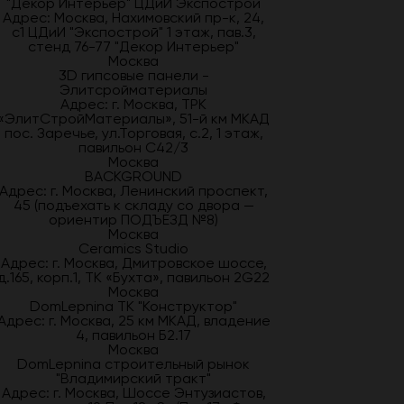
"Декор Интерьер" ЦДиИ Экспострой
Адрес: Москва, Нахимовский пр-к, 24,
с1 ЦДиИ "Экспострой" 1 этаж, пав.3,
стенд 76-77 "Декор Интерьер"
Москва
3D гипсовые панели -
Элитсройматериалы
Адрес: г. Москва, ТРК
«ЭлитСтройМатериалы», 51-й км МКАД
пос. Заречье, ул.Торговая, с.2, 1 этаж,
павильон С42/3
Москва
BACKGROUND
Адрес: г. Москва, Ленинский проспект,
45 (подъехать к складу со двора —
ориентир ПОДЪЕЗД №8)
Москва
Ceramics Studio
Адрес: г. Москва, Дмитровское шоссе,
д.165, корп.1, ТК «Бухта», павильон 2G22
Москва
DomLepnina ТК "Конструктор"
Адрес: г. Москва, 25 км МКАД, владение
4, павильон Б2.17
Москва
DomLepnina строительный рынок
"Владимирский тракт"
Адрес: г. Москва, Шоссе Энтузиастов,