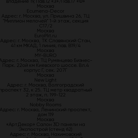
владение 19, Пав.12 «З»/Пав.17 «Ф»
Москва
Ecumena-Decor
Адрес: г. Москва, ул. Пришвина 26, ТЦ
"Миллион мелочей" 1-й этаж, секция
С17/2
Москва
EuroPlit.ru
Адрес: г. Москва, ТК Славянский Стан,
41 км МКАД, 1 линия, пав. В19/4
Москва
MY-BURO
Адрес: г. Москва, ТЦ Румянцево Бизнес-
Парк. 22ой км Киевского шоссе. Вл.4
корпус Г, сек. 207Г
Москва
New Light
Адрес: г. Москва, Волгоградский
проспект 32, к 25. ТЦ метр квадратный
2 этаж, п. 199-122
Москва
Nobby Rooms
Адрес: г. Москва, Ленинский проспект,
дом 119
Москва
«АртДекор» Салон 3D панели на
Экспострой (стенд 62)
Адрес: г. Москва, Нахимовский