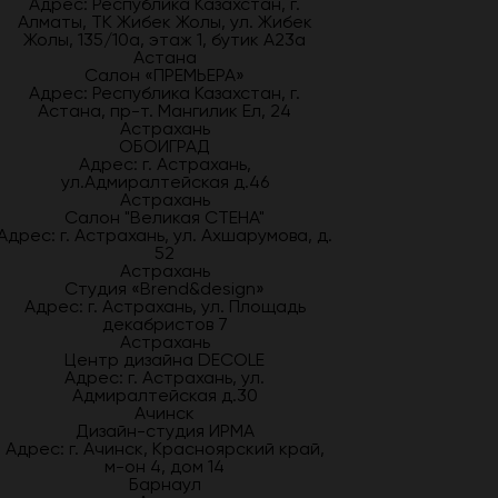
Адрес: Республика Казахстан, г.
Алматы, ТК Жибек Жолы, ул. Жибек
Жолы, 135/10а, этаж 1, бутик А23а
Астана
Салон «ПРЕМЬЕРА»
Адрес: Республика Казахстан, г.
Астана, пр-т. Мангилик Ел, 24
Астрахань
ОБОИГРАД
Адрес: г. Астрахань,
ул.Адмиралтейская д.46
Астрахань
Салон "Великая СТЕНА"
Адрес: г. Астрахань, ул. Ахшарумова, д.
52
Астрахань
Студия «Brend&design»
Адрес: г. Астрахань, ул. Площадь
декабристов 7
Астрахань
Центр дизайна DECOLE
Адрес: г. Астрахань, ул.
Адмиралтейская д.30
Ачинск
Дизайн-студия ИРМА
Адрес: г. Ачинск, Красноярский край,
м-он 4, дом 14
Барнаул