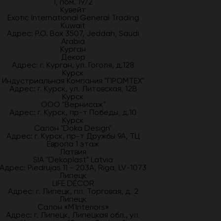
1, пом. 19/2
Кувейт
Exotic International General Trading
Kuwait
Адрес: P.O. Box 3507, Jeddah, Saudi
Arabia
Курган
Декор
Адрес: г. Курган, ул. Гоголя, д.128
Курск
Индустриальная Компания "ПРОМТЕХ"
Адрес: г. Курск, ул. Литовская, 12В
Курск
ООО "Вернисаж"
Адрес: г. Курск, пр-т Победы, д.10
Курск
Салон "Doka Design"
Адрес: г. Курск, пр-т Дружбы 9А, ТЦ
Европа 1 этаж
Латвия
SIA "Dekoplast" Latvia
Адрес: Piedrujas 11 - 203A, Riga, LV-1073
Липецк
LIFE DÉCOR
Адрес: г. Липецк, пл. Торговая, д. 2
Липецк
Салон «M`Interiors»
Адрес: г. Липецк, Липецкая обл., ул.