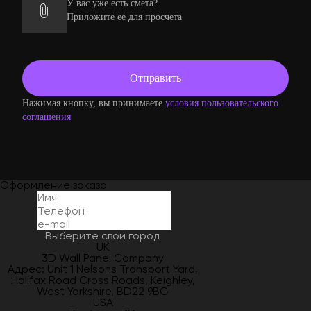
У вас уже есть смета?
Приложите ее для просчета
Нажимая кнопку, вы принимаете
условия пользовательского
соглашения
Оформление заказа
Выберите свой город
UK
3D Wall Panel Company
Адрес: Unit 1 Nelsons Transport Yard,
Halifax Road Cross Roads, Keighley,
West Yorkshire, BD22 9BG
USA