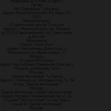
Неделина д.10 пом. 8 офис 1
Литва
SIA "Dekoplast" Lithuania
Адрес: Mazā Krasta iela, 83, Rīga, LV-
1003
Магнитогорск
Отделочный центр Счастье
Адрес: г. Магнитогорск, ул. Ленина
д.115 (ТЦ Европейский); ул. Советская
д.160 «А»
Махачкала
Салон "Элит Пол"
Адрес: Республика Дагестан, г.
Махачкала, ул. Ирчи казака, 71
Моздок
Студия PROGress
Адрес: Республике Северная Осетия, г.
Моздок, ул.Кирова, 145а
Москва
"Декор Интерьер" Тц Город
Адрес: г. Москва, ш. Энтузиастов, 12, 3й
этаж, "Декор Интерьер"
Москва
"Декор Интерьер" ЦДиИ "Экспострой"
Адрес: Москва, Нахимовский пр-к, 24,
с1 ЦДиИ "Экспострой" 1 этаж, пав.2,
стенд 10 "Декор Интерьер"
Москва