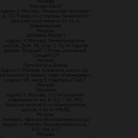
Москва
Корнер Oboi1
Адрес: г. Москва, Ленинский проспект
д. 70/11 вход со стороны Ленинского
проспекта (4 минуты от ст. м.
Вавиловская)
Москва
ЛЕПНИНА МАРКЕТ
Адрес: г. Москва, Ленинградское
шоссе, Дом. 58, Стр. 7, ТЦ Интерьер
дизайн "Водный", 1 Этаж цокольный,
Секция 021
Москва
ЛепниННа и Декор
Адрес: г. Москва, Киевское шоссе 22-
ой километр Бизнес парк «Румянцево»,
корпус «Г», вход 9, павильон Г246/1
Москва
Лепнина
Адрес: г. Москва, ТЦ Петровский,
павильоны А-44, В-42, Г-34. МО,
Красногорский р-н, Новорижское
шоссе, 9 км от МКАД
Москва
Лепнина, Фрески (Волоколамское ш.)
Адрес: г. Москва, Волоколамское ш.,
103, пав. Б-7
Москва