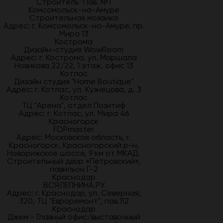
Строитель" Пав. №1
Комсомольск-на-Амуре
Строительная мозаика
Адрес: г. Комсомольск-на-Амуре, пр.
Мира 13
Кострома
Дизайн-студия WowRoom
Адрес: г. Кострома, ул. Маршала
Новикова 22/22, 1 этаж, офис 13
Котлас
Дизайн студия "Home Boutique"
Адрес: г. Котлас, ул. Кузнецова, д. 3
Котлас
ТЦ "Арена", отдел Позитиф
Адрес: г. Котлас, ул. Мира 46
Красногорск
FDPmaster
Адрес: Московская область, г.
Красногорск, Красногорский р-н,
Новорижское шоссе, 9 км от МКАД.
Строительный двор «Петровский»,
павильон Г-2
Краснодар
ВСЯЛЕПНИНА.РУ
Адрес: г. Краснодар, ул. Северная,
320, ТЦ "Евроремонт", пав.112
Краснодар
Джем - Главный офис/выставочный