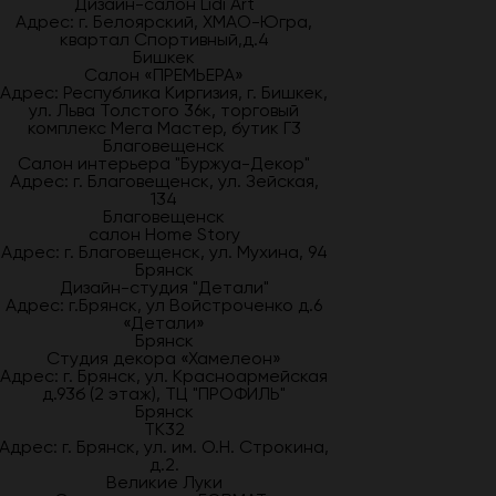
Дизайн-салон Lidi Art
Адрес: г. Белоярский, ХМАО-Югра,
квартал Спортивный,д.4
Бишкек
Салон «ПРЕМЬЕРА»
Адрес: Республика Киргизия, г. Бишкек,
ул. Льва Толстого 36к, торговый
комплекс Мега Мастер, бутик Г3
Благовещенск
Салон интерьера "Буржуа-Декор"
Адрес: г. Благовещенск, ул. Зейская,
134
Благовещенск
салон Home Story
Адрес: г. Благовещенск, ул. Мухина, 94
Брянск
Дизайн-студия "Детали"
Адрес: г.Брянск, ул Войстроченко д.6
«Детали»
Брянск
Студия декора «Хамелеон»
Адрес: г. Брянск, ул. Красноармейская
д.93б (2 этаж), ТЦ "ПРОФИЛЬ"
Брянск
ТК32
Адрес: г. Брянск, ул. им. О.Н. Строкина,
д.2.
Великие Луки