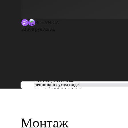
BOTANICA
22 200 руб./кв.м.
Только у
ARTPOLE
лепнина в сухом виде
Тел:
8 (800) 101-53-00
Монтаж