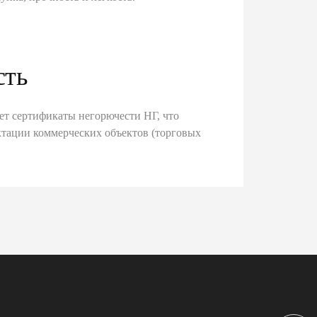
сть
ет сертификаты негорючести НГ, что
тации коммерческих объектов (торговых