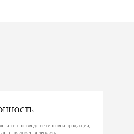
онность
логии в производстве гипсовой продукции,
унка, прочность и легкость.