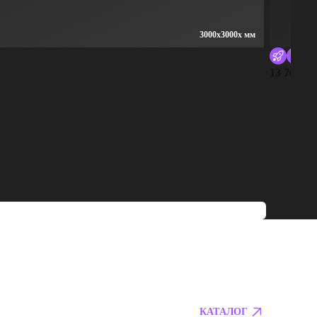
3000x3000x мм
Ги
13 700 ру
КАТАЛОГ