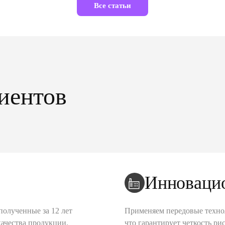
Все статьи
иентов
Инноваци
полученные за 12 лет
Применяем передовые техно
качества продукции.
что гарантирует четкость рис