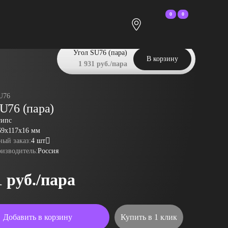
0
0
Угол SU76 (пара)
В корзину
1 931 руб./пара
U76
U76 (пара)
гипс
69x117x16 мм
ый заказ:
4 шт
оизводитель:
Россия
1 руб./пара
Добавить в корзину
Купить в 1 клик