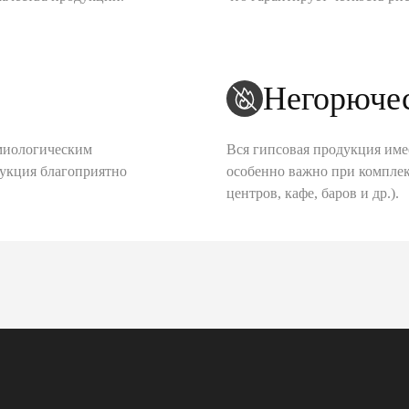
Негорюче
миологическим
Вся гипсовая продукция име
дукция благоприятно
особенно важно при комплек
центров, кафе, баров и др.).