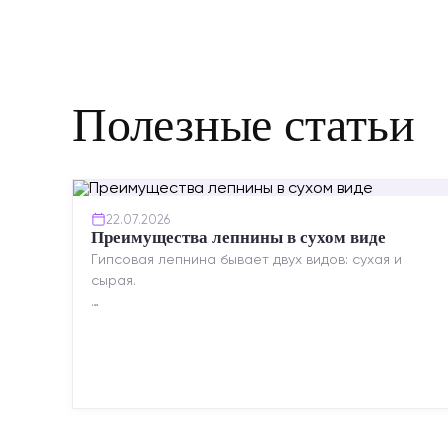
Полезные статьи
22.07.2026
Преимущества лепнины в сухом виде
Гипсовая лепнина бывает двух видов: сухая и
сырая.
Сухая — это готовые изделия современного
производства: точная геометрия, стабильное
качество, упрощенный...