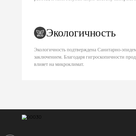
Экологичность
Экологичность подтверждена Санитарно-эпиде
заключением. Благодаря гигроскопичности про
влияет на микроклимат.