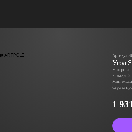
Артикул:
S
Угол S
Материал:
Размеры:
2
Минимальн
Страна-пр
1 93