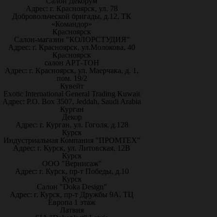
Салон Декорум
Адрес: г. Красноярск, ул. 78
Добровольческой бригады, д.12, ТК
«Командор»
Красноярск
Салон-магазин "КОЛОРСТУДИЯ"
Адрес: г. Красноярск, ул.Молокова, 40
Красноярск
салон АРТ-ТОН
Адрес: г. Красноярск, ул. Маерчака, д. 1,
пом. 19/2
Кувейт
Exotic International General Trading Kuwait
Адрес: P.O. Box 3507, Jeddah, Saudi Arabia
Курган
Декор
Адрес: г. Курган, ул. Гоголя, д.128
Курск
Индустриальная Компания "ПРОМТЕХ"
Адрес: г. Курск, ул. Литовская, 12В
Курск
ООО "Вернисаж"
Адрес: г. Курск, пр-т Победы, д.10
Курск
Салон "Doka Design"
Адрес: г. Курск, пр-т Дружбы 9А, ТЦ
Европа 1 этаж
Латвия