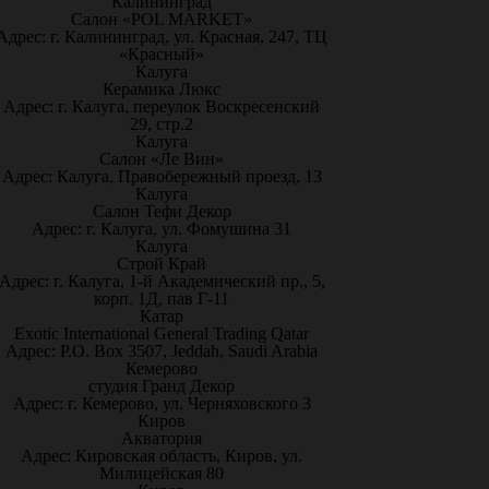
Калининград
Салон «POL MARKET»
Адрес: г. Калининград, ул. Красная, 247, ТЦ
«Красный»
Калуга
Керамика Люкс
Адрес: г. Калуга, переулок Воскресенский
29, стр.2
Калуга
Салон «Ле Вин»
Адрес: Калуга, Правобережный проезд, 13
Калуга
Салон Тефи Декор
Адрес: г. Калуга, ул. Фомушина 31
Калуга
Строй Край
Адрес: г. Калуга, 1-й Академический пр., 5,
корп. 1Д, пав Г-11
Катар
Exotic International General Trading Qatar
Адрес: P.O. Box 3507, Jeddah, Saudi Arabia
Кемерово
студия Гранд Декор
Адрес: г. Кемерово, ул. Черняховского 3
Киров
Акватория
Адрес: Кировская область, Киров, ул.
Милицейская 80