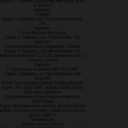
Адрес: г. Ачинск, Красноярский край, м-он
4, дом 14
Барнаул
Ампир
Адрес: г. Барнаул, пр. Социалистический,
78
Барнаул
Салон Квадро Интерьер
Адрес: г. Барнаул, пр. Строителей, 14а
Барнаул
Салон интерьерных покрытий «Gaudi»
Адрес: г. Барнаул, Алтайский край, пр.
Красноармейский 15, ТОЦ Демидовский, 1
подъезд, 2 этаж
Барнаул
Студия света и декора DECO LAMP
Адрес: г. Барнаул, ул. Пролетарская 160
Бахрейн
Exotic International General Trading Bahrain
Адрес: P.O. Box 3507, Jeddah, Saudi Arabia
Белгород, Дубовое
Декоративные отделочные материалы
Элит-Декор
Адрес: Белгородская область, Белгородский
район, посёлок Дубовое, улица Шоссейная,
дом 2, офис 6.
Белоярский
Дизайн-салон Lidi Art