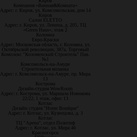
Киров
Компания «Ванная&Комната»
Адрес: г. Киров, ул. Комсомольская, дом 14
Киров
Салон ELETTO
Адрес: г. Киров, ул. Ленина, д. 205, ТЦ
«Green Haus», этаж 2
Коломна
Евро-Краски
Адрес: Московская область, г. Коломна, ул.
Октябрьской революции, 387а, Торговый
Комплекс "Коломенский Строитель" Пав.
№1
Комсомольск-на-Амуре
Строительная мозаика
Адрес: г. Комсомольск-на-Амуре, пр. Мира
13
Кострома
Дизайн-студия WowRoom
Адрес: г. Кострома, ул. Маршала Новикова
22/22, 1 этаж, офис 13
Котлас
Дизайн студия "Home Boutique"
Адрес: г. Котлас, ул. Кузнецова, д. 3
Котлас
ТЦ "Арена", отдел Позитиф
Адрес: г. Котлас, ул. Мира 46
Красногорск