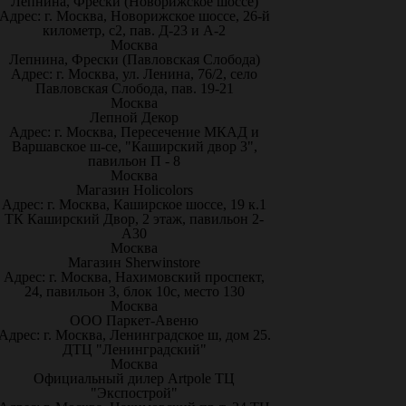
Лепнина, Фрески (Новорижское шоссе)
Адрес: г. Москва, Новорижское шоссе, 26-й
километр, с2, пав. Д-23 и А-2
Москва
Лепнина, Фрески (Павловская Слобода)
Адрес: г. Москва, ул. Ленина, 76/2, село
Павловская Слобода, пав. 19-21
Москва
Лепной Декор
Адрес: г. Москва, Пересечение МКАД и
Варшавское ш-се, "Каширский двор 3",
павильон П - 8
Москва
Магазин Holicolors
Адрес: г. Москва, Каширское шоссе, 19 к.1
ТК Каширский Двор, 2 этаж, павильон 2-
А30
Москва
Магазин Sherwinstore
Адрес: г. Москва, Нахимовский проспект,
24, павильон 3, блок 10с, место 130
Москва
ООО Паркет-Авeню
Адрес: г. Москва, Ленинградское ш, дом 25.
ДТЦ "Ленинградский"
Москва
Официальный дилер Artpole ТЦ
"Экспострой"