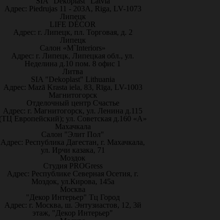
SIA "Dekoplast" Latvia
Адрес: Piedrujas 11 - 203A, Riga, LV-1073
Липецк
LIFE DÉCOR
Адрес: г. Липецк, пл. Торговая, д. 2
Липецк
Салон «M`Interiors»
Адрес: г. Липецк, Липецкая обл., ул.
Неделина д.10 пом. 8 офис 1
Литва
SIA "Dekoplast" Lithuania
Адрес: Mazā Krasta iela, 83, Rīga, LV-1003
Магнитогорск
Отделочный центр Счастье
Адрес: г. Магнитогорск, ул. Ленина д.115
(ТЦ Европейский); ул. Советская д.160 «А»
Махачкала
Салон "Элит Пол"
Адрес: Республика Дагестан, г. Махачкала,
ул. Ирчи казака, 71
Моздок
Студия PROGress
Адрес: Республике Северная Осетия, г.
Моздок, ул.Кирова, 145а
Москва
"Декор Интерьер" Тц Город
Адрес: г. Москва, ш. Энтузиастов, 12, 3й
этаж, "Декор Интерьер"