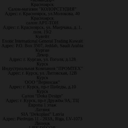
Красноярск
Салон-магазин "КОЛОРСТУДИЯ"
Адрес: г. Красноярск, ул.Молокова, 40
Красноярск
салон АРТ-ТОН
Адрес: г. Красноярск, ул. Маерчака, д. 1,
пом. 19/2
Кувейт
Exotic International General Trading Kuwait
Адрес: P.O. Box 3507, Jeddah, Saudi Arabia
Курган
Декор
Адрес: г. Курган, ул. Гоголя, д.128
Курск
Индустриальная Компания "ПРОМТЕХ"
Адрес: г. Курск, ул. Литовская, 12В
Курск
ООО "Вернисаж"
Адрес: г. Курск, пр-т Победы, д.10
Курск
Салон "Doka Design"
Адрес: г. Курск, пр-т Дружбы 9А, ТЦ
Европа 1 этаж
Латвия
SIA "Dekoplast" Latvia
Адрес: Piedrujas 11 - 203A, Riga, LV-1073
Липецк
LIFE DÉCOR