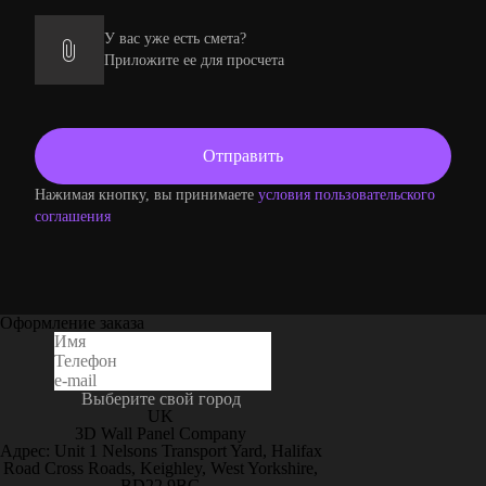
У вас уже есть смета?
Приложите ее для просчета
Нажимая кнопку, вы принимаете
условия пользовательского
соглашения
Оформление заказа
Выберите свой город
UK
3D Wall Panel Company
Адрес: Unit 1 Nelsons Transport Yard, Halifax
Road Cross Roads, Keighley, West Yorkshire,
BD22 9BG