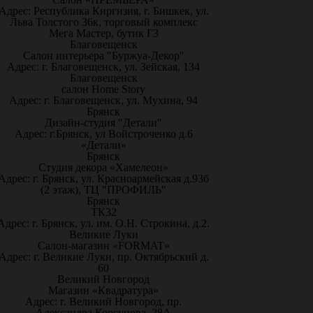
Адрес: Республика Киргизия, г. Бишкек, ул.
Льва Толстого 36к, торговый комплекс
Мега Мастер, бутик Г3
Благовещенск
Салон интерьера "Буржуа-Декор"
Адрес: г. Благовещенск, ул. Зейская, 134
Благовещенск
салон Home Story
Адрес: г. Благовещенск, ул. Мухина, 94
Брянск
Дизайн-студия "Детали"
Адрес: г.Брянск, ул Войстроченко д.6
«Детали»
Брянск
Студия декора «Хамелеон»
Адрес: г. Брянск, ул. Красноармейская д.93б
(2 этаж), ТЦ "ПРОФИЛЬ"
Брянск
ТК32
Адрес: г. Брянск, ул. им. О.Н. Строкина, д.2.
Великие Луки
Салон-магазин «FORMAT»
Адрес: г. Великие Луки, пр. Октябрьский д.
60
Великий Новгород
Магазин «Квадратура»
Адрес: г. Великий Новгород, пр.
Александра Корсунова, 28А