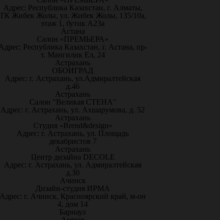
Адрес: Республика Казахстан, г. Алматы,
ТК Жибек Жолы, ул. Жибек Жолы, 135/10а,
этаж 1, бутик А23а
Астана
Салон «ПРЕМЬЕРА»
Адрес: Республика Казахстан, г. Астана, пр-
т. Мангилик Ел, 24
Астрахань
ОБОИГРАД
Адрес: г. Астрахань, ул.Адмиралтейская
д.46
Астрахань
Салон "Великая СТЕНА"
Адрес: г. Астрахань, ул. Ахшарумова, д. 52
Астрахань
Студия «Brend&design»
Адрес: г. Астрахань, ул. Площадь
декабристов 7
Астрахань
Центр дизайна DECOLE
Адрес: г. Астрахань, ул. Адмиралтейская
д.30
Ачинск
Дизайн-студия ИРМА
Адрес: г. Ачинск, Красноярский край, м-он
4, дом 14
Барнаул
Ампир