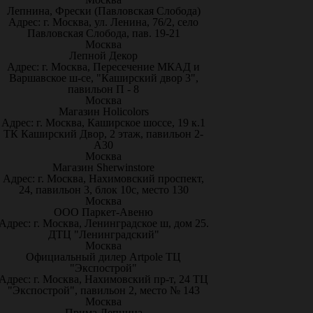
Лепнина, Фрески (Павловская Слобода)
Адрес: г. Москва, ул. Ленина, 76/2, село
Павловская Слобода, пав. 19-21
Москва
Лепной Декор
Адрес: г. Москва, Пересечение МКАД и
Варшавское ш-се, "Каширский двор 3",
павильон П - 8
Москва
Магазин Holicolors
Адрес: г. Москва, Каширское шоссе, 19 к.1
ТК Каширский Двор, 2 этаж, павильон 2-
А30
Москва
Магазин Sherwinstore
Адрес: г. Москва, Нахимовский проспект,
24, павильон 3, блок 10с, место 130
Москва
ООО Паркет-Авeню
Адрес: г. Москва, Ленинградское ш, дом 25.
ДТЦ "Ленинградский"
Москва
Официальный дилер Artpole ТЦ
"Экспострой"
Адрес: г. Москва, Нахимовский пр-т, 24 ТЦ
"Экспострой", павильон 2, место № 143
Москва
Прима Лепнина