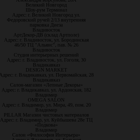
Великий Новгород
Шоу-рум Терминал
Адрес: г. Великий Новгород ул.
Федоровский ручей 2/13 внутренняя
парковка Диеза
Владивосток
АртДекор-ДВ (склад Артполе)
Адрес: г. Владивосток, ул. Бородинская
46/50 ТЦ "Альянс", пав. № 26
Владивосток
Студия интерьерных решений
Адрес: г. Владивосток, ул. Гоголя, 30
Владикавказ
DESIGN MARKET
Адрес: г. Владикавказ, ул. Первомайская, 28
Владикавказ
Салон-магазин «Лепные Декоры»
Адрес: г. Владикавказ, ул. Ардонская, 182
Владимир
OMEGA SALON
Адрес: г. Владимир, ул. Мира, 49, пом. 20
Владимир
PILLAR Магазин чистовых материалов
Адрес: г. Владимир, ул. Куйбышева 28е ТЦ
«Подкова»
Владимир
Салон «Философия Интерьера»
Адрес: г. Владимир, ул. Большая