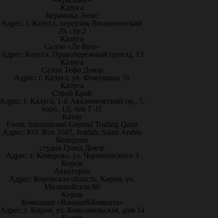
Калуга
Керамика Люкс
Адрес: г. Калуга, переулок Воскресенский
29, стр.2
Калуга
Салон «Ле Вин»
Адрес: Калуга, Правобережный проезд, 13
Калуга
Салон Тефи Декор
Адрес: г. Калуга, ул. Фомушина 31
Калуга
Строй Край
Адрес: г. Калуга, 1-й Академический пр., 5,
корп. 1Д, пав Г-11
Катар
Exotic International General Trading Qatar
Адрес: P.O. Box 3507, Jeddah, Saudi Arabia
Кемерово
студия Гранд Декор
Адрес: г. Кемерово, ул. Черняховского 3
Киров
Акватория
Адрес: Кировская область, Киров, ул.
Милицейская 80
Киров
Компания «Ванная&Комната»
Адрес: г. Киров, ул. Комсомольская, дом 14
Киров