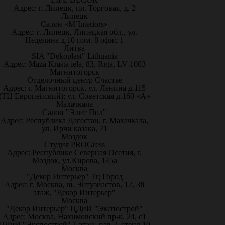
Адрес: г. Липецк, пл. Торговая, д. 2
Липецк
Салон «M`Interiors»
Адрес: г. Липецк, Липецкая обл., ул.
Неделина д.10 пом. 8 офис 1
Литва
SIA "Dekoplast" Lithuania
Адрес: Mazā Krasta iela, 83, Rīga, LV-1003
Магнитогорск
Отделочный центр Счастье
Адрес: г. Магнитогорск, ул. Ленина д.115
(ТЦ Европейский); ул. Советская д.160 «А»
Махачкала
Салон "Элит Пол"
Адрес: Республика Дагестан, г. Махачкала,
ул. Ирчи казака, 71
Моздок
Студия PROGress
Адрес: Республике Северная Осетия, г.
Моздок, ул.Кирова, 145а
Москва
"Декор Интерьер" Тц Город
Адрес: г. Москва, ш. Энтузиастов, 12, 3й
этаж, "Декор Интерьер"
Москва
"Декор Интерьер" ЦДиИ "Экспострой"
Адрес: Москва, Нахимовский пр-к, 24, с1
ЦДиИ "Экспострой" 1 этаж, пав.2, стенд 10