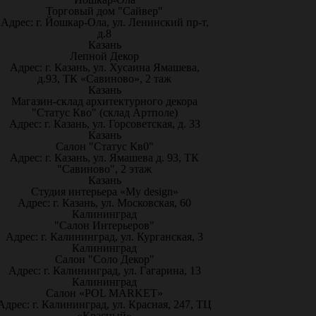
Торговый дом "Сайвер"
Адрес: г. Йошкар-Ола, ул. Ленинский пр-т,
д.8
Казань
Лепной Декор
Адрес: г. Казань, ул. Хусаина Ямашева,
д.93, ТК «Савиново», 2 таж
Казань
Магазин-склад архитектурного декора
"Статус Кво" (склад Артполе)
Адрес: г. Казань, ул. Горсоветская, д. 33
Казань
Салон "Статус Кв0"
Адрес: г. Казань, ул. Ямашева д. 93, ТК
"Савиново", 2 этаж
Казань
Студия интерьера «My design»
Адрес: г. Казань, ул. Московская, 60
Калининград
"Салон Интерьеров"
Адрес: г. Калининград, ул. Курганская, 3
Калининград
Салон "Соло Декор"
Адрес: г. Калининград, ул. Гагарина, 13
Калининград
Салон «POL MARKET»
Адрес: г. Калининград, ул. Красная, 247, ТЦ
«Красный»