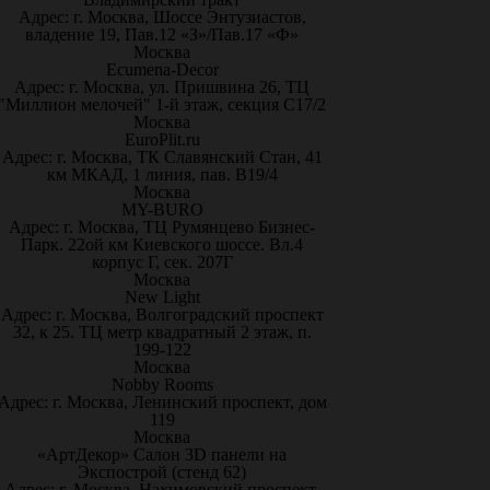
Адрес: г. Москва, Шоссе Энтузиастов,
владение 19, Пав.12 «З»/Пав.17 «Ф»
Москва
Ecumena-Decor
Адрес: г. Москва, ул. Пришвина 26, ТЦ
"Миллион мелочей" 1-й этаж, секция С17/2
Москва
EuroPlit.ru
Адрес: г. Москва, ТК Славянский Стан, 41
км МКАД, 1 линия, пав. В19/4
Москва
MY-BURO
Адрес: г. Москва, ТЦ Румянцево Бизнес-
Парк. 22ой км Киевского шоссе. Вл.4
корпус Г, сек. 207Г
Москва
New Light
Адрес: г. Москва, Волгоградский проспект
32, к 25. ТЦ метр квадратный 2 этаж, п.
199-122
Москва
Nobby Rooms
Адрес: г. Москва, Ленинский проспект, дом
119
Москва
«АртДекор» Салон 3D панели на
Экспострой (стенд 62)
Адрес: г. Москва, Нахимовский проспект,