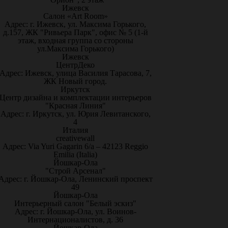
Ижевск
Салон «Art Room»
Адрес: г. Ижевск, ул. Максима Горького,
д.157, ЖК "Ривьера Парк", офис № 5 (1-й
этаж, входная группа со стороны
ул.Максима Горького)
Ижевск
ЦентрДеко
Адрес: Ижевск, улица Василия Тарасова, 7,
ЖК Новый город.
Иркутск
Центр дизайна и комплектации интерьеров
"Красная Линия"
Адрес: г. Иркутск, ул. Юрия Левитанского,
4
Италия
creativewall
Адрес: Via Yuri Gagarin 6/a – 42123 Reggio
Emilia (Italia)
Йошкар-Ола
"Строй Арсенал"
Адрес: г. Йошкар-Ола, Ленинский проспект
49
Йошкар-Ола
Интерьерный салон "Белый эскиз"
Адрес: г. Йошкар-Ола, ул. Воинов-
Интернационалистов, д. 36
Йошкар-Ола