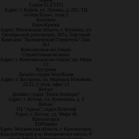
Салон ELETTO
Адрес: г. Киров, ул. Ленина, д. 205, ТЦ
«Green Haus», этаж 2
Коломна
Евро-Краски
Адрес: Московская область, г. Коломна, ул.
Октябрьской революции, 387а, Торговый
Комплекс "Коломенский Строитель" Пав.
№1
Комсомольск-на-Амуре
Строительная мозаика
Адрес: г. Комсомольск-на-Амуре, пр. Мира
13
Кострома
Дизайн-студия WowRoom
Адрес: г. Кострома, ул. Маршала Новикова
22/22, 1 этаж, офис 13
Котлас
Дизайн студия "Home Boutique"
Адрес: г. Котлас, ул. Кузнецова, д. 3
Котлас
ТЦ "Арена", отдел Позитиф
Адрес: г. Котлас, ул. Мира 46
Красногорск
FDPmaster
Адрес: Московская область, г. Красногорск,
Красногорский р-н, Новорижское шоссе, 9
км от МКАД. Строительный двор