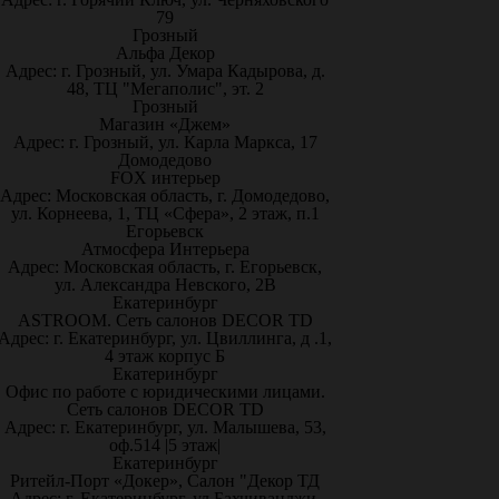
79
Грозный
Альфа Декор
Адрес: г. Грозный, ул. Умара Кадырова, д.
48, ТЦ "Мегаполис", эт. 2
Грозный
Магазин «Джем»
Адрес: г. Грозный, ул. Карла Маркса, 17
Домодедово
FOX интерьер
Адрес: Московская область, г. Домодедово,
ул. Корнеева, 1, ТЦ «Сфера», 2 этаж, п.1
Егорьевск
Атмосфера Интерьера
Адрес: Московская область, г. Егорьевск,
ул. Александра Невского, 2В
Екатеринбург
ASTROOM. Сеть салонов DECOR TD
Адрес: г. Екатеринбург, ул. Цвиллинга, д .1,
4 этаж корпус Б
Екатеринбург
Офис по работе с юридическими лицами.
Сеть салонов DECOR TD
Адрес: г. Екатеринбург, ул. Малышева, 53,
оф.514 |5 этаж|
Екатеринбург
Ритейл-Порт «Докер», Салон "Декор ТД
Адрес: г. Екатеринбург, ул.Бахчиванджи,