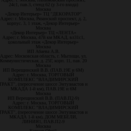
24с1, пав.3, стенд 62 (у 3-го входа)
Москва
«Декор Интерьер» ТЦ "ДЕКОРАТОР"
Адрес: г. Москва, Рязанский проспект, д. 2,
корпус. 3, 1 этаж, «Декор Интерьер»
Москва
«Декор Интерьер» ТЦ «ЛЕНТА»
Адрес: г. Москва, 47й км МКАД, вл31с1,
цокольный этаж «Декор Интерьер»
Москва
ИП Абаева А.В.
Адрес: Московская область, г. Мытищи, ул.
Коммунистическая, д. 25Г, корп. 11, пав. 20
Москва
ИП Верещинский В.В. (ПАВ.19Е и 6М)
Адрес: г. Москва, ТОРГОВЫЙ
КОМПЛЕКС "ВЛАДИМИРСКИЙ
ТРАКТ", (пересечение шоссе Энтузиастов и
МКАДА 1-й км), ПАВ.19Е и 6М
Москва
ИП Верещинский В.В. (ПАВ.П2-9)
Адрес: г. Москва, ТОРГОВЫЙ
КОМПЛЕКС "ВЛАДИМИРСКИЙ
ТРАКТ", (пересечение шоссе Энтузиастов и
МКАДА 1-й км), ДОМ МЕБЕЛИ,
ЛИНИЯ1, ПАВ.П2-9
Москва
Корнер Oboi1