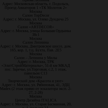
Адрес: Московская область, г. Подольск,
Проезд Авиаторов 1 «ТК Молоток 2»
Москва
Салон TopDecor
Адрес: г. Москва, ул. Олеко Дундича 25
Москва
Салон «ARTDECOR»
Адрес: г. Москва, улица Большая Ордынка
38с1
Москва
Салон Лепнина
Адрес: г. Москва, Дмитровское шоссе, дом.
165, кор. 1, т.ц. Бухта, Пав. 2Е5
Москва
Салон – Лепнина у Милы
Адрес: г. Москва, ТРК
«ЭлитСтройМатериалы», 51-й км МКАД
пос. Заречье, ул.Торговая, с.2, 1 этаж,
павильон С13
Москва
Творческий дом «Красота и уют»
Адрес: г. Москва, ул. Рябиновая, 41, ЭДЦ
Madex (2 этаж прямо от эскалатора эксп. 2-
27, 2-28)
Москва
Центр Дизайна ITALICA
Адрес: г. Москва, ул. Старая Басманная, 20,
к. 1, подъезд 2А