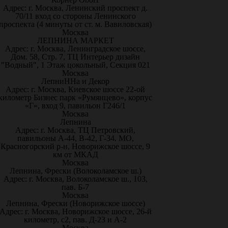
Адрес: г. Москва, Ленинский проспект д.
70/11 вход со стороны Ленинского
проспекта (4 минуты от ст. м. Вавиловская)
Москва
ЛЕПНИНА МАРКЕТ
Адрес: г. Москва, Ленинградское шоссе,
Дом. 58, Стр. 7, ТЦ Интерьер дизайн
"Водный", 1 Этаж цокольный, Секция 021
Москва
ЛепниННа и Декор
Адрес: г. Москва, Киевское шоссе 22-ой
километр Бизнес парк «Румянцево», корпус
«Г», вход 9, павильон Г246/1
Москва
Лепнина
Адрес: г. Москва, ТЦ Петровский,
павильоны А-44, В-42, Г-34. МО,
Красногорский р-н, Новорижское шоссе, 9
км от МКАД
Москва
Лепнина, Фрески (Волоколамское ш.)
Адрес: г. Москва, Волоколамское ш., 103,
пав. Б-7
Москва
Лепнина, Фрески (Новорижское шоссе)
Адрес: г. Москва, Новорижское шоссе, 26-й
километр, с2, пав. Д-23 и А-2
Москва