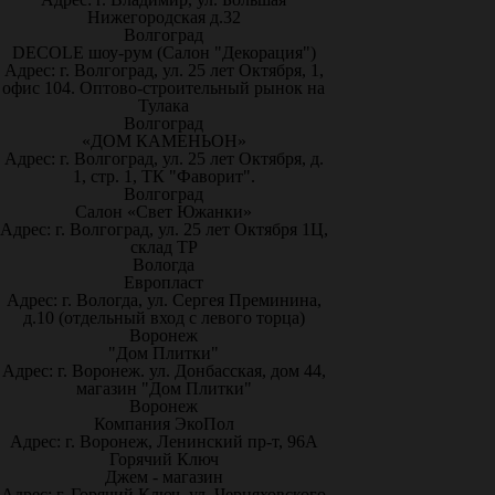
Нижегородская д.32
Волгоград
DECOLE шоу-рум (Салон "Декорация")
Адрес: г. Волгоград, ул. 25 лет Октября, 1,
офис 104. Оптово-строительный рынок на
Тулака
Волгоград
«ДОМ КАМЕНЬОН»
Адрес: г. Волгоград, ул. 25 лет Октября, д.
1, стр. 1, ТК "Фаворит".
Волгоград
Салон «Свет Южанки»
Адрес: г. Волгоград, ул. 25 лет Октября 1Ц,
склад ТР
Вологда
Европласт
Адрес: г. Вологда, ул. Сергея Преминина,
д.10 (отдельный вход с левого торца)
Воронеж
"Дом Плитки"
Адрес: г. Воронеж. ул. Донбасская, дом 44,
магазин "Дом Плитки"
Воронеж
Компания ЭкоПол
Адрес: г. Воронеж, Ленинский пр-т, 96А
Горячий Ключ
Джем - магазин
Адрес: г. Горячий Ключ, ул. Черняховского