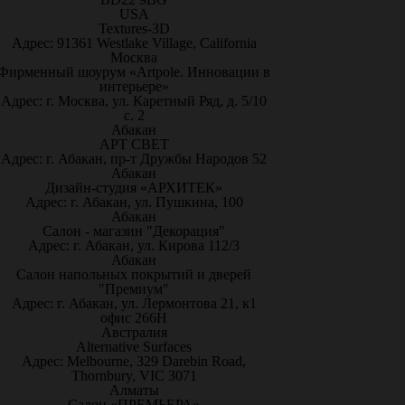
USA
Textures-3D
Адрес: 91361 Westlake Village, California
Москва
Фирменный шоурум «Artpole. Инновации в
интерьере»
Адрес: г. Москва, ул. Каретный Ряд, д. 5/10
с. 2
Абакан
АРТ СВЕТ
Адрес: г. Абакан, пр-т Дружбы Народов 52
Абакан
Дизайн-студия «АРХИТЕК»
Адрес: г. Абакан, ул. Пушкина, 100
Абакан
Салон - магазин "Декорация"
Адрес: г. Абакан, ул. Кирова 112/3
Абакан
Салон напольных покрытий и дверей
"Премиум"
Адрес: г. Абакан, ул. Лермонтова 21, к1
офис 266Н
Австралия
Alternative Surfaces
Адрес: Melbourne, 329 Darebin Road,
Thornbury, VIC 3071
Алматы
Салон «ПРЕМЬЕРА»