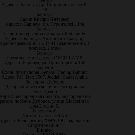
Адрес: г. Барнаул, пр. Социалистический,
78
Барнаул
Салон Квадро Интерьер
Адрес: г. Барнаул, пр. Строителей, 14а
Барнаул
Салон интерьерных покрытий «Gaudi»
Адрес: г. Барнаул, Алтайский край, пр.
Красноармейский 15, ТОЦ Демидовский, 1
подъезд, 2 этаж
Барнаул
Студия света и декора DECO LAMP
Адрес: г. Барнаул, ул. Пролетарская 160
Бахрейн
Exotic International General Trading Bahrain
Адрес: P.O. Box 3507, Jeddah, Saudi Arabia
Белгород, Дубовое
Декоративные отделочные материалы
Элит-Декор
Адрес: Белгородская область, Белгородский
район, посёлок Дубовое, улица Шоссейная,
дом 2, офис 6.
Белоярский
Дизайн-салон Lidi Art
Адрес: г. Белоярский, ХМАО-Югра, квартал
Спортивный,д.4
Бишкек
Салон «ПРЕМЬЕРА»