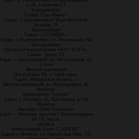
д.2Б, /строение С1
Екатеринбург
Салон "Сан Марко"
Адрес: г. Екатеринбург, Верх-Исетский
бульвар, 18
Екатеринбург
Салон «LOYMINA»
Адрес: г. Екатеринбург, ул. Московская 194
Екатеринбург
Центр улучшения жилья «ВАУ ХАУЗ»,
Салон "Декор ТД
Адрес: г. Екатеринбург ул. Металлургов, 84,
1 этаж
Железнодорожный
DomLepnina ТК «Строй парк»
Адрес: Московская область, г.
Железнодорожный, ул. Пригородная, 92
Иваново
Декор-центр "Арагон"
Адрес: г. Иваново, ул. Крутицкая, д. 14а
Иваново
Магазин «Твой Интерьер»
Адрес: г. Иваново, проспект Текстильщиков
80 ТЦ Аксон
Ижевск
Интерьерный салон "CAPITEL"
Адрес: г. Ижевск, ул. Удмуртская 304е, ТЦ
"Орион", 2 этаж