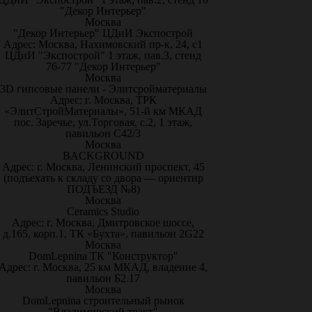
"Декор Интерьер"
Москва
"Декор Интерьер" ЦДиИ Экспострой
Адрес: Москва, Нахимовский пр-к, 24, с1
ЦДиИ "Экспострой" 1 этаж, пав.3, стенд
76-77 "Декор Интерьер"
Москва
3D гипсовые панели - Элитсройматериалы
Адрес: г. Москва, ТРК
«ЭлитСтройМатериалы», 51-й км МКАД
пос. Заречье, ул.Торговая, с.2, 1 этаж,
павильон С42/3
Москва
BACKGROUND
Адрес: г. Москва, Ленинский проспект, 45
(подъехать к складу со двора — ориентир
ПОДЪЕЗД №8)
Москва
Ceramics Studio
Адрес: г. Москва, Дмитровское шоссе,
д.165, корп.1, ТК «Бухта», павильон 2G22
Москва
DomLepnina ТК "Конструктор"
Адрес: г. Москва, 25 км МКАД, владение 4,
павильон Б2.17
Москва
DomLepnina строительный рынок
"Владимирский тракт"