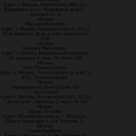
Адрес: г. Москва, Пересечение МКАД и
Варшавское ш-се, "Каширский двор 3",
павильон П - 8
Москва
Магазин Holicolors
Адрес: г. Москва, Каширское шоссе, 19 к.1
ТК Каширский Двор, 2 этаж, павильон 2-
А30
Москва
Магазин Sherwinstore
Адрес: г. Москва, Нахимовский проспект,
24, павильон 3, блок 10с, место 130
Москва
ООО Паркет-Авeню
Адрес: г. Москва, Ленинградское ш, дом 25.
ДТЦ "Ленинградский"
Москва
Официальный дилер Artpole ТЦ
"Экспострой"
Адрес: г. Москва, Нахимовский пр-т, 24 ТЦ
"Экспострой", павильон 2, место № 143
Москва
Прима Лепнина
Адрес: Московская область, г. Подольск,
Проезд Авиаторов 1 «ТК Молоток 2»
Москва
Салон TopDecor
Адрес: г. Москва, ул. Олеко Дундича 25