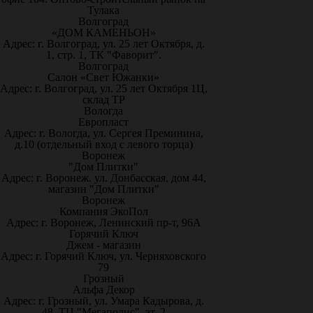
Тулака
Волгоград
«ДОМ КАМЕНЬОН»
Адрес: г. Волгоград, ул. 25 лет Октября, д.
1, стр. 1, ТК "Фаворит".
Волгоград
Салон «Свет Южанки»
Адрес: г. Волгоград, ул. 25 лет Октября 1Ц,
склад ТР
Вологда
Европласт
Адрес: г. Вологда, ул. Сергея Преминина,
д.10 (отдельный вход с левого торца)
Воронеж
"Дом Плитки"
Адрес: г. Воронеж. ул. Донбасская, дом 44,
магазин "Дом Плитки"
Воронеж
Компания ЭкоПол
Адрес: г. Воронеж, Ленинский пр-т, 96А
Горячий Ключ
Джем - магазин
Адрес: г. Горячий Ключ, ул. Черняховского
79
Грозный
Альфа Декор
Адрес: г. Грозный, ул. Умара Кадырова, д.
48, ТЦ "Мегаполис", эт. 2