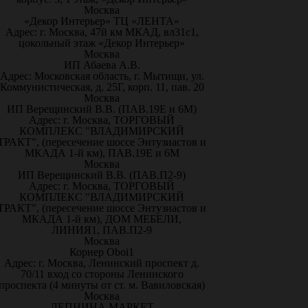
Москва
«Декор Интерьер» ТЦ «ЛЕНТА»
Адрес: г. Москва, 47й км МКАД, вл31с1,
цокольный этаж «Декор Интерьер»
Москва
ИП Абаева А.В.
Адрес: Московская область, г. Мытищи, ул.
Коммунистическая, д. 25Г, корп. 11, пав. 20
Москва
ИП Верещинский В.В. (ПАВ.19Е и 6М)
Адрес: г. Москва, ТОРГОВЫЙ
КОМПЛЕКС "ВЛАДИМИРСКИЙ
ТРАКТ", (пересечение шоссе Энтузиастов и
МКАДА 1-й км), ПАВ.19Е и 6М
Москва
ИП Верещинский В.В. (ПАВ.П2-9)
Адрес: г. Москва, ТОРГОВЫЙ
КОМПЛЕКС "ВЛАДИМИРСКИЙ
ТРАКТ", (пересечение шоссе Энтузиастов и
МКАДА 1-й км), ДОМ МЕБЕЛИ,
ЛИНИЯ1, ПАВ.П2-9
Москва
Корнер Oboi1
Адрес: г. Москва, Ленинский проспект д.
70/11 вход со стороны Ленинского
проспекта (4 минуты от ст. м. Вавиловская)
Москва
ЛЕПНИНА МАРКЕТ