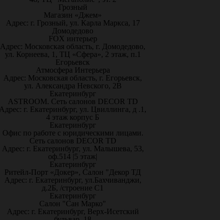
Грозный
Магазин «Джем»
Адрес: г. Грозный, ул. Карла Маркса, 17
Домодедово
FOX интерьер
Адрес: Московская область, г. Домодедово,
ул. Корнеева, 1, ТЦ «Сфера», 2 этаж, п.1
Егорьевск
Атмосфера Интерьера
Адрес: Московская область, г. Егорьевск,
ул. Александра Невского, 2В
Екатеринбург
ASTROOM. Сеть салонов DECOR TD
Адрес: г. Екатеринбург, ул. Цвиллинга, д .1,
4 этаж корпус Б
Екатеринбург
Офис по работе с юридическими лицами.
Сеть салонов DECOR TD
Адрес: г. Екатеринбург, ул. Малышева, 53,
оф.514 |5 этаж|
Екатеринбург
Ритейл-Порт «Докер», Салон "Декор ТД
Адрес: г. Екатеринбург, ул.Бахчиванджи,
д.2Б, /строение С1
Екатеринбург
Салон "Сан Марко"
Адрес: г. Екатеринбург, Верх-Исетский
бульвар, 18