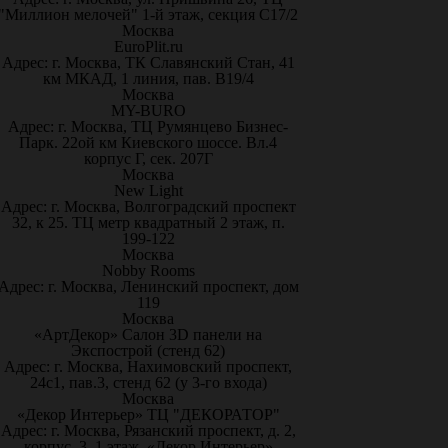
"Миллион мелочей" 1-й этаж, секция С17/2
Москва
EuroPlit.ru
Адрес: г. Москва, ТК Славянский Стан, 41
км МКАД, 1 линия, пав. В19/4
Москва
MY-BURO
Адрес: г. Москва, ТЦ Румянцево Бизнес-
Парк. 22ой км Киевского шоссе. Вл.4
корпус Г, сек. 207Г
Москва
New Light
Адрес: г. Москва, Волгоградский проспект
32, к 25. ТЦ метр квадратный 2 этаж, п.
199-122
Москва
Nobby Rooms
Адрес: г. Москва, Ленинский проспект, дом
119
Москва
«АртДекор» Салон 3D панели на
Экспострой (стенд 62)
Адрес: г. Москва, Нахимовский проспект,
24с1, пав.3, стенд 62 (у 3-го входа)
Москва
«Декор Интерьер» ТЦ "ДЕКОРАТОР"
Адрес: г. Москва, Рязанский проспект, д. 2,
корпус. 3, 1 этаж, «Декор Интерьер»