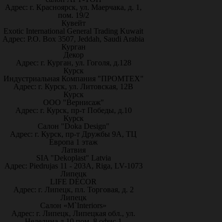
Адрес: г. Красноярск, ул. Маерчака, д. 1,
пом. 19/2
Кувейт
Exotic International General Trading Kuwait
Адрес: P.O. Box 3507, Jeddah, Saudi Arabia
Курган
Декор
Адрес: г. Курган, ул. Гоголя, д.128
Курск
Индустриальная Компания "ПРОМТЕХ"
Адрес: г. Курск, ул. Литовская, 12В
Курск
ООО "Вернисаж"
Адрес: г. Курск, пр-т Победы, д.10
Курск
Салон "Doka Design"
Адрес: г. Курск, пр-т Дружбы 9А, ТЦ
Европа 1 этаж
Латвия
SIA "Dekoplast" Latvia
Адрес: Piedrujas 11 - 203A, Riga, LV-1073
Липецк
LIFE DÉCOR
Адрес: г. Липецк, пл. Торговая, д. 2
Липецк
Салон «M`Interiors»
Адрес: г. Липецк, Липецкая обл., ул.
Неделина д.10 пом. 8 офис 1