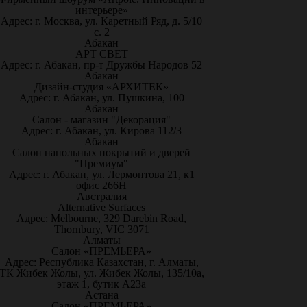
интерьере»
Адрес: г. Москва, ул. Каретный Ряд, д. 5/10
с. 2
Абакан
АРТ СВЕТ
Адрес: г. Абакан, пр-т Дружбы Народов 52
Абакан
Дизайн-студия «АРХИТЕК»
Адрес: г. Абакан, ул. Пушкина, 100
Абакан
Салон - магазин "Декорация"
Адрес: г. Абакан, ул. Кирова 112/3
Абакан
Салон напольных покрытий и дверей
"Премиум"
Адрес: г. Абакан, ул. Лермонтова 21, к1
офис 266Н
Австралия
Alternative Surfaces
Адрес: Melbourne, 329 Darebin Road,
Thornbury, VIC 3071
Алматы
Салон «ПРЕМЬЕРА»
Адрес: Республика Казахстан, г. Алматы,
ТК Жибек Жолы, ул. Жибек Жолы, 135/10а,
этаж 1, бутик А23а
Астана
Салон «ПРЕМЬЕРА»