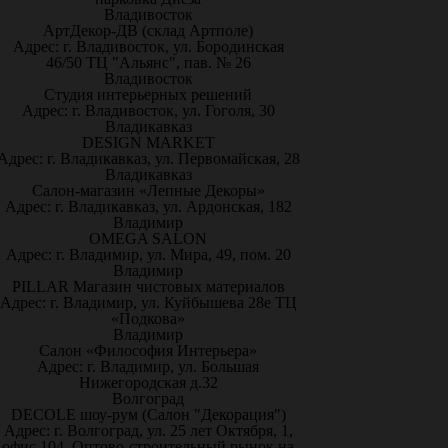
Владивосток
АртДекор-ДВ (склад Артполе)
Адрес: г. Владивосток, ул. Бородинская
46/50 ТЦ "Альянс", пав. № 26
Владивосток
Студия интерьерных решений
Адрес: г. Владивосток, ул. Гоголя, 30
Владикавказ
DESIGN MARKET
Адрес: г. Владикавказ, ул. Первомайская, 28
Владикавказ
Салон-магазин «Лепные Декоры»
Адрес: г. Владикавказ, ул. Ардонская, 182
Владимир
OMEGA SALON
Адрес: г. Владимир, ул. Мира, 49, пом. 20
Владимир
PILLAR Магазин чистовых материалов
Адрес: г. Владимир, ул. Куйбышева 28е ТЦ
«Подкова»
Владимир
Салон «Философия Интерьера»
Адрес: г. Владимир, ул. Большая
Нижегородская д.32
Волгоград
DECOLE шоу-рум (Салон "Декорация")
Адрес: г. Волгоград, ул. 25 лет Октября, 1,
офис 104. Оптово-строительный рынок на