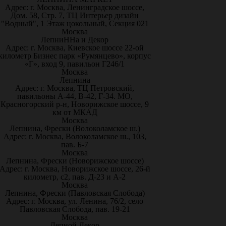
Адрес: г. Москва, Ленинградское шоссе,
Дом. 58, Стр. 7, ТЦ Интерьер дизайн
"Водный", 1 Этаж цокольный, Секция 021
Москва
ЛепниННа и Декор
Адрес: г. Москва, Киевское шоссе 22-ой
километр Бизнес парк «Румянцево», корпус
«Г», вход 9, павильон Г246/1
Москва
Лепнина
Адрес: г. Москва, ТЦ Петровский,
павильоны А-44, В-42, Г-34. МО,
Красногорский р-н, Новорижское шоссе, 9
км от МКАД
Москва
Лепнина, Фрески (Волоколамское ш.)
Адрес: г. Москва, Волоколамское ш., 103,
пав. Б-7
Москва
Лепнина, Фрески (Новорижское шоссе)
Адрес: г. Москва, Новорижское шоссе, 26-й
километр, с2, пав. Д-23 и А-2
Москва
Лепнина, Фрески (Павловская Слобода)
Адрес: г. Москва, ул. Ленина, 76/2, село
Павловская Слобода, пав. 19-21
Москва
Лепной Декор