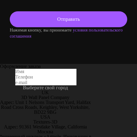
Нажимая кнопку, вы принимаете
условия пользовательского
соглашения
Оформление заказа
Выберите свой город
UK
3D Wall Panel Company
Адрес: Unit 1 Nelsons Transport Yard, Halifax
Road Cross Roads, Keighley, West Yorkshire,
BD22 9BG
USA
Textures-3D
Адрес: 91361 Westlake Village, California
Москва
Фирменный шоурум «Artpole. Инновации в