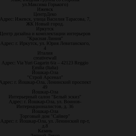
ул.Максима Горького)
Ижевск
ЦентрДеко
Адрес: Ижевск, улица Василия Тарасова, 7,
ЖК Новый город.
Иркутск
Центр дизайна и комплектации интерьеров
"Красная Линия"
Адрес: г. Иркутск, ул. Юрия Левитанского,
4
Италия
creativewall
Адрес: Via Yuri Gagarin 6/a – 42123 Reggio
Emilia (Italia)
Йошкар-Ола
"Строй Арсенал"
Адрес: г. Йошкар-Ола, Ленинский проспект
49
Йошкар-Ола
Интерьерный салон "Белый эскиз"
Адрес: г. Йошкар-Ола, ул. Воинов-
Интернационалистов, д. 36
Йошкар-Ола
Торговый дом "Сайвер"
Адрес: г. Йошкар-Ола, ул. Ленинский пр-т,
д.8
Казань
Лепной Декор