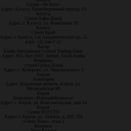
Салон «Ле Вин»
Адрес: Калуга, Правобережный проезд, 13
Калуга
Салон Тефи Декор
Адрес: г. Калуга, ул. Фомушина 31
Калуга
Строй Край
Адрес: г. Калуга, 1-й Академический пр., 5,
корп. 1Д, пав Г-11
Катар
Exotic International General Trading Qatar
Адрес: P.O. Box 3507, Jeddah, Saudi Arabia
Кемерово
студия Гранд Декор
Адрес: г. Кемерово, ул. Черняховского 3
Киров
Акватория
Адрес: Кировская область, Киров, ул.
Милицейская 80
Киров
Компания «Ванная&Комната»
Адрес: г. Киров, ул. Комсомольская, дом 14
Киров
Салон ELETTO
Адрес: г. Киров, ул. Ленина, д. 205, ТЦ
«Green Haus», этаж 2
Коломна
Евро-Краски