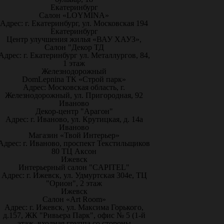
Екатеринбург
Салон «LOYMINA»
Адрес: г. Екатеринбург, ул. Московская 194
Екатеринбург
Центр улучшения жилья «ВАУ ХАУЗ»,
Салон "Декор ТД
Адрес: г. Екатеринбург ул. Металлургов, 84,
1 этаж
Железнодорожный
DomLepnina ТК «Строй парк»
Адрес: Московская область, г.
Железнодорожный, ул. Пригородная, 92
Иваново
Декор-центр "Арагон"
Адрес: г. Иваново, ул. Крутицкая, д. 14а
Иваново
Магазин «Твой Интерьер»
Адрес: г. Иваново, проспект Текстильщиков
80 ТЦ Аксон
Ижевск
Интерьерный салон "CAPITEL"
Адрес: г. Ижевск, ул. Удмуртская 304е, ТЦ
"Орион", 2 этаж
Ижевск
Салон «Art Room»
Адрес: г. Ижевск, ул. Максима Горького,
д.157, ЖК "Ривьера Парк", офис № 5 (1-й
этаж, входная группа со стороны