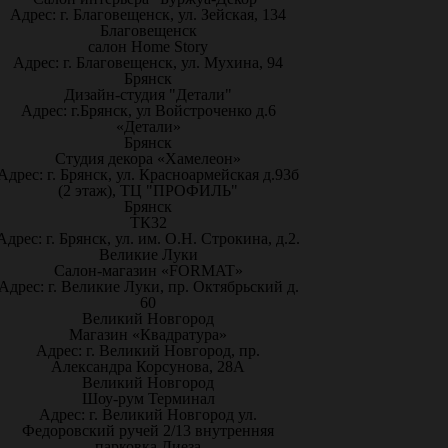
Адрес: г. Благовещенск, ул. Зейская, 134
Благовещенск
салон Home Story
Адрес: г. Благовещенск, ул. Мухина, 94
Брянск
Дизайн-студия "Детали"
Адрес: г.Брянск, ул Войстроченко д.6
«Детали»
Брянск
Студия декора «Хамелеон»
Адрес: г. Брянск, ул. Красноармейская д.93б
(2 этаж), ТЦ "ПРОФИЛЬ"
Брянск
ТК32
Адрес: г. Брянск, ул. им. О.Н. Строкина, д.2.
Великие Луки
Салон-магазин «FORMAT»
Адрес: г. Великие Луки, пр. Октябрьский д.
60
Великий Новгород
Магазин «Квадратура»
Адрес: г. Великий Новгород, пр.
Александра Корсунова, 28А
Великий Новгород
Шоу-рум Терминал
Адрес: г. Великий Новгород ул.
Федоровский ручей 2/13 внутренняя
парковка Диеза