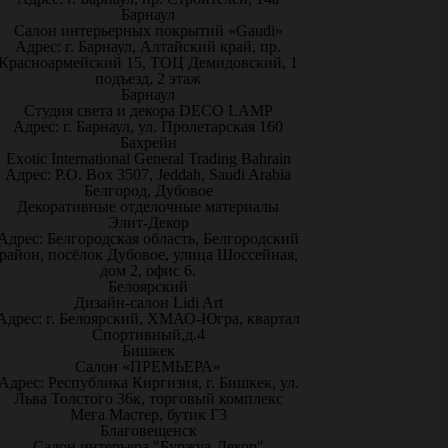
Барнаул
Салон интерьерных покрытий «Gaudi»
Адрес: г. Барнаул, Алтайский край, пр.
Красноармейский 15, ТОЦ Демидовский, 1
подъезд, 2 этаж
Барнаул
Студия света и декора DECO LAMP
Адрес: г. Барнаул, ул. Пролетарская 160
Бахрейн
Exotic International General Trading Bahrain
Адрес: P.O. Box 3507, Jeddah, Saudi Arabia
Белгород, Дубовое
Декоративные отделочные материалы
Элит-Декор
Адрес: Белгородская область, Белгородский
район, посёлок Дубовое, улица Шоссейная,
дом 2, офис 6.
Белоярский
Дизайн-салон Lidi Art
Адрес: г. Белоярский, ХМАО-Югра, квартал
Спортивный,д.4
Бишкек
Салон «ПРЕМЬЕРА»
Адрес: Республика Киргизия, г. Бишкек, ул.
Льва Толстого 36к, торговый комплекс
Мега Мастер, бутик Г3
Благовещенск
Салон интерьера "Буржуа-Декор"