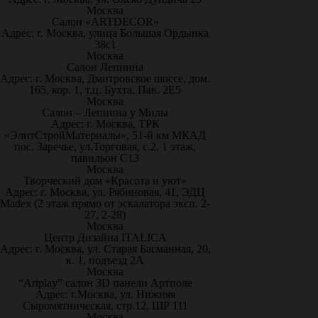
Москва
Салон «ARTDECOR»
Адрес: г. Москва, улица Большая Ордынка
38с1
Москва
Салон Лепнина
Адрес: г. Москва, Дмитровское шоссе, дом.
165, кор. 1, т.ц. Бухта, Пав. 2Е5
Москва
Салон – Лепнина у Милы
Адрес: г. Москва, ТРК
«ЭлитСтройМатериалы», 51-й км МКАД
пос. Заречье, ул.Торговая, с.2, 1 этаж,
павильон С13
Москва
Творческий дом «Красота и уют»
Адрес: г. Москва, ул. Рябиновая, 41, ЭДЦ
Madex (2 этаж прямо от эскалатора эксп. 2-
27, 2-28)
Москва
Центр Дизайна ITALICA
Адрес: г. Москва, ул. Старая Басманная, 20,
к. 1, подъезд 2А
Москва
“Artplay” салон 3D панели Артполе
Адрес: г.Москва, ул. Нижняя
Сыромятническая, стр.12, ШР 111
Москва