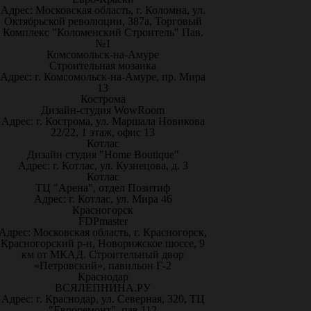
Адрес: Московская область, г. Коломна, ул.
Октябрьской революции, 387а, Торговый
Комплекс "Коломенский Строитель" Пав.
№1
Комсомольск-на-Амуре
Строительная мозаика
Адрес: г. Комсомольск-на-Амуре, пр. Мира
13
Кострома
Дизайн-студия WowRoom
Адрес: г. Кострома, ул. Маршала Новикова
22/22, 1 этаж, офис 13
Котлас
Дизайн студия "Home Boutique"
Адрес: г. Котлас, ул. Кузнецова, д. 3
Котлас
ТЦ "Арена", отдел Позитиф
Адрес: г. Котлас, ул. Мира 46
Красногорск
FDPmaster
Адрес: Московская область, г. Красногорск,
Красногорский р-н, Новорижское шоссе, 9
км от МКАД. Строительный двор
«Петровский», павильон Г-2
Краснодар
ВСЯЛЕПНИНА.РУ
Адрес: г. Краснодар, ул. Северная, 320, ТЦ
"Евроремонт", пав.112