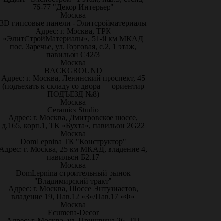
76-77 "Декор Интерьер"
Москва
3D гипсовые панели - Элитсройматериалы
Адрес: г. Москва, ТРК
«ЭлитСтройМатериалы», 51-й км МКАД
пос. Заречье, ул.Торговая, с.2, 1 этаж,
павильон С42/3
Москва
BACKGROUND
Адрес: г. Москва, Ленинский проспект, 45
(подъехать к складу со двора — ориентир
ПОДЪЕЗД №8)
Москва
Ceramics Studio
Адрес: г. Москва, Дмитровское шоссе,
д.165, корп.1, ТК «Бухта», павильон 2G22
Москва
DomLepnina ТК "Конструктор"
Адрес: г. Москва, 25 км МКАД, владение 4,
павильон Б2.17
Москва
DomLepnina строительный рынок
"Владимирский тракт"
Адрес: г. Москва, Шоссе Энтузиастов,
владение 19, Пав.12 «З»/Пав.17 «Ф»
Москва
Ecumena-Decor
Адрес: г. Москва, ул. Пришвина 26, ТЦ