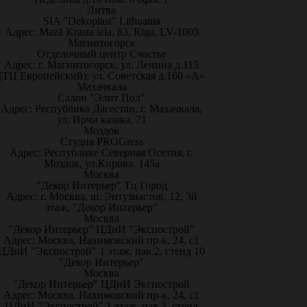
Литва
SIA "Dekoplast" Lithuania
Адрес: Mazā Krasta iela, 83, Rīga, LV-1003
Магнитогорск
Отделочный центр Счастье
Адрес: г. Магнитогорск, ул. Ленина д.115
(ТЦ Европейский); ул. Советская д.160 «А»
Махачкала
Салон "Элит Пол"
Адрес: Республика Дагестан, г. Махачкала,
ул. Ирчи казака, 71
Моздок
Студия PROGress
Адрес: Республике Северная Осетия, г.
Моздок, ул.Кирова, 145а
Москва
"Декор Интерьер" Тц Город
Адрес: г. Москва, ш. Энтузиастов, 12, 3й
этаж, "Декор Интерьер"
Москва
"Декор Интерьер" ЦДиИ "Экспострой"
Адрес: Москва, Нахимовский пр-к, 24, с1
ЦДиИ "Экспострой" 1 этаж, пав.2, стенд 10
"Декор Интерьер"
Москва
"Декор Интерьер" ЦДиИ Экспострой
Адрес: Москва, Нахимовский пр-к, 24, с1
ЦДиИ "Экспострой" 1 этаж, пав.3, стенд