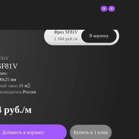
0
0
Фриз SF81V
В корзину
1 104 руб./м
F81V
SF81V
гипс
00x25 мм
ый заказ:
15 м
оизводитель:
Россия
4 руб./м
Добавить в корзину
Купить в 1 клик