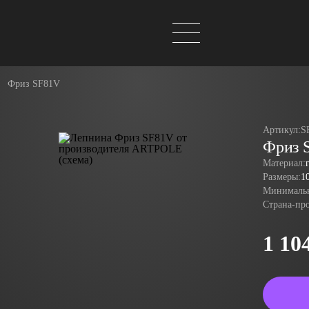
Фриз SF81V
Артикул:
S
Фриз 
Материал:
Размеры:
1
Минимальн
Страна-пр
1 10