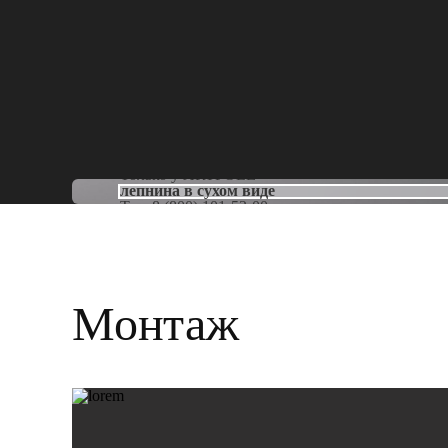
Только у
ARTPOLE
лепнина в сухом виде
Тел:
8 (800) 101-53-00
Монтаж