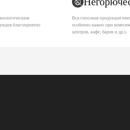
Негорюче
миологическим
Вся гипсовая продукция име
дукция благоприятно
особенно важно при комплек
центров, кафе, баров и др.).