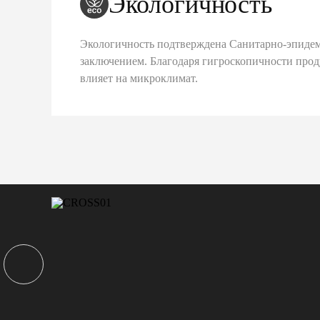
Экологичность
Экологичность подтверждена Санитарно-эпиде
заключением. Благодаря гигроскопичности про
влияет на микроклимат.