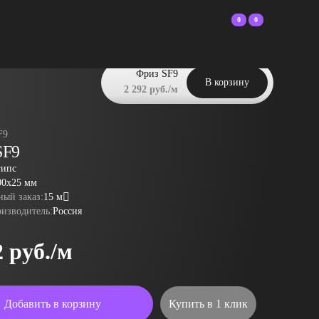
0
0
Фриз SF9
В корзину
2 292 руб./м
F9
SF9
гипс
00x25 мм
ый заказ:
15 м
оизводитель:
Россия
2 руб./м
Добавить в корзину
Купить в 1 клик