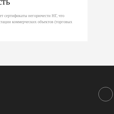
сть
ет сертификаты негорючести НГ, что
тации коммерческих объектов (торговых