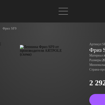
Фриз SF9
Артикул:
S
Фриз 
Материал:
Размеры:
2
Минимальн
Страна-пр
2 29