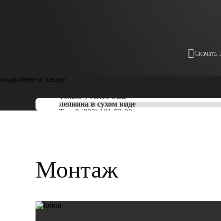
Скачать 
подробнее о товаре
Только у
ARTPOLE
лепнина в сухом виде
Тел:
8 (800) 101-53-00
Монтаж