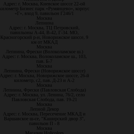
Адрес: г. Москва, Киевское шоссе 22-ой
километр Бизнес парк «Румянцево», корпус
«Г», вход 9, павильон Г246/1
Москва
Лепнина
Адрес: г. Москва, ТЦ Петровский,
павильоны А-44, В-42, Г-34. МО,
Красногорский р-н, Новорижское шоссе, 9
км от МКАД
Москва
Лепнина, Фрески (Волоколамское ш.)
Адрес: г. Москва, Волоколамское ш., 103,
пав. Б-7
Москва
Лепнина, Фрески (Новорижское шоссе)
Адрес: г. Москва, Новорижское шоссе, 26-й
километр, с2, пав. Д-23 и А-2
Москва
Лепнина, Фрески (Павловская Слобода)
Адрес: г. Москва, ул. Ленина, 76/2, село
Павловская Слобода, пав. 19-21
Москва
Лепной Декор
Адрес: г. Москва, Пересечение МКАД и
Варшавское ш-се, "Каширский двор 3",
павильон П - 8
Москва
Магазин Holicolors