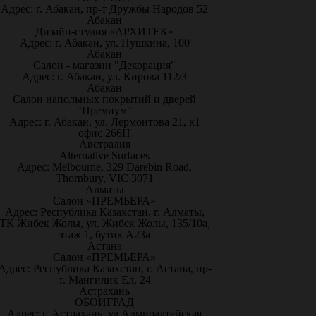
Адрес: г. Абакан, пр-т Дружбы Народов 52
Абакан
Дизайн-студия «АРХИТЕК»
Адрес: г. Абакан, ул. Пушкина, 100
Абакан
Салон - магазин "Декорация"
Адрес: г. Абакан, ул. Кирова 112/3
Абакан
Салон напольных покрытий и дверей
"Премиум"
Адрес: г. Абакан, ул. Лермонтова 21, к1
офис 266Н
Австралия
Alternative Surfaces
Адрес: Melbourne, 329 Darebin Road,
Thornbury, VIC 3071
Алматы
Салон «ПРЕМЬЕРА»
Адрес: Республика Казахстан, г. Алматы,
ТК Жибек Жолы, ул. Жибек Жолы, 135/10а,
этаж 1, бутик А23а
Астана
Салон «ПРЕМЬЕРА»
Адрес: Республика Казахстан, г. Астана, пр-
т. Мангилик Ел, 24
Астрахань
ОБОИГРАД
Адрес: г. Астрахань, ул.Адмиралтейская