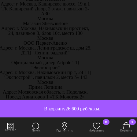
Адрес: г. Москва, Каширское шоссе, 19 к.1
ТК Каширский Двор, 2 этаж, павильон 2-
А30
Москва
Магазин Sherwinstore
Адрес: г. Москва, Нахимовский проспект,
24, павильон 3, блок 10с, место 130
Москва
ООО Паркет-Авeню
Адрес: г. Москва, Ленинградское ш, дом 25.
ДТЦ "Ленинградский"
Москва
Официальный дилер Artpole ТЦ
"Экспострой"
Адрес: г. Москва, Нахимовский пр-т, 24 ТЦ
"Экспострой", павильон 2, место № 143
Москва
Прима Лепнина
Адрес: Московская область, г. Подольск,
Проезд Авиаторов 1 «ТК Молоток 2»
Москва
Салон TopDecor
В корзину
26 600 руб./кв.м.
Адрес: г. Москва, ул. Олеко Дундича 25
Москва
Салон «ARTDECOR»
0
0
Адрес: г. Москва, улица Большая Ордынка
38с1
Каталог
Поиск
Где купить
Избранное
Корзина
Москва