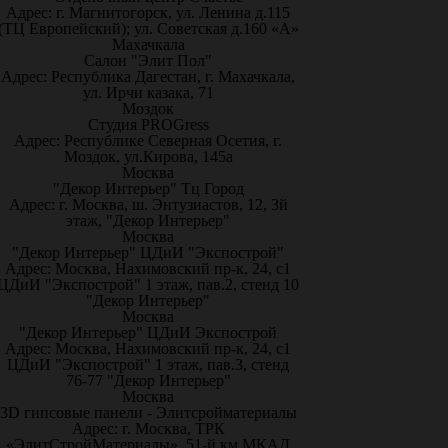
Адрес: г. Магнитогорск, ул. Ленина д.115
(ТЦ Европейский); ул. Советская д.160 «А»
Махачкала
Салон "Элит Пол"
Адрес: Республика Дагестан, г. Махачкала,
ул. Ирчи казака, 71
Моздок
Студия PROGress
Адрес: Республике Северная Осетия, г.
Моздок, ул.Кирова, 145а
Москва
"Декор Интерьер" Тц Город
Адрес: г. Москва, ш. Энтузиастов, 12, 3й
этаж, "Декор Интерьер"
Москва
"Декор Интерьер" ЦДиИ "Экспострой"
Адрес: Москва, Нахимовский пр-к, 24, с1
ЦДиИ "Экспострой" 1 этаж, пав.2, стенд 10
"Декор Интерьер"
Москва
"Декор Интерьер" ЦДиИ Экспострой
Адрес: Москва, Нахимовский пр-к, 24, с1
ЦДиИ "Экспострой" 1 этаж, пав.3, стенд
76-77 "Декор Интерьер"
Москва
3D гипсовые панели - Элитсройматериалы
Адрес: г. Москва, ТРК
«ЭлитСтройМатериалы», 51-й км МКАД