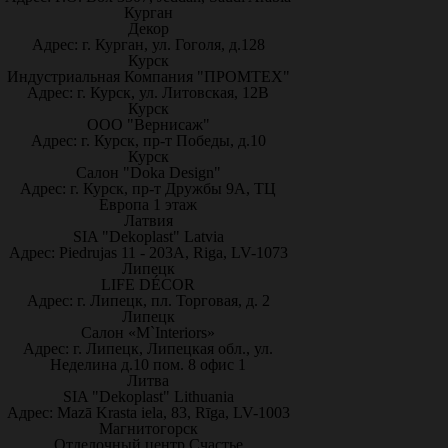
Курган
Декор
Адрес: г. Курган, ул. Гоголя, д.128
Курск
Индустриальная Компания "ПРОМТЕХ"
Адрес: г. Курск, ул. Литовская, 12В
Курск
ООО "Вернисаж"
Адрес: г. Курск, пр-т Победы, д.10
Курск
Салон "Doka Design"
Адрес: г. Курск, пр-т Дружбы 9А, ТЦ
Европа 1 этаж
Латвия
SIA "Dekoplast" Latvia
Адрес: Piedrujas 11 - 203A, Riga, LV-1073
Липецк
LIFE DÉCOR
Адрес: г. Липецк, пл. Торговая, д. 2
Липецк
Салон «M`Interiors»
Адрес: г. Липецк, Липецкая обл., ул.
Неделина д.10 пом. 8 офис 1
Литва
SIA "Dekoplast" Lithuania
Адрес: Mazā Krasta iela, 83, Rīga, LV-1003
Магнитогорск
Отделочный центр Счастье