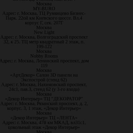
Москва
MY-BURO
Адрес: г. Москва, ТЦ Румянцево Бизнес-
Парк. 22ой км Киевского шоссе. Вл.4
корпус Г, сек. 207Г
Москва
New Light
Адрес: г. Москва, Волгоградский проспект
32, к 25. ТЦ метр квадратный 2 этаж, п.
199-122
Москва
Nobby Rooms
Адрес: г. Москва, Ленинский проспект, дом
119
Москва
«АртДекор» Салон 3D панели на
Экспострой (стенд 62)
Адрес: г. Москва, Нахимовский проспект,
24с1, пав.3, стенд 62 (у 3-го входа)
Москва
«Декор Интерьер» ТЦ "ДЕКОРАТОР"
Адрес: г. Москва, Рязанский проспект, д. 2,
корпус. 3, 1 этаж, «Декор Интерьер»
Москва
«Декор Интерьер» ТЦ «ЛЕНТА»
Адрес: г. Москва, 47й км МКАД, вл31с1,
цокольный этаж «Декор Интерьер»
Москва