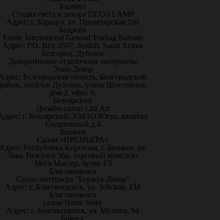
Барнаул
Студия света и декора DECO LAMP
Адрес: г. Барнаул, ул. Пролетарская 160
Бахрейн
Exotic International General Trading Bahrain
Адрес: P.O. Box 3507, Jeddah, Saudi Arabia
Белгород, Дубовое
Декоративные отделочные материалы
Элит-Декор
Адрес: Белгородская область, Белгородский
район, посёлок Дубовое, улица Шоссейная,
дом 2, офис 6.
Белоярский
Дизайн-салон Lidi Art
Адрес: г. Белоярский, ХМАО-Югра, квартал
Спортивный,д.4
Бишкек
Салон «ПРЕМЬЕРА»
Адрес: Республика Киргизия, г. Бишкек, ул.
Льва Толстого 36к, торговый комплекс
Мега Мастер, бутик Г3
Благовещенск
Салон интерьера "Буржуа-Декор"
Адрес: г. Благовещенск, ул. Зейская, 134
Благовещенск
салон Home Story
Адрес: г. Благовещенск, ул. Мухина, 94
Брянск