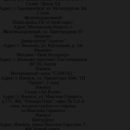
Салон "Декор ТД
Адрес: г. Екатеринбург ул. Металлургов, 84,
1 этаж
Железнодорожный
DomLepnina ТК «Строй парк»
Адрес: Московская область, г.
Железнодорожный, ул. Пригородная, 92
Иваново
Декор-центр "Арагон"
Адрес: г. Иваново, ул. Крутицкая, д. 14а
Иваново
Магазин «Твой Интерьер»
Адрес: г. Иваново, проспект Текстильщиков
80 ТЦ Аксон
Ижевск
Интерьерный салон "CAPITEL"
Адрес: г. Ижевск, ул. Удмуртская 304е, ТЦ
"Орион", 2 этаж
Ижевск
Салон «Art Room»
Адрес: г. Ижевск, ул. Максима Горького,
д.157, ЖК "Ривьера Парк", офис № 5 (1-й
этаж, входная группа со стороны
ул.Максима Горького)
Ижевск
ЦентрДеко
Адрес: Ижевск, улица Василия Тарасова, 7,
ЖК Новый город.