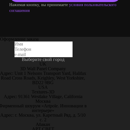
Нажимая кнопку, вы принимаете
условия пользовательского
соглашения
Оформление заказа
Выберите свой город
UK
3D Wall Panel Company
Адрес: Unit 1 Nelsons Transport Yard, Halifax
Road Cross Roads, Keighley, West Yorkshire,
BD22 9BG
USA
Textures-3D
Адрес: 91361 Westlake Village, California
Москва
Фирменный шоурум «Artpole. Инновации в
интерьере»
Адрес: г. Москва, ул. Каретный Ряд, д. 5/10
с. 2
Абакан
АРТ СВЕТ