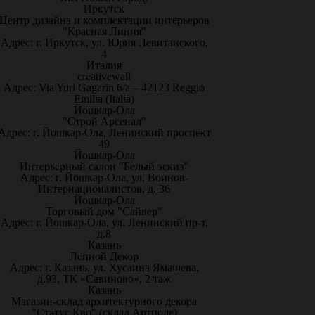
Иркутск
Центр дизайна и комплектации интерьеров
"Красная Линия"
Адрес: г. Иркутск, ул. Юрия Левитанского,
4
Италия
creativewall
Адрес: Via Yuri Gagarin 6/a – 42123 Reggio
Emilia (Italia)
Йошкар-Ола
"Строй Арсенал"
Адрес: г. Йошкар-Ола, Ленинский проспект
49
Йошкар-Ола
Интерьерный салон "Белый эскиз"
Адрес: г. Йошкар-Ола, ул. Воинов-
Интернационалистов, д. 36
Йошкар-Ола
Торговый дом "Сайвер"
Адрес: г. Йошкар-Ола, ул. Ленинский пр-т,
д.8
Казань
Лепной Декор
Адрес: г. Казань, ул. Хусаина Ямашева,
д.93, ТК «Савиново», 2 таж
Казань
Магазин-склад архитектурного декора
"Статус Кво" (склад Артполе)