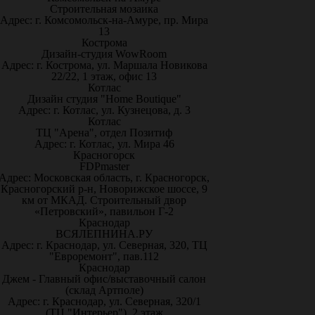
Строительная мозаика
Адрес: г. Комсомольск-на-Амуре, пр. Мира
13
Кострома
Дизайн-студия WowRoom
Адрес: г. Кострома, ул. Маршала Новикова
22/22, 1 этаж, офис 13
Котлас
Дизайн студия "Home Boutique"
Адрес: г. Котлас, ул. Кузнецова, д. 3
Котлас
ТЦ "Арена", отдел Позитиф
Адрес: г. Котлас, ул. Мира 46
Красногорск
FDPmaster
Адрес: Московская область, г. Красногорск,
Красногорский р-н, Новорижское шоссе, 9
км от МКАД. Строительный двор
«Петровский», павильон Г-2
Краснодар
ВСЯЛЕПНИНА.РУ
Адрес: г. Краснодар, ул. Северная, 320, ТЦ
"Евроремонт", пав.112
Краснодар
Джем - Главный офис/выставочный салон
(склад Артполе)
Адрес: г. Краснодар, ул. Северная, 320/1
(ТЦ "Интерьер"), 2 этаж