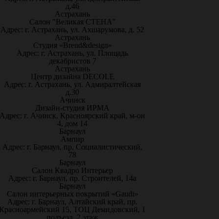
д.46
Астрахань
Салон "Великая СТЕНА"
Адрес: г. Астрахань, ул. Ахшарумова, д. 52
Астрахань
Студия «Brend&design»
Адрес: г. Астрахань, ул. Площадь
декабристов 7
Астрахань
Центр дизайна DECOLE
Адрес: г. Астрахань, ул. Адмиралтейская
д.30
Ачинск
Дизайн-студия ИРМА
Адрес: г. Ачинск, Красноярский край, м-он
4, дом 14
Барнаул
Ампир
Адрес: г. Барнаул, пр. Социалистический,
78
Барнаул
Салон Квадро Интерьер
Адрес: г. Барнаул, пр. Строителей, 14а
Барнаул
Салон интерьерных покрытий «Gaudi»
Адрес: г. Барнаул, Алтайский край, пр.
Красноармейский 15, ТОЦ Демидовский, 1
подъезд, 2 этаж