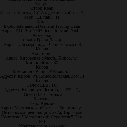
Калуга
Строй Край
Адрес: г. Калуга, 1-й Академический пр., 5,
корп. 1Д, пав Г-11
Катар
Exotic International General Trading Qatar
Адрес: P.O. Box 3507, Jeddah, Saudi Arabia
Кемерово
студия Гранд Декор
Адрес: г. Кемерово, ул. Черняховского 3
Киров
Акватория
Адрес: Кировская область, Киров, ул.
Милицейская 80
Киров
Компания «Ванная&Комната»
Адрес: г. Киров, ул. Комсомольская, дом 14
Киров
Салон ELETTO
Адрес: г. Киров, ул. Ленина, д. 205, ТЦ
«Green Haus», этаж 2
Коломна
Евро-Краски
Адрес: Московская область, г. Коломна, ул.
Октябрьской революции, 387а, Торговый
Комплекс "Коломенский Строитель" Пав.
№1
Комсомольск-на-Амуре