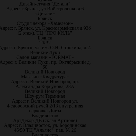
Дизайн-студия "Детали"
Адрес: г.Брянск, ул Войстроченко д.6
«Детали»
Брянск
Студия декора «Хамелеон»
Адрес: г. Брянск, ул. Красноармейская д.93б
(2 этаж), ТЦ "ПРОФИЛЬ"
Брянск
ТК32
Адрес: г. Брянск, ул. им. О.Н. Строкина, д.2.
Великие Луки
Салон-магазин «FORMAT»
Адрес: г. Великие Луки, пр. Октябрьский д.
60
Великий Новгород
Магазин «Квадратура»
Адрес: г. Великий Новгород, пр.
Александра Корсунова, 28А
Великий Новгород
Шоу-рум Терминал
Адрес: г. Великий Новгород ул.
Федоровский ручей 2/13 внутренняя
парковка Диеза
Владивосток
АртДекор-ДВ (склад Артполе)
Адрес: г. Владивосток, ул. Бородинская
46/50 ТЦ "Альянс", пав. № 26
Владивосток