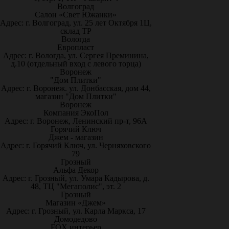
Волгоград
Салон «Свет Южанки»
Адрес: г. Волгоград, ул. 25 лет Октября 1Ц,
склад ТР
Вологда
Европласт
Адрес: г. Вологда, ул. Сергея Преминина,
д.10 (отдельный вход с левого торца)
Воронеж
"Дом Плитки"
Адрес: г. Воронеж. ул. Донбасская, дом 44,
магазин "Дом Плитки"
Воронеж
Компания ЭкоПол
Адрес: г. Воронеж, Ленинский пр-т, 96А
Горячий Ключ
Джем - магазин
Адрес: г. Горячий Ключ, ул. Черняховского
79
Грозный
Альфа Декор
Адрес: г. Грозный, ул. Умара Кадырова, д.
48, ТЦ "Мегаполис", эт. 2
Грозный
Магазин «Джем»
Адрес: г. Грозный, ул. Карла Маркса, 17
Домодедово
FOX интерьер