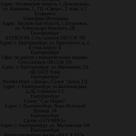
Адрес: Московская область, г. Домодедово,
ул. Корнеева, 1, ТЦ «Сфера», 2 этаж, п.1
Егорьевск
Атмосфера Интерьера
Адрес: Московская область, г. Егорьевск,
ул. Александра Невского, 2В
Екатеринбург
ASTROOM. Сеть салонов DECOR TD
Адрес: г. Екатеринбург, ул. Цвиллинга, д .1,
4 этаж корпус Б
Екатеринбург
Офис по работе с юридическими лицами.
Сеть салонов DECOR TD
Адрес: г. Екатеринбург, ул. Малышева, 53,
оф.514 |5 этаж|
Екатеринбург
Ритейл-Порт «Докер», Салон "Декор ТД
Адрес: г. Екатеринбург, ул.Бахчиванджи,
д.2Б, /строение С1
Екатеринбург
Салон "Сан Марко"
Адрес: г. Екатеринбург, Верх-Исетский
бульвар, 18
Екатеринбург
Салон «LOYMINA»
Адрес: г. Екатеринбург, ул. Московская 194
Екатеринбург
Центр улучшения жилья «ВАУ ХАУЗ»,