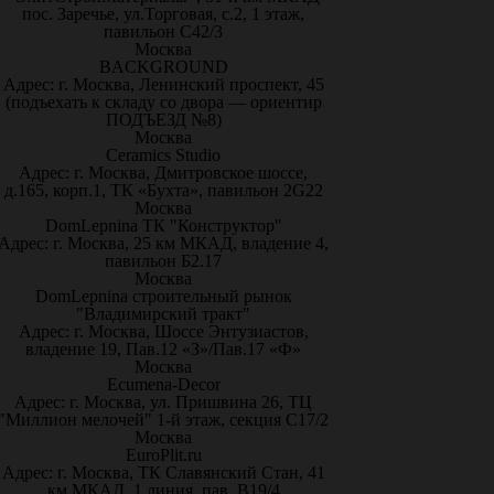
пос. Заречье, ул.Торговая, с.2, 1 этаж,
павильон С42/3
Москва
BACKGROUND
Адрес: г. Москва, Ленинский проспект, 45
(подъехать к складу со двора — ориентир
ПОДЪЕЗД №8)
Москва
Ceramics Studio
Адрес: г. Москва, Дмитровское шоссе,
д.165, корп.1, ТК «Бухта», павильон 2G22
Москва
DomLepnina ТК "Конструктор"
Адрес: г. Москва, 25 км МКАД, владение 4,
павильон Б2.17
Москва
DomLepnina строительный рынок
"Владимирский тракт"
Адрес: г. Москва, Шоссе Энтузиастов,
владение 19, Пав.12 «З»/Пав.17 «Ф»
Москва
Ecumena-Decor
Адрес: г. Москва, ул. Пришвина 26, ТЦ
"Миллион мелочей" 1-й этаж, секция С17/2
Москва
EuroPlit.ru
Адрес: г. Москва, ТК Славянский Стан, 41
км МКАД, 1 линия, пав. В19/4