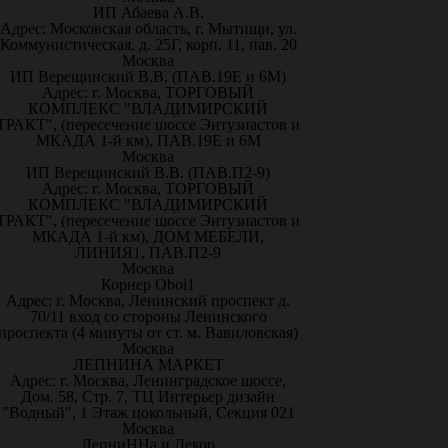
ИП Абаева А.В.
Адрес: Московская область, г. Мытищи, ул.
Коммунистическая, д. 25Г, корп. 11, пав. 20
Москва
ИП Верещинский В.В. (ПАВ.19Е и 6М)
Адрес: г. Москва, ТОРГОВЫЙ
КОМПЛЕКС "ВЛАДИМИРСКИЙ
ТРАКТ", (пересечение шоссе Энтузиастов и
МКАДА 1-й км), ПАВ.19Е и 6М
Москва
ИП Верещинский В.В. (ПАВ.П2-9)
Адрес: г. Москва, ТОРГОВЫЙ
КОМПЛЕКС "ВЛАДИМИРСКИЙ
ТРАКТ", (пересечение шоссе Энтузиастов и
МКАДА 1-й км), ДОМ МЕБЕЛИ,
ЛИНИЯ1, ПАВ.П2-9
Москва
Корнер Oboi1
Адрес: г. Москва, Ленинский проспект д.
70/11 вход со стороны Ленинского
проспекта (4 минуты от ст. м. Вавиловская)
Москва
ЛЕПНИНА МАРКЕТ
Адрес: г. Москва, Ленинградское шоссе,
Дом. 58, Стр. 7, ТЦ Интерьер дизайн
"Водный", 1 Этаж цокольный, Секция 021
Москва
ЛепниННа и Декор