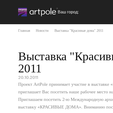
Ваш город:
Главная
Новости
Выставка "Красивые дома" 2011
Выставка "Красив
2011
20.10.2011
Проект ArtPole принимает участие в выставке 
приглашает Вас посетить наше рабочее место н
Приглашаем посетить 2-ю Международную архи
выставку «КРАСИВЫЕ ДОМА». Вниманию посе