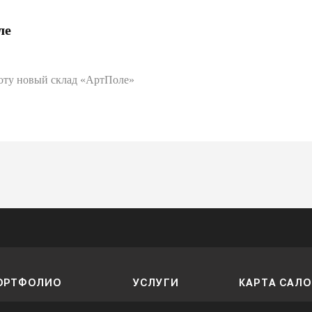
ле
оту новый склад «АртПоле»
ОРТФОЛИО
УСЛУГИ
КАРТА САЛ