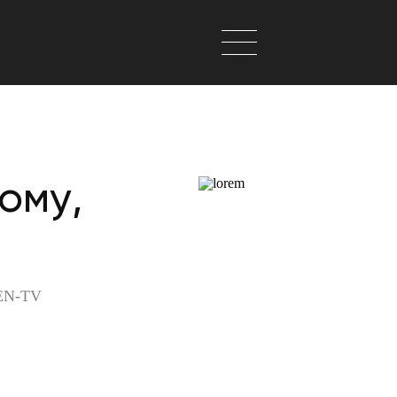
ому,
REN-TV