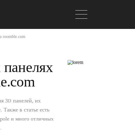
а roomble.com
 панелях
le.com
ия 3
панелей, их
D
 Также в статье есть
pole и много отличных
.