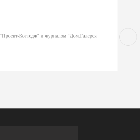
16 
 "Проект-Коттедж" и журналом "Дом.Галерея
В су
15.0