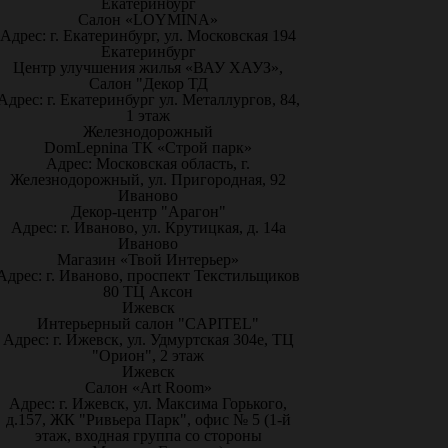
Екатеринбург
Салон «LOYMINA»
Адрес: г. Екатеринбург, ул. Московская 194
Екатеринбург
Центр улучшения жилья «ВАУ ХАУЗ»,
Салон "Декор ТД
Адрес: г. Екатеринбург ул. Металлургов, 84,
1 этаж
Железнодорожный
DomLepnina ТК «Строй парк»
Адрес: Московская область, г.
Железнодорожный, ул. Пригородная, 92
Иваново
Декор-центр "Арагон"
Адрес: г. Иваново, ул. Крутицкая, д. 14а
Иваново
Магазин «Твой Интерьер»
Адрес: г. Иваново, проспект Текстильщиков
80 ТЦ Аксон
Ижевск
Интерьерный салон "CAPITEL"
Адрес: г. Ижевск, ул. Удмуртская 304е, ТЦ
"Орион", 2 этаж
Ижевск
Салон «Art Room»
Адрес: г. Ижевск, ул. Максима Горького,
д.157, ЖК "Ривьера Парк", офис № 5 (1-й
этаж, входная группа со стороны