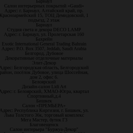
Барнаул
Салон интерьерных покрытий «Gaudi»
Адрес: г. Барнаул, Алтайский край, пр.
Красноармейский 15, ТОЦ Демидовский, 1
подъезд, 2 этаж
Барнаул
Студия света и декора DECO LAMP
Адрес: г. Барнаул, ул. Пролетарская 160
Бахрейн
Exotic International General Trading Bahrain
Адрес: P.O. Box 3507, Jeddah, Saudi Arabia
Белгород, Дубовое
Декоративные отделочные материалы
Элит-Декор
Адрес: Белгородская область, Белгородский
район, посёлок Дубовое, улица Шоссейная,
дом 2, офис 6.
Белоярский
Дизайн-салон Lidi Art
Адрес: г. Белоярский, ХМАО-Югра, квартал
Спортивный,д.4
Бишкек
Салон «ПРЕМЬЕРА»
Адрес: Республика Киргизия, г. Бишкек, ул.
Льва Толстого 36к, торговый комплекс
Мега Мастер, бутик Г3
Благовещенск
Салон интерьера "Буржуа-Декор"