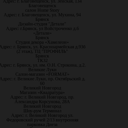
Адрес: г. Благовещенск, ул. Зейская, 134
Благовещенск
салон Home Story
Адрес: г. Благовещенск, ул. Мухина, 94
Брянск
Дизайн-студия "Детали"
Адрес: г.Брянск, ул Войстроченко д.6
«Детали»
Брянск
Студия декора «Хамелеон»
Адрес: г. Брянск, ул. Красноармейская д.93б
(2 этаж), ТЦ "ПРОФИЛЬ"
Брянск
ТК32
Адрес: г. Брянск, ул. им. О.Н. Строкина, д.2.
Великие Луки
Салон-магазин «FORMAT»
Адрес: г. Великие Луки, пр. Октябрьский д.
60
Великий Новгород
Магазин «Квадратура»
Адрес: г. Великий Новгород, пр.
Александра Корсунова, 28А
Великий Новгород
Шоу-рум Терминал
Адрес: г. Великий Новгород ул.
Федоровский ручей 2/13 внутренняя
парковка Диеза