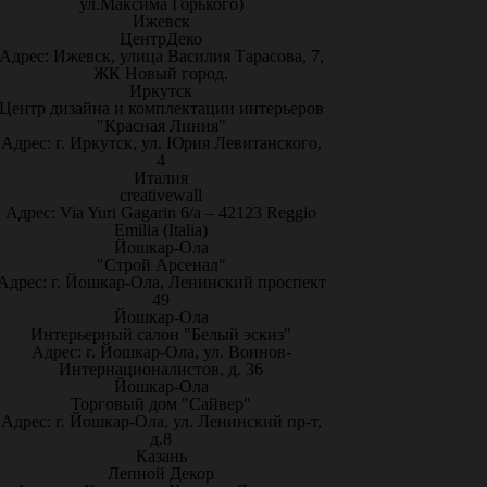
ул.Максима Горького)
Ижевск
ЦентрДеко
Адрес: Ижевск, улица Василия Тарасова, 7,
ЖК Новый город.
Иркутск
Центр дизайна и комплектации интерьеров
"Красная Линия"
Адрес: г. Иркутск, ул. Юрия Левитанского,
4
Италия
creativewall
Адрес: Via Yuri Gagarin 6/a – 42123 Reggio
Emilia (Italia)
Йошкар-Ола
"Строй Арсенал"
Адрес: г. Йошкар-Ола, Ленинский проспект
49
Йошкар-Ола
Интерьерный салон "Белый эскиз"
Адрес: г. Йошкар-Ола, ул. Воинов-
Интернационалистов, д. 36
Йошкар-Ола
Торговый дом "Сайвер"
Адрес: г. Йошкар-Ола, ул. Ленинский пр-т,
д.8
Казань
Лепной Декор