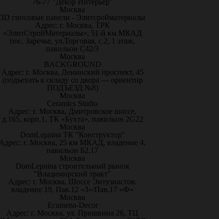
76-77 "Декор Интерьер"
Москва
3D гипсовые панели - Элитсройматериалы
Адрес: г. Москва, ТРК
«ЭлитСтройМатериалы», 51-й км МКАД
пос. Заречье, ул.Торговая, с.2, 1 этаж,
павильон С42/3
Москва
BACKGROUND
Адрес: г. Москва, Ленинский проспект, 45
(подъехать к складу со двора — ориентир
ПОДЪЕЗД №8)
Москва
Ceramics Studio
Адрес: г. Москва, Дмитровское шоссе,
д.165, корп.1, ТК «Бухта», павильон 2G22
Москва
DomLepnina ТК "Конструктор"
Адрес: г. Москва, 25 км МКАД, владение 4,
павильон Б2.17
Москва
DomLepnina строительный рынок
"Владимирский тракт"
Адрес: г. Москва, Шоссе Энтузиастов,
владение 19, Пав.12 «З»/Пав.17 «Ф»
Москва
Ecumena-Decor
Адрес: г. Москва, ул. Пришвина 26, ТЦ