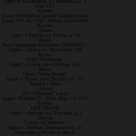
Адрес: г. Красноярск, ул. Маерчака, д. 1,
пом. 19/2
Кувейт
Exotic International General Trading Kuwait
Адрес: P.O. Box 3507, Jeddah, Saudi Arabia
Курган
Декор
Адрес: г. Курган, ул. Гоголя, д.128
Курск
Индустриальная Компания "ПРОМТЕХ"
Адрес: г. Курск, ул. Литовская, 12В
Курск
ООО "Вернисаж"
Адрес: г. Курск, пр-т Победы, д.10
Курск
Салон "Doka Design"
Адрес: г. Курск, пр-т Дружбы 9А, ТЦ
Европа 1 этаж
Латвия
SIA "Dekoplast" Latvia
Адрес: Piedrujas 11 - 203A, Riga, LV-1073
Липецк
LIFE DÉCOR
Адрес: г. Липецк, пл. Торговая, д. 2
Липецк
Салон «M`Interiors»
Адрес: г. Липецк, Липецкая обл., ул.
Неделина д.10 пом. 8 офис 1