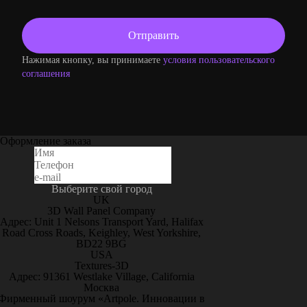
Нажимая кнопку, вы принимаете
условия пользовательского
соглашения
Оформление заказа
Выберите свой город
UK
3D Wall Panel Company
Адрес: Unit 1 Nelsons Transport Yard, Halifax
Road Cross Roads, Keighley, West Yorkshire,
BD22 9BG
USA
Textures-3D
Адрес: 91361 Westlake Village, California
Москва
Фирменный шоурум «Artpole. Инновации в