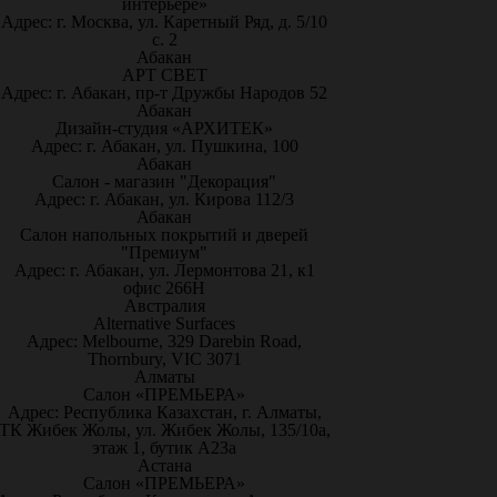
интерьере»
Адрес: г. Москва, ул. Каретный Ряд, д. 5/10
с. 2
Абакан
АРТ СВЕТ
Адрес: г. Абакан, пр-т Дружбы Народов 52
Абакан
Дизайн-студия «АРХИТЕК»
Адрес: г. Абакан, ул. Пушкина, 100
Абакан
Салон - магазин "Декорация"
Адрес: г. Абакан, ул. Кирова 112/3
Абакан
Салон напольных покрытий и дверей
"Премиум"
Адрес: г. Абакан, ул. Лермонтова 21, к1
офис 266Н
Австралия
Alternative Surfaces
Адрес: Melbourne, 329 Darebin Road,
Thornbury, VIC 3071
Алматы
Салон «ПРЕМЬЕРА»
Адрес: Республика Казахстан, г. Алматы,
ТК Жибек Жолы, ул. Жибек Жолы, 135/10а,
этаж 1, бутик А23а
Астана
Салон «ПРЕМЬЕРА»