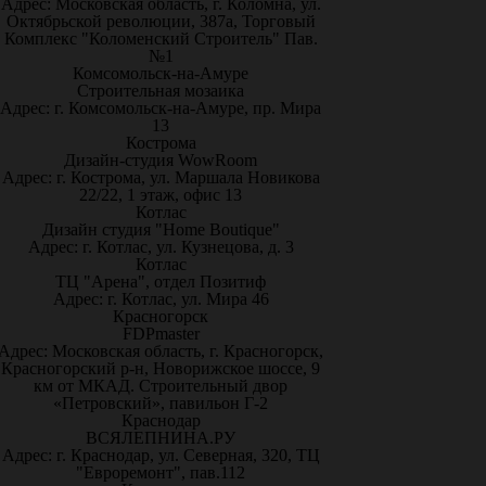
Адрес: Московская область, г. Коломна, ул.
Октябрьской революции, 387а, Торговый
Комплекс "Коломенский Строитель" Пав.
№1
Комсомольск-на-Амуре
Строительная мозаика
Адрес: г. Комсомольск-на-Амуре, пр. Мира
13
Кострома
Дизайн-студия WowRoom
Адрес: г. Кострома, ул. Маршала Новикова
22/22, 1 этаж, офис 13
Котлас
Дизайн студия "Home Boutique"
Адрес: г. Котлас, ул. Кузнецова, д. 3
Котлас
ТЦ "Арена", отдел Позитиф
Адрес: г. Котлас, ул. Мира 46
Красногорск
FDPmaster
Адрес: Московская область, г. Красногорск,
Красногорский р-н, Новорижское шоссе, 9
км от МКАД. Строительный двор
«Петровский», павильон Г-2
Краснодар
ВСЯЛЕПНИНА.РУ
Адрес: г. Краснодар, ул. Северная, 320, ТЦ
"Евроремонт", пав.112