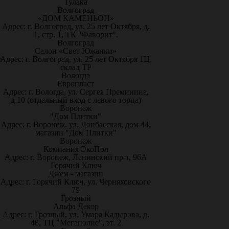
Тулака
Волгоград
«ДОМ КАМЕНЬОН»
Адрес: г. Волгоград, ул. 25 лет Октября, д.
1, стр. 1, ТК "Фаворит".
Волгоград
Салон «Свет Южанки»
Адрес: г. Волгоград, ул. 25 лет Октября 1Ц,
склад ТР
Вологда
Европласт
Адрес: г. Вологда, ул. Сергея Преминина,
д.10 (отдельный вход с левого торца)
Воронеж
"Дом Плитки"
Адрес: г. Воронеж. ул. Донбасская, дом 44,
магазин "Дом Плитки"
Воронеж
Компания ЭкоПол
Адрес: г. Воронеж, Ленинский пр-т, 96А
Горячий Ключ
Джем - магазин
Адрес: г. Горячий Ключ, ул. Черняховского
79
Грозный
Альфа Декор
Адрес: г. Грозный, ул. Умара Кадырова, д.
48, ТЦ "Мегаполис", эт. 2