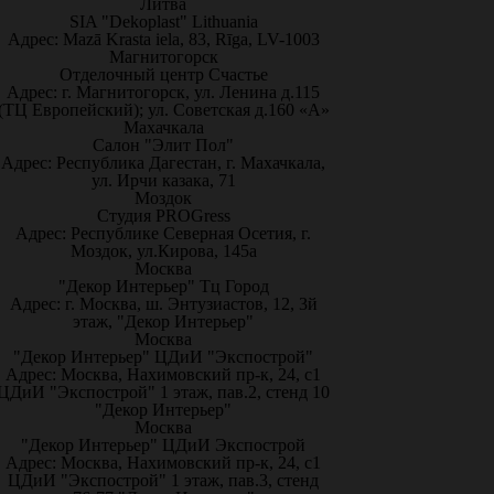
Литва
SIA "Dekoplast" Lithuania
Адрес: Mazā Krasta iela, 83, Rīga, LV-1003
Магнитогорск
Отделочный центр Счастье
Адрес: г. Магнитогорск, ул. Ленина д.115
(ТЦ Европейский); ул. Советская д.160 «А»
Махачкала
Салон "Элит Пол"
Адрес: Республика Дагестан, г. Махачкала,
ул. Ирчи казака, 71
Моздок
Студия PROGress
Адрес: Республике Северная Осетия, г.
Моздок, ул.Кирова, 145а
Москва
"Декор Интерьер" Тц Город
Адрес: г. Москва, ш. Энтузиастов, 12, 3й
этаж, "Декор Интерьер"
Москва
"Декор Интерьер" ЦДиИ "Экспострой"
Адрес: Москва, Нахимовский пр-к, 24, с1
ЦДиИ "Экспострой" 1 этаж, пав.2, стенд 10
"Декор Интерьер"
Москва
"Декор Интерьер" ЦДиИ Экспострой
Адрес: Москва, Нахимовский пр-к, 24, с1
ЦДиИ "Экспострой" 1 этаж, пав.3, стенд