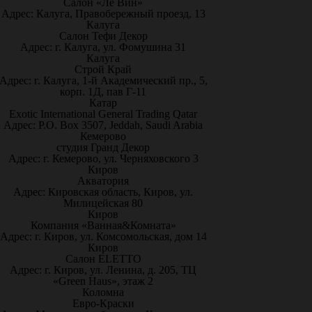
Салон «Ле Вин»
Адрес: Калуга, Правобережный проезд, 13
Калуга
Салон Тефи Декор
Адрес: г. Калуга, ул. Фомушина 31
Калуга
Строй Край
Адрес: г. Калуга, 1-й Академический пр., 5,
корп. 1Д, пав Г-11
Катар
Exotic International General Trading Qatar
Адрес: P.O. Box 3507, Jeddah, Saudi Arabia
Кемерово
студия Гранд Декор
Адрес: г. Кемерово, ул. Черняховского 3
Киров
Акватория
Адрес: Кировская область, Киров, ул.
Милицейская 80
Киров
Компания «Ванная&Комната»
Адрес: г. Киров, ул. Комсомольская, дом 14
Киров
Салон ELETTO
Адрес: г. Киров, ул. Ленина, д. 205, ТЦ
«Green Haus», этаж 2
Коломна
Евро-Краски