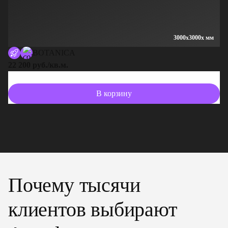
3000x3000x мм
BOTANICA
22 200 руб./кв.м.
13
В корзину
Почему тысячи
клиентов выбирают