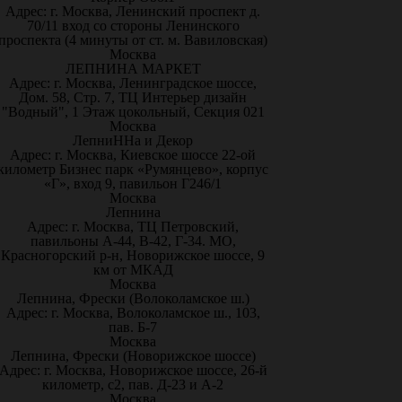
Адрес: г. Москва, Ленинский проспект д.
70/11 вход со стороны Ленинского
проспекта (4 минуты от ст. м. Вавиловская)
Москва
ЛЕПНИНА МАРКЕТ
Адрес: г. Москва, Ленинградское шоссе,
Дом. 58, Стр. 7, ТЦ Интерьер дизайн
"Водный", 1 Этаж цокольный, Секция 021
Москва
ЛепниННа и Декор
Адрес: г. Москва, Киевское шоссе 22-ой
километр Бизнес парк «Румянцево», корпус
«Г», вход 9, павильон Г246/1
Москва
Лепнина
Адрес: г. Москва, ТЦ Петровский,
павильоны А-44, В-42, Г-34. МО,
Красногорский р-н, Новорижское шоссе, 9
км от МКАД
Москва
Лепнина, Фрески (Волоколамское ш.)
Адрес: г. Москва, Волоколамское ш., 103,
пав. Б-7
Москва
Лепнина, Фрески (Новорижское шоссе)
Адрес: г. Москва, Новорижское шоссе, 26-й
километр, с2, пав. Д-23 и А-2
Москва