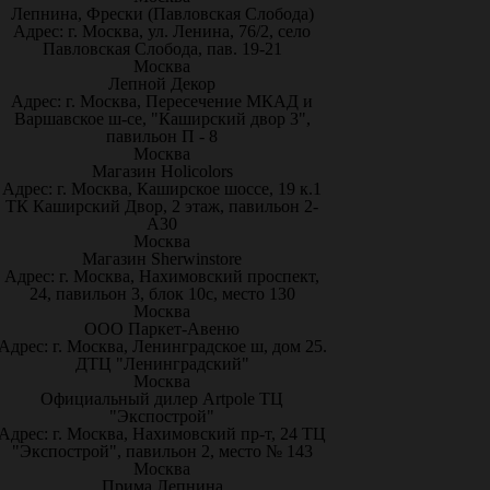
Лепнина, Фрески (Павловская Слобода)
Адрес: г. Москва, ул. Ленина, 76/2, село
Павловская Слобода, пав. 19-21
Москва
Лепной Декор
Адрес: г. Москва, Пересечение МКАД и
Варшавское ш-се, "Каширский двор 3",
павильон П - 8
Москва
Магазин Holicolors
Адрес: г. Москва, Каширское шоссе, 19 к.1
ТК Каширский Двор, 2 этаж, павильон 2-
А30
Москва
Магазин Sherwinstore
Адрес: г. Москва, Нахимовский проспект,
24, павильон 3, блок 10с, место 130
Москва
ООО Паркет-Авeню
Адрес: г. Москва, Ленинградское ш, дом 25.
ДТЦ "Ленинградский"
Москва
Официальный дилер Artpole ТЦ
"Экспострой"
Адрес: г. Москва, Нахимовский пр-т, 24 ТЦ
"Экспострой", павильон 2, место № 143
Москва
Прима Лепнина