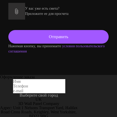
У вас уже есть смета?
Приложите ее для просчета
Нажимая кнопку, вы принимаете
условия пользовательского
соглашения
Оформление заказа
Выберите свой город
UK
3D Wall Panel Company
Адрес: Unit 1 Nelsons Transport Yard, Halifax
Road Cross Roads, Keighley, West Yorkshire,
BD22 9BG