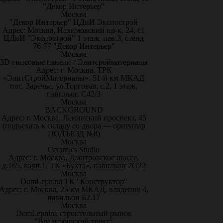
"Декор Интерьер"
Москва
"Декор Интерьер" ЦДиИ Экспострой
Адрес: Москва, Нахимовский пр-к, 24, с1
ЦДиИ "Экспострой" 1 этаж, пав.3, стенд
76-77 "Декор Интерьер"
Москва
3D гипсовые панели - Элитсройматериалы
Адрес: г. Москва, ТРК
«ЭлитСтройМатериалы», 51-й км МКАД
пос. Заречье, ул.Торговая, с.2, 1 этаж,
павильон С42/3
Москва
BACKGROUND
Адрес: г. Москва, Ленинский проспект, 45
(подъехать к складу со двора — ориентир
ПОДЪЕЗД №8)
Москва
Ceramics Studio
Адрес: г. Москва, Дмитровское шоссе,
д.165, корп.1, ТК «Бухта», павильон 2G22
Москва
DomLepnina ТК "Конструктор"
Адрес: г. Москва, 25 км МКАД, владение 4,
павильон Б2.17
Москва
DomLepnina строительный рынок
"Владимирский тракт"