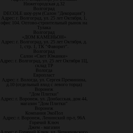
Нижегородская д.32
Волгоград
DECOLE шоу-рум (Салон "Декорация")
Адрес: г. Волгоград, ул. 25 лет Октября, 1,
офис 104. Оптово-строительный рынок на
Тулака
Волгоград
«ДОМ КАМЕНЬОН»
Адрес: г. Волгоград, ул. 25 лет Октября, д.
1, стр. 1, ТК "Фаворит".
Волгоград
Салон «Свет Южанки»
Адрес: г. Волгоград, ул. 25 лет Октября 1Ц,
склад ТР
Вологда
Европласт
Адрес: г. Вологда, ул. Сергея Преминина,
д.10 (отдельный вход с левого торца)
Воронеж
"Дом Плитки"
Адрес: г. Воронеж. ул. Донбасская, дом 44,
магазин "Дом Плитки"
Воронеж
Компания ЭкоПол
Адрес: г. Воронеж, Ленинский пр-т, 96А
Горячий Ключ
Джем - магазин
Адрес: г. Горячий Ключ, ул. Черняховского