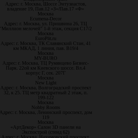
Адрес: г. Москва, Шоссе Энтузиастов,
владение 19, Пав.12 «З»/Пав.17 «Ф»
Москва
Ecumena-Decor
Адрес: г. Москва, ул. Пришвина 26, ТЦ
"Миллион мелочей" 1-й этаж, секция С17/2
Москва
EuroPlit.ru
Адрес: г. Москва, ТК Славянский Стан, 41
км МКАД, 1 линия, пав. В19/4
Москва
MY-BURO
Адрес: г. Москва, ТЦ Румянцево Бизнес-
Парк. 22ой км Киевского шоссе. Вл.4
корпус Г, сек. 207Г
Москва
New Light
Адрес: г. Москва, Волгоградский проспект
32, к 25. ТЦ метр квадратный 2 этаж, п.
199-122
Москва
Nobby Rooms
Адрес: г. Москва, Ленинский проспект, дом
119
Москва
«АртДекор» Салон 3D панели на
Экспострой (стенд 62)
Адрес: г. Москва, Нахимовский проспект,