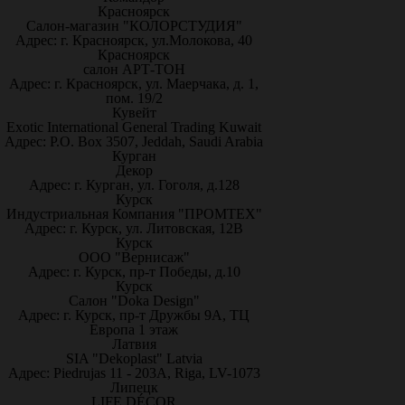
Красноярск
Салон-магазин "КОЛОРСТУДИЯ"
Адрес: г. Красноярск, ул.Молокова, 40
Красноярск
салон АРТ-ТОН
Адрес: г. Красноярск, ул. Маерчака, д. 1,
пом. 19/2
Кувейт
Exotic International General Trading Kuwait
Адрес: P.O. Box 3507, Jeddah, Saudi Arabia
Курган
Декор
Адрес: г. Курган, ул. Гоголя, д.128
Курск
Индустриальная Компания "ПРОМТЕХ"
Адрес: г. Курск, ул. Литовская, 12В
Курск
ООО "Вернисаж"
Адрес: г. Курск, пр-т Победы, д.10
Курск
Салон "Doka Design"
Адрес: г. Курск, пр-т Дружбы 9А, ТЦ
Европа 1 этаж
Латвия
SIA "Dekoplast" Latvia
Адрес: Piedrujas 11 - 203A, Riga, LV-1073
Липецк
LIFE DÉCOR