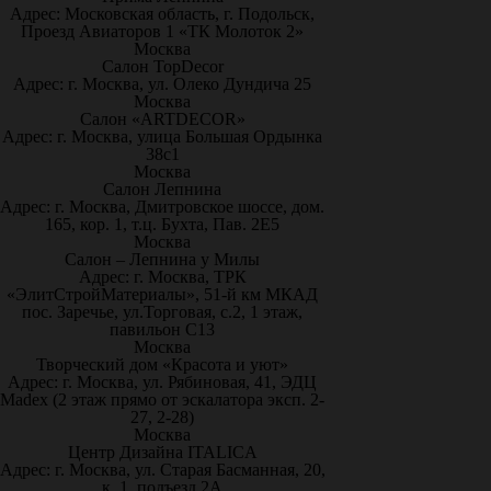
Адрес: Московская область, г. Подольск,
Проезд Авиаторов 1 «ТК Молоток 2»
Москва
Салон TopDecor
Адрес: г. Москва, ул. Олеко Дундича 25
Москва
Салон «ARTDECOR»
Адрес: г. Москва, улица Большая Ордынка
38с1
Москва
Салон Лепнина
Адрес: г. Москва, Дмитровское шоссе, дом.
165, кор. 1, т.ц. Бухта, Пав. 2Е5
Москва
Салон – Лепнина у Милы
Адрес: г. Москва, ТРК
«ЭлитСтройМатериалы», 51-й км МКАД
пос. Заречье, ул.Торговая, с.2, 1 этаж,
павильон С13
Москва
Творческий дом «Красота и уют»
Адрес: г. Москва, ул. Рябиновая, 41, ЭДЦ
Madex (2 этаж прямо от эскалатора эксп. 2-
27, 2-28)
Москва
Центр Дизайна ITALICA
Адрес: г. Москва, ул. Старая Басманная, 20,
к. 1, подъезд 2А