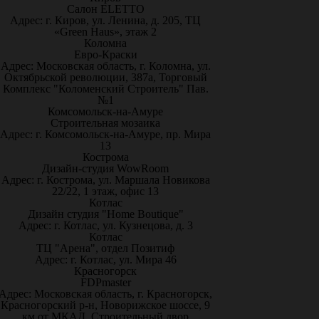
Салон ELETTO
Адрес: г. Киров, ул. Ленина, д. 205, ТЦ
«Green Haus», этаж 2
Коломна
Евро-Краски
Адрес: Московская область, г. Коломна, ул.
Октябрьской революции, 387а, Торговый
Комплекс "Коломенский Строитель" Пав.
№1
Комсомольск-на-Амуре
Строительная мозаика
Адрес: г. Комсомольск-на-Амуре, пр. Мира
13
Кострома
Дизайн-студия WowRoom
Адрес: г. Кострома, ул. Маршала Новикова
22/22, 1 этаж, офис 13
Котлас
Дизайн студия "Home Boutique"
Адрес: г. Котлас, ул. Кузнецова, д. 3
Котлас
ТЦ "Арена", отдел Позитиф
Адрес: г. Котлас, ул. Мира 46
Красногорск
FDPmaster
Адрес: Московская область, г. Красногорск,
Красногорский р-н, Новорижское шоссе, 9
км от МКАД. Строительный двор