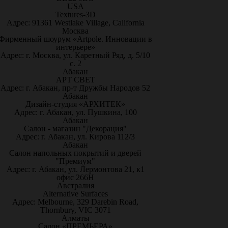
USA
Textures-3D
Адрес: 91361 Westlake Village, California
Москва
Фирменный шоурум «Artpole. Инновации в
интерьере»
Адрес: г. Москва, ул. Каретный Ряд, д. 5/10
с. 2
Абакан
АРТ СВЕТ
Адрес: г. Абакан, пр-т Дружбы Народов 52
Абакан
Дизайн-студия «АРХИТЕК»
Адрес: г. Абакан, ул. Пушкина, 100
Абакан
Салон - магазин "Декорация"
Адрес: г. Абакан, ул. Кирова 112/3
Абакан
Салон напольных покрытий и дверей
"Премиум"
Адрес: г. Абакан, ул. Лермонтова 21, к1
офис 266Н
Австралия
Alternative Surfaces
Адрес: Melbourne, 329 Darebin Road,
Thornbury, VIC 3071
Алматы
Салон «ПРЕМЬЕРА»