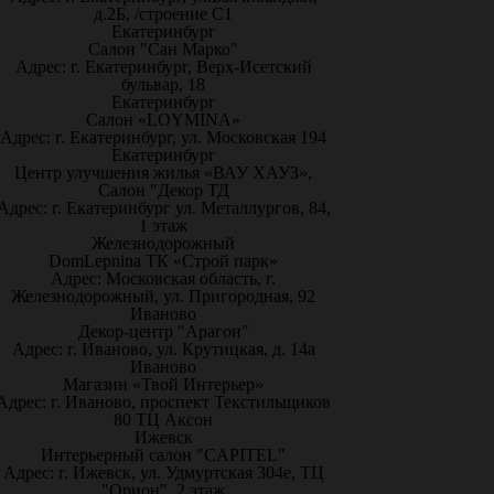
д.2Б, /строение С1
Екатеринбург
Салон "Сан Марко"
Адрес: г. Екатеринбург, Верх-Исетский
бульвар, 18
Екатеринбург
Салон «LOYMINA»
Адрес: г. Екатеринбург, ул. Московская 194
Екатеринбург
Центр улучшения жилья «ВАУ ХАУЗ»,
Салон "Декор ТД
Адрес: г. Екатеринбург ул. Металлургов, 84,
1 этаж
Железнодорожный
DomLepnina ТК «Строй парк»
Адрес: Московская область, г.
Железнодорожный, ул. Пригородная, 92
Иваново
Декор-центр "Арагон"
Адрес: г. Иваново, ул. Крутицкая, д. 14а
Иваново
Магазин «Твой Интерьер»
Адрес: г. Иваново, проспект Текстильщиков
80 ТЦ Аксон
Ижевск
Интерьерный салон "CAPITEL"
Адрес: г. Ижевск, ул. Удмуртская 304е, ТЦ
"Орион", 2 этаж