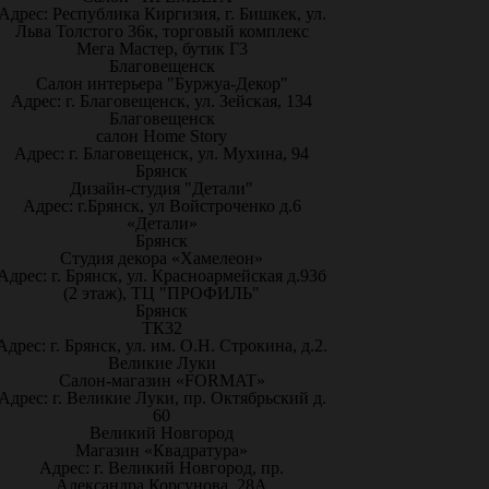
Адрес: Республика Киргизия, г. Бишкек, ул.
Льва Толстого 36к, торговый комплекс
Мега Мастер, бутик Г3
Благовещенск
Салон интерьера "Буржуа-Декор"
Адрес: г. Благовещенск, ул. Зейская, 134
Благовещенск
салон Home Story
Адрес: г. Благовещенск, ул. Мухина, 94
Брянск
Дизайн-студия "Детали"
Адрес: г.Брянск, ул Войстроченко д.6
«Детали»
Брянск
Студия декора «Хамелеон»
Адрес: г. Брянск, ул. Красноармейская д.93б
(2 этаж), ТЦ "ПРОФИЛЬ"
Брянск
ТК32
Адрес: г. Брянск, ул. им. О.Н. Строкина, д.2.
Великие Луки
Салон-магазин «FORMAT»
Адрес: г. Великие Луки, пр. Октябрьский д.
60
Великий Новгород
Магазин «Квадратура»
Адрес: г. Великий Новгород, пр.
Александра Корсунова, 28А