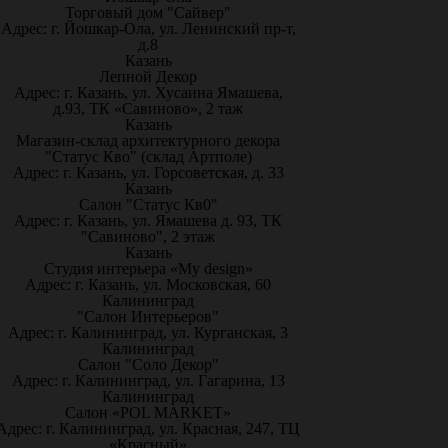
Торговый дом "Сайвер"
Адрес: г. Йошкар-Ола, ул. Ленинский пр-т,
д.8
Казань
Лепной Декор
Адрес: г. Казань, ул. Хусаина Ямашева,
д.93, ТК «Савиново», 2 таж
Казань
Магазин-склад архитектурного декора
"Статус Кво" (склад Артполе)
Адрес: г. Казань, ул. Горсоветская, д. 33
Казань
Салон "Статус Кв0"
Адрес: г. Казань, ул. Ямашева д. 93, ТК
"Савиново", 2 этаж
Казань
Студия интерьера «My design»
Адрес: г. Казань, ул. Московская, 60
Калининград
"Салон Интерьеров"
Адрес: г. Калининград, ул. Курганская, 3
Калининград
Салон "Соло Декор"
Адрес: г. Калининград, ул. Гагарина, 13
Калининград
Салон «POL MARKET»
Адрес: г. Калининград, ул. Красная, 247, ТЦ
«Красный»