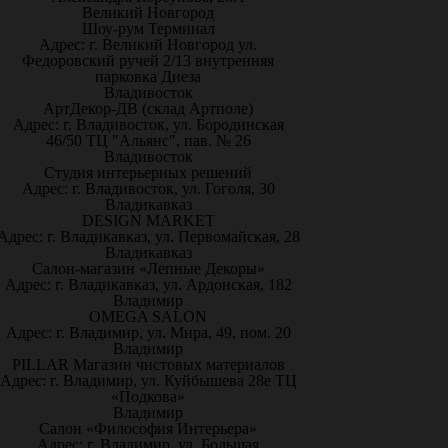
Великий Новгород
Шоу-рум Терминал
Адрес: г. Великий Новгород ул.
Федоровский ручей 2/13 внутренняя
парковка Диеза
Владивосток
АртДекор-ДВ (склад Артполе)
Адрес: г. Владивосток, ул. Бородинская
46/50 ТЦ "Альянс", пав. № 26
Владивосток
Студия интерьерных решений
Адрес: г. Владивосток, ул. Гоголя, 30
Владикавказ
DESIGN MARKET
Адрес: г. Владикавказ, ул. Первомайская, 28
Владикавказ
Салон-магазин «Лепные Декоры»
Адрес: г. Владикавказ, ул. Ардонская, 182
Владимир
OMEGA SALON
Адрес: г. Владимир, ул. Мира, 49, пом. 20
Владимир
PILLAR Магазин чистовых материалов
Адрес: г. Владимир, ул. Куйбышева 28е ТЦ
«Подкова»
Владимир
Салон «Философия Интерьера»
Адрес: г. Владимир, ул. Большая