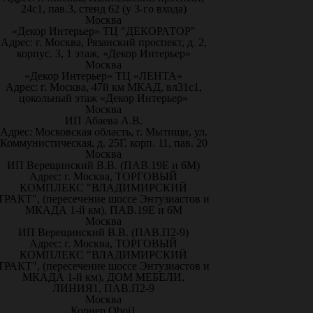
24с1, пав.3, стенд 62 (у 3-го входа)
Москва
«Декор Интерьер» ТЦ "ДЕКОРАТОР"
Адрес: г. Москва, Рязанский проспект, д. 2,
корпус. 3, 1 этаж, «Декор Интерьер»
Москва
«Декор Интерьер» ТЦ «ЛЕНТА»
Адрес: г. Москва, 47й км МКАД, вл31с1,
цокольный этаж «Декор Интерьер»
Москва
ИП Абаева А.В.
Адрес: Московская область, г. Мытищи, ул.
Коммунистическая, д. 25Г, корп. 11, пав. 20
Москва
ИП Верещинский В.В. (ПАВ.19Е и 6М)
Адрес: г. Москва, ТОРГОВЫЙ
КОМПЛЕКС "ВЛАДИМИРСКИЙ
ТРАКТ", (пересечение шоссе Энтузиастов и
МКАДА 1-й км), ПАВ.19Е и 6М
Москва
ИП Верещинский В.В. (ПАВ.П2-9)
Адрес: г. Москва, ТОРГОВЫЙ
КОМПЛЕКС "ВЛАДИМИРСКИЙ
ТРАКТ", (пересечение шоссе Энтузиастов и
МКАДА 1-й км), ДОМ МЕБЕЛИ,
ЛИНИЯ1, ПАВ.П2-9
Москва
Корнер Oboi1