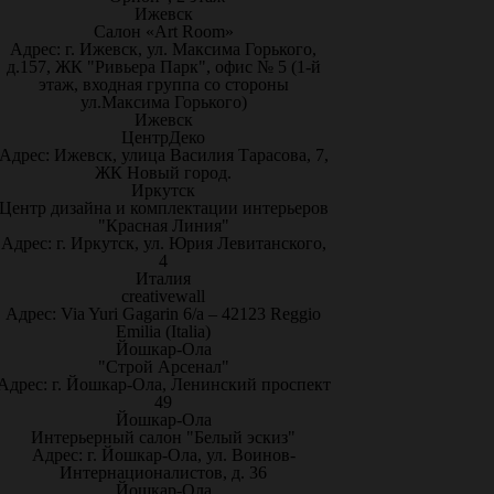
Ижевск
Салон «Art Room»
Адрес: г. Ижевск, ул. Максима Горького,
д.157, ЖК "Ривьера Парк", офис № 5 (1-й
этаж, входная группа со стороны
ул.Максима Горького)
Ижевск
ЦентрДеко
Адрес: Ижевск, улица Василия Тарасова, 7,
ЖК Новый город.
Иркутск
Центр дизайна и комплектации интерьеров
"Красная Линия"
Адрес: г. Иркутск, ул. Юрия Левитанского,
4
Италия
creativewall
Адрес: Via Yuri Gagarin 6/a – 42123 Reggio
Emilia (Italia)
Йошкар-Ола
"Строй Арсенал"
Адрес: г. Йошкар-Ола, Ленинский проспект
49
Йошкар-Ола
Интерьерный салон "Белый эскиз"
Адрес: г. Йошкар-Ола, ул. Воинов-
Интернационалистов, д. 36
Йошкар-Ола