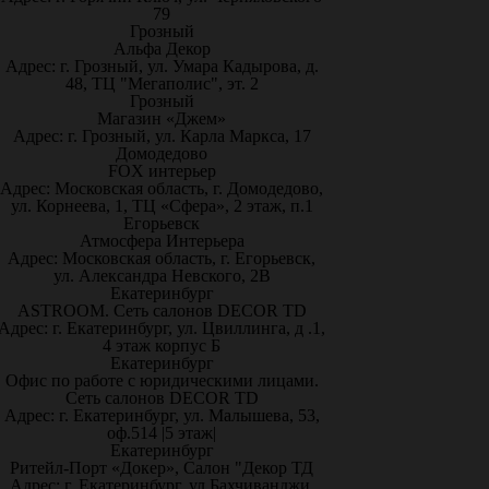
79
Грозный
Альфа Декор
Адрес: г. Грозный, ул. Умара Кадырова, д.
48, ТЦ "Мегаполис", эт. 2
Грозный
Магазин «Джем»
Адрес: г. Грозный, ул. Карла Маркса, 17
Домодедово
FOX интерьер
Адрес: Московская область, г. Домодедово,
ул. Корнеева, 1, ТЦ «Сфера», 2 этаж, п.1
Егорьевск
Атмосфера Интерьера
Адрес: Московская область, г. Егорьевск,
ул. Александра Невского, 2В
Екатеринбург
ASTROOM. Сеть салонов DECOR TD
Адрес: г. Екатеринбург, ул. Цвиллинга, д .1,
4 этаж корпус Б
Екатеринбург
Офис по работе с юридическими лицами.
Сеть салонов DECOR TD
Адрес: г. Екатеринбург, ул. Малышева, 53,
оф.514 |5 этаж|
Екатеринбург
Ритейл-Порт «Докер», Салон "Декор ТД
Адрес: г. Екатеринбург, ул.Бахчиванджи,