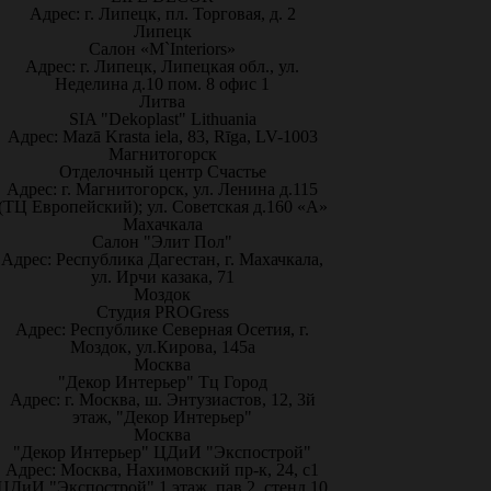
Адрес: г. Липецк, пл. Торговая, д. 2
Липецк
Салон «M`Interiors»
Адрес: г. Липецк, Липецкая обл., ул.
Неделина д.10 пом. 8 офис 1
Литва
SIA "Dekoplast" Lithuania
Адрес: Mazā Krasta iela, 83, Rīga, LV-1003
Магнитогорск
Отделочный центр Счастье
Адрес: г. Магнитогорск, ул. Ленина д.115
(ТЦ Европейский); ул. Советская д.160 «А»
Махачкала
Салон "Элит Пол"
Адрес: Республика Дагестан, г. Махачкала,
ул. Ирчи казака, 71
Моздок
Студия PROGress
Адрес: Республике Северная Осетия, г.
Моздок, ул.Кирова, 145а
Москва
"Декор Интерьер" Тц Город
Адрес: г. Москва, ш. Энтузиастов, 12, 3й
этаж, "Декор Интерьер"
Москва
"Декор Интерьер" ЦДиИ "Экспострой"
Адрес: Москва, Нахимовский пр-к, 24, с1
ЦДиИ "Экспострой" 1 этаж, пав.2, стенд 10