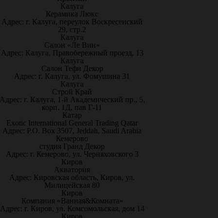
Калуга
Керамика Люкс
Адрес: г. Калуга, переулок Воскресенский
29, стр.2
Калуга
Салон «Ле Вин»
Адрес: Калуга, Правобережный проезд, 13
Калуга
Салон Тефи Декор
Адрес: г. Калуга, ул. Фомушина 31
Калуга
Строй Край
Адрес: г. Калуга, 1-й Академический пр., 5,
корп. 1Д, пав Г-11
Катар
Exotic International General Trading Qatar
Адрес: P.O. Box 3507, Jeddah, Saudi Arabia
Кемерово
студия Гранд Декор
Адрес: г. Кемерово, ул. Черняховского 3
Киров
Акватория
Адрес: Кировская область, Киров, ул.
Милицейская 80
Киров
Компания «Ванная&Комната»
Адрес: г. Киров, ул. Комсомольская, дом 14
Киров