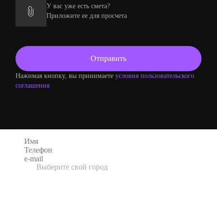
У вас уже есть смета?
Приложите ее для просчета
Нажимая кнопку, вы принимаете
условия пользовательского
соглашения
Оформление заказа
Выберите свой город
UK
3D Wall Panel Company
Адрес: Unit 1 Nelsons Transport Yard, Halifax
Road Cross Roads, Keighley, West Yorkshire,
BD22 9BG
USA