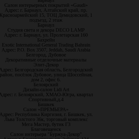
Барнаул
Салон интерьерных покрытий «Gaudi»
Адрес: г. Барнаул, Алтайский край, пр.
Красноармейский 15, ТОЦ Демидовский, 1
подъезд, 2 этаж
Барнаул
Студия света и декора DECO LAMP
Адрес: г. Барнаул, ул. Пролетарская 160
Бахрейн
Exotic International General Trading Bahrain
Адрес: P.O. Box 3507, Jeddah, Saudi Arabia
Белгород, Дубовое
Декоративные отделочные материалы
Элит-Декор
Адрес: Белгородская область, Белгородский
район, посёлок Дубовое, улица Шоссейная,
дом 2, офис 6.
Белоярский
Дизайн-салон Lidi Art
Адрес: г. Белоярский, ХМАО-Югра, квартал
Спортивный,д.4
Бишкек
Салон «ПРЕМЬЕРА»
Адрес: Республика Киргизия, г. Бишкек, ул.
Льва Толстого 36к, торговый комплекс
Мега Мастер, бутик Г3
Благовещенск
Салон интерьера "Буржуа-Декор"