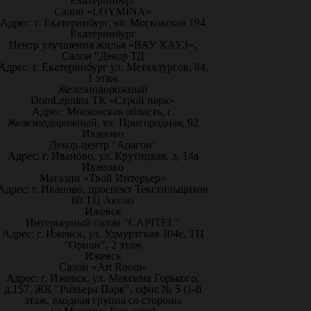
Екатеринбург
Салон «LOYMINA»
Адрес: г. Екатеринбург, ул. Московская 194
Екатеринбург
Центр улучшения жилья «ВАУ ХАУЗ»,
Салон "Декор ТД
Адрес: г. Екатеринбург ул. Металлургов, 84,
1 этаж
Железнодорожный
DomLepnina ТК «Строй парк»
Адрес: Московская область, г.
Железнодорожный, ул. Пригородная, 92
Иваново
Декор-центр "Арагон"
Адрес: г. Иваново, ул. Крутицкая, д. 14а
Иваново
Магазин «Твой Интерьер»
Адрес: г. Иваново, проспект Текстильщиков
80 ТЦ Аксон
Ижевск
Интерьерный салон "CAPITEL"
Адрес: г. Ижевск, ул. Удмуртская 304е, ТЦ
"Орион", 2 этаж
Ижевск
Салон «Art Room»
Адрес: г. Ижевск, ул. Максима Горького,
д.157, ЖК "Ривьера Парк", офис № 5 (1-й
этаж, входная группа со стороны