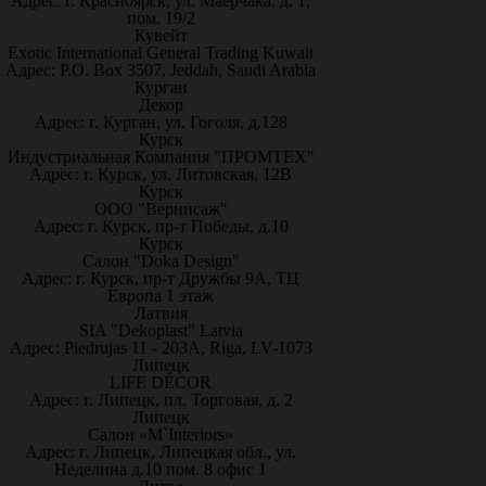
Адрес: г. Красноярск, ул. Маерчака, д. 1,
пом. 19/2
Кувейт
Exotic International General Trading Kuwait
Адрес: P.O. Box 3507, Jeddah, Saudi Arabia
Курган
Декор
Адрес: г. Курган, ул. Гоголя, д.128
Курск
Индустриальная Компания "ПРОМТЕХ"
Адрес: г. Курск, ул. Литовская, 12В
Курск
ООО "Вернисаж"
Адрес: г. Курск, пр-т Победы, д.10
Курск
Салон "Doka Design"
Адрес: г. Курск, пр-т Дружбы 9А, ТЦ
Европа 1 этаж
Латвия
SIA "Dekoplast" Latvia
Адрес: Piedrujas 11 - 203A, Riga, LV-1073
Липецк
LIFE DÉCOR
Адрес: г. Липецк, пл. Торговая, д. 2
Липецк
Салон «M`Interiors»
Адрес: г. Липецк, Липецкая обл., ул.
Неделина д.10 пом. 8 офис 1