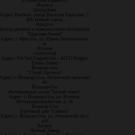
ул.Максима Горького)
Ижевск
ЦентрДеко
Адрес: Ижевск, улица Василия Тарасова, 7,
ЖК Новый город.
Иркутск
Центр дизайна и комплектации интерьеров
"Красная Линия"
Адрес: г. Иркутск, ул. Юрия Левитанского,
4
Италия
creativewall
Адрес: Via Yuri Gagarin 6/a – 42123 Reggio
Emilia (Italia)
Йошкар-Ола
"Строй Арсенал"
Адрес: г. Йошкар-Ола, Ленинский проспект
49
Йошкар-Ола
Интерьерный салон "Белый эскиз"
Адрес: г. Йошкар-Ола, ул. Воинов-
Интернационалистов, д. 36
Йошкар-Ола
Торговый дом "Сайвер"
Адрес: г. Йошкар-Ола, ул. Ленинский пр-т,
д.8
Казань
Лепной Декор