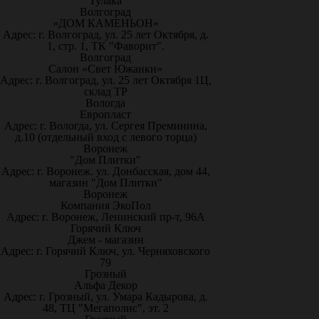
Тулака
Волгоград
«ДОМ КАМЕНЬОН»
Адрес: г. Волгоград, ул. 25 лет Октября, д.
1, стр. 1, ТК "Фаворит".
Волгоград
Салон «Свет Южанки»
Адрес: г. Волгоград, ул. 25 лет Октября 1Ц,
склад ТР
Вологда
Европласт
Адрес: г. Вологда, ул. Сергея Преминина,
д.10 (отдельный вход с левого торца)
Воронеж
"Дом Плитки"
Адрес: г. Воронеж. ул. Донбасская, дом 44,
магазин "Дом Плитки"
Воронеж
Компания ЭкоПол
Адрес: г. Воронеж, Ленинский пр-т, 96А
Горячий Ключ
Джем - магазин
Адрес: г. Горячий Ключ, ул. Черняховского
79
Грозный
Альфа Декор
Адрес: г. Грозный, ул. Умара Кадырова, д.
48, ТЦ "Мегаполис", эт. 2