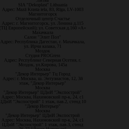
Литва
SIA "Dekoplast" Lithuania
Адрес: Mazā Krasta iela, 83, Rīga, LV-1003
Магнитогорск
Отделочный центр Счастье
Адрес: г. Магнитогорск, ул. Ленина д.115
(ТЦ Европейский); ул. Советская д.160 «А»
Махачкала
Салон "Элит Пол"
Адрес: Республика Дагестан, г. Махачкала,
ул. Ирчи казака, 71
Моздок
Студия PROGress
Адрес: Республике Северная Осетия, г.
Моздок, ул.Кирова, 145а
Москва
"Декор Интерьер" Тц Город
Адрес: г. Москва, ш. Энтузиастов, 12, 3й
этаж, "Декор Интерьер"
Москва
"Декор Интерьер" ЦДиИ "Экспострой"
Адрес: Москва, Нахимовский пр-к, 24, с1
ЦДиИ "Экспострой" 1 этаж, пав.2, стенд 10
"Декор Интерьер"
Москва
"Декор Интерьер" ЦДиИ Экспострой
Адрес: Москва, Нахимовский пр-к, 24, с1
ЦДиИ "Экспострой" 1 этаж, пав.3, стенд