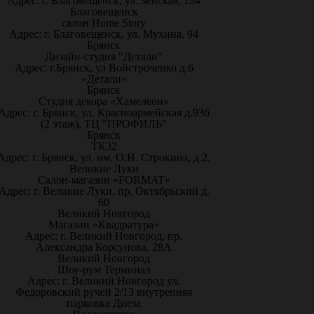
Адрес: г. Благовещенск, ул. Зейская, 134
Благовещенск
салон Home Story
Адрес: г. Благовещенск, ул. Мухина, 94
Брянск
Дизайн-студия "Детали"
Адрес: г.Брянск, ул Войстроченко д.6
«Детали»
Брянск
Студия декора «Хамелеон»
Адрес: г. Брянск, ул. Красноармейская д.93б
(2 этаж), ТЦ "ПРОФИЛЬ"
Брянск
ТК32
Адрес: г. Брянск, ул. им. О.Н. Строкина, д.2.
Великие Луки
Салон-магазин «FORMAT»
Адрес: г. Великие Луки, пр. Октябрьский д.
60
Великий Новгород
Магазин «Квадратура»
Адрес: г. Великий Новгород, пр.
Александра Корсунова, 28А
Великий Новгород
Шоу-рум Терминал
Адрес: г. Великий Новгород ул.
Федоровский ручей 2/13 внутренняя
парковка Диеза