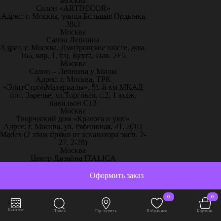
Москва
Салон «ARTDECOR»
Адрес: г. Москва, улица Большая Ордынка
38с1
Москва
Салон Лепнина
Адрес: г. Москва, Дмитровское шоссе, дом.
165, кор. 1, т.ц. Бухта, Пав. 2Е5
Москва
Салон – Лепнина у Милы
Адрес: г. Москва, ТРК
«ЭлитСтройМатериалы», 51-й км МКАД
пос. Заречье, ул.Торговая, с.2, 1 этаж,
павильон С13
Москва
Творческий дом «Красота и уют»
Адрес: г. Москва, ул. Рябиновая, 41, ЭДЦ
Madex (2 этаж прямо от эскалатора эксп. 2-
27, 2-28)
Москва
Центр Дизайна ITALICA
Адрес: г. Москва, ул. Старая Басманная, 20,
к. 1, подъезд 2А
Оформить заказ
Москва
“Artplay” салон 3D панели Артполе
Адрес: г.Москва, ул. Нижняя
0
0
Сыромятническая, стр.12, ШР 111
Каталог
Поиск
Где купить
Избранное
Корзина
Москва