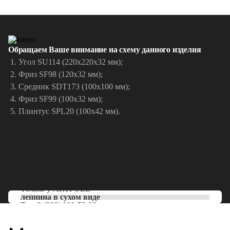
Обращаем Ваше внимание на схему данного изделия
Угол SU114 (220х220х32 мм);
Фриз SF98 (120х32 мм);
Средник SDT173 (100х100 мм);
Фриз SF99 (100х32 мм);
Плинтус SPL20 (100х42 мм).
Только у
ARTPOLE
лепнина в сухом виде
Тел:
8 (800) 101-53-00