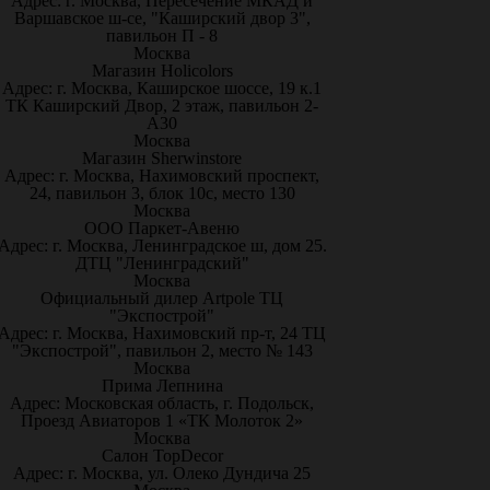
Адрес: г. Москва, Пересечение МКАД и
Варшавское ш-се, "Каширский двор 3",
павильон П - 8
Москва
Магазин Holicolors
Адрес: г. Москва, Каширское шоссе, 19 к.1
ТК Каширский Двор, 2 этаж, павильон 2-
А30
Москва
Магазин Sherwinstore
Адрес: г. Москва, Нахимовский проспект,
24, павильон 3, блок 10с, место 130
Москва
ООО Паркет-Авeню
Адрес: г. Москва, Ленинградское ш, дом 25.
ДТЦ "Ленинградский"
Москва
Официальный дилер Artpole ТЦ
"Экспострой"
Адрес: г. Москва, Нахимовский пр-т, 24 ТЦ
"Экспострой", павильон 2, место № 143
Москва
Прима Лепнина
Адрес: Московская область, г. Подольск,
Проезд Авиаторов 1 «ТК Молоток 2»
Москва
Салон TopDecor
Адрес: г. Москва, ул. Олеко Дундича 25