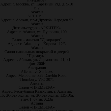
интерьере»
Адрес: г. Москва, ул. Каретный Ряд, д. 5/10
с. 2
Абакан
АРТ СВЕТ
Адрес: г. Абакан, пр-т Дружбы Народов 52
Абакан
Дизайн-студия «АРХИТЕК»
Адрес: г. Абакан, ул. Пушкина, 100
Абакан
Салон - магазин "Декорация"
Адрес: г. Абакан, ул. Кирова 112/3
Абакан
Салон напольных покрытий и дверей
"Премиум"
Адрес: г. Абакан, ул. Лермонтова 21, к1
офис 266Н
Австралия
Alternative Surfaces
Адрес: Melbourne, 329 Darebin Road,
Thornbury, VIC 3071
Алматы
Салон «ПРЕМЬЕРА»
Адрес: Республика Казахстан, г. Алматы,
ТК Жибек Жолы, ул. Жибек Жолы, 135/10а,
этаж 1, бутик А23а
Астана
Салон «ПРЕМЬЕРА»