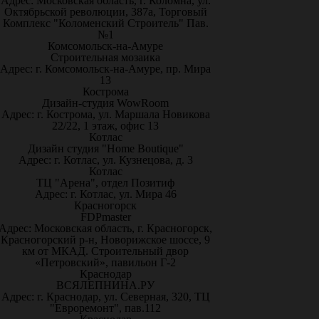
Адрес: Московская область, г. Коломна, ул.
Октябрьской революции, 387а, Торговый
Комплекс "Коломенский Строитель" Пав.
№1
Комсомольск-на-Амуре
Строительная мозаика
Адрес: г. Комсомольск-на-Амуре, пр. Мира
13
Кострома
Дизайн-студия WowRoom
Адрес: г. Кострома, ул. Маршала Новикова
22/22, 1 этаж, офис 13
Котлас
Дизайн студия "Home Boutique"
Адрес: г. Котлас, ул. Кузнецова, д. 3
Котлас
ТЦ "Арена", отдел Позитиф
Адрес: г. Котлас, ул. Мира 46
Красногорск
FDPmaster
Адрес: Московская область, г. Красногорск,
Красногорский р-н, Новорижское шоссе, 9
км от МКАД. Строительный двор
«Петровский», павильон Г-2
Краснодар
ВСЯЛЕПНИНА.РУ
Адрес: г. Краснодар, ул. Северная, 320, ТЦ
"Евроремонт", пав.112