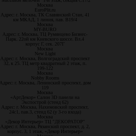
"Миллион мелочей" 1-й этаж, секция С17/2
Москва
EuroPlit.ru
Адрес: г. Москва, ТК Славянский Стан, 41
км МКАД, 1 линия, пав. В19/4
Москва
MY-BURO
Адрес: г. Москва, ТЦ Румянцево Бизнес-
Парк. 22ой км Киевского шоссе. Вл.4
корпус Г, сек. 207Г
Москва
New Light
Адрес: г. Москва, Волгоградский проспект
32, к 25. ТЦ метр квадратный 2 этаж, п.
199-122
Москва
Nobby Rooms
Адрес: г. Москва, Ленинский проспект, дом
119
Москва
«АртДекор» Салон 3D панели на
Экспострой (стенд 62)
Адрес: г. Москва, Нахимовский проспект,
24с1, пав.3, стенд 62 (у 3-го входа)
Москва
«Декор Интерьер» ТЦ "ДЕКОРАТОР"
Адрес: г. Москва, Рязанский проспект, д. 2,
корпус. 3, 1 этаж, «Декор Интерьер»