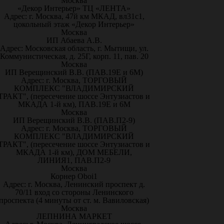
Москва
«Декор Интерьер» ТЦ «ЛЕНТА»
Адрес: г. Москва, 47й км МКАД, вл31с1,
цокольный этаж «Декор Интерьер»
Москва
ИП Абаева А.В.
Адрес: Московская область, г. Мытищи, ул.
Коммунистическая, д. 25Г, корп. 11, пав. 20
Москва
ИП Верещинский В.В. (ПАВ.19Е и 6М)
Адрес: г. Москва, ТОРГОВЫЙ
КОМПЛЕКС "ВЛАДИМИРСКИЙ
ТРАКТ", (пересечение шоссе Энтузиастов и
МКАДА 1-й км), ПАВ.19Е и 6М
Москва
ИП Верещинский В.В. (ПАВ.П2-9)
Адрес: г. Москва, ТОРГОВЫЙ
КОМПЛЕКС "ВЛАДИМИРСКИЙ
ТРАКТ", (пересечение шоссе Энтузиастов и
МКАДА 1-й км), ДОМ МЕБЕЛИ,
ЛИНИЯ1, ПАВ.П2-9
Москва
Корнер Oboi1
Адрес: г. Москва, Ленинский проспект д.
70/11 вход со стороны Ленинского
проспекта (4 минуты от ст. м. Вавиловская)
Москва
ЛЕПНИНА МАРКЕТ