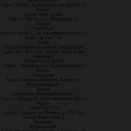
Салон «Ле Вин»
Адрес: Калуга, Правобережный проезд, 13
Калуга
Салон Тефи Декор
Адрес: г. Калуга, ул. Фомушина 31
Калуга
Строй Край
Адрес: г. Калуга, 1-й Академический пр., 5,
корп. 1Д, пав Г-11
Катар
Exotic International General Trading Qatar
Адрес: P.O. Box 3507, Jeddah, Saudi Arabia
Кемерово
студия Гранд Декор
Адрес: г. Кемерово, ул. Черняховского 3
Киров
Акватория
Адрес: Кировская область, Киров, ул.
Милицейская 80
Киров
Компания «Ванная&Комната»
Адрес: г. Киров, ул. Комсомольская, дом 14
Киров
Салон ELETTO
Адрес: г. Киров, ул. Ленина, д. 205, ТЦ
«Green Haus», этаж 2
Коломна
Евро-Краски