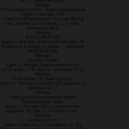
76-77 "Декор Интерьер"
Москва
3D гипсовые панели - Элитсройматериалы
Адрес: г. Москва, ТРК
«ЭлитСтройМатериалы», 51-й км МКАД
пос. Заречье, ул.Торговая, с.2, 1 этаж,
павильон С42/3
Москва
BACKGROUND
Адрес: г. Москва, Ленинский проспект, 45
(подъехать к складу со двора — ориентир
ПОДЪЕЗД №8)
Москва
Ceramics Studio
Адрес: г. Москва, Дмитровское шоссе,
д.165, корп.1, ТК «Бухта», павильон 2G22
Москва
DomLepnina ТК "Конструктор"
Адрес: г. Москва, 25 км МКАД, владение 4,
павильон Б2.17
Москва
DomLepnina строительный рынок
"Владимирский тракт"
Адрес: г. Москва, Шоссе Энтузиастов,
владение 19, Пав.12 «З»/Пав.17 «Ф»
Москва
Ecumena-Decor
Адрес: г. Москва, ул. Пришвина 26, ТЦ