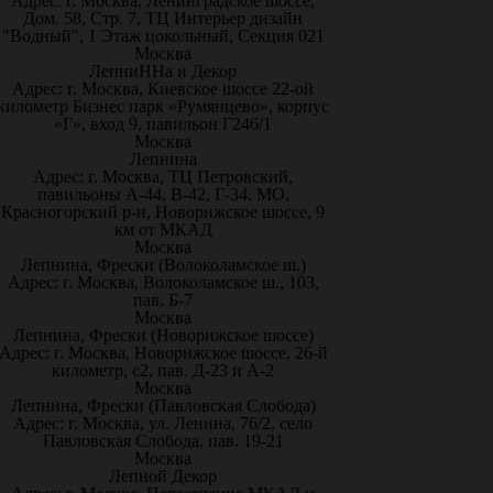
Адрес: г. Москва, Ленинградское шоссе,
Дом. 58, Стр. 7, ТЦ Интерьер дизайн
"Водный", 1 Этаж цокольный, Секция 021
Москва
ЛепниННа и Декор
Адрес: г. Москва, Киевское шоссе 22-ой
километр Бизнес парк «Румянцево», корпус
«Г», вход 9, павильон Г246/1
Москва
Лепнина
Адрес: г. Москва, ТЦ Петровский,
павильоны А-44, В-42, Г-34. МО,
Красногорский р-н, Новорижское шоссе, 9
км от МКАД
Москва
Лепнина, Фрески (Волоколамское ш.)
Адрес: г. Москва, Волоколамское ш., 103,
пав. Б-7
Москва
Лепнина, Фрески (Новорижское шоссе)
Адрес: г. Москва, Новорижское шоссе, 26-й
километр, с2, пав. Д-23 и А-2
Москва
Лепнина, Фрески (Павловская Слобода)
Адрес: г. Москва, ул. Ленина, 76/2, село
Павловская Слобода, пав. 19-21
Москва
Лепной Декор