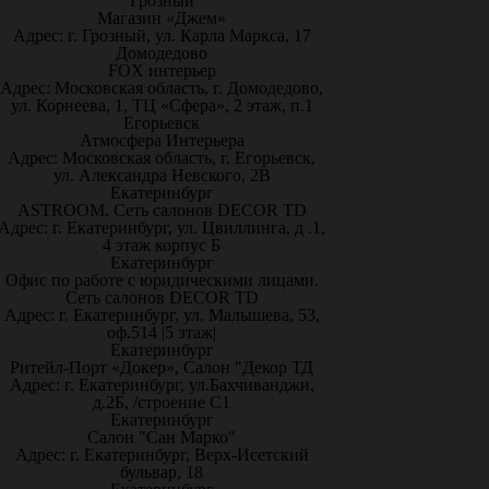
Грозный
Магазин «Джем»
Адрес: г. Грозный, ул. Карла Маркса, 17
Домодедово
FOX интерьер
Адрес: Московская область, г. Домодедово,
ул. Корнеева, 1, ТЦ «Сфера», 2 этаж, п.1
Егорьевск
Атмосфера Интерьера
Адрес: Московская область, г. Егорьевск,
ул. Александра Невского, 2В
Екатеринбург
ASTROOM. Сеть салонов DECOR TD
Адрес: г. Екатеринбург, ул. Цвиллинга, д .1,
4 этаж корпус Б
Екатеринбург
Офис по работе с юридическими лицами.
Сеть салонов DECOR TD
Адрес: г. Екатеринбург, ул. Малышева, 53,
оф.514 |5 этаж|
Екатеринбург
Ритейл-Порт «Докер», Салон "Декор ТД
Адрес: г. Екатеринбург, ул.Бахчиванджи,
д.2Б, /строение С1
Екатеринбург
Салон "Сан Марко"
Адрес: г. Екатеринбург, Верх-Исетский
бульвар, 18