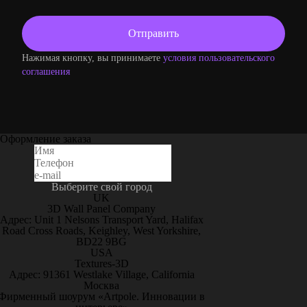
Нажимая кнопку, вы принимаете
условия пользовательского
соглашения
Оформление заказа
Выберите свой город
UK
3D Wall Panel Company
Адрес: Unit 1 Nelsons Transport Yard, Halifax
Road Cross Roads, Keighley, West Yorkshire,
BD22 9BG
USA
Textures-3D
Адрес: 91361 Westlake Village, California
Москва
Фирменный шоурум «Artpole. Инновации в