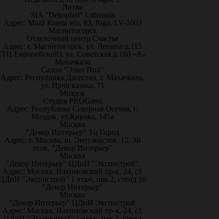
Литва
SIA "Dekoplast" Lithuania
Адрес: Mazā Krasta iela, 83, Rīga, LV-1003
Магнитогорск
Отделочный центр Счастье
Адрес: г. Магнитогорск, ул. Ленина д.115
(ТЦ Европейский); ул. Советская д.160 «А»
Махачкала
Салон "Элит Пол"
Адрес: Республика Дагестан, г. Махачкала,
ул. Ирчи казака, 71
Моздок
Студия PROGress
Адрес: Республике Северная Осетия, г.
Моздок, ул.Кирова, 145а
Москва
"Декор Интерьер" Тц Город
Адрес: г. Москва, ш. Энтузиастов, 12, 3й
этаж, "Декор Интерьер"
Москва
"Декор Интерьер" ЦДиИ "Экспострой"
Адрес: Москва, Нахимовский пр-к, 24, с1
ЦДиИ "Экспострой" 1 этаж, пав.2, стенд 10
"Декор Интерьер"
Москва
"Декор Интерьер" ЦДиИ Экспострой
Адрес: Москва, Нахимовский пр-к, 24, с1
ЦДиИ "Экспострой" 1 этаж, пав.3, стенд