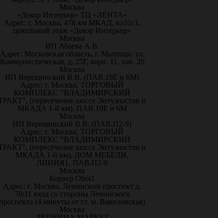
Москва
«Декор Интерьер» ТЦ «ЛЕНТА»
Адрес: г. Москва, 47й км МКАД, вл31с1,
цокольный этаж «Декор Интерьер»
Москва
ИП Абаева А.В.
Адрес: Московская область, г. Мытищи, ул.
Коммунистическая, д. 25Г, корп. 11, пав. 20
Москва
ИП Верещинский В.В. (ПАВ.19Е и 6М)
Адрес: г. Москва, ТОРГОВЫЙ
КОМПЛЕКС "ВЛАДИМИРСКИЙ
ТРАКТ", (пересечение шоссе Энтузиастов и
МКАДА 1-й км), ПАВ.19Е и 6М
Москва
ИП Верещинский В.В. (ПАВ.П2-9)
Адрес: г. Москва, ТОРГОВЫЙ
КОМПЛЕКС "ВЛАДИМИРСКИЙ
ТРАКТ", (пересечение шоссе Энтузиастов и
МКАДА 1-й км), ДОМ МЕБЕЛИ,
ЛИНИЯ1, ПАВ.П2-9
Москва
Корнер Oboi1
Адрес: г. Москва, Ленинский проспект д.
70/11 вход со стороны Ленинского
проспекта (4 минуты от ст. м. Вавиловская)
Москва
ЛЕПНИНА МАРКЕТ