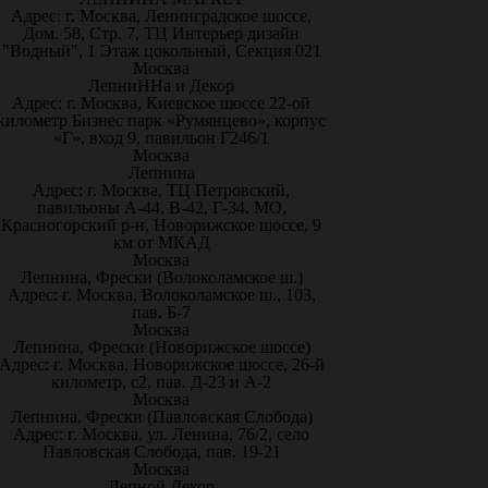
Адрес: г. Москва, Ленинградское шоссе,
Дом. 58, Стр. 7, ТЦ Интерьер дизайн
"Водный", 1 Этаж цокольный, Секция 021
Москва
ЛепниННа и Декор
Адрес: г. Москва, Киевское шоссе 22-ой
километр Бизнес парк «Румянцево», корпус
«Г», вход 9, павильон Г246/1
Москва
Лепнина
Адрес: г. Москва, ТЦ Петровский,
павильоны А-44, В-42, Г-34. МО,
Красногорский р-н, Новорижское шоссе, 9
км от МКАД
Москва
Лепнина, Фрески (Волоколамское ш.)
Адрес: г. Москва, Волоколамское ш., 103,
пав. Б-7
Москва
Лепнина, Фрески (Новорижское шоссе)
Адрес: г. Москва, Новорижское шоссе, 26-й
километр, с2, пав. Д-23 и А-2
Москва
Лепнина, Фрески (Павловская Слобода)
Адрес: г. Москва, ул. Ленина, 76/2, село
Павловская Слобода, пав. 19-21
Москва
Лепной Декор