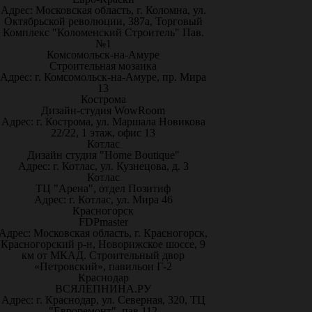
Адрес: Московская область, г. Коломна, ул.
Октябрьской революции, 387а, Торговый
Комплекс "Коломенский Строитель" Пав.
№1
Комсомольск-на-Амуре
Строительная мозаика
Адрес: г. Комсомольск-на-Амуре, пр. Мира
13
Кострома
Дизайн-студия WowRoom
Адрес: г. Кострома, ул. Маршала Новикова
22/22, 1 этаж, офис 13
Котлас
Дизайн студия "Home Boutique"
Адрес: г. Котлас, ул. Кузнецова, д. 3
Котлас
ТЦ "Арена", отдел Позитиф
Адрес: г. Котлас, ул. Мира 46
Красногорск
FDPmaster
Адрес: Московская область, г. Красногорск,
Красногорский р-н, Новорижское шоссе, 9
км от МКАД. Строительный двор
«Петровский», павильон Г-2
Краснодар
ВСЯЛЕПНИНА.РУ
Адрес: г. Краснодар, ул. Северная, 320, ТЦ
"Евроремонт", пав.112