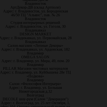
Владивосток
АртДекор-ДВ (склад Артполе)
Адрес: г. Владивосток, ул. Бородинская
46/50 ТЦ "Альянс", пав. № 26
Владивосток
Студия интерьерных решений
Адрес: г. Владивосток, ул. Гоголя, 30
Владикавказ
DESIGN MARKET
Адрес: г. Владикавказ, ул. Первомайская, 28
Владикавказ
Салон-магазин «Лепные Декоры»
Адрес: г. Владикавказ, ул. Ардонская, 182
Владимир
OMEGA SALON
Адрес: г. Владимир, ул. Мира, 49, пом. 20
Владимир
PILLAR Магазин чистовых материалов
Адрес: г. Владимир, ул. Куйбышева 28е ТЦ
«Подкова»
Владимир
Салон «Философия Интерьера»
Адрес: г. Владимир, ул. Большая
Нижегородская д.32
Волгоград
DECOLE шоу-рум (Салон "Декорация")
Адрес: г. Волгоград, ул. 25 лет Октября, 1,
офис 104. Оптово-строительный рынок на