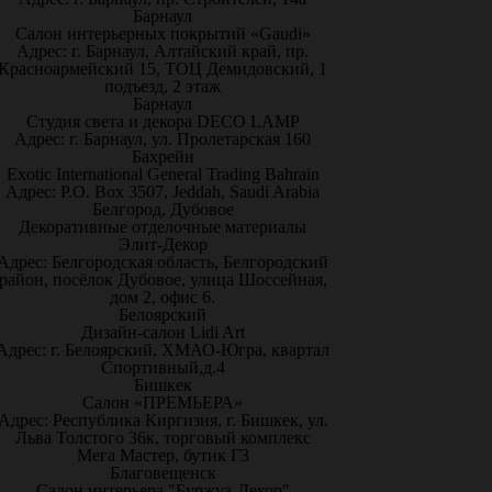
Барнаул
Салон интерьерных покрытий «Gaudi»
Адрес: г. Барнаул, Алтайский край, пр.
Красноармейский 15, ТОЦ Демидовский, 1
подъезд, 2 этаж
Барнаул
Студия света и декора DECO LAMP
Адрес: г. Барнаул, ул. Пролетарская 160
Бахрейн
Exotic International General Trading Bahrain
Адрес: P.O. Box 3507, Jeddah, Saudi Arabia
Белгород, Дубовое
Декоративные отделочные материалы
Элит-Декор
Адрес: Белгородская область, Белгородский
район, посёлок Дубовое, улица Шоссейная,
дом 2, офис 6.
Белоярский
Дизайн-салон Lidi Art
Адрес: г. Белоярский, ХМАО-Югра, квартал
Спортивный,д.4
Бишкек
Салон «ПРЕМЬЕРА»
Адрес: Республика Киргизия, г. Бишкек, ул.
Льва Толстого 36к, торговый комплекс
Мега Мастер, бутик Г3
Благовещенск
Салон интерьера "Буржуа-Декор"