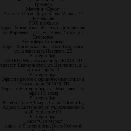
Грозный
Магазин «Джем»
Адрес: г. Грозный, ул. Карла Маркса, 17
Домодедово
FOX интерьер
Адрес: Московская область, г. Домодедово,
ул. Корнеева, 1, ТЦ «Сфера», 2 этаж, п.1
Егорьевск
Атмосфера Интерьера
Адрес: Московская область, г. Егорьевск,
ул. Александра Невского, 2В
Екатеринбург
ASTROOM. Сеть салонов DECOR TD
Адрес: г. Екатеринбург, ул. Цвиллинга, д .1,
4 этаж корпус Б
Екатеринбург
Офис по работе с юридическими лицами.
Сеть салонов DECOR TD
Адрес: г. Екатеринбург, ул. Малышева, 53,
оф.514 |5 этаж|
Екатеринбург
Ритейл-Порт «Докер», Салон "Декор ТД
Адрес: г. Екатеринбург, ул.Бахчиванджи,
д.2Б, /строение С1
Екатеринбург
Салон "Сан Марко"
Адрес: г. Екатеринбург, Верх-Исетский
бульвар, 18