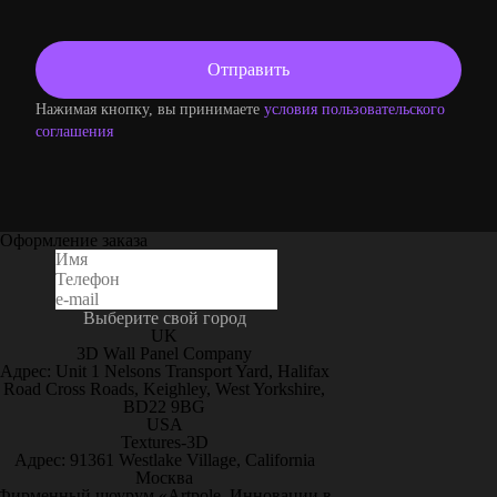
Нажимая кнопку, вы принимаете
условия пользовательского
соглашения
Оформление заказа
Выберите свой город
UK
3D Wall Panel Company
Адрес: Unit 1 Nelsons Transport Yard, Halifax
Road Cross Roads, Keighley, West Yorkshire,
BD22 9BG
USA
Textures-3D
Адрес: 91361 Westlake Village, California
Москва
Фирменный шоурум «Artpole. Инновации в