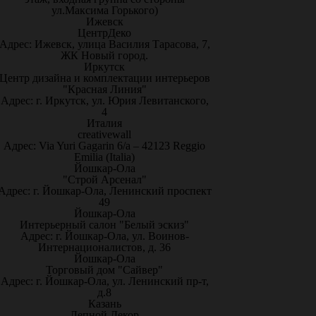
ул.Максима Горького)
Ижевск
ЦентрДеко
Адрес: Ижевск, улица Василия Тарасова, 7,
ЖК Новый город.
Иркутск
Центр дизайна и комплектации интерьеров
"Красная Линия"
Адрес: г. Иркутск, ул. Юрия Левитанского,
4
Италия
creativewall
Адрес: Via Yuri Gagarin 6/a – 42123 Reggio
Emilia (Italia)
Йошкар-Ола
"Строй Арсенал"
Адрес: г. Йошкар-Ола, Ленинский проспект
49
Йошкар-Ола
Интерьерный салон "Белый эскиз"
Адрес: г. Йошкар-Ола, ул. Воинов-
Интернационалистов, д. 36
Йошкар-Ола
Торговый дом "Сайвер"
Адрес: г. Йошкар-Ола, ул. Ленинский пр-т,
д.8
Казань
Лепной Декор