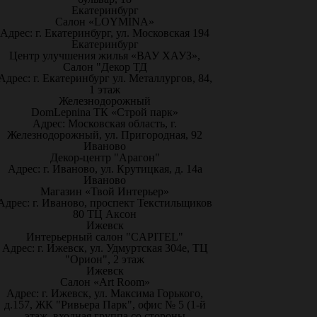
Екатеринбург
Салон «LOYMINA»
Адрес: г. Екатеринбург, ул. Московская 194
Екатеринбург
Центр улучшения жилья «ВАУ ХАУЗ»,
Салон "Декор ТД
Адрес: г. Екатеринбург ул. Металлургов, 84,
1 этаж
Железнодорожный
DomLepnina ТК «Строй парк»
Адрес: Московская область, г.
Железнодорожный, ул. Пригородная, 92
Иваново
Декор-центр "Арагон"
Адрес: г. Иваново, ул. Крутицкая, д. 14а
Иваново
Магазин «Твой Интерьер»
Адрес: г. Иваново, проспект Текстильщиков
80 ТЦ Аксон
Ижевск
Интерьерный салон "CAPITEL"
Адрес: г. Ижевск, ул. Удмуртская 304е, ТЦ
"Орион", 2 этаж
Ижевск
Салон «Art Room»
Адрес: г. Ижевск, ул. Максима Горького,
д.157, ЖК "Ривьера Парк", офис № 5 (1-й
этаж, входная группа со стороны