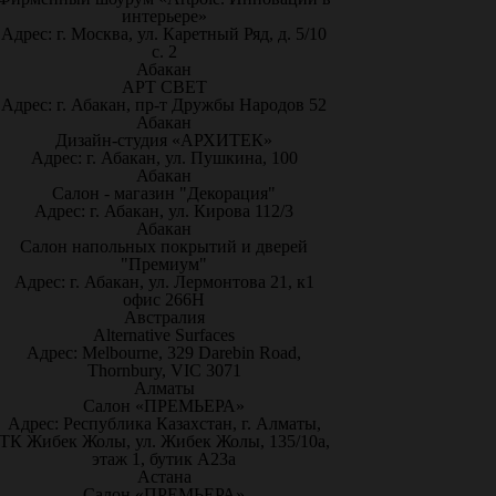
интерьере»
Адрес: г. Москва, ул. Каретный Ряд, д. 5/10
с. 2
Абакан
АРТ СВЕТ
Адрес: г. Абакан, пр-т Дружбы Народов 52
Абакан
Дизайн-студия «АРХИТЕК»
Адрес: г. Абакан, ул. Пушкина, 100
Абакан
Салон - магазин "Декорация"
Адрес: г. Абакан, ул. Кирова 112/3
Абакан
Салон напольных покрытий и дверей
"Премиум"
Адрес: г. Абакан, ул. Лермонтова 21, к1
офис 266Н
Австралия
Alternative Surfaces
Адрес: Melbourne, 329 Darebin Road,
Thornbury, VIC 3071
Алматы
Салон «ПРЕМЬЕРА»
Адрес: Республика Казахстан, г. Алматы,
ТК Жибек Жолы, ул. Жибек Жолы, 135/10а,
этаж 1, бутик А23а
Астана
Салон «ПРЕМЬЕРА»