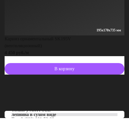
195x170x735 мм
Карниз орнаментальный SK195V
(вентиляционный)
4 450 руб./м
В корзину
Только у
ARTPOLE
лепнина в сухом виде
Тел:
8 (800) 101-53-00