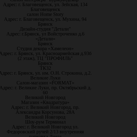
Адрес: г. Благовещенск, ул. Зейская, 134
Благовещенск
салон Home Story
Адрес: г. Благовещенск, ул. Мухина, 94
Брянск
Дизайн-студия "Детали"
Адрес: г.Брянск, ул Войстроченко д.6
«Детали»
Брянск
Студия декора «Хамелеон»
Адрес: г. Брянск, ул. Красноармейская д.93б
(2 этаж), ТЦ "ПРОФИЛЬ"
Брянск
ТК32
Адрес: г. Брянск, ул. им. О.Н. Строкина, д.2.
Великие Луки
Салон-магазин «FORMAT»
Адрес: г. Великие Луки, пр. Октябрьский д.
60
Великий Новгород
Магазин «Квадратура»
Адрес: г. Великий Новгород, пр.
Александра Корсунова, 28А
Великий Новгород
Шоу-рум Терминал
Адрес: г. Великий Новгород ул.
Федоровский ручей 2/13 внутренняя
парковка Диеза