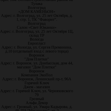
Тулака
Волгоград
«ДОМ КАМЕНЬОН»
Адрес: г. Волгоград, ул. 25 лет Октября, д.
1, стр. 1, ТК "Фаворит".
Волгоград
Салон «Свет Южанки»
Адрес: г. Волгоград, ул. 25 лет Октября 1Ц,
склад ТР
Вологда
Европласт
Адрес: г. Вологда, ул. Сергея Преминина,
д.10 (отдельный вход с левого торца)
Воронеж
"Дом Плитки"
Адрес: г. Воронеж. ул. Донбасская, дом 44,
магазин "Дом Плитки"
Воронеж
Компания ЭкоПол
Адрес: г. Воронеж, Ленинский пр-т, 96А
Горячий Ключ
Джем - магазин
Адрес: г. Горячий Ключ, ул. Черняховского
79
Грозный
Альфа Декор
Адрес: г. Грозный, ул. Умара Кадырова, д.
48, ТЦ "Мегаполис", эт. 2