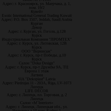
Адрес: г. Красноярск, ул. Маерчака, д. 1,
пом. 19/2
Кувейт
Exotic International General Trading Kuwait
Адрес: P.O. Box 3507, Jeddah, Saudi Arabia
Курган
Декор
Адрес: г. Курган, ул. Гоголя, д.128
Курск
Индустриальная Компания "ПРОМТЕХ"
Адрес: г. Курск, ул. Литовская, 12В
Курск
ООО "Вернисаж"
Адрес: г. Курск, пр-т Победы, д.10
Курск
Салон "Doka Design"
Адрес: г. Курск, пр-т Дружбы 9А, ТЦ
Европа 1 этаж
Латвия
SIA "Dekoplast" Latvia
Адрес: Piedrujas 11 - 203A, Riga, LV-1073
Липецк
LIFE DÉCOR
Адрес: г. Липецк, пл. Торговая, д. 2
Липецк
Салон «M`Interiors»
Адрес: г. Липецк, Липецкая обл., ул.
Неделина д.10 пом. 8 офис 1