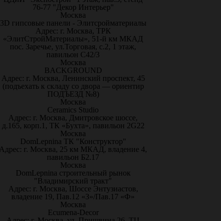
76-77 "Декор Интерьер"
Москва
3D гипсовые панели - Элитсройматериалы
Адрес: г. Москва, ТРК
«ЭлитСтройМатериалы», 51-й км МКАД
пос. Заречье, ул.Торговая, с.2, 1 этаж,
павильон С42/3
Москва
BACKGROUND
Адрес: г. Москва, Ленинский проспект, 45
(подъехать к складу со двора — ориентир
ПОДЪЕЗД №8)
Москва
Ceramics Studio
Адрес: г. Москва, Дмитровское шоссе,
д.165, корп.1, ТК «Бухта», павильон 2G22
Москва
DomLepnina ТК "Конструктор"
Адрес: г. Москва, 25 км МКАД, владение 4,
павильон Б2.17
Москва
DomLepnina строительный рынок
"Владимирский тракт"
Адрес: г. Москва, Шоссе Энтузиастов,
владение 19, Пав.12 «З»/Пав.17 «Ф»
Москва
Ecumena-Decor
Адрес: г. Москва, ул. Пришвина 26, ТЦ