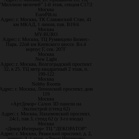
"Миллион мелочей" 1-й этаж, секция С17/2
Москва
EuroPlit.ru
Адрес: г. Москва, ТК Славянский Стан, 41
км МКАД, 1 линия, пав. В19/4
Москва
MY-BURO
Адрес: г. Москва, ТЦ Румянцево Бизнес-
Парк. 22ой км Киевского шоссе. Вл.4
корпус Г, сек. 207Г
Москва
New Light
Адрес: г. Москва, Волгоградский проспект
32, к 25. ТЦ метр квадратный 2 этаж, п.
199-122
Москва
Nobby Rooms
Адрес: г. Москва, Ленинский проспект, дом
119
Москва
«АртДекор» Салон 3D панели на
Экспострой (стенд 62)
Адрес: г. Москва, Нахимовский проспект,
24с1, пав.3, стенд 62 (у 3-го входа)
Москва
«Декор Интерьер» ТЦ "ДЕКОРАТОР"
Адрес: г. Москва, Рязанский проспект, д. 2,
корпус. 3, 1 этаж, «Декор Интерьер»