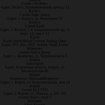
Салон «Ле Вин»
Адрес: Калуга, Правобережный проезд, 13
Калуга
Салон Тефи Декор
Адрес: г. Калуга, ул. Фомушина 31
Калуга
Строй Край
Адрес: г. Калуга, 1-й Академический пр., 5,
корп. 1Д, пав Г-11
Катар
Exotic International General Trading Qatar
Адрес: P.O. Box 3507, Jeddah, Saudi Arabia
Кемерово
студия Гранд Декор
Адрес: г. Кемерово, ул. Черняховского 3
Киров
Акватория
Адрес: Кировская область, Киров, ул.
Милицейская 80
Киров
Компания «Ванная&Комната»
Адрес: г. Киров, ул. Комсомольская, дом 14
Киров
Салон ELETTO
Адрес: г. Киров, ул. Ленина, д. 205, ТЦ
«Green Haus», этаж 2
Коломна
Евро-Краски