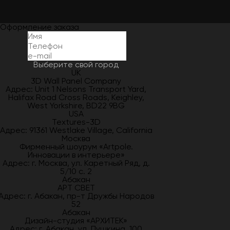
Оформление заказа
Выберите свой город
UK
3D Wall Panel Company
Адрес: Unit 1 Nelsons Transport Yard,
Halifax Road Cross Roads, Keighley,
West Yorkshire, BD22 9BG
USA
Textures-3D
Адрес: 91361 Westlake Village, California
Москва
Фирменный шоурум «Artpole.
Инновации в интерьере»
Адрес: г. Москва, ул. Каретный Ряд, д.
5/10 с. 2
Абакан
АРТ СВЕТ
Адрес: г. Абакан, пр-т Дружбы Народов
52
Абакан
Дизайн-студия «АРХИТЕК»
Адрес: г. Абакан, ул. Пушкина, 100