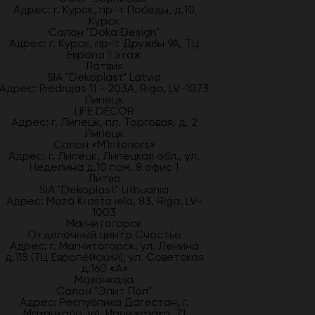
Адрес: г. Курск, пр-т Победы, д.10
Курск
Салон "Doka Design"
Адрес: г. Курск, пр-т Дружбы 9А, ТЦ
Европа 1 этаж
Латвия
SIA "Dekoplast" Latvia
Адрес: Piedrujas 11 - 203A, Riga, LV-1073
Липецк
LIFE DÉCOR
Адрес: г. Липецк, пл. Торговая, д. 2
Липецк
Салон «M`Interiors»
Адрес: г. Липецк, Липецкая обл., ул.
Неделина д.10 пом. 8 офис 1
Литва
SIA "Dekoplast" Lithuania
Адрес: Mazā Krasta iela, 83, Rīga, LV-
1003
Магнитогорск
Отделочный центр Счастье
Адрес: г. Магнитогорск, ул. Ленина
д.115 (ТЦ Европейский); ул. Советская
д.160 «А»
Махачкала
Салон "Элит Пол"
Адрес: Республика Дагестан, г.
Махачкала, ул. Ирчи казака, 71