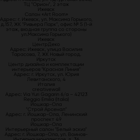
ТЦ "Орион", 2 этаж
Ижевск
Салон «Art Room»
Адрес: г. Ижевск, ул. Максима Горького,
д.157, ЖК "Ривьера Парк", офис № 5 (1-й
этаж, входная группа со стороны
ул.Максима Горького)
Ижевск
ЦентрДеко
Адрес: Ижевск, улица Василия
Тарасова, 7, ЖК Новый город.
Иркутск
Центр дизайна и комплектации
интерьеров "Красная Линия"
Адрес: г. Иркутск, ул. Юрия
Левитанского, 4
Италия
creativewall
Адрес: Via Yuri Gagarin 6/a – 42123
Reggio Emilia (Italia)
Йошкар-Ола
"Строй Арсенал"
Адрес: г. Йошкар-Ола, Ленинский
проспект 49
Йошкар-Ола
Интерьерный салон "Белый эскиз"
Адрес: г. Йошкар-Ола, ул. Воинов-
Интернационалистов, д. 36