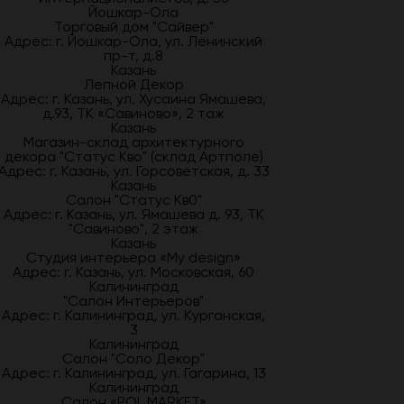
Йошкар-Ола
Торговый дом "Сайвер"
Адрес: г. Йошкар-Ола, ул. Ленинский
пр-т, д.8
Казань
Лепной Декор
Адрес: г. Казань, ул. Хусаина Ямашева,
д.93, ТК «Савиново», 2 таж
Казань
Магазин-склад архитектурного
декора "Статус Кво" (склад Артполе)
Адрес: г. Казань, ул. Горсоветская, д. 33
Казань
Салон "Статус Кв0"
Адрес: г. Казань, ул. Ямашева д. 93, ТК
"Савиново", 2 этаж
Казань
Студия интерьера «My design»
Адрес: г. Казань, ул. Московская, 60
Калининград
"Салон Интерьеров"
Адрес: г. Калининград, ул. Курганская,
3
Калининград
Салон "Соло Декор"
Адрес: г. Калининград, ул. Гагарина, 13
Калининград
Салон «POL MARKET»