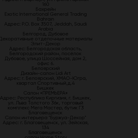
160
Бахрейн
Exotic International General Trading
Bahrain
Адрес: P.O. Box 3507, Jeddah, Saudi
Arabia
Белгород, Дубовое
Декоративные отделочные материалы
Элит-Декор
Адрес: Белгородская область,
Белгородский район, посёлок
Дубовое, улица Шоссейная, дом 2,
офис 6.
Белоярский
Дизайн-салон Lidi Art
Адрес: г. Белоярский, ХМАО-Югра,
квартал Спортивный,д.4
Бишкек
Салон «ПРЕМЬЕРА»
Адрес: Республика Киргизия, г. Бишкек,
ул. Льва Толстого 36к, торговый
комплекс Мега Мастер, бутик Г3
Благовещенск
Салон интерьера "Буржуа-Декор"
Адрес: г. Благовещенск, ул. Зейская,
134
Благовещенск
салон Home Story