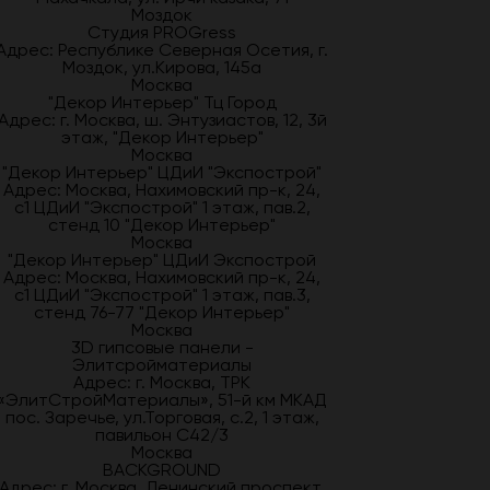
Моздок
Студия PROGress
Адрес: Республике Северная Осетия, г.
Моздок, ул.Кирова, 145а
Москва
"Декор Интерьер" Тц Город
Адрес: г. Москва, ш. Энтузиастов, 12, 3й
этаж, "Декор Интерьер"
Москва
"Декор Интерьер" ЦДиИ "Экспострой"
Адрес: Москва, Нахимовский пр-к, 24,
с1 ЦДиИ "Экспострой" 1 этаж, пав.2,
стенд 10 "Декор Интерьер"
Москва
"Декор Интерьер" ЦДиИ Экспострой
Адрес: Москва, Нахимовский пр-к, 24,
с1 ЦДиИ "Экспострой" 1 этаж, пав.3,
стенд 76-77 "Декор Интерьер"
Москва
3D гипсовые панели -
Элитсройматериалы
Адрес: г. Москва, ТРК
«ЭлитСтройМатериалы», 51-й км МКАД
пос. Заречье, ул.Торговая, с.2, 1 этаж,
павильон С42/3
Москва
BACKGROUND
Адрес: г. Москва, Ленинский проспект,