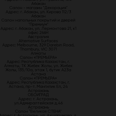
Абакан
Салон - магазин "Декорация"
Адрес: г. Абакан, ул. Кирова 112/3
Абакан
Салон напольных покрытий и дверей
"Премиум"
Адрес: г. Абакан, ул. Лермонтова 21, к1
офис 266Н
Австралия
Alternative Surfaces
Адрес: Melbourne, 329 Darebin Road,
Thornbury, VIC 3071
Алматы
Салон «ПРЕМЬЕРА»
Адрес: Республика Казахстан, г.
Алматы, ТК Жибек Жолы, ул. Жибек
Жолы, 135/10а, этаж 1, бутик А23а
Астана
Салон «ПРЕМЬЕРА»
Адрес: Республика Казахстан, г.
Астана, пр-т. Мангилик Ел, 24
Астрахань
ОБОИГРАД
Адрес: г. Астрахань,
ул.Адмиралтейская д.46
Астрахань
Салон "Великая СТЕНА"
Адрес: г. Астрахань, ул. Ахшарумова, д.