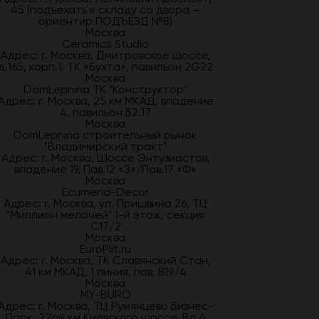
45 (подъехать к складу со двора —
ориентир ПОДЪЕЗД №8)
Москва
Ceramics Studio
Адрес: г. Москва, Дмитровское шоссе,
д.165, корп.1, ТК «Бухта», павильон 2G22
Москва
DomLepnina ТК "Конструктор"
Адрес: г. Москва, 25 км МКАД, владение
4, павильон Б2.17
Москва
DomLepnina строительный рынок
"Владимирский тракт"
Адрес: г. Москва, Шоссе Энтузиастов,
владение 19, Пав.12 «З»/Пав.17 «Ф»
Москва
Ecumena-Decor
Адрес: г. Москва, ул. Пришвина 26, ТЦ
"Миллион мелочей" 1-й этаж, секция
С17/2
Москва
EuroPlit.ru
Адрес: г. Москва, ТК Славянский Стан,
41 км МКАД, 1 линия, пав. В19/4
Москва
MY-BURO
Адрес: г. Москва, ТЦ Румянцево Бизнес-
Парк. 22ой км Киевского шоссе. Вл.4