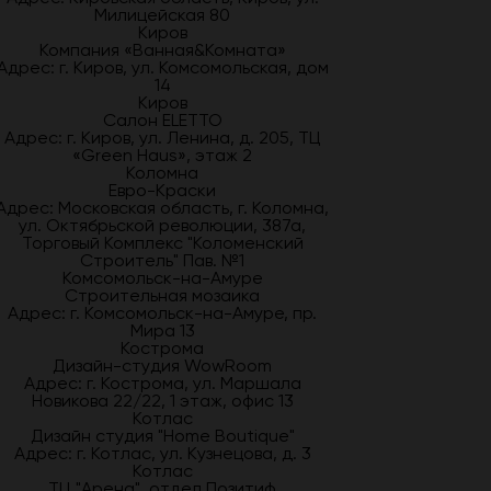
Милицейская 80
Киров
Компания «Ванная&Комната»
Адрес: г. Киров, ул. Комсомольская, дом
14
Киров
Салон ELETTO
Адрес: г. Киров, ул. Ленина, д. 205, ТЦ
«Green Haus», этаж 2
Коломна
Евро-Краски
Адрес: Московская область, г. Коломна,
ул. Октябрьской революции, 387а,
Торговый Комплекс "Коломенский
Строитель" Пав. №1
Комсомольск-на-Амуре
Строительная мозаика
Адрес: г. Комсомольск-на-Амуре, пр.
Мира 13
Кострома
Дизайн-студия WowRoom
Адрес: г. Кострома, ул. Маршала
Новикова 22/22, 1 этаж, офис 13
Котлас
Дизайн студия "Home Boutique"
Адрес: г. Котлас, ул. Кузнецова, д. 3
Котлас
ТЦ "Арена", отдел Позитиф