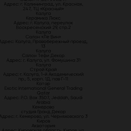
Адрес: г. Калининград, ул. Красная,
247, ТЦ «Красный»
Калуга
Керамика Люкс
Адрес: г. Калуга, переулок
Воскресенский 29, стр.2
Калуга
Салон «Ле Вин»
Адрес: Калуга, Правобережный проезд,
13
Калуга
Салон Тефи Декор
Адрес: г. Калуга, ул. Фомушина 31
Калуга
Строй Край
Адрес: г. Калуга, 1-й Академический
пр., 5, корп. 1Д, пав Г-11
Катар
Exotic International General Trading
Qatar
Адрес: P.O. Box 3507, Jeddah, Saudi
Arabia
Кемерово
студия Гранд Декор
Адрес: г. Кемерово, ул. Черняховского 3
Киров
Акватория
Адрес: Кировская область, Киров, ул.