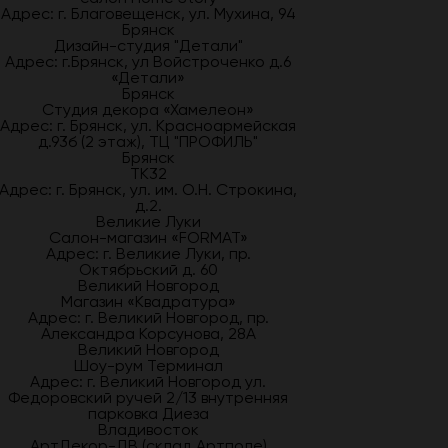
Адрес: г. Благовещенск, ул. Мухина, 94
Брянск
Дизайн-студия "Детали"
Адрес: г.Брянск, ул Войстроченко д.6
«Детали»
Брянск
Студия декора «Хамелеон»
Адрес: г. Брянск, ул. Красноармейская
д.93б (2 этаж), ТЦ "ПРОФИЛЬ"
Брянск
ТК32
Адрес: г. Брянск, ул. им. О.Н. Строкина,
д.2.
Великие Луки
Салон-магазин «FORMAT»
Адрес: г. Великие Луки, пр.
Октябрьский д. 60
Великий Новгород
Магазин «Квадратура»
Адрес: г. Великий Новгород, пр.
Александра Корсунова, 28А
Великий Новгород
Шоу-рум Терминал
Адрес: г. Великий Новгород ул.
Федоровский ручей 2/13 внутренняя
парковка Диеза
Владивосток
АртДекор-ДВ (склад Артполе)