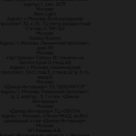
корпус Г, сек. 207Г
Москва
New Light
Адрес: г. Москва, Волгоградский
проспект 32, к 25. ТЦ метр квадратный
2 этаж, п. 199-122
Москва
Nobby Rooms
Адрес: г. Москва, Ленинский проспект,
дом 119
Москва
«АртДекор» Салон 3D панели на
Экспострой (стенд 62)
Адрес: г. Москва, Нахимовский
проспект, 24с1, пав.3, стенд 62 (у 3-го
входа)
Москва
«Декор Интерьер» ТЦ "ДЕКОРАТОР"
Адрес: г. Москва, Рязанский проспект,
д. 2, корпус. 3, 1 этаж, «Декор
Интерьер»
Москва
«Декор Интерьер» ТЦ «ЛЕНТА»
Адрес: г. Москва, 47й км МКАД, вл31с1,
цокольный этаж «Декор Интерьер»
Москва
ИП Абаева А.В.
Адрес: Московская область, г. Мытищи,