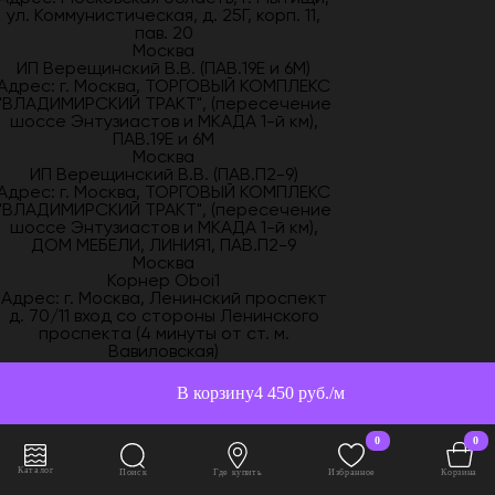
ул. Коммунистическая, д. 25Г, корп. 11,
пав. 20
Москва
ИП Верещинский В.В. (ПАВ.19Е и 6М)
Адрес: г. Москва, ТОРГОВЫЙ КОМПЛЕКС
"ВЛАДИМИРСКИЙ ТРАКТ", (пересечение
шоссе Энтузиастов и МКАДА 1-й км),
ПАВ.19Е и 6М
Москва
ИП Верещинский В.В. (ПАВ.П2-9)
Адрес: г. Москва, ТОРГОВЫЙ КОМПЛЕКС
"ВЛАДИМИРСКИЙ ТРАКТ", (пересечение
шоссе Энтузиастов и МКАДА 1-й км),
ДОМ МЕБЕЛИ, ЛИНИЯ1, ПАВ.П2-9
Москва
Корнер Oboi1
Адрес: г. Москва, Ленинский проспект
д. 70/11 вход со стороны Ленинского
проспекта (4 минуты от ст. м.
Вавиловская)
Москва
ЛЕПНИНА МАРКЕТ
В корзину
4 450 руб./м
Адрес: г. Москва, Ленинградское
шоссе, Дом. 58, Стр. 7, ТЦ Интерьер
дизайн "Водный", 1 Этаж цокольный,
0
0
Секция 021
Москва
Каталог
Поиск
Где купить
Избранное
Корзина
ЛепниННа и Декор