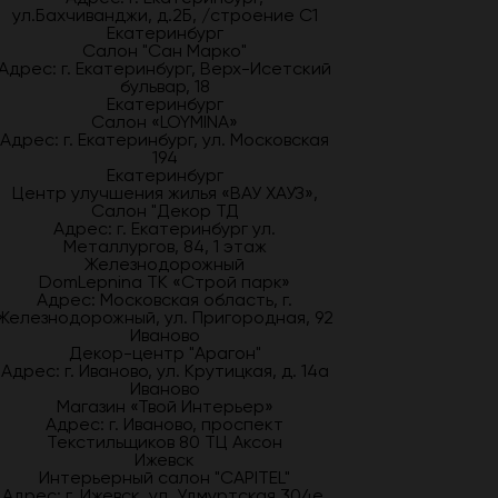
ул.Бахчиванджи, д.2Б, /строение С1
Екатеринбург
Салон "Сан Марко"
Адрес: г. Екатеринбург, Верх-Исетский
бульвар, 18
Екатеринбург
Салон «LOYMINA»
Адрес: г. Екатеринбург, ул. Московская
194
Екатеринбург
Центр улучшения жилья «ВАУ ХАУЗ»,
Салон "Декор ТД
Адрес: г. Екатеринбург ул.
Металлургов, 84, 1 этаж
Железнодорожный
DomLepnina ТК «Строй парк»
Адрес: Московская область, г.
Железнодорожный, ул. Пригородная, 92
Иваново
Декор-центр "Арагон"
Адрес: г. Иваново, ул. Крутицкая, д. 14а
Иваново
Магазин «Твой Интерьер»
Адрес: г. Иваново, проспект
Текстильщиков 80 ТЦ Аксон
Ижевск
Интерьерный салон "CAPITEL"
Адрес: г. Ижевск, ул. Удмуртская 304е,