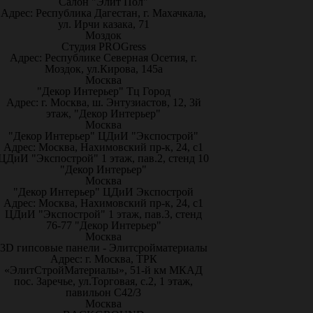
Салон "Элит Пол"
Адрес: Республика Дагестан, г. Махачкала,
ул. Ирчи казака, 71
Моздок
Студия PROGress
Адрес: Республике Северная Осетия, г.
Моздок, ул.Кирова, 145а
Москва
"Декор Интерьер" Тц Город
Адрес: г. Москва, ш. Энтузиастов, 12, 3й
этаж, "Декор Интерьер"
Москва
"Декор Интерьер" ЦДиИ "Экспострой"
Адрес: Москва, Нахимовский пр-к, 24, с1
ЦДиИ "Экспострой" 1 этаж, пав.2, стенд 10
"Декор Интерьер"
Москва
"Декор Интерьер" ЦДиИ Экспострой
Адрес: Москва, Нахимовский пр-к, 24, с1
ЦДиИ "Экспострой" 1 этаж, пав.3, стенд
76-77 "Декор Интерьер"
Москва
3D гипсовые панели - Элитсройматериалы
Адрес: г. Москва, ТРК
«ЭлитСтройМатериалы», 51-й км МКАД
пос. Заречье, ул.Торговая, с.2, 1 этаж,
павильон С42/3
Москва