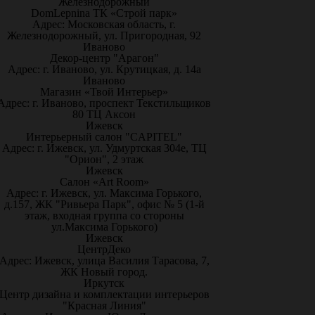
Железнодорожный
DomLepnina ТК «Строй парк»
Адрес: Московская область, г.
Железнодорожный, ул. Пригородная, 92
Иваново
Декор-центр "Арагон"
Адрес: г. Иваново, ул. Крутицкая, д. 14а
Иваново
Магазин «Твой Интерьер»
Адрес: г. Иваново, проспект Текстильщиков
80 ТЦ Аксон
Ижевск
Интерьерный салон "CAPITEL"
Адрес: г. Ижевск, ул. Удмуртская 304е, ТЦ
"Орион", 2 этаж
Ижевск
Салон «Art Room»
Адрес: г. Ижевск, ул. Максима Горького,
д.157, ЖК "Ривьера Парк", офис № 5 (1-й
этаж, входная группа со стороны
ул.Максима Горького)
Ижевск
ЦентрДеко
Адрес: Ижевск, улица Василия Тарасова, 7,
ЖК Новый город.
Иркутск
Центр дизайна и комплектации интерьеров
"Красная Линия"