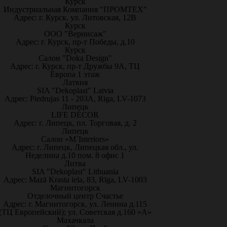
Курск
Индустриальная Компания "ПРОМТЕХ"
Адрес: г. Курск, ул. Литовская, 12В
Курск
ООО "Вернисаж"
Адрес: г. Курск, пр-т Победы, д.10
Курск
Салон "Doka Design"
Адрес: г. Курск, пр-т Дружбы 9А, ТЦ
Европа 1 этаж
Латвия
SIA "Dekoplast" Latvia
Адрес: Piedrujas 11 - 203A, Riga, LV-1073
Липецк
LIFE DÉCOR
Адрес: г. Липецк, пл. Торговая, д. 2
Липецк
Салон «M`Interiors»
Адрес: г. Липецк, Липецкая обл., ул.
Неделина д.10 пом. 8 офис 1
Литва
SIA "Dekoplast" Lithuania
Адрес: Mazā Krasta iela, 83, Rīga, LV-1003
Магнитогорск
Отделочный центр Счастье
Адрес: г. Магнитогорск, ул. Ленина д.115
(ТЦ Европейский); ул. Советская д.160 «А»
Махачкала