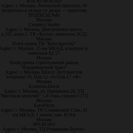
BACKGROUND
Адрес: г. Москва, Ленинский проспект, 45
(подъехать к складу со двора — ориентир
ПОДЪЕЗД №8)
Москва
Ceramics Studio
Адрес: г. Москва, Дмитровское шоссе,
д.165, корп.1, ТК «Бухта», павильон 2G22
Москва
DomLepnina ТК "Конструктор"
Адрес: г. Москва, 25 км МКАД, владение 4,
павильон Б2.17
Москва
DomLepnina строительный рынок
"Владимирский тракт"
Адрес: г. Москва, Шоссе Энтузиастов,
владение 19, Пав.12 «З»/Пав.17 «Ф»
Москва
Ecumena-Decor
Адрес: г. Москва, ул. Пришвина 26, ТЦ
"Миллион мелочей" 1-й этаж, секция С17/2
Москва
EuroPlit.ru
Адрес: г. Москва, ТК Славянский Стан, 41
км МКАД, 1 линия, пав. В19/4
Москва
MY-BURO
Адрес: г. Москва, ТЦ Румянцево Бизнес-