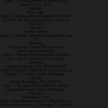
Парк. 22ой км Киевского шоссе. Вл.4
корпус Г, сек. 207Г
Москва
New Light
Адрес: г. Москва, Волгоградский проспект
32, к 25. ТЦ метр квадратный 2 этаж, п.
199-122
Москва
Nobby Rooms
Адрес: г. Москва, Ленинский проспект, дом
119
Москва
«АртДекор» Салон 3D панели на
Экспострой (стенд 62)
Адрес: г. Москва, Нахимовский проспект,
24с1, пав.3, стенд 62 (у 3-го входа)
Москва
«Декор Интерьер» ТЦ "ДЕКОРАТОР"
Адрес: г. Москва, Рязанский проспект, д. 2,
корпус. 3, 1 этаж, «Декор Интерьер»
Москва
«Декор Интерьер» ТЦ «ЛЕНТА»
Адрес: г. Москва, 47й км МКАД, вл31с1,
цокольный этаж «Декор Интерьер»
Москва
ИП Абаева А.В.
Адрес: Московская область, г. Мытищи, ул.
Коммунистическая, д. 25Г, корп. 11, пав. 20