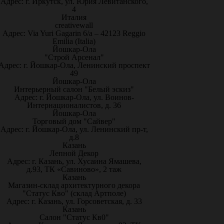
Адрес: г. Иркутск, ул. Юрия Левитанского,
4
Италия
creativewall
Адрес: Via Yuri Gagarin 6/a – 42123 Reggio
Emilia (Italia)
Йошкар-Ола
"Строй Арсенал"
Адрес: г. Йошкар-Ола, Ленинский проспект
49
Йошкар-Ола
Интерьерный салон "Белый эскиз"
Адрес: г. Йошкар-Ола, ул. Воинов-
Интернационалистов, д. 36
Йошкар-Ола
Торговый дом "Сайвер"
Адрес: г. Йошкар-Ола, ул. Ленинский пр-т,
д.8
Казань
Лепной Декор
Адрес: г. Казань, ул. Хусаина Ямашева,
д.93, ТК «Савиново», 2 таж
Казань
Магазин-склад архитектурного декора
"Статус Кво" (склад Артполе)
Адрес: г. Казань, ул. Горсоветская, д. 33
Казань
Салон "Статус Кв0"