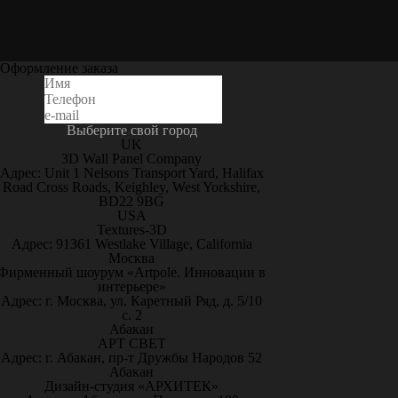
Оформление заказа
Выберите свой город
UK
3D Wall Panel Company
Адрес: Unit 1 Nelsons Transport Yard, Halifax
Road Cross Roads, Keighley, West Yorkshire,
BD22 9BG
USA
Textures-3D
Адрес: 91361 Westlake Village, California
Москва
Фирменный шоурум «Artpole. Инновации в
интерьере»
Адрес: г. Москва, ул. Каретный Ряд, д. 5/10
с. 2
Абакан
АРТ СВЕТ
Адрес: г. Абакан, пр-т Дружбы Народов 52
Абакан
Дизайн-студия «АРХИТЕК»