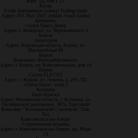
корп. 1Д, пав Г-11
Катар
Exotic International General Trading Qatar
Адрес: P.O. Box 3507, Jeddah, Saudi Arabia
Кемерово
студия Гранд Декор
Адрес: г. Кемерово, ул. Черняховского 3
Киров
Акватория
Адрес: Кировская область, Киров, ул.
Милицейская 80
Киров
Компания «Ванная&Комната»
Адрес: г. Киров, ул. Комсомольская, дом 14
Киров
Салон ELETTO
Адрес: г. Киров, ул. Ленина, д. 205, ТЦ
«Green Haus», этаж 2
Коломна
Евро-Краски
Адрес: Московская область, г. Коломна, ул.
Октябрьской революции, 387а, Торговый
Комплекс "Коломенский Строитель" Пав.
№1
Комсомольск-на-Амуре
Строительная мозаика
Адрес: г. Комсомольск-на-Амуре, пр. Мира
13