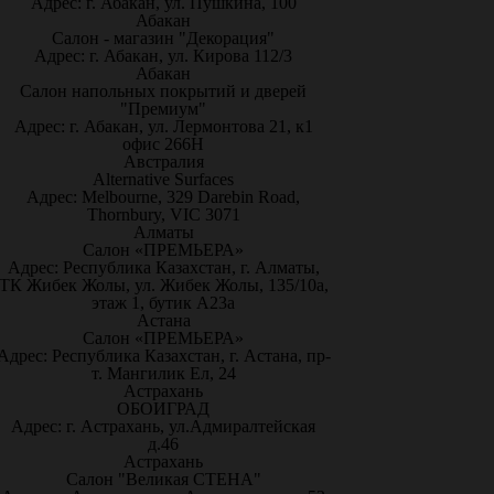
Адрес: г. Абакан, ул. Пушкина, 100
Абакан
Салон - магазин "Декорация"
Адрес: г. Абакан, ул. Кирова 112/3
Абакан
Салон напольных покрытий и дверей
"Премиум"
Адрес: г. Абакан, ул. Лермонтова 21, к1
офис 266Н
Австралия
Alternative Surfaces
Адрес: Melbourne, 329 Darebin Road,
Thornbury, VIC 3071
Алматы
Салон «ПРЕМЬЕРА»
Адрес: Республика Казахстан, г. Алматы,
ТК Жибек Жолы, ул. Жибек Жолы, 135/10а,
этаж 1, бутик А23а
Астана
Салон «ПРЕМЬЕРА»
Адрес: Республика Казахстан, г. Астана, пр-
т. Мангилик Ел, 24
Астрахань
ОБОИГРАД
Адрес: г. Астрахань, ул.Адмиралтейская
д.46
Астрахань
Салон "Великая СТЕНА"