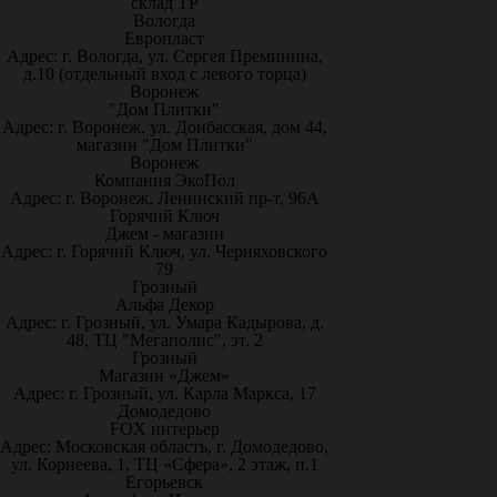
склад ТР
Вологда
Европласт
Адрес: г. Вологда, ул. Сергея Преминина,
д.10 (отдельный вход с левого торца)
Воронеж
"Дом Плитки"
Адрес: г. Воронеж. ул. Донбасская, дом 44,
магазин "Дом Плитки"
Воронеж
Компания ЭкоПол
Адрес: г. Воронеж, Ленинский пр-т, 96А
Горячий Ключ
Джем - магазин
Адрес: г. Горячий Ключ, ул. Черняховского
79
Грозный
Альфа Декор
Адрес: г. Грозный, ул. Умара Кадырова, д.
48, ТЦ "Мегаполис", эт. 2
Грозный
Магазин «Джем»
Адрес: г. Грозный, ул. Карла Маркса, 17
Домодедово
FOX интерьер
Адрес: Московская область, г. Домодедово,
ул. Корнеева, 1, ТЦ «Сфера», 2 этаж, п.1
Егорьевск