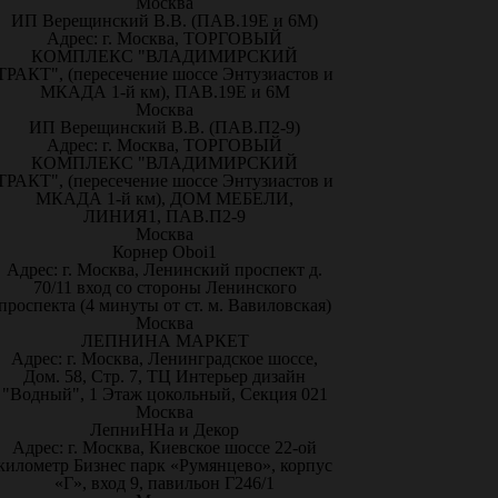
Москва
ИП Верещинский В.В. (ПАВ.19Е и 6М)
Адрес: г. Москва, ТОРГОВЫЙ
КОМПЛЕКС "ВЛАДИМИРСКИЙ
ТРАКТ", (пересечение шоссе Энтузиастов и
МКАДА 1-й км), ПАВ.19Е и 6М
Москва
ИП Верещинский В.В. (ПАВ.П2-9)
Адрес: г. Москва, ТОРГОВЫЙ
КОМПЛЕКС "ВЛАДИМИРСКИЙ
ТРАКТ", (пересечение шоссе Энтузиастов и
МКАДА 1-й км), ДОМ МЕБЕЛИ,
ЛИНИЯ1, ПАВ.П2-9
Москва
Корнер Oboi1
Адрес: г. Москва, Ленинский проспект д.
70/11 вход со стороны Ленинского
проспекта (4 минуты от ст. м. Вавиловская)
Москва
ЛЕПНИНА МАРКЕТ
Адрес: г. Москва, Ленинградское шоссе,
Дом. 58, Стр. 7, ТЦ Интерьер дизайн
"Водный", 1 Этаж цокольный, Секция 021
Москва
ЛепниННа и Декор
Адрес: г. Москва, Киевское шоссе 22-ой
километр Бизнес парк «Румянцево», корпус
«Г», вход 9, павильон Г246/1