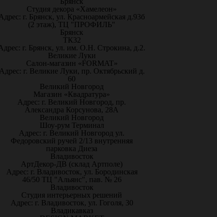
Брянск
Студия декора «Хамелеон»
Адрес: г. Брянск, ул. Красноармейская д.93б
(2 этаж), ТЦ "ПРОФИЛЬ"
Брянск
ТК32
Адрес: г. Брянск, ул. им. О.Н. Строкина, д.2.
Великие Луки
Салон-магазин «FORMAT»
Адрес: г. Великие Луки, пр. Октябрьский д.
60
Великий Новгород
Магазин «Квадратура»
Адрес: г. Великий Новгород, пр.
Александра Корсунова, 28А
Великий Новгород
Шоу-рум Терминал
Адрес: г. Великий Новгород ул.
Федоровский ручей 2/13 внутренняя
парковка Диеза
Владивосток
АртДекор-ДВ (склад Артполе)
Адрес: г. Владивосток, ул. Бородинская
46/50 ТЦ "Альянс", пав. № 26
Владивосток
Студия интерьерных решений
Адрес: г. Владивосток, ул. Гоголя, 30
Владикавказ