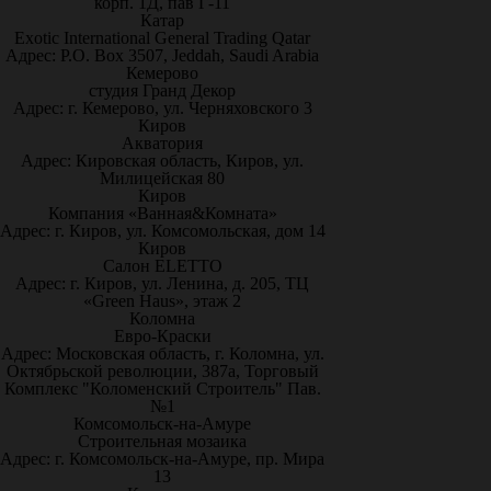
корп. 1Д, пав Г-11
Катар
Exotic International General Trading Qatar
Адрес: P.O. Box 3507, Jeddah, Saudi Arabia
Кемерово
студия Гранд Декор
Адрес: г. Кемерово, ул. Черняховского 3
Киров
Акватория
Адрес: Кировская область, Киров, ул.
Милицейская 80
Киров
Компания «Ванная&Комната»
Адрес: г. Киров, ул. Комсомольская, дом 14
Киров
Салон ELETTO
Адрес: г. Киров, ул. Ленина, д. 205, ТЦ
«Green Haus», этаж 2
Коломна
Евро-Краски
Адрес: Московская область, г. Коломна, ул.
Октябрьской революции, 387а, Торговый
Комплекс "Коломенский Строитель" Пав.
№1
Комсомольск-на-Амуре
Строительная мозаика
Адрес: г. Комсомольск-на-Амуре, пр. Мира
13