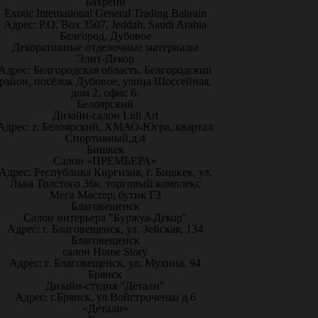
Бахрейн
Exotic International General Trading Bahrain
Адрес: P.O. Box 3507, Jeddah, Saudi Arabia
Белгород, Дубовое
Декоративные отделочные материалы
Элит-Декор
Адрес: Белгородская область, Белгородский
район, посёлок Дубовое, улица Шоссейная,
дом 2, офис 6.
Белоярский
Дизайн-салон Lidi Art
Адрес: г. Белоярский, ХМАО-Югра, квартал
Спортивный,д.4
Бишкек
Салон «ПРЕМЬЕРА»
Адрес: Республика Киргизия, г. Бишкек, ул.
Льва Толстого 36к, торговый комплекс
Мега Мастер, бутик Г3
Благовещенск
Салон интерьера "Буржуа-Декор"
Адрес: г. Благовещенск, ул. Зейская, 134
Благовещенск
салон Home Story
Адрес: г. Благовещенск, ул. Мухина, 94
Брянск
Дизайн-студия "Детали"
Адрес: г.Брянск, ул Войстроченко д.6
«Детали»