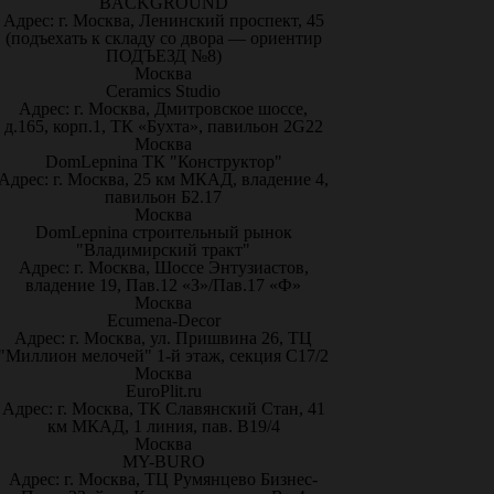
BACKGROUND
Адрес: г. Москва, Ленинский проспект, 45
(подъехать к складу со двора — ориентир
ПОДЪЕЗД №8)
Москва
Ceramics Studio
Адрес: г. Москва, Дмитровское шоссе,
д.165, корп.1, ТК «Бухта», павильон 2G22
Москва
DomLepnina ТК "Конструктор"
Адрес: г. Москва, 25 км МКАД, владение 4,
павильон Б2.17
Москва
DomLepnina строительный рынок
"Владимирский тракт"
Адрес: г. Москва, Шоссе Энтузиастов,
владение 19, Пав.12 «З»/Пав.17 «Ф»
Москва
Ecumena-Decor
Адрес: г. Москва, ул. Пришвина 26, ТЦ
"Миллион мелочей" 1-й этаж, секция С17/2
Москва
EuroPlit.ru
Адрес: г. Москва, ТК Славянский Стан, 41
км МКАД, 1 линия, пав. В19/4
Москва
MY-BURO
Адрес: г. Москва, ТЦ Румянцево Бизнес-