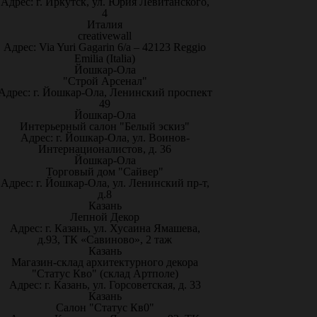
Адрес: г. Иркутск, ул. Юрия Левитанского,
4
Италия
creativewall
Адрес: Via Yuri Gagarin 6/a – 42123 Reggio
Emilia (Italia)
Йошкар-Ола
"Строй Арсенал"
Адрес: г. Йошкар-Ола, Ленинский проспект
49
Йошкар-Ола
Интерьерный салон "Белый эскиз"
Адрес: г. Йошкар-Ола, ул. Воинов-
Интернационалистов, д. 36
Йошкар-Ола
Торговый дом "Сайвер"
Адрес: г. Йошкар-Ола, ул. Ленинский пр-т,
д.8
Казань
Лепной Декор
Адрес: г. Казань, ул. Хусаина Ямашева,
д.93, ТК «Савиново», 2 таж
Казань
Магазин-склад архитектурного декора
"Статус Кво" (склад Артполе)
Адрес: г. Казань, ул. Горсоветская, д. 33
Казань
Салон "Статус Кв0"