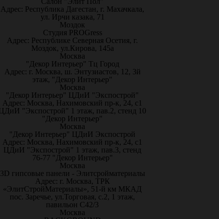
Салон "Элит Пол"
Адрес: Республика Дагестан, г. Махачкала,
ул. Ирчи казака, 71
Моздок
Студия PROGress
Адрес: Республике Северная Осетия, г.
Моздок, ул.Кирова, 145а
Москва
"Декор Интерьер" Тц Город
Адрес: г. Москва, ш. Энтузиастов, 12, 3й
этаж, "Декор Интерьер"
Москва
"Декор Интерьер" ЦДиИ "Экспострой"
Адрес: Москва, Нахимовский пр-к, 24, с1
ЦДиИ "Экспострой" 1 этаж, пав.2, стенд 10
"Декор Интерьер"
Москва
"Декор Интерьер" ЦДиИ Экспострой
Адрес: Москва, Нахимовский пр-к, 24, с1
ЦДиИ "Экспострой" 1 этаж, пав.3, стенд
76-77 "Декор Интерьер"
Москва
3D гипсовые панели - Элитсройматериалы
Адрес: г. Москва, ТРК
«ЭлитСтройМатериалы», 51-й км МКАД
пос. Заречье, ул.Торговая, с.2, 1 этаж,
павильон С42/3
Москва