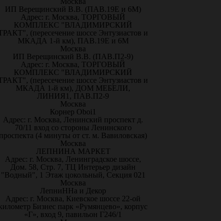
Москва
ИП Верещинский В.В. (ПАВ.19Е и 6М)
Адрес: г. Москва, ТОРГОВЫЙ
КОМПЛЕКС "ВЛАДИМИРСКИЙ
ТРАКТ", (пересечение шоссе Энтузиастов и
МКАДА 1-й км), ПАВ.19Е и 6М
Москва
ИП Верещинский В.В. (ПАВ.П2-9)
Адрес: г. Москва, ТОРГОВЫЙ
КОМПЛЕКС "ВЛАДИМИРСКИЙ
ТРАКТ", (пересечение шоссе Энтузиастов и
МКАДА 1-й км), ДОМ МЕБЕЛИ,
ЛИНИЯ1, ПАВ.П2-9
Москва
Корнер Oboi1
Адрес: г. Москва, Ленинский проспект д.
70/11 вход со стороны Ленинского
проспекта (4 минуты от ст. м. Вавиловская)
Москва
ЛЕПНИНА МАРКЕТ
Адрес: г. Москва, Ленинградское шоссе,
Дом. 58, Стр. 7, ТЦ Интерьер дизайн
"Водный", 1 Этаж цокольный, Секция 021
Москва
ЛепниННа и Декор
Адрес: г. Москва, Киевское шоссе 22-ой
километр Бизнес парк «Румянцево», корпус
«Г», вход 9, павильон Г246/1