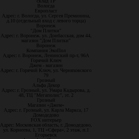
склад ТР
Вологда
Европласт
Адрес: г. Вологда, ул. Сергея Преминина,
д.10 (отдельный вход с левого торца)
Воронеж
"Дом Плитки"
Адрес: г. Воронеж. ул. Донбасская, дом 44,
магазин "Дом Плитки"
Воронеж
Компания ЭкоПол
Адрес: г. Воронеж, Ленинский пр-т, 96А
Горячий Ключ
Джем - магазин
Адрес: г. Горячий Ключ, ул. Черняховского
79
Грозный
Альфа Декор
Адрес: г. Грозный, ул. Умара Кадырова, д.
48, ТЦ "Мегаполис", эт. 2
Грозный
Магазин «Джем»
Адрес: г. Грозный, ул. Карла Маркса, 17
Домодедово
FOX интерьер
Адрес: Московская область, г. Домодедово,
ул. Корнеева, 1, ТЦ «Сфера», 2 этаж, п.1
Егорьевск