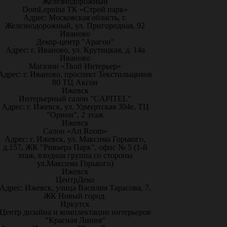
Железнодорожный
DomLepnina ТК «Строй парк»
Адрес: Московская область, г.
Железнодорожный, ул. Пригородная, 92
Иваново
Декор-центр "Арагон"
Адрес: г. Иваново, ул. Крутицкая, д. 14а
Иваново
Магазин «Твой Интерьер»
Адрес: г. Иваново, проспект Текстильщиков
80 ТЦ Аксон
Ижевск
Интерьерный салон "CAPITEL"
Адрес: г. Ижевск, ул. Удмуртская 304е, ТЦ
"Орион", 2 этаж
Ижевск
Салон «Art Room»
Адрес: г. Ижевск, ул. Максима Горького,
д.157, ЖК "Ривьера Парк", офис № 5 (1-й
этаж, входная группа со стороны
ул.Максима Горького)
Ижевск
ЦентрДеко
Адрес: Ижевск, улица Василия Тарасова, 7,
ЖК Новый город.
Иркутск
Центр дизайна и комплектации интерьеров
"Красная Линия"