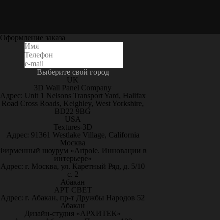
Оформление заказа
Выберите свой город
UK
3D Wall Panel Company
Адрес: Unit 1 Nelsons Transport Yard, Halifax
Road Cross Roads, Keighley, West Yorkshire,
BD22 9BG
USA
Textures-3D
Адрес: 91361 Westlake Village, California
Москва
Фирменный шоурум «Artpole. Инновации в
интерьере»
Адрес: г. Москва, ул. Каретный Ряд, д. 5/10
с. 2
Абакан
АРТ СВЕТ
Адрес: г. Абакан, пр-т Дружбы Народов 52
Абакан
Дизайн-студия «АРХИТЕК»