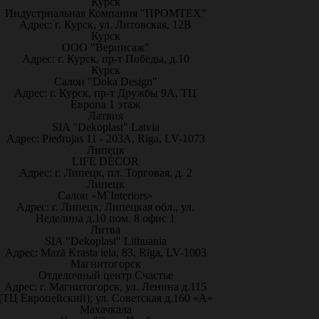
Курск
Индустриальная Компания "ПРОМТЕХ"
Адрес: г. Курск, ул. Литовская, 12В
Курск
ООО "Вернисаж"
Адрес: г. Курск, пр-т Победы, д.10
Курск
Салон "Doka Design"
Адрес: г. Курск, пр-т Дружбы 9А, ТЦ
Европа 1 этаж
Латвия
SIA "Dekoplast" Latvia
Адрес: Piedrujas 11 - 203A, Riga, LV-1073
Липецк
LIFE DÉCOR
Адрес: г. Липецк, пл. Торговая, д. 2
Липецк
Салон «M`Interiors»
Адрес: г. Липецк, Липецкая обл., ул.
Неделина д.10 пом. 8 офис 1
Литва
SIA "Dekoplast" Lithuania
Адрес: Mazā Krasta iela, 83, Rīga, LV-1003
Магнитогорск
Отделочный центр Счастье
Адрес: г. Магнитогорск, ул. Ленина д.115
(ТЦ Европейский); ул. Советская д.160 «А»
Махачкала