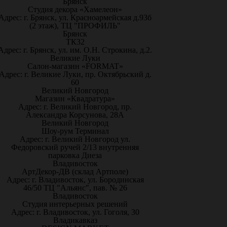
Брянск
Студия декора «Хамелеон»
Адрес: г. Брянск, ул. Красноармейская д.93б
(2 этаж), ТЦ "ПРОФИЛЬ"
Брянск
ТК32
Адрес: г. Брянск, ул. им. О.Н. Строкина, д.2.
Великие Луки
Салон-магазин «FORMAT»
Адрес: г. Великие Луки, пр. Октябрьский д.
60
Великий Новгород
Магазин «Квадратура»
Адрес: г. Великий Новгород, пр.
Александра Корсунова, 28А
Великий Новгород
Шоу-рум Терминал
Адрес: г. Великий Новгород ул.
Федоровский ручей 2/13 внутренняя
парковка Диеза
Владивосток
АртДекор-ДВ (склад Артполе)
Адрес: г. Владивосток, ул. Бородинская
46/50 ТЦ "Альянс", пав. № 26
Владивосток
Студия интерьерных решений
Адрес: г. Владивосток, ул. Гоголя, 30
Владикавказ