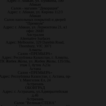
Адрес: г. Абакан, ул. Пушкина, 100
Абакан
Салон - магазин "Декорация"
Адрес: г. Абакан, ул. Кирова 112/3
Абакан
Салон напольных покрытий и дверей
"Премиум"
Адрес: г. Абакан, ул. Лермонтова 21, к1
офис 266Н
Австралия
Alternative Surfaces
Адрес: Melbourne, 329 Darebin Road,
Thornbury, VIC 3071
Алматы
Салон «ПРЕМЬЕРА»
Адрес: Республика Казахстан, г. Алматы,
ТК Жибек Жолы, ул. Жибек Жолы, 135/10а,
этаж 1, бутик А23а
Астана
Салон «ПРЕМЬЕРА»
Адрес: Республика Казахстан, г. Астана, пр-
т. Мангилик Ел, 24
Астрахань
ОБОИГРАД
Адрес: г. Астрахань, ул.Адмиралтейская
д.46
Астрахань
Салон "Великая СТЕНА"