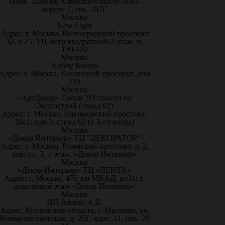
Парк. 22ой км Киевского шоссе. Вл.4
корпус Г, сек. 207Г
Москва
New Light
Адрес: г. Москва, Волгоградский проспект
32, к 25. ТЦ метр квадратный 2 этаж, п.
199-122
Москва
Nobby Rooms
Адрес: г. Москва, Ленинский проспект, дом
119
Москва
«АртДекор» Салон 3D панели на
Экспострой (стенд 62)
Адрес: г. Москва, Нахимовский проспект,
24с1, пав.3, стенд 62 (у 3-го входа)
Москва
«Декор Интерьер» ТЦ "ДЕКОРАТОР"
Адрес: г. Москва, Рязанский проспект, д. 2,
корпус. 3, 1 этаж, «Декор Интерьер»
Москва
«Декор Интерьер» ТЦ «ЛЕНТА»
Адрес: г. Москва, 47й км МКАД, вл31с1,
цокольный этаж «Декор Интерьер»
Москва
ИП Абаева А.В.
Адрес: Московская область, г. Мытищи, ул.
Коммунистическая, д. 25Г, корп. 11, пав. 20