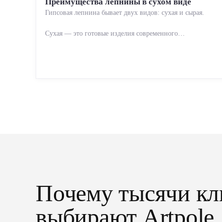
Преимущества лепнины в сухом виде
Гипсовая лепнина бывает двух видов: сухая и сырая.
Сухая — это готовые изделия современного
производства: точная геометрия, стабильное качество,
упрощенный...
Почему тысячи кл
выбирают Artpole