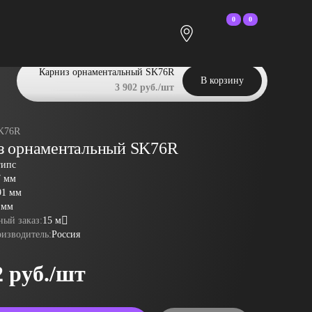
0
0
Карниз орнаментальный SK76R
В корзину
3 902 руб./шт
K76R
з орнаментальный SK76R
гипс
7 мм
91 мм
 мм
ый заказ:
15 м
оизводитель:
Россия
2 руб./шт