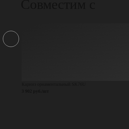
Совместим с
Карниз орнаментальный SK76U
3 902 руб./шт