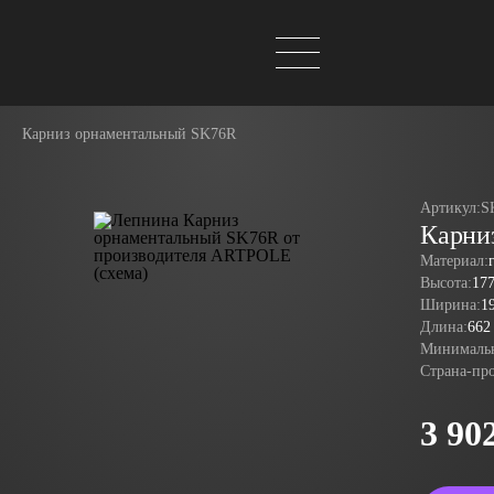
Карниз орнаментальный SK76R
Артикул:
S
Карни
Материал:
Высота:
17
Ширина:
1
Длина:
662
Минимальн
Страна-пр
3 90