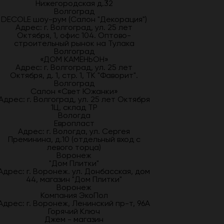
Нижегородская д.32
Волгоград
DECOLE шоу-рум (Салон "Декорация")
Адрес: г. Волгоград, ул. 25 лет
Октября, 1, офис 104. Оптово-
строительный рынок на Тулака
Волгоград
«ДОМ КАМЕНЬОН»
Адрес: г. Волгоград, ул. 25 лет
Октября, д. 1, стр. 1, ТК "Фаворит".
Волгоград
Салон «Свет Южанки»
Адрес: г. Волгоград, ул. 25 лет Октября
1Ц, склад ТР
Вологда
Европласт
Адрес: г. Вологда, ул. Сергея
Преминина, д.10 (отдельный вход с
левого торца)
Воронеж
"Дом Плитки"
Адрес: г. Воронеж. ул. Донбасская, дом
44, магазин "Дом Плитки"
Воронеж
Компания ЭкоПол
Адрес: г. Воронеж, Ленинский пр-т, 96А
Горячий Ключ
Джем - магазин