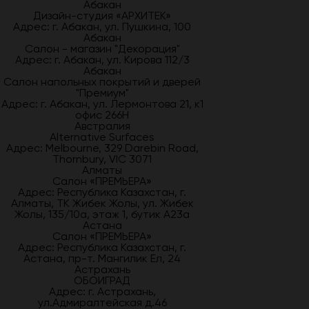
Абакан
Дизайн-студия «АРХИТЕК»
Адрес: г. Абакан, ул. Пушкина, 100
Абакан
Салон - магазин "Декорация"
Адрес: г. Абакан, ул. Кирова 112/3
Абакан
Салон напольных покрытий и дверей
"Премиум"
Адрес: г. Абакан, ул. Лермонтова 21, к1
офис 266Н
Австралия
Alternative Surfaces
Адрес: Melbourne, 329 Darebin Road,
Thornbury, VIC 3071
Алматы
Салон «ПРЕМЬЕРА»
Адрес: Республика Казахстан, г.
Алматы, ТК Жибек Жолы, ул. Жибек
Жолы, 135/10а, этаж 1, бутик А23а
Астана
Салон «ПРЕМЬЕРА»
Адрес: Республика Казахстан, г.
Астана, пр-т. Мангилик Ел, 24
Астрахань
ОБОИГРАД
Адрес: г. Астрахань,
ул.Адмиралтейская д.46