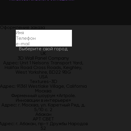
Оформление заказа
Выберите свой город
UK
3D Wall Panel Company
Адрес: Unit 1 Nelsons Transport Yard,
Halifax Road Cross Roads, Keighley,
West Yorkshire, BD22 9BG
USA
Textures-3D
Адрес: 91361 Westlake Village, California
Москва
Фирменный шоурум «Artpole.
Инновации в интерьере»
Адрес: г. Москва, ул. Каретный Ряд, д.
5/10 с. 2
Абакан
АРТ СВЕТ
Адрес: г. Абакан, пр-т Дружбы Народов
52