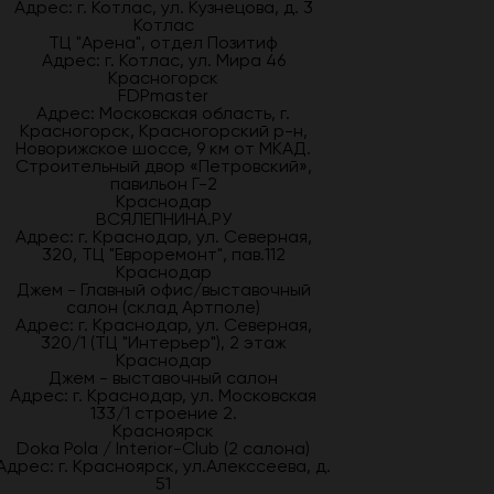
Адрес: г. Котлас, ул. Кузнецова, д. 3
Котлас
ТЦ "Арена", отдел Позитиф
Адрес: г. Котлас, ул. Мира 46
Красногорск
FDPmaster
Адрес: Московская область, г.
Красногорск, Красногорский р-н,
Новорижское шоссе, 9 км от МКАД.
Строительный двор «Петровский»,
павильон Г-2
Краснодар
ВСЯЛЕПНИНА.РУ
Адрес: г. Краснодар, ул. Северная,
320, ТЦ "Евроремонт", пав.112
Краснодар
Джем - Главный офис/выставочный
салон (склад Артполе)
Адрес: г. Краснодар, ул. Северная,
320/1 (ТЦ "Интерьер"), 2 этаж
Краснодар
Джем - выставочный салон
Адрес: г. Краснодар, ул. Московская
133/1 строение 2.
Красноярск
Doka Pola / Interior-Club (2 салона)
Адрес: г. Красноярск, ул.Алекссеева, д.
51