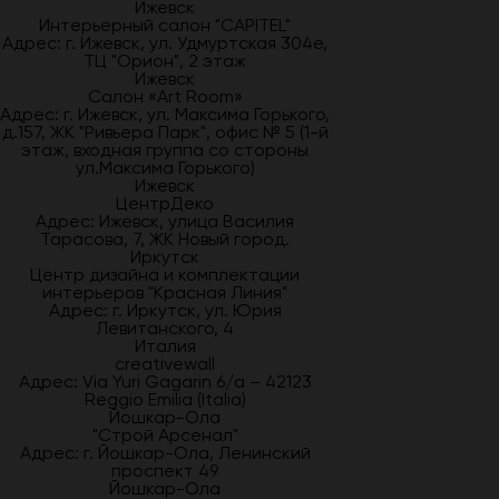
Ижевск
Интерьерный салон "CAPITEL"
Адрес: г. Ижевск, ул. Удмуртская 304е,
ТЦ "Орион", 2 этаж
Ижевск
Салон «Art Room»
Адрес: г. Ижевск, ул. Максима Горького,
д.157, ЖК "Ривьера Парк", офис № 5 (1-й
этаж, входная группа со стороны
ул.Максима Горького)
Ижевск
ЦентрДеко
Адрес: Ижевск, улица Василия
Тарасова, 7, ЖК Новый город.
Иркутск
Центр дизайна и комплектации
интерьеров "Красная Линия"
Адрес: г. Иркутск, ул. Юрия
Левитанского, 4
Италия
creativewall
Адрес: Via Yuri Gagarin 6/a – 42123
Reggio Emilia (Italia)
Йошкар-Ола
"Строй Арсенал"
Адрес: г. Йошкар-Ола, Ленинский
проспект 49
Йошкар-Ола