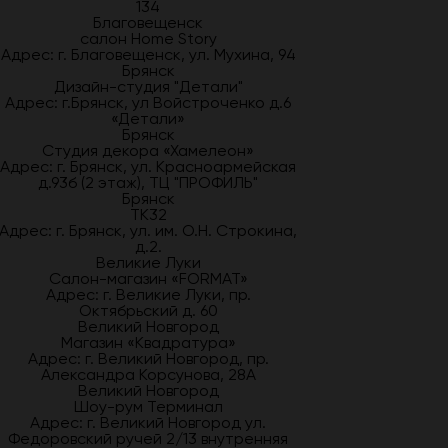
134
Благовещенск
салон Home Story
Адрес: г. Благовещенск, ул. Мухина, 94
Брянск
Дизайн-студия "Детали"
Адрес: г.Брянск, ул Войстроченко д.6
«Детали»
Брянск
Студия декора «Хамелеон»
Адрес: г. Брянск, ул. Красноармейская
д.93б (2 этаж), ТЦ "ПРОФИЛЬ"
Брянск
ТК32
Адрес: г. Брянск, ул. им. О.Н. Строкина,
д.2.
Великие Луки
Салон-магазин «FORMAT»
Адрес: г. Великие Луки, пр.
Октябрьский д. 60
Великий Новгород
Магазин «Квадратура»
Адрес: г. Великий Новгород, пр.
Александра Корсунова, 28А
Великий Новгород
Шоу-рум Терминал
Адрес: г. Великий Новгород ул.
Федоровский ручей 2/13 внутренняя