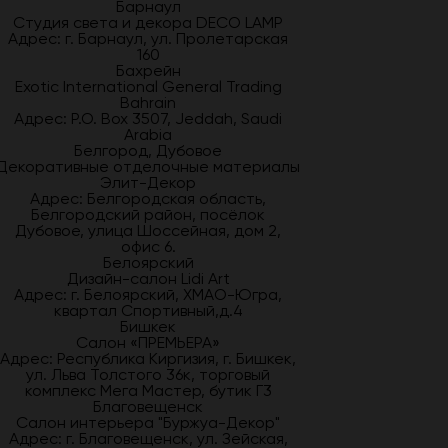
Барнаул
Студия света и декора DECO LAMP
Адрес: г. Барнаул, ул. Пролетарская
160
Бахрейн
Exotic International General Trading
Bahrain
Адрес: P.O. Box 3507, Jeddah, Saudi
Arabia
Белгород, Дубовое
Декоративные отделочные материалы
Элит-Декор
Адрес: Белгородская область,
Белгородский район, посёлок
Дубовое, улица Шоссейная, дом 2,
офис 6.
Белоярский
Дизайн-салон Lidi Art
Адрес: г. Белоярский, ХМАО-Югра,
квартал Спортивный,д.4
Бишкек
Салон «ПРЕМЬЕРА»
Адрес: Республика Киргизия, г. Бишкек,
ул. Льва Толстого 36к, торговый
комплекс Мега Мастер, бутик Г3
Благовещенск
Салон интерьера "Буржуа-Декор"
Адрес: г. Благовещенск, ул. Зейская,