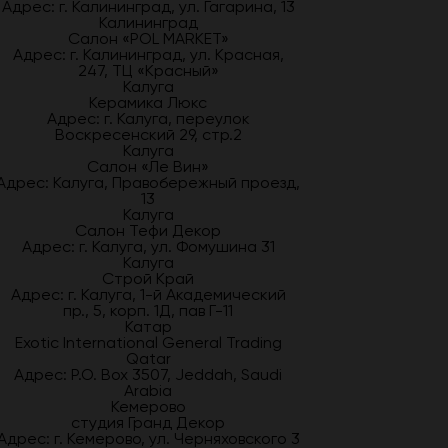
Адрес: г. Калининград, ул. Гагарина, 13
Калининград
Салон «POL MARKET»
Адрес: г. Калининград, ул. Красная,
247, ТЦ «Красный»
Калуга
Керамика Люкс
Адрес: г. Калуга, переулок
Воскресенский 29, стр.2
Калуга
Салон «Ле Вин»
Адрес: Калуга, Правобережный проезд,
13
Калуга
Салон Тефи Декор
Адрес: г. Калуга, ул. Фомушина 31
Калуга
Строй Край
Адрес: г. Калуга, 1-й Академический
пр., 5, корп. 1Д, пав Г-11
Катар
Exotic International General Trading
Qatar
Адрес: P.O. Box 3507, Jeddah, Saudi
Arabia
Кемерово
студия Гранд Декор
Адрес: г. Кемерово, ул. Черняховского 3