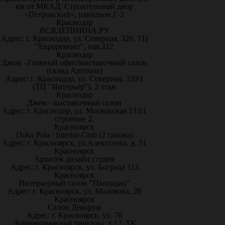
км от МКАД. Строительный двор
«Петровский», павильон Г-2
Краснодар
ВСЯЛЕПНИНА.РУ
Адрес: г. Краснодар, ул. Северная, 320, ТЦ
"Евроремонт", пав.112
Краснодар
Джем - Главный офис/выставочный салон
(склад Артполе)
Адрес: г. Краснодар, ул. Северная, 320/1
(ТЦ "Интерьер"), 2 этаж
Краснодар
Джем - выставочный салон
Адрес: г. Краснодар, ул. Московская 133/1
строение 2.
Красноярск
Doka Pola / Interior-Club (2 салона)
Адрес: г. Красноярск, ул.Алекссеева, д. 51
Красноярск
Архитек дизайн студия
Адрес: г. Красноярск, ул. Бограда 113
Красноярск
Интерьерный салон "Палладио"
Адрес: г. Красноярск, ул. Молокова, 28
Красноярск
Салон Декорум
Адрес: г. Красноярск, ул. 78
Добровольческой бригады, д.12, ТК