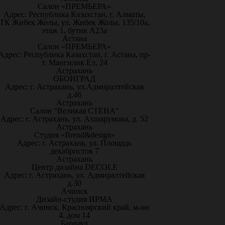
Салон «ПРЕМЬЕРА»
Адрес: Республика Казахстан, г. Алматы,
ТК Жибек Жолы, ул. Жибек Жолы, 135/10а,
этаж 1, бутик А23а
Астана
Салон «ПРЕМЬЕРА»
Адрес: Республика Казахстан, г. Астана, пр-
т. Мангилик Ел, 24
Астрахань
ОБОИГРАД
Адрес: г. Астрахань, ул.Адмиралтейская
д.46
Астрахань
Салон "Великая СТЕНА"
Адрес: г. Астрахань, ул. Ахшарумова, д. 52
Астрахань
Студия «Brend&design»
Адрес: г. Астрахань, ул. Площадь
декабристов 7
Астрахань
Центр дизайна DECOLE
Адрес: г. Астрахань, ул. Адмиралтейская
д.30
Ачинск
Дизайн-студия ИРМА
Адрес: г. Ачинск, Красноярский край, м-он
4, дом 14
Барнаул