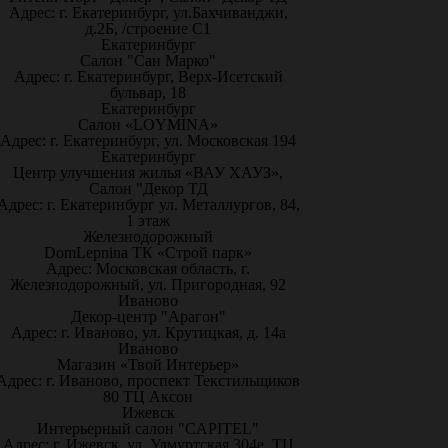
Адрес: г. Екатеринбург, ул.Бахчиванджи,
д.2Б, /строение С1
Екатеринбург
Салон "Сан Марко"
Адрес: г. Екатеринбург, Верх-Исетский
бульвар, 18
Екатеринбург
Салон «LOYMINA»
Адрес: г. Екатеринбург, ул. Московская 194
Екатеринбург
Центр улучшения жилья «ВАУ ХАУЗ»,
Салон "Декор ТД
Адрес: г. Екатеринбург ул. Металлургов, 84,
1 этаж
Железнодорожный
DomLepnina ТК «Строй парк»
Адрес: Московская область, г.
Железнодорожный, ул. Пригородная, 92
Иваново
Декор-центр "Арагон"
Адрес: г. Иваново, ул. Крутицкая, д. 14а
Иваново
Магазин «Твой Интерьер»
Адрес: г. Иваново, проспект Текстильщиков
80 ТЦ Аксон
Ижевск
Интерьерный салон "CAPITEL"
Адрес: г. Ижевск, ул. Удмуртская 304е, ТЦ