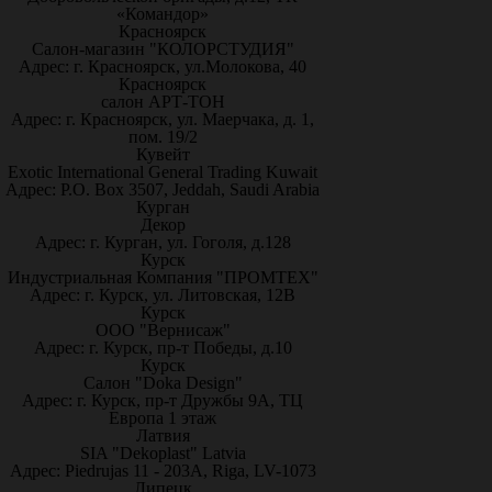
«Командор»
Красноярск
Салон-магазин "КОЛОРСТУДИЯ"
Адрес: г. Красноярск, ул.Молокова, 40
Красноярск
салон АРТ-ТОН
Адрес: г. Красноярск, ул. Маерчака, д. 1,
пом. 19/2
Кувейт
Exotic International General Trading Kuwait
Адрес: P.O. Box 3507, Jeddah, Saudi Arabia
Курган
Декор
Адрес: г. Курган, ул. Гоголя, д.128
Курск
Индустриальная Компания "ПРОМТЕХ"
Адрес: г. Курск, ул. Литовская, 12В
Курск
ООО "Вернисаж"
Адрес: г. Курск, пр-т Победы, д.10
Курск
Салон "Doka Design"
Адрес: г. Курск, пр-т Дружбы 9А, ТЦ
Европа 1 этаж
Латвия
SIA "Dekoplast" Latvia
Адрес: Piedrujas 11 - 203A, Riga, LV-1073
Липецк