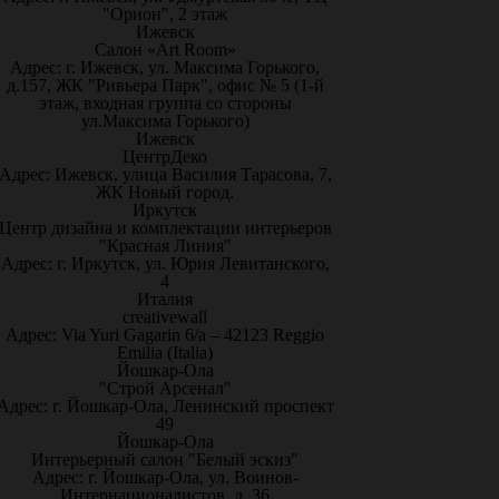
"Орион", 2 этаж
Ижевск
Салон «Art Room»
Адрес: г. Ижевск, ул. Максима Горького,
д.157, ЖК "Ривьера Парк", офис № 5 (1-й
этаж, входная группа со стороны
ул.Максима Горького)
Ижевск
ЦентрДеко
Адрес: Ижевск, улица Василия Тарасова, 7,
ЖК Новый город.
Иркутск
Центр дизайна и комплектации интерьеров
"Красная Линия"
Адрес: г. Иркутск, ул. Юрия Левитанского,
4
Италия
creativewall
Адрес: Via Yuri Gagarin 6/a – 42123 Reggio
Emilia (Italia)
Йошкар-Ола
"Строй Арсенал"
Адрес: г. Йошкар-Ола, Ленинский проспект
49
Йошкар-Ола
Интерьерный салон "Белый эскиз"
Адрес: г. Йошкар-Ола, ул. Воинов-
Интернационалистов, д. 36