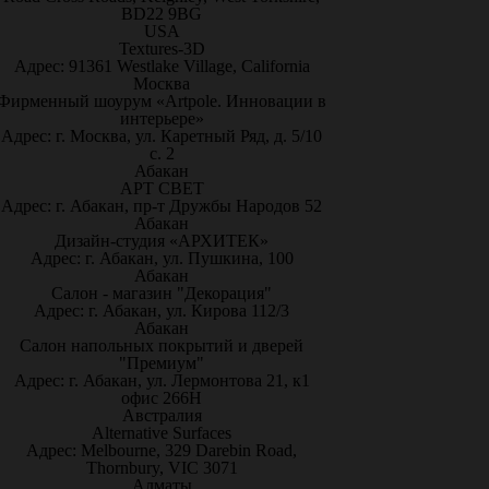
BD22 9BG
USA
Textures-3D
Адрес: 91361 Westlake Village, California
Москва
Фирменный шоурум «Artpole. Инновации в
интерьере»
Адрес: г. Москва, ул. Каретный Ряд, д. 5/10
с. 2
Абакан
АРТ СВЕТ
Адрес: г. Абакан, пр-т Дружбы Народов 52
Абакан
Дизайн-студия «АРХИТЕК»
Адрес: г. Абакан, ул. Пушкина, 100
Абакан
Салон - магазин "Декорация"
Адрес: г. Абакан, ул. Кирова 112/3
Абакан
Салон напольных покрытий и дверей
"Премиум"
Адрес: г. Абакан, ул. Лермонтова 21, к1
офис 266Н
Австралия
Alternative Surfaces
Адрес: Melbourne, 329 Darebin Road,
Thornbury, VIC 3071
Алматы