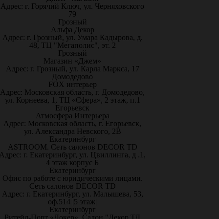
Адрес: г. Горячий Ключ, ул. Черняховского
79
Грозный
Альфа Декор
Адрес: г. Грозный, ул. Умара Кадырова, д.
48, ТЦ "Мегаполис", эт. 2
Грозный
Магазин «Джем»
Адрес: г. Грозный, ул. Карла Маркса, 17
Домодедово
FOX интерьер
Адрес: Московская область, г. Домодедово,
ул. Корнеева, 1, ТЦ «Сфера», 2 этаж, п.1
Егорьевск
Атмосфера Интерьера
Адрес: Московская область, г. Егорьевск,
ул. Александра Невского, 2В
Екатеринбург
ASTROOM. Сеть салонов DECOR TD
Адрес: г. Екатеринбург, ул. Цвиллинга, д .1,
4 этаж корпус Б
Екатеринбург
Офис по работе с юридическими лицами.
Сеть салонов DECOR TD
Адрес: г. Екатеринбург, ул. Малышева, 53,
оф.514 |5 этаж|
Екатеринбург
Ритейл-Порт «Докер», Салон "Декор ТД