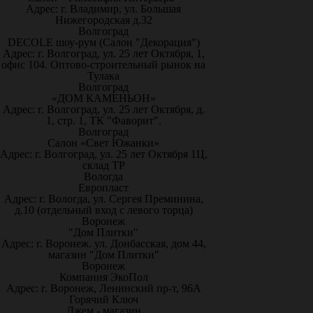
Адрес: г. Владимир, ул. Большая
Нижегородская д.32
Волгоград
DECOLE шоу-рум (Салон "Декорация")
Адрес: г. Волгоград, ул. 25 лет Октября, 1,
офис 104. Оптово-строительный рынок на
Тулака
Волгоград
«ДОМ КАМЕНЬОН»
Адрес: г. Волгоград, ул. 25 лет Октября, д.
1, стр. 1, ТК "Фаворит".
Волгоград
Салон «Свет Южанки»
Адрес: г. Волгоград, ул. 25 лет Октября 1Ц,
склад ТР
Вологда
Европласт
Адрес: г. Вологда, ул. Сергея Преминина,
д.10 (отдельный вход с левого торца)
Воронеж
"Дом Плитки"
Адрес: г. Воронеж. ул. Донбасская, дом 44,
магазин "Дом Плитки"
Воронеж
Компания ЭкоПол
Адрес: г. Воронеж, Ленинский пр-т, 96А
Горячий Ключ
Джем - магазин