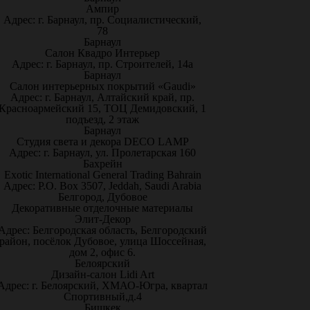
Ампир
Адрес: г. Барнаул, пр. Социалистический,
78
Барнаул
Салон Квадро Интерьер
Адрес: г. Барнаул, пр. Строителей, 14а
Барнаул
Салон интерьерных покрытий «Gaudi»
Адрес: г. Барнаул, Алтайский край, пр.
Красноармейский 15, ТОЦ Демидовский, 1
подъезд, 2 этаж
Барнаул
Студия света и декора DECO LAMP
Адрес: г. Барнаул, ул. Пролетарская 160
Бахрейн
Exotic International General Trading Bahrain
Адрес: P.O. Box 3507, Jeddah, Saudi Arabia
Белгород, Дубовое
Декоративные отделочные материалы
Элит-Декор
Адрес: Белгородская область, Белгородский
район, посёлок Дубовое, улица Шоссейная,
дом 2, офис 6.
Белоярский
Дизайн-салон Lidi Art
Адрес: г. Белоярский, ХМАО-Югра, квартал
Спортивный,д.4
Бишкек