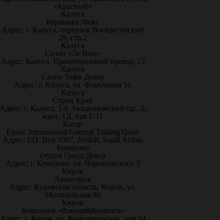
«Красный»
Калуга
Керамика Люкс
Адрес: г. Калуга, переулок Воскресенский
29, стр.2
Калуга
Салон «Ле Вин»
Адрес: Калуга, Правобережный проезд, 13
Калуга
Салон Тефи Декор
Адрес: г. Калуга, ул. Фомушина 31
Калуга
Строй Край
Адрес: г. Калуга, 1-й Академический пр., 5,
корп. 1Д, пав Г-11
Катар
Exotic International General Trading Qatar
Адрес: P.O. Box 3507, Jeddah, Saudi Arabia
Кемерово
студия Гранд Декор
Адрес: г. Кемерово, ул. Черняховского 3
Киров
Акватория
Адрес: Кировская область, Киров, ул.
Милицейская 80
Киров
Компания «Ванная&Комната»
Адрес: г. Киров, ул. Комсомольская, дом 14