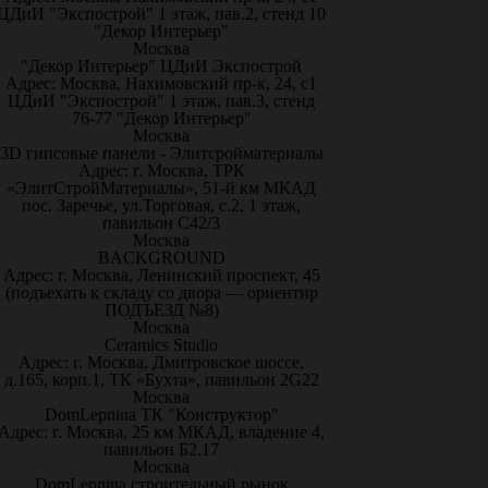
ЦДиИ "Экспострой" 1 этаж, пав.2, стенд 10
"Декор Интерьер"
Москва
"Декор Интерьер" ЦДиИ Экспострой
Адрес: Москва, Нахимовский пр-к, 24, с1
ЦДиИ "Экспострой" 1 этаж, пав.3, стенд
76-77 "Декор Интерьер"
Москва
3D гипсовые панели - Элитсройматериалы
Адрес: г. Москва, ТРК
«ЭлитСтройМатериалы», 51-й км МКАД
пос. Заречье, ул.Торговая, с.2, 1 этаж,
павильон С42/3
Москва
BACKGROUND
Адрес: г. Москва, Ленинский проспект, 45
(подъехать к складу со двора — ориентир
ПОДЪЕЗД №8)
Москва
Ceramics Studio
Адрес: г. Москва, Дмитровское шоссе,
д.165, корп.1, ТК «Бухта», павильон 2G22
Москва
DomLepnina ТК "Конструктор"
Адрес: г. Москва, 25 км МКАД, владение 4,
павильон Б2.17
Москва
DomLepnina строительный рынок