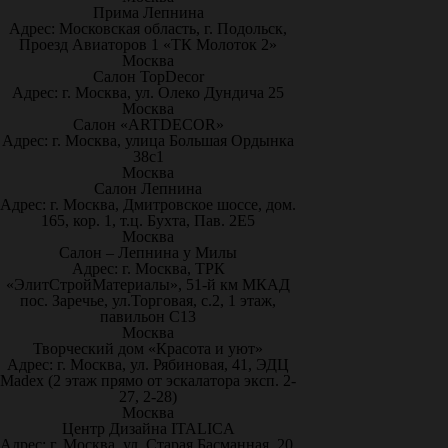
Прима Лепнина
Адрес: Московская область, г. Подольск,
Проезд Авиаторов 1 «ТК Молоток 2»
Москва
Салон TopDecor
Адрес: г. Москва, ул. Олеко Дундича 25
Москва
Салон «ARTDECOR»
Адрес: г. Москва, улица Большая Ордынка
38с1
Москва
Салон Лепнина
Адрес: г. Москва, Дмитровское шоссе, дом.
165, кор. 1, т.ц. Бухта, Пав. 2Е5
Москва
Салон – Лепнина у Милы
Адрес: г. Москва, ТРК
«ЭлитСтройМатериалы», 51-й км МКАД
пос. Заречье, ул.Торговая, с.2, 1 этаж,
павильон С13
Москва
Творческий дом «Красота и уют»
Адрес: г. Москва, ул. Рябиновая, 41, ЭДЦ
Madex (2 этаж прямо от эскалатора эксп. 2-
27, 2-28)
Москва
Центр Дизайна ITALICA
Адрес: г. Москва, ул. Старая Басманная, 20,