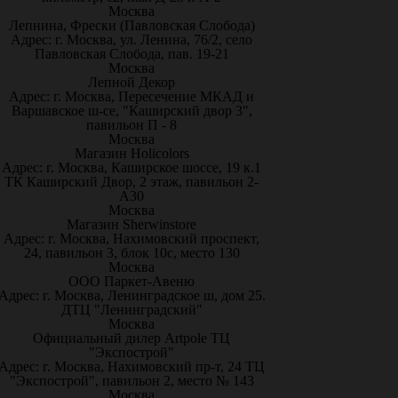
Москва
Лепнина, Фрески (Павловская Слобода)
Адрес: г. Москва, ул. Ленина, 76/2, село
Павловская Слобода, пав. 19-21
Москва
Лепной Декор
Адрес: г. Москва, Пересечение МКАД и
Варшавское ш-се, "Каширский двор 3",
павильон П - 8
Москва
Магазин Holicolors
Адрес: г. Москва, Каширское шоссе, 19 к.1
ТК Каширский Двор, 2 этаж, павильон 2-
А30
Москва
Магазин Sherwinstore
Адрес: г. Москва, Нахимовский проспект,
24, павильон 3, блок 10с, место 130
Москва
ООО Паркет-Авeню
Адрес: г. Москва, Ленинградское ш, дом 25.
ДТЦ "Ленинградский"
Москва
Официальный дилер Artpole ТЦ
"Экспострой"
Адрес: г. Москва, Нахимовский пр-т, 24 ТЦ
"Экспострой", павильон 2, место № 143
Москва