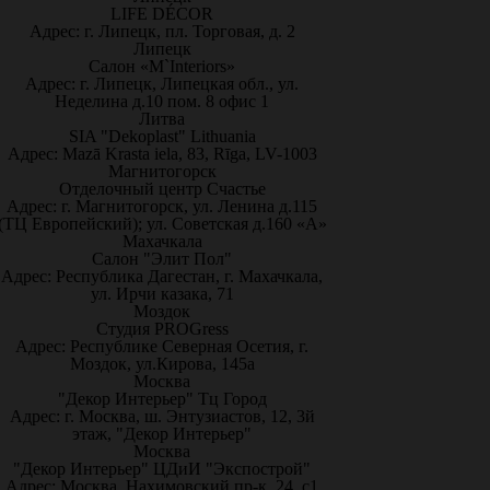
LIFE DÉCOR
Адрес: г. Липецк, пл. Торговая, д. 2
Липецк
Салон «M`Interiors»
Адрес: г. Липецк, Липецкая обл., ул.
Неделина д.10 пом. 8 офис 1
Литва
SIA "Dekoplast" Lithuania
Адрес: Mazā Krasta iela, 83, Rīga, LV-1003
Магнитогорск
Отделочный центр Счастье
Адрес: г. Магнитогорск, ул. Ленина д.115
(ТЦ Европейский); ул. Советская д.160 «А»
Махачкала
Салон "Элит Пол"
Адрес: Республика Дагестан, г. Махачкала,
ул. Ирчи казака, 71
Моздок
Студия PROGress
Адрес: Республике Северная Осетия, г.
Моздок, ул.Кирова, 145а
Москва
"Декор Интерьер" Тц Город
Адрес: г. Москва, ш. Энтузиастов, 12, 3й
этаж, "Декор Интерьер"
Москва
"Декор Интерьер" ЦДиИ "Экспострой"
Адрес: Москва, Нахимовский пр-к, 24, с1