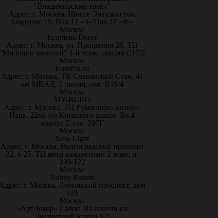
"Владимирский тракт"
Адрес: г. Москва, Шоссе Энтузиастов,
владение 19, Пав.12 «З»/Пав.17 «Ф»
Москва
Ecumena-Decor
Адрес: г. Москва, ул. Пришвина 26, ТЦ
"Миллион мелочей" 1-й этаж, секция С17/2
Москва
EuroPlit.ru
Адрес: г. Москва, ТК Славянский Стан, 41
км МКАД, 1 линия, пав. В19/4
Москва
MY-BURO
Адрес: г. Москва, ТЦ Румянцево Бизнес-
Парк. 22ой км Киевского шоссе. Вл.4
корпус Г, сек. 207Г
Москва
New Light
Адрес: г. Москва, Волгоградский проспект
32, к 25. ТЦ метр квадратный 2 этаж, п.
199-122
Москва
Nobby Rooms
Адрес: г. Москва, Ленинский проспект, дом
119
Москва
«АртДекор» Салон 3D панели на
Экспострой (стенд 62)