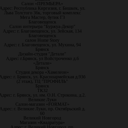
Салон «ПРЕМЬЕРА»
Адрес: Республика Киргизия, г. Бишкек, ул.
Льва Толстого 36к, торговый комплекс
Мега Мастер, бутик Г3
Благовещенск
Салон интерьера "Буржуа-Декор"
Адрес: г. Благовещенск, ул. Зейская, 134
Благовещенск
салон Home Story
Адрес: г. Благовещенск, ул. Мухина, 94
Брянск
Дизайн-студия "Детали"
Адрес: г.Брянск, ул Войстроченко д.6
«Детали»
Брянск
Студия декора «Хамелеон»
Адрес: г. Брянск, ул. Красноармейская д.93б
(2 этаж), ТЦ "ПРОФИЛЬ"
Брянск
ТК32
Адрес: г. Брянск, ул. им. О.Н. Строкина, д.2.
Великие Луки
Салон-магазин «FORMAT»
Адрес: г. Великие Луки, пр. Октябрьский д.
60
Великий Новгород
Магазин «Квадратура»
Адрес: г. Великий Новгород, пр.