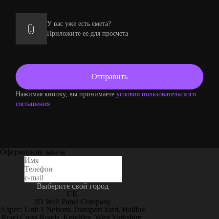
У вас уже есть смета?
Приложите ее для просчета
Нажимая кнопку, вы принимаете
условия пользовательского
соглашения
Оформление заказа
Выберите свой город
UK
3D Wall Panel Company
Адрес: Unit 1 Nelsons Transport Yard, Halifax
Road Cross Roads, Keighley, West Yorkshire,