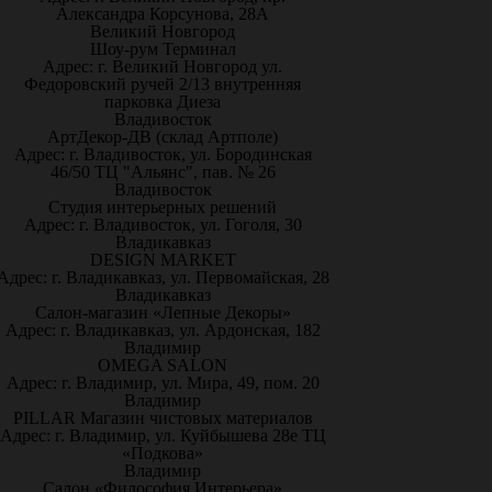
Александра Корсунова, 28А
Великий Новгород
Шоу-рум Терминал
Адрес: г. Великий Новгород ул.
Федоровский ручей 2/13 внутренняя
парковка Диеза
Владивосток
АртДекор-ДВ (склад Артполе)
Адрес: г. Владивосток, ул. Бородинская
46/50 ТЦ "Альянс", пав. № 26
Владивосток
Студия интерьерных решений
Адрес: г. Владивосток, ул. Гоголя, 30
Владикавказ
DESIGN MARKET
Адрес: г. Владикавказ, ул. Первомайская, 28
Владикавказ
Салон-магазин «Лепные Декоры»
Адрес: г. Владикавказ, ул. Ардонская, 182
Владимир
OMEGA SALON
Адрес: г. Владимир, ул. Мира, 49, пом. 20
Владимир
PILLAR Магазин чистовых материалов
Адрес: г. Владимир, ул. Куйбышева 28е ТЦ
«Подкова»
Владимир
Салон «Философия Интерьера»