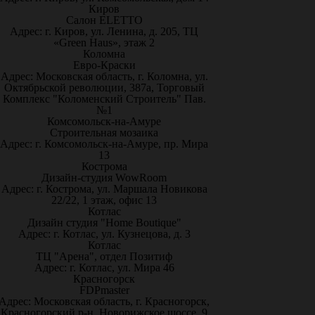
Киров
Салон ELETTO
Адрес: г. Киров, ул. Ленина, д. 205, ТЦ
«Green Haus», этаж 2
Коломна
Евро-Краски
Адрес: Московская область, г. Коломна, ул.
Октябрьской революции, 387а, Торговый
Комплекс "Коломенский Строитель" Пав.
№1
Комсомольск-на-Амуре
Строительная мозаика
Адрес: г. Комсомольск-на-Амуре, пр. Мира
13
Кострома
Дизайн-студия WowRoom
Адрес: г. Кострома, ул. Маршала Новикова
22/22, 1 этаж, офис 13
Котлас
Дизайн студия "Home Boutique"
Адрес: г. Котлас, ул. Кузнецова, д. 3
Котлас
ТЦ "Арена", отдел Позитиф
Адрес: г. Котлас, ул. Мира 46
Красногорск
FDPmaster
Адрес: Московская область, г. Красногорск,
Красногорский р-н, Новорижское шоссе, 9