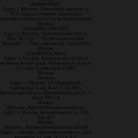
Корнер Oboi1
Адрес: г. Москва, Ленинский проспект д.
70/11 вход со стороны Ленинского
проспекта (4 минуты от ст. м. Вавиловская)
Москва
ЛЕПНИНА МАРКЕТ
Адрес: г. Москва, Ленинградское шоссе,
Дом. 58, Стр. 7, ТЦ Интерьер дизайн
"Водный", 1 Этаж цокольный, Секция 021
Москва
ЛепниННа и Декор
Адрес: г. Москва, Киевское шоссе 22-ой
километр Бизнес парк «Румянцево», корпус
«Г», вход 9, павильон Г246/1
Москва
Лепнина
Адрес: г. Москва, ТЦ Петровский,
павильоны А-44, В-42, Г-34. МО,
Красногорский р-н, Новорижское шоссе, 9
км от МКАД
Москва
Лепнина, Фрески (Волоколамское ш.)
Адрес: г. Москва, Волоколамское ш., 103,
пав. Б-7
Москва
Лепнина, Фрески (Новорижское шоссе)
Адрес: г. Москва, Новорижское шоссе, 26-й
километр, с2, пав. Д-23 и А-2