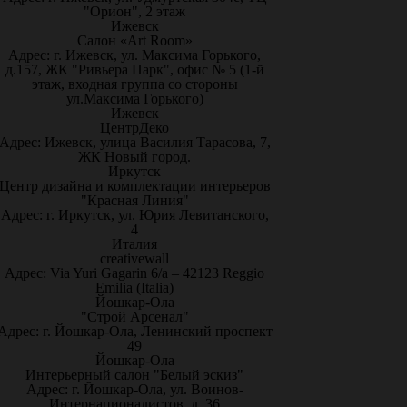
"Орион", 2 этаж
Ижевск
Салон «Art Room»
Адрес: г. Ижевск, ул. Максима Горького,
д.157, ЖК "Ривьера Парк", офис № 5 (1-й
этаж, входная группа со стороны
ул.Максима Горького)
Ижевск
ЦентрДеко
Адрес: Ижевск, улица Василия Тарасова, 7,
ЖК Новый город.
Иркутск
Центр дизайна и комплектации интерьеров
"Красная Линия"
Адрес: г. Иркутск, ул. Юрия Левитанского,
4
Италия
creativewall
Адрес: Via Yuri Gagarin 6/a – 42123 Reggio
Emilia (Italia)
Йошкар-Ола
"Строй Арсенал"
Адрес: г. Йошкар-Ола, Ленинский проспект
49
Йошкар-Ола
Интерьерный салон "Белый эскиз"
Адрес: г. Йошкар-Ола, ул. Воинов-
Интернационалистов, д. 36