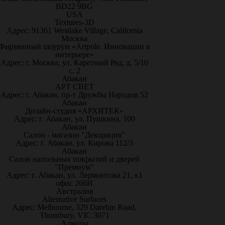
BD22 9BG
USA
Textures-3D
Адрес: 91361 Westlake Village, California
Москва
Фирменный шоурум «Artpole. Инновации в
интерьере»
Адрес: г. Москва, ул. Каретный Ряд, д. 5/10
с. 2
Абакан
АРТ СВЕТ
Адрес: г. Абакан, пр-т Дружбы Народов 52
Абакан
Дизайн-студия «АРХИТЕК»
Адрес: г. Абакан, ул. Пушкина, 100
Абакан
Салон - магазин "Декорация"
Адрес: г. Абакан, ул. Кирова 112/3
Абакан
Салон напольных покрытий и дверей
"Премиум"
Адрес: г. Абакан, ул. Лермонтова 21, к1
офис 266Н
Австралия
Alternative Surfaces
Адрес: Melbourne, 329 Darebin Road,
Thornbury, VIC 3071
Алматы