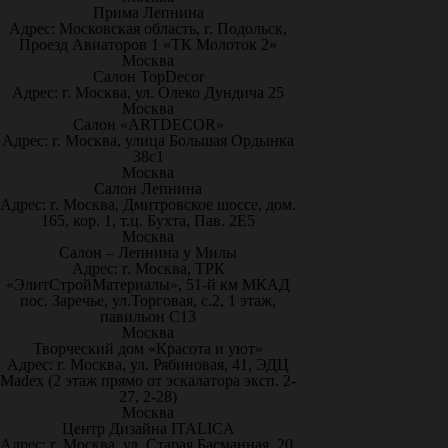
Прима Лепнина
Адрес: Московская область, г. Подольск,
Проезд Авиаторов 1 «ТК Молоток 2»
Москва
Салон TopDecor
Адрес: г. Москва, ул. Олеко Дундича 25
Москва
Салон «ARTDECOR»
Адрес: г. Москва, улица Большая Ордынка
38с1
Москва
Салон Лепнина
Адрес: г. Москва, Дмитровское шоссе, дом.
165, кор. 1, т.ц. Бухта, Пав. 2Е5
Москва
Салон – Лепнина у Милы
Адрес: г. Москва, ТРК
«ЭлитСтройМатериалы», 51-й км МКАД
пос. Заречье, ул.Торговая, с.2, 1 этаж,
павильон С13
Москва
Творческий дом «Красота и уют»
Адрес: г. Москва, ул. Рябиновая, 41, ЭДЦ
Madex (2 этаж прямо от эскалатора эксп. 2-
27, 2-28)
Москва
Центр Дизайна ITALICA
Адрес: г. Москва, ул. Старая Басманная, 20,