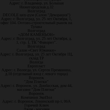
Адрес: г. Владимир, ул. Большая
Нижегородская д.32
Волгоград
DECOLE шоу-рум (Салон "Декорация")
Адрес: г. Волгоград, ул. 25 лет Октября, 1,
офис 104. Оптово-строительный рынок на
Тулака
Волгоград
«ДОМ КАМЕНЬОН»
Адрес: г. Волгоград, ул. 25 лет Октября, д.
1, стр. 1, ТК "Фаворит".
Волгоград
Салон «Свет Южанки»
Адрес: г. Волгоград, ул. 25 лет Октября 1Ц,
склад ТР
Вологда
Европласт
Адрес: г. Вологда, ул. Сергея Преминина,
д.10 (отдельный вход с левого торца)
Воронеж
"Дом Плитки"
Адрес: г. Воронеж. ул. Донбасская, дом 44,
магазин "Дом Плитки"
Воронеж
Компания ЭкоПол
Адрес: г. Воронеж, Ленинский пр-т, 96А
Горячий Ключ
Джем - магазин