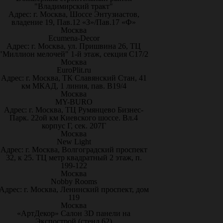
"Владимирский тракт"
Адрес: г. Москва, Шоссе Энтузиастов,
владение 19, Пав.12 «З»/Пав.17 «Ф»
Москва
Ecumena-Decor
Адрес: г. Москва, ул. Пришвина 26, ТЦ
"Миллион мелочей" 1-й этаж, секция С17/2
Москва
EuroPlit.ru
Адрес: г. Москва, ТК Славянский Стан, 41
км МКАД, 1 линия, пав. В19/4
Москва
MY-BURO
Адрес: г. Москва, ТЦ Румянцево Бизнес-
Парк. 22ой км Киевского шоссе. Вл.4
корпус Г, сек. 207Г
Москва
New Light
Адрес: г. Москва, Волгоградский проспект
32, к 25. ТЦ метр квадратный 2 этаж, п.
199-122
Москва
Nobby Rooms
Адрес: г. Москва, Ленинский проспект, дом
119
Москва
«АртДекор» Салон 3D панели на
Экспострой (стенд 62)