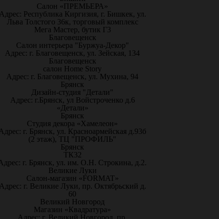
Салон «ПРЕМЬЕРА»
Адрес: Республика Киргизия, г. Бишкек, ул.
Льва Толстого 36к, торговый комплекс
Мега Мастер, бутик Г3
Благовещенск
Салон интерьера "Буржуа-Декор"
Адрес: г. Благовещенск, ул. Зейская, 134
Благовещенск
салон Home Story
Адрес: г. Благовещенск, ул. Мухина, 94
Брянск
Дизайн-студия "Детали"
Адрес: г.Брянск, ул Войстроченко д.6
«Детали»
Брянск
Студия декора «Хамелеон»
Адрес: г. Брянск, ул. Красноармейская д.93б
(2 этаж), ТЦ "ПРОФИЛЬ"
Брянск
ТК32
Адрес: г. Брянск, ул. им. О.Н. Строкина, д.2.
Великие Луки
Салон-магазин «FORMAT»
Адрес: г. Великие Луки, пр. Октябрьский д.
60
Великий Новгород
Магазин «Квадратура»
Адрес: г. Великий Новгород, пр.