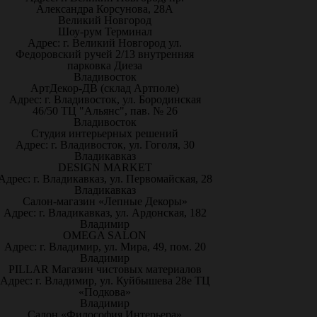
Александра Корсунова, 28А
Великий Новгород
Шоу-рум Терминал
Адрес: г. Великий Новгород ул.
Федоровский ручей 2/13 внутренняя
парковка Диеза
Владивосток
АртДекор-ДВ (склад Артполе)
Адрес: г. Владивосток, ул. Бородинская
46/50 ТЦ "Альянс", пав. № 26
Владивосток
Студия интерьерных решений
Адрес: г. Владивосток, ул. Гоголя, 30
Владикавказ
DESIGN MARKET
Адрес: г. Владикавказ, ул. Первомайская, 28
Владикавказ
Салон-магазин «Лепные Декоры»
Адрес: г. Владикавказ, ул. Ардонская, 182
Владимир
OMEGA SALON
Адрес: г. Владимир, ул. Мира, 49, пом. 20
Владимир
PILLAR Магазин чистовых материалов
Адрес: г. Владимир, ул. Куйбышева 28е ТЦ
«Подкова»
Владимир
Салон «Философия Интерьера»