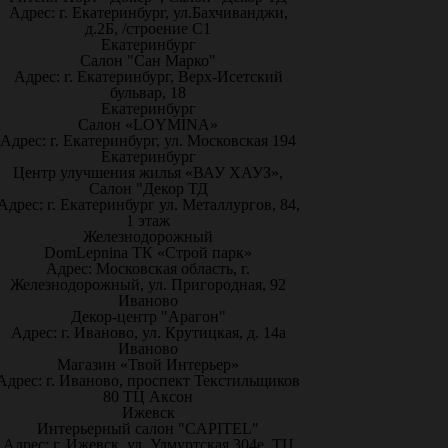
Адрес: г. Екатеринбург, ул.Бахчиванджи,
д.2Б, /строение С1
Екатеринбург
Салон "Сан Марко"
Адрес: г. Екатеринбург, Верх-Исетский
бульвар, 18
Екатеринбург
Салон «LOYMINA»
Адрес: г. Екатеринбург, ул. Московская 194
Екатеринбург
Центр улучшения жилья «ВАУ ХАУЗ»,
Салон "Декор ТД
Адрес: г. Екатеринбург ул. Металлургов, 84,
1 этаж
Железнодорожный
DomLepnina ТК «Строй парк»
Адрес: Московская область, г.
Железнодорожный, ул. Пригородная, 92
Иваново
Декор-центр "Арагон"
Адрес: г. Иваново, ул. Крутицкая, д. 14а
Иваново
Магазин «Твой Интерьер»
Адрес: г. Иваново, проспект Текстильщиков
80 ТЦ Аксон
Ижевск
Интерьерный салон "CAPITEL"
Адрес: г. Ижевск, ул. Удмуртская 304е, ТЦ