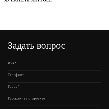
3D ПАНЕЛИ ARTPOLE
Л
Задать вопрос