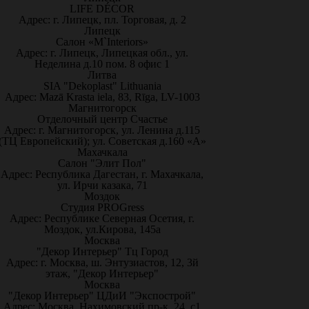
LIFE DÉCOR
Адрес: г. Липецк, пл. Торговая, д. 2
Липецк
Салон «M`Interiors»
Адрес: г. Липецк, Липецкая обл., ул.
Неделина д.10 пом. 8 офис 1
Литва
SIA "Dekoplast" Lithuania
Адрес: Mazā Krasta iela, 83, Rīga, LV-1003
Магнитогорск
Отделочный центр Счастье
Адрес: г. Магнитогорск, ул. Ленина д.115
(ТЦ Европейский); ул. Советская д.160 «А»
Махачкала
Салон "Элит Пол"
Адрес: Республика Дагестан, г. Махачкала,
ул. Ирчи казака, 71
Моздок
Студия PROGress
Адрес: Республике Северная Осетия, г.
Моздок, ул.Кирова, 145а
Москва
"Декор Интерьер" Тц Город
Адрес: г. Москва, ш. Энтузиастов, 12, 3й
этаж, "Декор Интерьер"
Москва
"Декор Интерьер" ЦДиИ "Экспострой"
Адрес: Москва, Нахимовский пр-к, 24, с1