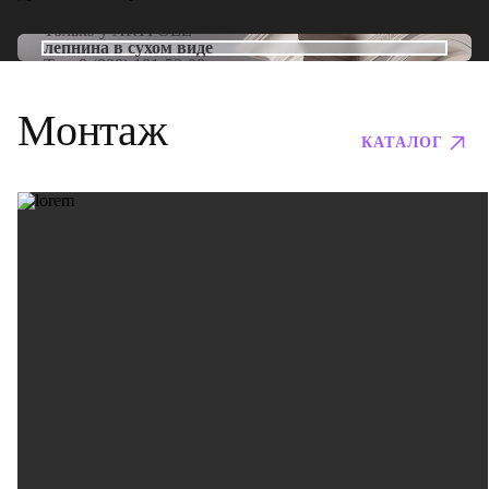
Только у
ARTPOLE
лепнина в сухом виде
Тел:
8 (800) 101-53-00
Монтаж
КАТАЛОГ