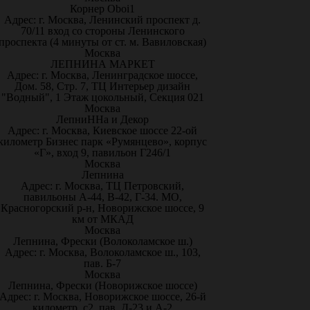
Корнер Oboi1
Адрес: г. Москва, Ленинский проспект д.
70/11 вход со стороны Ленинского
проспекта (4 минуты от ст. м. Вавиловская)
Москва
ЛЕПНИНА МАРКЕТ
Адрес: г. Москва, Ленинградское шоссе,
Дом. 58, Стр. 7, ТЦ Интерьер дизайн
"Водный", 1 Этаж цокольный, Секция 021
Москва
ЛепниННа и Декор
Адрес: г. Москва, Киевское шоссе 22-ой
километр Бизнес парк «Румянцево», корпус
«Г», вход 9, павильон Г246/1
Москва
Лепнина
Адрес: г. Москва, ТЦ Петровский,
павильоны А-44, В-42, Г-34. МО,
Красногорский р-н, Новорижское шоссе, 9
км от МКАД
Москва
Лепнина, Фрески (Волоколамское ш.)
Адрес: г. Москва, Волоколамское ш., 103,
пав. Б-7
Москва
Лепнина, Фрески (Новорижское шоссе)
Адрес: г. Москва, Новорижское шоссе, 26-й
километр, с2, пав. Д-23 и А-2