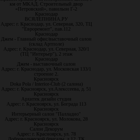
км от МКАД. Строительный двор
«Петровский», павильон Г-2
Краснодар
ВСЯЛЕПНИНА.РУ
Адрес: г. Краснодар, ул. Северная, 320, ТЦ
"Евроремонт", пав.112
Краснодар
Джем - Главный офис/выставочный салон
(склад Артполе)
Адрес: г. Краснодар, ул. Северная, 320/1
(ТЦ "Интерьер"), 2 этаж
Краснодар
Джем - выставочный салон
Адрес: г. Краснодар, ул. Московская 133/1
строение 2.
Красноярск
Doka Pola / Interior-Club (2 салона)
Адрес: г. Красноярск, ул.Алекссеева, д. 51
Красноярск
Архитек дизайн студия
Адрес: г. Красноярск, ул. Бограда 113
Красноярск
Интерьерный салон "Палладио"
Адрес: г. Красноярск, ул. Молокова, 28
Красноярск
Салон Декорум
Адрес: г. Красноярск, ул. 78
Добровольческой бригады, д.12, ТК