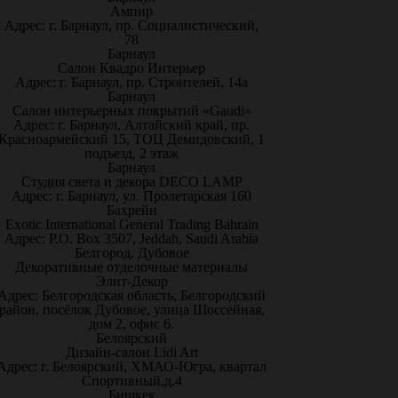
Ампир
Адрес: г. Барнаул, пр. Социалистический,
78
Барнаул
Салон Квадро Интерьер
Адрес: г. Барнаул, пр. Строителей, 14а
Барнаул
Салон интерьерных покрытий «Gaudi»
Адрес: г. Барнаул, Алтайский край, пр.
Красноармейский 15, ТОЦ Демидовский, 1
подъезд, 2 этаж
Барнаул
Студия света и декора DECO LAMP
Адрес: г. Барнаул, ул. Пролетарская 160
Бахрейн
Exotic International General Trading Bahrain
Адрес: P.O. Box 3507, Jeddah, Saudi Arabia
Белгород, Дубовое
Декоративные отделочные материалы
Элит-Декор
Адрес: Белгородская область, Белгородский
район, посёлок Дубовое, улица Шоссейная,
дом 2, офис 6.
Белоярский
Дизайн-салон Lidi Art
Адрес: г. Белоярский, ХМАО-Югра, квартал
Спортивный,д.4
Бишкек