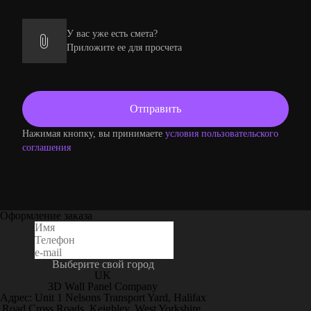
У вас уже есть смета?
Приложите ее для просчета
Нажимая кнопку, вы принимаете
условия пользовательского
соглашения
Оформление заказа
Выберите свой город
UK
3D Wall Panel Company
Адрес: Unit 1 Nelsons Transport Yard, Halifax
Road Cross Roads, Keighley, West Yorkshire,