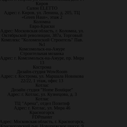
Киров
Салон ELETTO
Адрес: г. Киров, ул. Ленина, д. 205, ТЦ
«Green Haus», этаж 2
Коломна
Евро-Краски
Адрес: Московская область, г. Коломна, ул.
Октябрьской революции, 387а, Торговый
Комплекс "Коломенский Строитель" Пав.
№1
Комсомольск-на-Амуре
Строительная мозаика
Адрес: г. Комсомольск-на-Амуре, пр. Мира
13
Кострома
Дизайн-студия WowRoom
Адрес: г. Кострома, ул. Маршала Новикова
22/22, 1 этаж, офис 13
Котлас
Дизайн студия "Home Boutique"
Адрес: г. Котлас, ул. Кузнецова, д. 3
Котлас
ТЦ "Арена", отдел Позитиф
Адрес: г. Котлас, ул. Мира 46
Красногорск
FDPmaster
Адрес: Московская область, г. Красногорск,
Красногорский р-н, Новорижское шоссе, 9