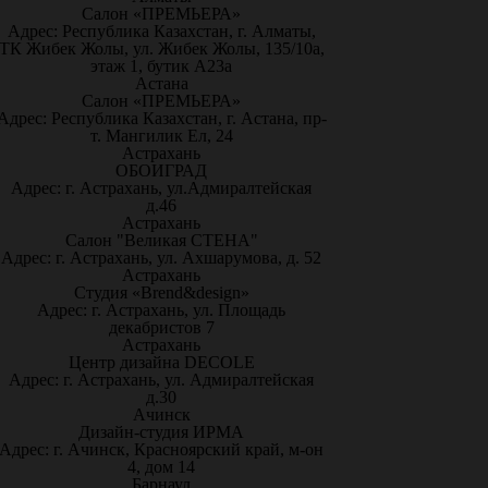
Салон «ПРЕМЬЕРА»
Адрес: Республика Казахстан, г. Алматы,
ТК Жибек Жолы, ул. Жибек Жолы, 135/10а,
этаж 1, бутик А23а
Астана
Салон «ПРЕМЬЕРА»
Адрес: Республика Казахстан, г. Астана, пр-
т. Мангилик Ел, 24
Астрахань
ОБОИГРАД
Адрес: г. Астрахань, ул.Адмиралтейская
д.46
Астрахань
Салон "Великая СТЕНА"
Адрес: г. Астрахань, ул. Ахшарумова, д. 52
Астрахань
Студия «Brend&design»
Адрес: г. Астрахань, ул. Площадь
декабристов 7
Астрахань
Центр дизайна DECOLE
Адрес: г. Астрахань, ул. Адмиралтейская
д.30
Ачинск
Дизайн-студия ИРМА
Адрес: г. Ачинск, Красноярский край, м-он
4, дом 14
Барнаул