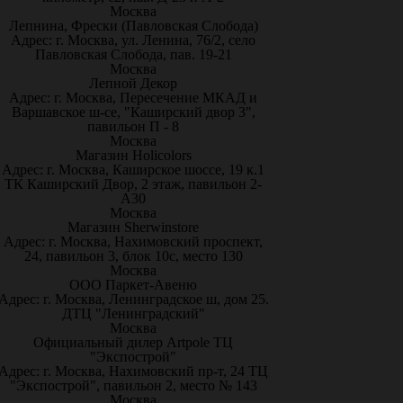
Москва
Лепнина, Фрески (Павловская Слобода)
Адрес: г. Москва, ул. Ленина, 76/2, село
Павловская Слобода, пав. 19-21
Москва
Лепной Декор
Адрес: г. Москва, Пересечение МКАД и
Варшавское ш-се, "Каширский двор 3",
павильон П - 8
Москва
Магазин Holicolors
Адрес: г. Москва, Каширское шоссе, 19 к.1
ТК Каширский Двор, 2 этаж, павильон 2-
А30
Москва
Магазин Sherwinstore
Адрес: г. Москва, Нахимовский проспект,
24, павильон 3, блок 10с, место 130
Москва
ООО Паркет-Авeню
Адрес: г. Москва, Ленинградское ш, дом 25.
ДТЦ "Ленинградский"
Москва
Официальный дилер Artpole ТЦ
"Экспострой"
Адрес: г. Москва, Нахимовский пр-т, 24 ТЦ
"Экспострой", павильон 2, место № 143
Москва