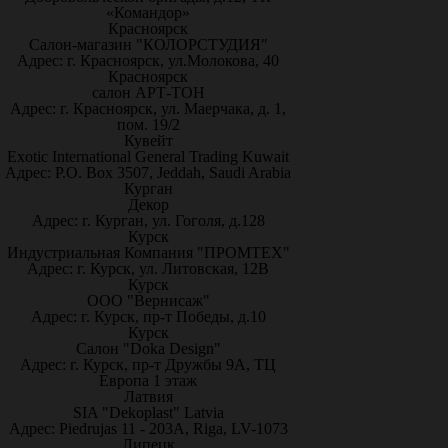
«Командор»
Красноярск
Салон-магазин "КОЛОРСТУДИЯ"
Адрес: г. Красноярск, ул.Молокова, 40
Красноярск
салон АРТ-ТОН
Адрес: г. Красноярск, ул. Маерчака, д. 1,
пом. 19/2
Кувейт
Exotic International General Trading Kuwait
Адрес: P.O. Box 3507, Jeddah, Saudi Arabia
Курган
Декор
Адрес: г. Курган, ул. Гоголя, д.128
Курск
Индустриальная Компания "ПРОМТЕХ"
Адрес: г. Курск, ул. Литовская, 12В
Курск
ООО "Вернисаж"
Адрес: г. Курск, пр-т Победы, д.10
Курск
Салон "Doka Design"
Адрес: г. Курск, пр-т Дружбы 9А, ТЦ
Европа 1 этаж
Латвия
SIA "Dekoplast" Latvia
Адрес: Piedrujas 11 - 203A, Riga, LV-1073
Липецк