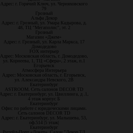
Адрес: г. Горячий Ключ, ул. Черняховского
79
Грозный
Альфа Декор
Адрес: г. Грозный, ул. Умара Кадырова, д.
48, ТЦ "Мегаполис", эт. 2
Грозный
Магазин «Джем»
Адрес: г. Грозный, ул. Карла Маркса, 17
Домодедово
FOX интерьер
Адрес: Московская область, г. Домодедово,
ул. Корнеева, 1, ТЦ «Сфера», 2 этаж, п.1
Егорьевск
Атмосфера Интерьера
Адрес: Московская область, г. Егорьевск,
ул. Александра Невского, 2В
Екатеринбург
ASTROOM. Сеть салонов DECOR TD
Адрес: г. Екатеринбург, ул. Цвиллинга, д .1,
4 этаж корпус Б
Екатеринбург
Офис по работе с юридическими лицами.
Сеть салонов DECOR TD
Адрес: г. Екатеринбург, ул. Малышева, 53,
оф.514 |5 этаж|
Екатеринбург
Ритейл-Порт «Докер», Салон "Декор ТД