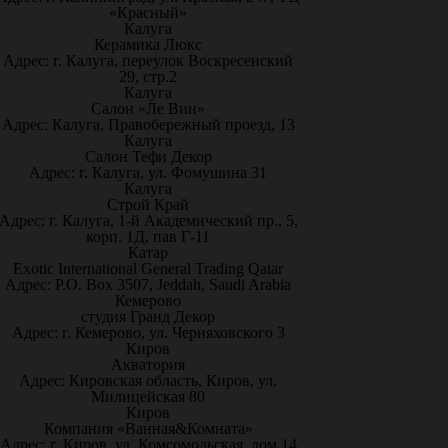
«Красный»
Калуга
Керамика Люкс
Адрес: г. Калуга, переулок Воскресенский
29, стр.2
Калуга
Салон «Ле Вин»
Адрес: Калуга, Правобережный проезд, 13
Калуга
Салон Тефи Декор
Адрес: г. Калуга, ул. Фомушина 31
Калуга
Строй Край
Адрес: г. Калуга, 1-й Академический пр., 5,
корп. 1Д, пав Г-11
Катар
Exotic International General Trading Qatar
Адрес: P.O. Box 3507, Jeddah, Saudi Arabia
Кемерово
студия Гранд Декор
Адрес: г. Кемерово, ул. Черняховского 3
Киров
Акватория
Адрес: Кировская область, Киров, ул.
Милицейская 80
Киров
Компания «Ванная&Комната»
Адрес: г. Киров, ул. Комсомольская, дом 14