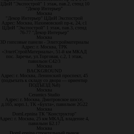
ЦДиИ "Экспострой" 1 этаж, пав.2, стенд 10
"Декор Интерьер"
Москва
"Декор Интерьер" ЦДиИ Экспострой
Адрес: Москва, Нахимовский пр-к, 24, с1
ЦДиИ "Экспострой" 1 этаж, пав.3, стенд
76-77 "Декор Интерьер"
Москва
3D гипсовые панели - Элитсройматериалы
Адрес: г. Москва, ТРК
«ЭлитСтройМатериалы», 51-й км МКАД
пос. Заречье, ул.Торговая, с.2, 1 этаж,
павильон С42/3
Москва
BACKGROUND
Адрес: г. Москва, Ленинский проспект, 45
(подъехать к складу со двора — ориентир
ПОДЪЕЗД №8)
Москва
Ceramics Studio
Адрес: г. Москва, Дмитровское шоссе,
д.165, корп.1, ТК «Бухта», павильон 2G22
Москва
DomLepnina ТК "Конструктор"
Адрес: г. Москва, 25 км МКАД, владение 4,
павильон Б2.17
Москва
DomLepnina строительный рынок