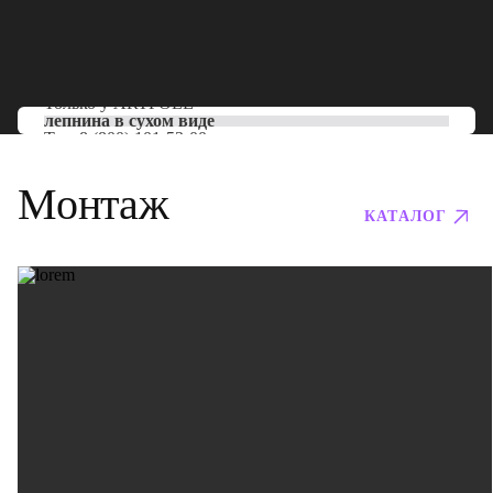
Только у
ARTPOLE
лепнина в сухом виде
Тел:
8 (800) 101-53-00
Монтаж
КАТАЛОГ