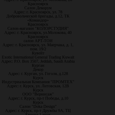
Красноярск
Салон Декорум
Адрес: г. Красноярск, ул. 78
Добровольческой бригады, д.12, ТК
«Командор»
Красноярск
Салон-магазин "КОЛОРСТУДИЯ"
Адрес: г. Красноярск, ул.Молокова, 40
Красноярск
салон АРТ-ТОН
Адрес: г. Красноярск, ул. Маерчака, д. 1,
пом. 19/2
Кувейт
Exotic International General Trading Kuwait
Адрес: P.O. Box 3507, Jeddah, Saudi Arabia
Курган
Декор
Адрес: г. Курган, ул. Гоголя, д.128
Курск
Индустриальная Компания "ПРОМТЕХ"
Адрес: г. Курск, ул. Литовская, 12В
Курск
ООО "Вернисаж"
Адрес: г. Курск, пр-т Победы, д.10
Курск
Салон "Doka Design"
Адрес: г. Курск, пр-т Дружбы 9А, ТЦ
Европа 1 этаж