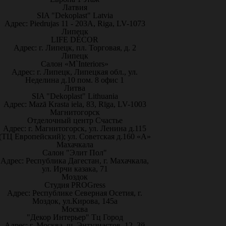
Латвия
SIA "Dekoplast" Latvia
Адрес: Piedrujas 11 - 203A, Riga, LV-1073
Липецк
LIFE DÉCOR
Адрес: г. Липецк, пл. Торговая, д. 2
Липецк
Салон «M`Interiors»
Адрес: г. Липецк, Липецкая обл., ул.
Неделина д.10 пом. 8 офис 1
Литва
SIA "Dekoplast" Lithuania
Адрес: Mazā Krasta iela, 83, Rīga, LV-1003
Магнитогорск
Отделочный центр Счастье
Адрес: г. Магнитогорск, ул. Ленина д.115
(ТЦ Европейский); ул. Советская д.160 «А»
Махачкала
Салон "Элит Пол"
Адрес: Республика Дагестан, г. Махачкала,
ул. Ирчи казака, 71
Моздок
Студия PROGress
Адрес: Республике Северная Осетия, г.
Моздок, ул.Кирова, 145а
Москва
"Декор Интерьер" Тц Город
Адрес: г. Москва, ш. Энтузиастов, 12, 3й