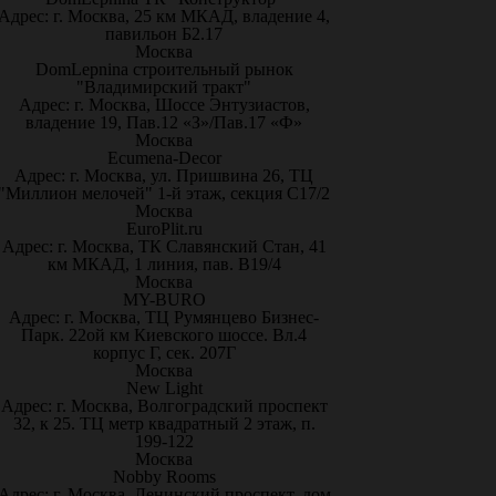
Адрес: г. Москва, 25 км МКАД, владение 4,
павильон Б2.17
Москва
DomLepnina строительный рынок
"Владимирский тракт"
Адрес: г. Москва, Шоссе Энтузиастов,
владение 19, Пав.12 «З»/Пав.17 «Ф»
Москва
Ecumena-Decor
Адрес: г. Москва, ул. Пришвина 26, ТЦ
"Миллион мелочей" 1-й этаж, секция С17/2
Москва
EuroPlit.ru
Адрес: г. Москва, ТК Славянский Стан, 41
км МКАД, 1 линия, пав. В19/4
Москва
MY-BURO
Адрес: г. Москва, ТЦ Румянцево Бизнес-
Парк. 22ой км Киевского шоссе. Вл.4
корпус Г, сек. 207Г
Москва
New Light
Адрес: г. Москва, Волгоградский проспект
32, к 25. ТЦ метр квадратный 2 этаж, п.
199-122
Москва
Nobby Rooms
Адрес: г. Москва, Ленинский проспект, дом