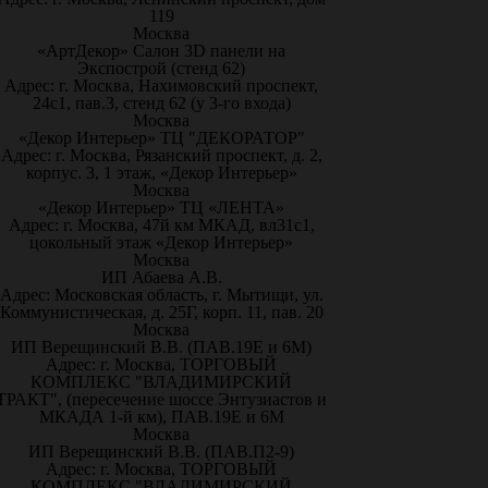
119
Москва
«АртДекор» Салон 3D панели на
Экспострой (стенд 62)
Адрес: г. Москва, Нахимовский проспект,
24с1, пав.3, стенд 62 (у 3-го входа)
Москва
«Декор Интерьер» ТЦ "ДЕКОРАТОР"
Адрес: г. Москва, Рязанский проспект, д. 2,
корпус. 3, 1 этаж, «Декор Интерьер»
Москва
«Декор Интерьер» ТЦ «ЛЕНТА»
Адрес: г. Москва, 47й км МКАД, вл31с1,
цокольный этаж «Декор Интерьер»
Москва
ИП Абаева А.В.
Адрес: Московская область, г. Мытищи, ул.
Коммунистическая, д. 25Г, корп. 11, пав. 20
Москва
ИП Верещинский В.В. (ПАВ.19Е и 6М)
Адрес: г. Москва, ТОРГОВЫЙ
КОМПЛЕКС "ВЛАДИМИРСКИЙ
ТРАКТ", (пересечение шоссе Энтузиастов и
МКАДА 1-й км), ПАВ.19Е и 6М
Москва
ИП Верещинский В.В. (ПАВ.П2-9)
Адрес: г. Москва, ТОРГОВЫЙ
КОМПЛЕКС "ВЛАДИМИРСКИЙ