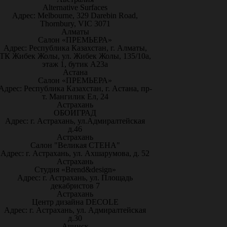
Alternative Surfaces
Адрес: Melbourne, 329 Darebin Road,
Thornbury, VIC 3071
Алматы
Салон «ПРЕМЬЕРА»
Адрес: Республика Казахстан, г. Алматы,
ТК Жибек Жолы, ул. Жибек Жолы, 135/10а,
этаж 1, бутик А23а
Астана
Салон «ПРЕМЬЕРА»
Адрес: Республика Казахстан, г. Астана, пр-
т. Мангилик Ел, 24
Астрахань
ОБОИГРАД
Адрес: г. Астрахань, ул.Адмиралтейская
д.46
Астрахань
Салон "Великая СТЕНА"
Адрес: г. Астрахань, ул. Ахшарумова, д. 52
Астрахань
Студия «Brend&design»
Адрес: г. Астрахань, ул. Площадь
декабристов 7
Астрахань
Центр дизайна DECOLE
Адрес: г. Астрахань, ул. Адмиралтейская
д.30
Ачинск