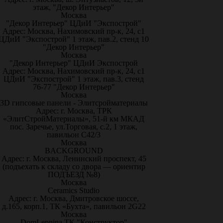
этаж, "Декор Интерьер"
Москва
"Декор Интерьер" ЦДиИ "Экспострой"
Адрес: Москва, Нахимовский пр-к, 24, с1
ЦДиИ "Экспострой" 1 этаж, пав.2, стенд 10
"Декор Интерьер"
Москва
"Декор Интерьер" ЦДиИ Экспострой
Адрес: Москва, Нахимовский пр-к, 24, с1
ЦДиИ "Экспострой" 1 этаж, пав.3, стенд
76-77 "Декор Интерьер"
Москва
3D гипсовые панели - Элитсройматериалы
Адрес: г. Москва, ТРК
«ЭлитСтройМатериалы», 51-й км МКАД
пос. Заречье, ул.Торговая, с.2, 1 этаж,
павильон С42/3
Москва
BACKGROUND
Адрес: г. Москва, Ленинский проспект, 45
(подъехать к складу со двора — ориентир
ПОДЪЕЗД №8)
Москва
Ceramics Studio
Адрес: г. Москва, Дмитровское шоссе,
д.165, корп.1, ТК «Бухта», павильон 2G22
Москва
DomLepnina ТК "Конструктор"