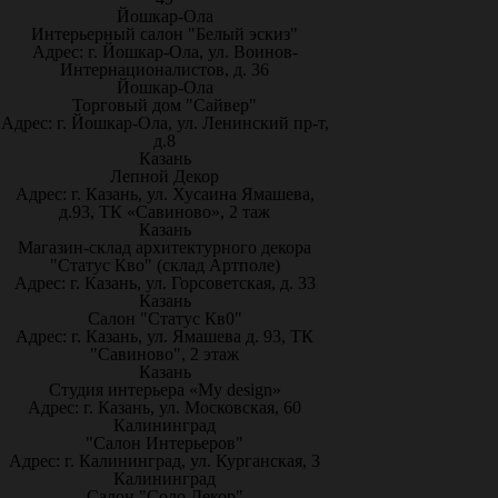
Йошкар-Ола
Интерьерный салон "Белый эскиз"
Адрес: г. Йошкар-Ола, ул. Воинов-
Интернационалистов, д. 36
Йошкар-Ола
Торговый дом "Сайвер"
Адрес: г. Йошкар-Ола, ул. Ленинский пр-т,
д.8
Казань
Лепной Декор
Адрес: г. Казань, ул. Хусаина Ямашева,
д.93, ТК «Савиново», 2 таж
Казань
Магазин-склад архитектурного декора
"Статус Кво" (склад Артполе)
Адрес: г. Казань, ул. Горсоветская, д. 33
Казань
Салон "Статус Кв0"
Адрес: г. Казань, ул. Ямашева д. 93, ТК
"Савиново", 2 этаж
Казань
Студия интерьера «My design»
Адрес: г. Казань, ул. Московская, 60
Калининград
"Салон Интерьеров"
Адрес: г. Калининград, ул. Курганская, 3
Калининград
Салон "Соло Декор"