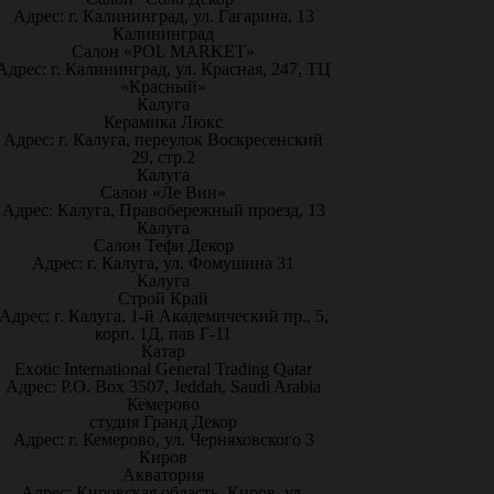
Адрес: г. Калининград, ул. Гагарина, 13
Калининград
Салон «POL MARKET»
Адрес: г. Калининград, ул. Красная, 247, ТЦ
«Красный»
Калуга
Керамика Люкс
Адрес: г. Калуга, переулок Воскресенский
29, стр.2
Калуга
Салон «Ле Вин»
Адрес: Калуга, Правобережный проезд, 13
Калуга
Салон Тефи Декор
Адрес: г. Калуга, ул. Фомушина 31
Калуга
Строй Край
Адрес: г. Калуга, 1-й Академический пр., 5,
корп. 1Д, пав Г-11
Катар
Exotic International General Trading Qatar
Адрес: P.O. Box 3507, Jeddah, Saudi Arabia
Кемерово
студия Гранд Декор
Адрес: г. Кемерово, ул. Черняховского 3
Киров
Акватория
Адрес: Кировская область, Киров, ул.