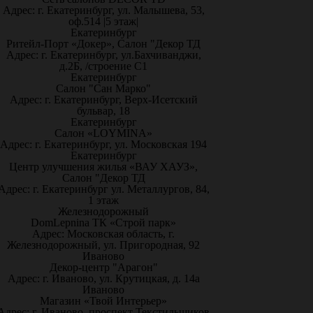
Адрес: г. Екатеринбург, ул. Малышева, 53,
оф.514 |5 этаж|
Екатеринбург
Ритейл-Порт «Докер», Салон "Декор ТД
Адрес: г. Екатеринбург, ул.Бахчиванджи,
д.2Б, /строение С1
Екатеринбург
Салон "Сан Марко"
Адрес: г. Екатеринбург, Верх-Исетский
бульвар, 18
Екатеринбург
Салон «LOYMINA»
Адрес: г. Екатеринбург, ул. Московская 194
Екатеринбург
Центр улучшения жилья «ВАУ ХАУЗ»,
Салон "Декор ТД
Адрес: г. Екатеринбург ул. Металлургов, 84,
1 этаж
Железнодорожный
DomLepnina ТК «Строй парк»
Адрес: Московская область, г.
Железнодорожный, ул. Пригородная, 92
Иваново
Декор-центр "Арагон"
Адрес: г. Иваново, ул. Крутицкая, д. 14а
Иваново
Магазин «Твой Интерьер»
Адрес: г. Иваново, проспект Текстильщиков