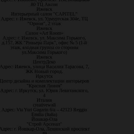
80 ТЦ Аксон
Ижевск
Интерьерный салон "CAPITEL"
Адрес: г. Ижевск, ул. Удмуртская 304е, ТЦ
"Орион", 2 этаж
Ижевск
Салон «Art Room»
Адрес: г. Ижевск, ул. Максима Горького,
д.157, ЖК "Ривьера Парк", офис № 5 (1-й
этаж, входная группа со стороны
ул.Максима Горького)
Ижевск
ЦентрДеко
Адрес: Ижевск, улица Василия Тарасова, 7,
ЖК Новый город.
Иркутск
Центр дизайна и комплектации интерьеров
"Красная Линия"
Адрес: г. Иркутск, ул. Юрия Левитанского,
4
Италия
creativewall
Адрес: Via Yuri Gagarin 6/a – 42123 Reggio
Emilia (Italia)
Йошкар-Ола
"Строй Арсенал"
Адрес: г. Йошкар-Ола, Ленинский проспект
49