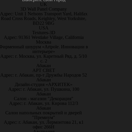
UK
3D Wall Panel Company
Адрес: Unit 1 Nelsons Transport Yard, Halifax
Road Cross Roads, Keighley, West Yorkshire,
BD22 9BG
USA
Textures-3D
Адрес: 91361 Westlake Village, California
Москва
Фирменный шоурум «Artpole. Инновации в
интерьере»
Адрес: г. Москва, ул. Каретный Ряд, д. 5/10
с. 2
Абакан
АРТ СВЕТ
Адрес: г. Абакан, пр-т Дружбы Народов 52
Абакан
Дизайн-студия «АРХИТЕК»
Адрес: г. Абакан, ул. Пушкина, 100
Абакан
Салон - магазин "Декорация"
Адрес: г. Абакан, ул. Кирова 112/3
Абакан
Салон напольных покрытий и дверей
"Премиум"
Адрес: г. Абакан, ул. Лермонтова 21, к1
офис 266Н
Австралия