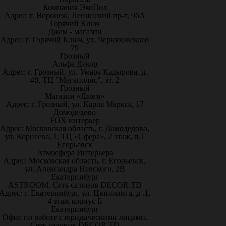
Компания ЭкоПол
Адрес: г. Воронеж, Ленинский пр-т, 96А
Горячий Ключ
Джем - магазин
Адрес: г. Горячий Ключ, ул. Черняховского
79
Грозный
Альфа Декор
Адрес: г. Грозный, ул. Умара Кадырова, д.
48, ТЦ "Мегаполис", эт. 2
Грозный
Магазин «Джем»
Адрес: г. Грозный, ул. Карла Маркса, 17
Домодедово
FOX интерьер
Адрес: Московская область, г. Домодедово,
ул. Корнеева, 1, ТЦ «Сфера», 2 этаж, п.1
Егорьевск
Атмосфера Интерьера
Адрес: Московская область, г. Егорьевск,
ул. Александра Невского, 2В
Екатеринбург
ASTROOM. Сеть салонов DECOR TD
Адрес: г. Екатеринбург, ул. Цвиллинга, д .1,
4 этаж корпус Б
Екатеринбург
Офис по работе с юридическими лицами.
Сеть салонов DECOR TD