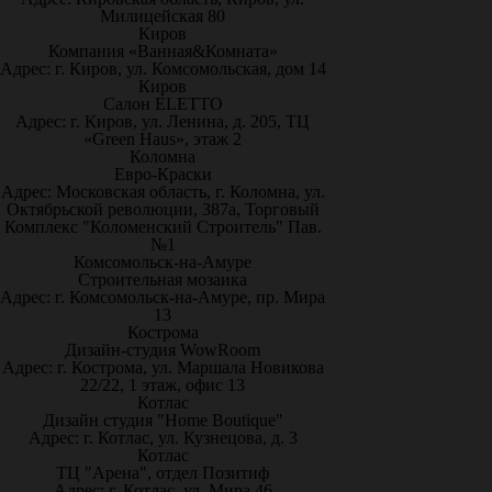
Милицейская 80
Киров
Компания «Ванная&Комната»
Адрес: г. Киров, ул. Комсомольская, дом 14
Киров
Салон ELETTO
Адрес: г. Киров, ул. Ленина, д. 205, ТЦ
«Green Haus», этаж 2
Коломна
Евро-Краски
Адрес: Московская область, г. Коломна, ул.
Октябрьской революции, 387а, Торговый
Комплекс "Коломенский Строитель" Пав.
№1
Комсомольск-на-Амуре
Строительная мозаика
Адрес: г. Комсомольск-на-Амуре, пр. Мира
13
Кострома
Дизайн-студия WowRoom
Адрес: г. Кострома, ул. Маршала Новикова
22/22, 1 этаж, офис 13
Котлас
Дизайн студия "Home Boutique"
Адрес: г. Котлас, ул. Кузнецова, д. 3
Котлас
ТЦ "Арена", отдел Позитиф
Адрес: г. Котлас, ул. Мира 46