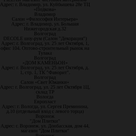
Адрес: г. Владимир, ул. Куйбышева 28е ТЦ
«Подкова»
Владимир
Салон «Философия Интерьера»
Адрес: г. Владимир, ул. Большая
Нижегородская д.32
Волгоград
DECOLE шоу-рум (Салон "Декорация")
Адрес: г. Волгоград, ул. 25 лет Октября, 1,
офис 104. Оптово-строительный рынок на
Тулака
Волгоград
«ДОМ КАМЕНЬОН»
Адрес: г. Волгоград, ул. 25 лет Октября, д.
1, стр. 1, ТК "Фаворит".
Волгоград
Салон «Свет Южанки»
Адрес: г. Волгоград, ул. 25 лет Октября 1Ц,
склад ТР
Вологда
Европласт
Адрес: г. Вологда, ул. Сергея Преминина,
д.10 (отдельный вход с левого торца)
Воронеж
"Дом Плитки"
Адрес: г. Воронеж. ул. Донбасская, дом 44,
магазин "Дом Плитки"
Воронеж