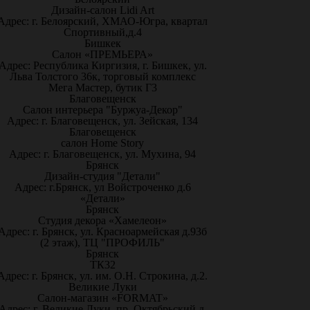
Дизайн-салон Lidi Art
Адрес: г. Белоярский, ХМАО-Югра, квартал
Спортивный,д.4
Бишкек
Салон «ПРЕМЬЕРА»
Адрес: Республика Киргизия, г. Бишкек, ул.
Льва Толстого 36к, торговый комплекс
Мега Мастер, бутик Г3
Благовещенск
Салон интерьера "Буржуа-Декор"
Адрес: г. Благовещенск, ул. Зейская, 134
Благовещенск
салон Home Story
Адрес: г. Благовещенск, ул. Мухина, 94
Брянск
Дизайн-студия "Детали"
Адрес: г.Брянск, ул Войстроченко д.6
«Детали»
Брянск
Студия декора «Хамелеон»
Адрес: г. Брянск, ул. Красноармейская д.93б
(2 этаж), ТЦ "ПРОФИЛЬ"
Брянск
ТК32
Адрес: г. Брянск, ул. им. О.Н. Строкина, д.2.
Великие Луки
Салон-магазин «FORMAT»
Адрес: г. Великие Луки, пр. Октябрьский д.