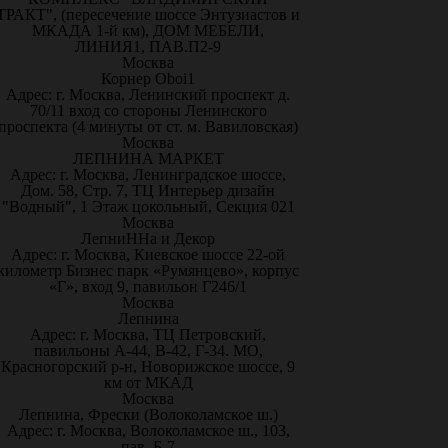
ТРАКТ", (пересечение шоссе Энтузиастов и
МКАДА 1-й км), ДОМ МЕБЕЛИ,
ЛИНИЯ1, ПАВ.П2-9
Москва
Корнер Oboi1
Адрес: г. Москва, Ленинский проспект д.
70/11 вход со стороны Ленинского
проспекта (4 минуты от ст. м. Вавиловская)
Москва
ЛЕПНИНА МАРКЕТ
Адрес: г. Москва, Ленинградское шоссе,
Дом. 58, Стр. 7, ТЦ Интерьер дизайн
"Водный", 1 Этаж цокольный, Секция 021
Москва
ЛепниННа и Декор
Адрес: г. Москва, Киевское шоссе 22-ой
километр Бизнес парк «Румянцево», корпус
«Г», вход 9, павильон Г246/1
Москва
Лепнина
Адрес: г. Москва, ТЦ Петровский,
павильоны А-44, В-42, Г-34. МО,
Красногорский р-н, Новорижское шоссе, 9
км от МКАД
Москва
Лепнина, Фрески (Волоколамское ш.)
Адрес: г. Москва, Волоколамское ш., 103,
пав. Б-7