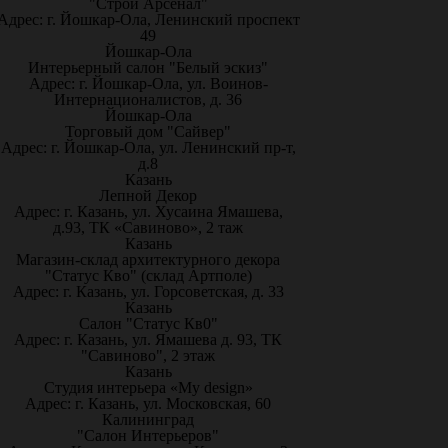
"Строй Арсенал"
Адрес: г. Йошкар-Ола, Ленинский проспект
49
Йошкар-Ола
Интерьерный салон "Белый эскиз"
Адрес: г. Йошкар-Ола, ул. Воинов-
Интернационалистов, д. 36
Йошкар-Ола
Торговый дом "Сайвер"
Адрес: г. Йошкар-Ола, ул. Ленинский пр-т,
д.8
Казань
Лепной Декор
Адрес: г. Казань, ул. Хусаина Ямашева,
д.93, ТК «Савиново», 2 таж
Казань
Магазин-склад архитектурного декора
"Статус Кво" (склад Артполе)
Адрес: г. Казань, ул. Горсоветская, д. 33
Казань
Салон "Статус Кв0"
Адрес: г. Казань, ул. Ямашева д. 93, ТК
"Савиново", 2 этаж
Казань
Студия интерьера «My design»
Адрес: г. Казань, ул. Московская, 60
Калининград
"Салон Интерьеров"