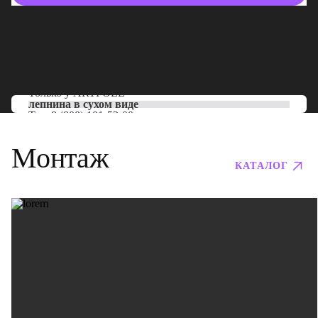
Только у
ARTPOLE
лепнина в сухом виде
Тел:
8 (800) 101-53-00
Монтаж
КАТАЛОГ