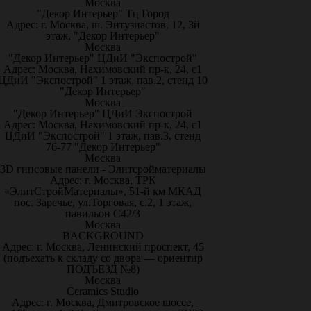
Москва
"Декор Интерьер" Тц Город
Адрес: г. Москва, ш. Энтузиастов, 12, 3й
этаж, "Декор Интерьер"
Москва
"Декор Интерьер" ЦДиИ "Экспострой"
Адрес: Москва, Нахимовский пр-к, 24, с1
ЦДиИ "Экспострой" 1 этаж, пав.2, стенд 10
"Декор Интерьер"
Москва
"Декор Интерьер" ЦДиИ Экспострой
Адрес: Москва, Нахимовский пр-к, 24, с1
ЦДиИ "Экспострой" 1 этаж, пав.3, стенд
76-77 "Декор Интерьер"
Москва
3D гипсовые панели - Элитсройматериалы
Адрес: г. Москва, ТРК
«ЭлитСтройМатериалы», 51-й км МКАД
пос. Заречье, ул.Торговая, с.2, 1 этаж,
павильон С42/3
Москва
BACKGROUND
Адрес: г. Москва, Ленинский проспект, 45
(подъехать к складу со двора — ориентир
ПОДЪЕЗД №8)
Москва
Ceramics Studio
Адрес: г. Москва, Дмитровское шоссе,