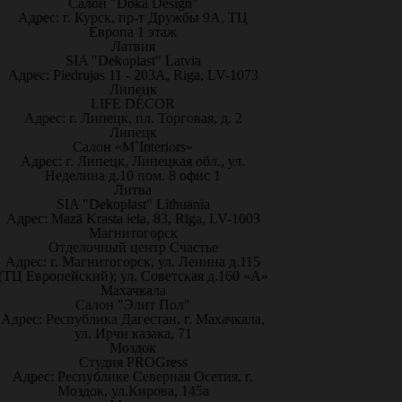
Салон "Doka Design"
Адрес: г. Курск, пр-т Дружбы 9А, ТЦ
Европа 1 этаж
Латвия
SIA "Dekoplast" Latvia
Адрес: Piedrujas 11 - 203A, Riga, LV-1073
Липецк
LIFE DÉCOR
Адрес: г. Липецк, пл. Торговая, д. 2
Липецк
Салон «M`Interiors»
Адрес: г. Липецк, Липецкая обл., ул.
Неделина д.10 пом. 8 офис 1
Литва
SIA "Dekoplast" Lithuania
Адрес: Mazā Krasta iela, 83, Rīga, LV-1003
Магнитогорск
Отделочный центр Счастье
Адрес: г. Магнитогорск, ул. Ленина д.115
(ТЦ Европейский); ул. Советская д.160 «А»
Махачкала
Салон "Элит Пол"
Адрес: Республика Дагестан, г. Махачкала,
ул. Ирчи казака, 71
Моздок
Студия PROGress
Адрес: Республике Северная Осетия, г.
Моздок, ул.Кирова, 145а