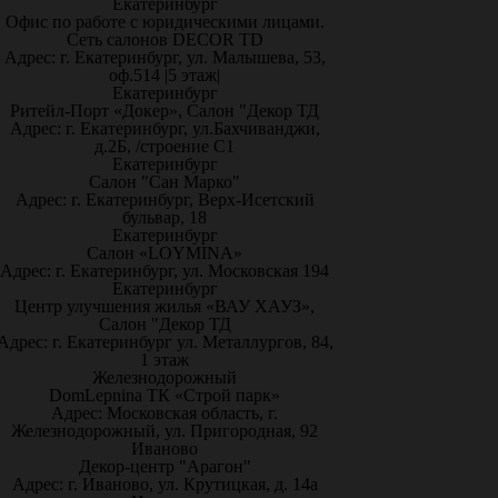
Екатеринбург
Офис по работе с юридическими лицами.
Сеть салонов DECOR TD
Адрес: г. Екатеринбург, ул. Малышева, 53,
оф.514 |5 этаж|
Екатеринбург
Ритейл-Порт «Докер», Салон "Декор ТД
Адрес: г. Екатеринбург, ул.Бахчиванджи,
д.2Б, /строение С1
Екатеринбург
Салон "Сан Марко"
Адрес: г. Екатеринбург, Верх-Исетский
бульвар, 18
Екатеринбург
Салон «LOYMINA»
Адрес: г. Екатеринбург, ул. Московская 194
Екатеринбург
Центр улучшения жилья «ВАУ ХАУЗ»,
Салон "Декор ТД
Адрес: г. Екатеринбург ул. Металлургов, 84,
1 этаж
Железнодорожный
DomLepnina ТК «Строй парк»
Адрес: Московская область, г.
Железнодорожный, ул. Пригородная, 92
Иваново
Декор-центр "Арагон"
Адрес: г. Иваново, ул. Крутицкая, д. 14а