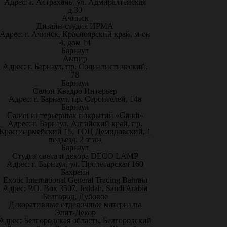
Адрес: г. Астрахань, ул. Адмиралтейская
д.30
Ачинск
Дизайн-студия ИРМА
Адрес: г. Ачинск, Красноярский край, м-он
4, дом 14
Барнаул
Ампир
Адрес: г. Барнаул, пр. Социалистический,
78
Барнаул
Салон Квадро Интерьер
Адрес: г. Барнаул, пр. Строителей, 14а
Барнаул
Салон интерьерных покрытий «Gaudi»
Адрес: г. Барнаул, Алтайский край, пр.
Красноармейский 15, ТОЦ Демидовский, 1
подъезд, 2 этаж
Барнаул
Студия света и декора DECO LAMP
Адрес: г. Барнаул, ул. Пролетарская 160
Бахрейн
Exotic International General Trading Bahrain
Адрес: P.O. Box 3507, Jeddah, Saudi Arabia
Белгород, Дубовое
Декоративные отделочные материалы
Элит-Декор
Адрес: Белгородская область, Белгородский