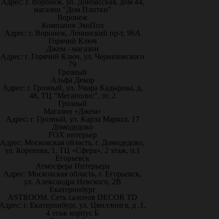
Адрес: г. Воронеж. ул. Донбасская, дом 44,
магазин "Дом Плитки"
Воронеж
Компания ЭкоПол
Адрес: г. Воронеж, Ленинский пр-т, 96А
Горячий Ключ
Джем - магазин
Адрес: г. Горячий Ключ, ул. Черняховского
79
Грозный
Альфа Декор
Адрес: г. Грозный, ул. Умара Кадырова, д.
48, ТЦ "Мегаполис", эт. 2
Грозный
Магазин «Джем»
Адрес: г. Грозный, ул. Карла Маркса, 17
Домодедово
FOX интерьер
Адрес: Московская область, г. Домодедово,
ул. Корнеева, 1, ТЦ «Сфера», 2 этаж, п.1
Егорьевск
Атмосфера Интерьера
Адрес: Московская область, г. Егорьевск,
ул. Александра Невского, 2В
Екатеринбург
ASTROOM. Сеть салонов DECOR TD
Адрес: г. Екатеринбург, ул. Цвиллинга, д .1,
4 этаж корпус Б