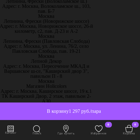
Лепнина, Фрески (Волоколамское ш.)
Адрес: г. Москва, Волоколамское ш., 103,
пав. Б-7
Москва
Лепнина, Фрески (Новорижское шоссе)
Адрес: г. Москва, Новорижское шоссе, 26-й
километр, с2, пав. Д-23 и А-2
Москва
Лепнина, Фрески (Павловская Слобода)
Адрес: г. Москва, ул. Ленина, 76/2, село
Павловская Слобода, пав. 19-21
Москва
Лепной Декор
Адрес: г. Москва, Пересечение МКАД и
Варшавское ш-се, "Каширский двор 3",
павильон П - 8
Москва
Магазин Holicolors
Адрес: г. Москва, Каширское шоссе, 19 к.1
ТК Каширский Двор, 2 этаж, павильон 2-
А30
Москва
Магазин Sherwinstore
В корзину
1 297 руб./пара
Адрес: г. Москва, Нахимовский проспект,
24, павильон 3, блок 10с, место 130
0
0
Москва
ООО Паркет-Авeню
Каталог
Поиск
Где купить
Избранное
Корзина
Адрес: г. Москва, Ленинградское ш, дом 25.