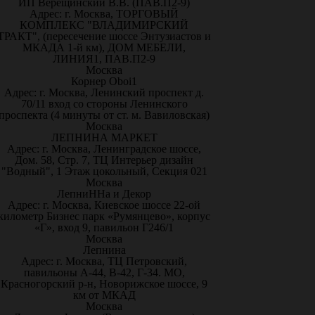
ИП Верещинский В.В. (ПАВ.П2-9)
Адрес: г. Москва, ТОРГОВЫЙ
КОМПЛЕКС "ВЛАДИМИРСКИЙ
ТРАКТ", (пересечение шоссе Энтузиастов и
МКАДА 1-й км), ДОМ МЕБЕЛИ,
ЛИНИЯ1, ПАВ.П2-9
Москва
Корнер Oboi1
Адрес: г. Москва, Ленинский проспект д.
70/11 вход со стороны Ленинского
проспекта (4 минуты от ст. м. Вавиловская)
Москва
ЛЕПНИНА МАРКЕТ
Адрес: г. Москва, Ленинградское шоссе,
Дом. 58, Стр. 7, ТЦ Интерьер дизайн
"Водный", 1 Этаж цокольный, Секция 021
Москва
ЛепниННа и Декор
Адрес: г. Москва, Киевское шоссе 22-ой
километр Бизнес парк «Румянцево», корпус
«Г», вход 9, павильон Г246/1
Москва
Лепнина
Адрес: г. Москва, ТЦ Петровский,
павильоны А-44, В-42, Г-34. МО,
Красногорский р-н, Новорижское шоссе, 9
км от МКАД
Москва