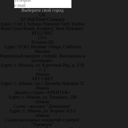
Выберите свой город
UK
3D Wall Panel Company
Адрес: Unit 1 Nelsons Transport Yard, Halifax
Road Cross Roads, Keighley, West Yorkshire,
BD22 9BG
USA
Textures-3D
Адрес: 91361 Westlake Village, California
Москва
Фирменный шоурум «Artpole. Инновации в
интерьере»
Адрес: г. Москва, ул. Каретный Ряд, д. 5/10
с. 2
Абакан
АРТ СВЕТ
Адрес: г. Абакан, пр-т Дружбы Народов 52
Абакан
Дизайн-студия «АРХИТЕК»
Адрес: г. Абакан, ул. Пушкина, 100
Абакан
Салон - магазин "Декорация"
Адрес: г. Абакан, ул. Кирова 112/3
Абакан
Салон напольных покрытий и дверей
"Премиум"