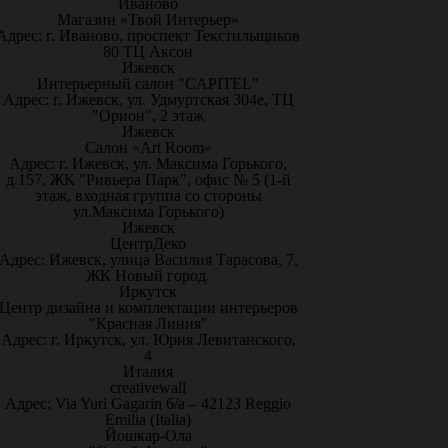
Иваново
Магазин «Твой Интерьер»
Адрес: г. Иваново, проспект Текстильщиков
80 ТЦ Аксон
Ижевск
Интерьерный салон "CAPITEL"
Адрес: г. Ижевск, ул. Удмуртская 304е, ТЦ
"Орион", 2 этаж
Ижевск
Салон «Art Room»
Адрес: г. Ижевск, ул. Максима Горького,
д.157, ЖК "Ривьера Парк", офис № 5 (1-й
этаж, входная группа со стороны
ул.Максима Горького)
Ижевск
ЦентрДеко
Адрес: Ижевск, улица Василия Тарасова, 7,
ЖК Новый город.
Иркутск
Центр дизайна и комплектации интерьеров
"Красная Линия"
Адрес: г. Иркутск, ул. Юрия Левитанского,
4
Италия
creativewall
Адрес: Via Yuri Gagarin 6/a – 42123 Reggio
Emilia (Italia)
Йошкар-Ола