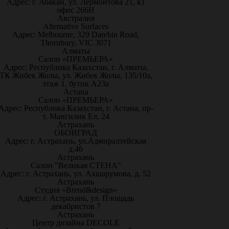
Адрес: г. Абакан, ул. Лермонтова 21, к1
офис 266Н
Австралия
Alternative Surfaces
Адрес: Melbourne, 329 Darebin Road,
Thornbury, VIC 3071
Алматы
Салон «ПРЕМЬЕРА»
Адрес: Республика Казахстан, г. Алматы,
ТК Жибек Жолы, ул. Жибек Жолы, 135/10а,
этаж 1, бутик А23а
Астана
Салон «ПРЕМЬЕРА»
Адрес: Республика Казахстан, г. Астана, пр-
т. Мангилик Ел, 24
Астрахань
ОБОИГРАД
Адрес: г. Астрахань, ул.Адмиралтейская
д.46
Астрахань
Салон "Великая СТЕНА"
Адрес: г. Астрахань, ул. Ахшарумова, д. 52
Астрахань
Студия «Brend&design»
Адрес: г. Астрахань, ул. Площадь
декабристов 7
Астрахань
Центр дизайна DECOLE