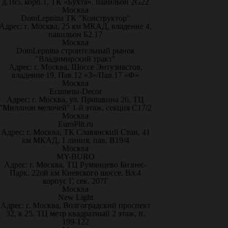
д.165, корп.1, ТК «Бухта», павильон 2G22
Москва
DomLepnina ТК "Конструктор"
Адрес: г. Москва, 25 км МКАД, владение 4,
павильон Б2.17
Москва
DomLepnina строительный рынок
"Владимирский тракт"
Адрес: г. Москва, Шоссе Энтузиастов,
владение 19, Пав.12 «З»/Пав.17 «Ф»
Москва
Ecumena-Decor
Адрес: г. Москва, ул. Пришвина 26, ТЦ
"Миллион мелочей" 1-й этаж, секция С17/2
Москва
EuroPlit.ru
Адрес: г. Москва, ТК Славянский Стан, 41
км МКАД, 1 линия, пав. В19/4
Москва
MY-BURO
Адрес: г. Москва, ТЦ Румянцево Бизнес-
Парк. 22ой км Киевского шоссе. Вл.4
корпус Г, сек. 207Г
Москва
New Light
Адрес: г. Москва, Волгоградский проспект
32, к 25. ТЦ метр квадратный 2 этаж, п.
199-122