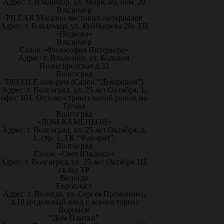
Адрес: г. Владимир, ул. Мира, 49, пом. 20
Владимир
PILLAR Магазин чистовых материалов
Адрес: г. Владимир, ул. Куйбышева 28е ТЦ
«Подкова»
Владимир
Салон «Философия Интерьера»
Адрес: г. Владимир, ул. Большая
Нижегородская д.32
Волгоград
DECOLE шоу-рум (Салон "Декорация")
Адрес: г. Волгоград, ул. 25 лет Октября, 1,
офис 104. Оптово-строительный рынок на
Тулака
Волгоград
«ДОМ КАМЕНЬОН»
Адрес: г. Волгоград, ул. 25 лет Октября, д.
1, стр. 1, ТК "Фаворит".
Волгоград
Салон «Свет Южанки»
Адрес: г. Волгоград, ул. 25 лет Октября 1Ц,
склад ТР
Вологда
Европласт
Адрес: г. Вологда, ул. Сергея Преминина,
д.10 (отдельный вход с левого торца)
Воронеж
"Дом Плитки"