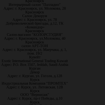
Красноярск
Интерьерный салон "Палладио"
Адрес: г. Красноярск, ул. Молокова, 28
Красноярск
Салон Декорум
Адрес: г. Красноярск, ул. 78
Добровольческой бригады, д.12, ТК
«Командор»
Красноярск
Салон-магазин "КОЛОРСТУДИЯ"
Адрес: г. Красноярск, ул.Молокова, 40
Красноярск
салон АРТ-ТОН
Адрес: г. Красноярск, ул. Маерчака, д. 1,
пом. 19/2
Кувейт
Exotic International General Trading Kuwait
Адрес: P.O. Box 3507, Jeddah, Saudi Arabia
Курган
Декор
Адрес: г. Курган, ул. Гоголя, д.128
Курск
Индустриальная Компания "ПРОМТЕХ"
Адрес: г. Курск, ул. Литовская, 12В
Курск
ООО "Вернисаж"
Адрес: г. Курск, пр-т Победы, д.10
Курск