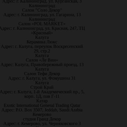
Адрес: г. Калининград, ул. Курганская, 3
Калининград
Салон "Соло Декор"
Адрес: г. Калининград, ул. Гагарина, 13
Калининград
Салон «POL MARKET»
Адрес: г. Калининград, ул. Красная, 247, ТЦ
«Красный»
Калуга
Керамика Люкс
Адрес: г. Калуга, переулок Воскресенский
29, стр.2
Калуга
Салон «Ле Вин»
Адрес: Калуга, Правобережный проезд, 13
Калуга
Салон Тефи Декор
Адрес: г. Калуга, ул. Фомушина 31
Калуга
Строй Край
Адрес: г. Калуга, 1-й Академический пр., 5,
корп. 1Д, пав Г-11
Катар
Exotic International General Trading Qatar
Адрес: P.O. Box 3507, Jeddah, Saudi Arabia
Кемерово
студия Гранд Декор
Адрес: г. Кемерово, ул. Черняховского 3