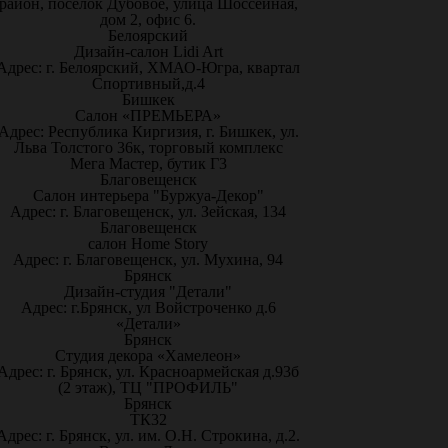
район, посёлок Дубовое, улица Шоссейная,
дом 2, офис 6.
Белоярский
Дизайн-салон Lidi Art
Адрес: г. Белоярский, ХМАО-Югра, квартал
Спортивный,д.4
Бишкек
Салон «ПРЕМЬЕРА»
Адрес: Республика Киргизия, г. Бишкек, ул.
Льва Толстого 36к, торговый комплекс
Мега Мастер, бутик Г3
Благовещенск
Салон интерьера "Буржуа-Декор"
Адрес: г. Благовещенск, ул. Зейская, 134
Благовещенск
салон Home Story
Адрес: г. Благовещенск, ул. Мухина, 94
Брянск
Дизайн-студия "Детали"
Адрес: г.Брянск, ул Войстроченко д.6
«Детали»
Брянск
Студия декора «Хамелеон»
Адрес: г. Брянск, ул. Красноармейская д.93б
(2 этаж), ТЦ "ПРОФИЛЬ"
Брянск
ТК32
Адрес: г. Брянск, ул. им. О.Н. Строкина, д.2.