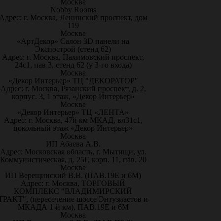
Москва
Nobby Rooms
Адрес: г. Москва, Ленинский проспект, дом
119
Москва
«АртДекор» Салон 3D панели на
Экспострой (стенд 62)
Адрес: г. Москва, Нахимовский проспект,
24с1, пав.3, стенд 62 (у 3-го входа)
Москва
«Декор Интерьер» ТЦ "ДЕКОРАТОР"
Адрес: г. Москва, Рязанский проспект, д. 2,
корпус. 3, 1 этаж, «Декор Интерьер»
Москва
«Декор Интерьер» ТЦ «ЛЕНТА»
Адрес: г. Москва, 47й км МКАД, вл31с1,
цокольный этаж «Декор Интерьер»
Москва
ИП Абаева А.В.
Адрес: Московская область, г. Мытищи, ул.
Коммунистическая, д. 25Г, корп. 11, пав. 20
Москва
ИП Верещинский В.В. (ПАВ.19Е и 6М)
Адрес: г. Москва, ТОРГОВЫЙ
КОМПЛЕКС "ВЛАДИМИРСКИЙ
ТРАКТ", (пересечение шоссе Энтузиастов и
МКАДА 1-й км), ПАВ.19Е и 6М
Москва